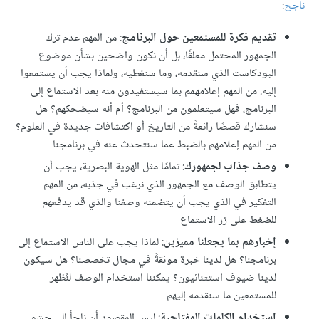
ناجح
:
تقديم فكرة للمستمعين حول البرنامج
: من المهم عدم ترك
الجمهور المحتمل معلقًا، بل أن نكون واضحين بشأن موضوع
البودكاست الذي سنقدمه، وما سنغطيه، ولماذا يجب أن يستمعوا
إليه. من المهم إعلامهمم بما سيستفيدون منه بعد الاستماع إلى
البرنامج، فهل سيتعلمون من البرنامج؟ أم أنه سيضحكهم؟ هل
سنشارك قصصًا رائعةً من التاريخ أو اكتشافات جديدة في العلوم؟
من المهم إعلامهم بالضبط عما سنتحدث عنه في برنامجنا
وصف جذاب لجمهورك
: تمامًا مثل الهوية البصرية، يجب أن
يتطابق الوصف مع الجمهور الذي نرغب في جذبه، من المهم
التفكير في الذي يجب أن يتضمنه وصفنا والذي قد يدفعهم
للضغط على زر الاستماع
إخبارهم بما يجعلنا مميزين
: لماذا يجب على الناس الاستماع إلى
برنامجنا؟ هل لدينا خبرة موثقةً في مجال تخصصنا؟ هل سيكون
لدينا ضيوف استثنائيون؟ يمكننا استخدام الوصف لنُظهر
للمستمعين ما سنقدمه إليهم
استخدام الكلمات المفتاحية
: ليس المقصود أن نلجأ إلى حشو