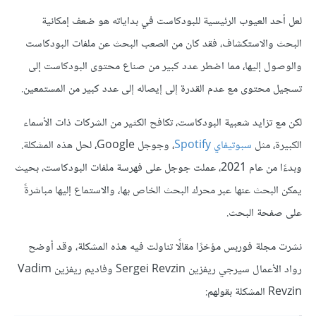
لعل أحد العيوب الرئيسية للبودكاست في بداياته هو ضعف إمكانية
البحث والاستكشاف، فقد كان من الصعب البحث عن ملفات البودكاست
والوصول إليها، مما اضطر عدد كبير من صناع محتوى البودكاست إلى
تسجيل محتوى مع عدم القدرة إلى إيصاله إلى عدد كبير من المستمعين.
لكن مع تزايد شعبية البودكاست، تكافح الكثير من الشركات ذات الأسماء
الكبيرة، مثل
سبوتيفاي Spotify
، وجوجل Google، لحل هذه المشكلة.
وبدءًا من عام 2021، عملت جوجل على فهرسة ملفات البودكاست، بحيث
يمكن البحث عنها عبر محرك البحث الخاص بها، والاستماع إليها مباشرةً
على صفحة البحث.
نشرت مجلة فوربس مؤخرًا مقالًا تناولت فيه هذه المشكلة، وقد أوضح
رواد الأعمال سيرجي ريفزين Sergei Revzin وفاديم ريفزين Vadim
Revzin المشكلة بقولهم: