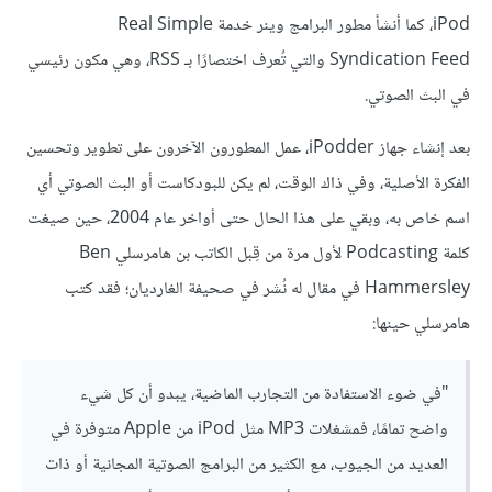
iPod، كما أنشأ مطور البرامج وينر خدمة Real Simple
Syndication Feed والتي تُعرف اختصارًا بـ RSS، وهي مكون رئيسي
في البث الصوتي.
بعد إنشاء جهاز iPodder، عمل المطورون الآخرون على تطوير وتحسين
الفكرة الأصلية، وفي ذاك الوقت، لم يكن للبودكاست أو البث الصوتي أي
اسم خاص به، وبقي على هذا الحال حتى أواخر عام 2004، حين صيغت
كلمة Podcasting لأول مرة من قِبل الكاتب بن هامرسلي Ben
Hammersley في مقال له نُشر في صحيفة الغارديان؛ فقد كتب
هامرسلي حينها:
"في ضوء الاستفادة من التجارب الماضية، يبدو أن كل شيء
واضح تمامًا، فمشغلات MP3 مثل iPod من Apple متوفرة في
العديد من الجيوب، مع الكثير من البرامج الصوتية المجانية أو ذات