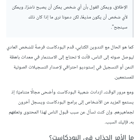
الإطلاق، ويمكن القول بأن أي شخص يمكن أن يصبح ناشرًا، ويمكن
لأي شخص أن يكون مذيعًا، لكن دعونا نرى ما إذا كان ذلك
سينجح".
كما هو الحال مع التدوين الكتابي، قدم البودكاست فرصةً للشخص العادي
ليوصل صوته إلى الناس، فأنت لا تحتاج إلى الاستثمار في معدات باهظة
الثمن أو التسجيل في إستوديو احترافي لإصدار التسجيلات الصوتية
للمستمعين.
ومع مرور الوقت، ازدادت شعبية البودكاست وأضحى مجالًا متناميًا؛ إذ
يستمع المزيد من الأشخاص إلى برامج البودكاست ويسجل آخرون
لجماهيرهم. وإن كنت تسأل عن سبب قبول الناس لهذا المحتوى وتعلقهم
به، فإليك السبب.
ما الأمر الجذاب في البودكاست؟