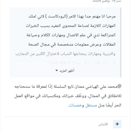
نشر
19 نوفمبر 2024
مرحبا انا مهتم جدا بهذا الامر (البودكاست ) لاني املك
المهارات اللازمة لصناعة المحتوى المفيد بسبب الخبرات
المتراكمة لدي في علم الاتصال ومهارات الكلام وصياغة
المقالات وعرض معلومات متخصصة في مجال الصحة
والتربية ومهارات يحتاجها الشباب لاختزال الكثير من التجارب
في وقت قصير وفي مجال الثقافة العامة
أظهر المزيد
@محمد علي الهياشي
ممتاز، تابع السلسلة إذًا لمعرفة ما ستحتاجه
للانطلاق في المجال، ووظّف خبراتك ومكتسباتك في مواقع العمل
الحر أيضًا مثل
مستقل
و
خمسات
.
اقتباس