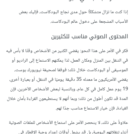
إذا كنت ما تزال متشككًا حول مدى نجاح البودكاست، فإليك بعض
الأسباب المشجعة على دخول عالم البودكاست.
المحتوى الصوتي مناسب للكثيرين
فكر في الأمر على هذا النحو: يقضي الكثير من الأشخاص وقتًا لا بأس فيه
في التنقل بين المنزل ومكان العمل، لذا يمكنهم الاستماع إلى الراديو أو
الموسيقى أو البودكاست خلال ذلك؛ فوفقا لصحيفة نيويورك بوست،
يقضي الأمريكيون ما معدله 35 دقيقة يوميًا في التنقل، أو بعبارة أخرى،
19 يوم عمل كامل في كل عام، وبالنسبة لبعض الأشخاص الآخرين، فإن
المدة قد تكون أطول من ذلك؛ وبما أنهم لا يستطيعون القراءة بأمان خلال
القيادة، فإن خيار الاستماع مناسب جدًا لهم.
علاوةً على ذلك، لا ينحصر الأمر على استماع الأشخاص للملفات الصوتية
أثناء تنقلاتهم اليومية، بل قد يشمل أوقات إعداد وجبة الإفطار في