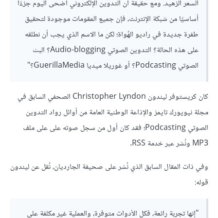
السعر الزهيد. ومع حقيقة أن التدوين الإلكتروني أضحى اليوم جزءًا
أساسيًا من شبكة الإنترنت، فإن جميع المقومات موجودة لتحقيق
طفرة جديدة في راديو الهُواة؛ لكن ما الاسم الذي يجب أن نطلقه
على هذه الحالة؟ التدوين الصوتي Audio-blogging؟ البث
الصوتي Podcasting؟ أو غوريلا ميديا GuerillaMedia؟"
كان كريستوفر ليندون Christopher Lyndon الصحفي السابق في
مجلة نيويورك تايمز والإذاعة الوطنية العامة من أوائل رواد التدوين
الصوتي Podcasting؛ فقد كان أول من سجل صوته على على ملف
MP3 ونُشر عبر خدمة RSS.
وفي ذات المقال السابق الذي نُشر على صحيفة الجارديان، نُقل عن ليندون
قوله:
"إنها تجربة رائعة، فكل الأدوات متوفرة، والعملية غير مكلفة على