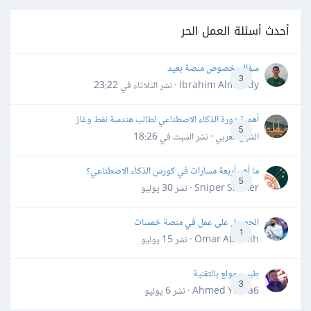
أحدث أسئلة العمل الحر
سؤال بخصوص منصة بعيد
3
Ibrahim Almahdy · نشر
الثلاثاء في 23:22
أهمية دورة الذكاء الاصطناعي لطالب هندسة نفط وغاز
5
الشيخ العربي · نشر
السبت في 18:26
ما أهم أربعة مسارات في كورس الذكاء الاصطناعي؟
5
Sniper Shaker · نشر
30 يوليو
الحصول على عمل في منصة خمسات
1
Omar Abdallh · نشر
15 يوليو
طبيب مولع بالتقنية
3
Ahmed Yahia6 · نشر
6 يوليو