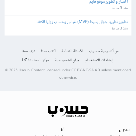
اختبار و تطوير موقع قايم
منذ 3 ساعة
تطوير تطبيق جوال بسيط (MVP) لقياس وحساب زوايا الكتف
منذ 3 ساعة
عن أكاديمية حسوب
الأسئلة الشائعة
اكتب معنا
درّب معنا
إرشادات الاستخدام
بيان الخصوصية
مركز المساعدة
© 2025
Hsoub
.
Content licensed under
CC BY-NC-SA 4.0
unless mentioned
otherwise.