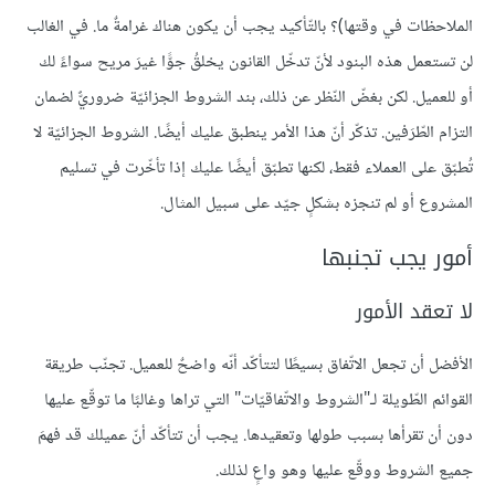
الملاحظات في وقتها)؟ بالتّأكيد يجب أن يكون هناك غرامةٌ ما. في الغالب
لن تستعمل هذه البنود لأنّ تدخّل القانون يخلقُ جوًّا غيرَ مريح سواءً لك
أو للعميل. لكن بغضّ النّظر عن ذلك، بند الشروط الجزائيّة ضروريٌّ لضمان
التزام الطّرَفين. تذكّر أنّ هذا الأمر ينطبق عليك أيضًا. الشروط الجزائيّة لا
تُطبّق على العملاء فقط، لكنها تطبّق أيضًا عليك إذا تأخّرت في تسليم
المشروع أو لم تنجزه بشكلٍ جيّد على سبيل المثال.
أمور يجب تجنبها
لا تعقد الأمور
الأفضل أن تجعل الاتّفاق بسيطًا لتتأكّد أنّه واضحٌ للعميل. تجنّب طريقة
القوائم الطّويلة لـ"الشروط والاتّفاقيّات" التي تراها وغالبًا ما توقّع عليها
دون أن تقرأها بسبب طولها وتعقيدها. يجب أن تتأكّد أنّ عميلك قد فهمَ
جميع الشروط ووقّع عليها وهو واعٍ لذلك.