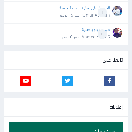
الحصول على عمل في منصة خمسات
1
Omar Abdallh · نشر
15 يوليو
طبيب مولع بالتقنية
3
Ahmed Yahia6 · نشر
6 يوليو
تابعنا على
إعلانات