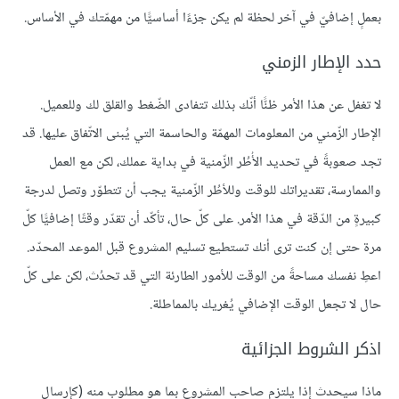
بعملٍ إضافيّ في آخر لحظة لم يكن جزءًا أساسيًّا من مهمّتك في الأساس.
حدد الإطار الزمني
لا تغفل عن هذا الأمر ظنًّا أنّك بذلك تتفادى الضّغط والقلق لك وللعميل.
الإطار الزّمني من المعلومات المهمّة والحاسمة التي يُبنى الاتّفاق عليها. قد
تجد صعوبةً في تحديد الأُطُر الزّمنية في بداية عملك، لكن مع العمل
والممارسة، تقديراتك للوقت وللأطُر الزّمنية يجب أن تتطوّر وتصل لدرجة
كبيرةٍ من الدّقة في هذا الأمر. على كلّ حال، تأكّد أن تقدّر وقتًا إضافيًّا كلّ
مرة حتى إن كنت ترى أنك تستطيع تسليم المشروع قبل الموعد المحدّد.
اعطِ نفسك مساحةً من الوقت للأمور الطارئة التي قد تحدُث، لكن على كلّ
حال لا تجعل الوقت الإضافي يُغريك بالمماطلة.
اذكر الشروط الجزائية
ماذا سيحدث إذا يلتزم صاحب المشروع بما هو مطلوب منه (كإرسال