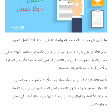
ما الذي يتوجب عليك تضمينه واجتنابه في اتفاقيات العمل الحر؟
عدم الاتّفاق على كلّ التّفاصيل من البداية من الأخطاء الشائعة المُرتكَبة في
مجال العمل الحُر. صدّقني، من الأفضل أن تعي أهمّية هذا الأمر من البداية
بدلًا من أن تتعلّمه بالطّريقةِ الصّعبة!
كتابة الاتفاقيّات قد يبدو عملًا مملًّا ومبتذلًا، لكنّه أمر هام جدا حتّى
للأعمال الصغيرة والمتكرّرة. للأسف، نحن المستقلّون ليس لدينا لائحةٌ
جاهزة بالأنظمة والقوانين كالتي يتم كتابتها من سلطةٍ أعلى في عملٍ
بدوامٍ كامل.