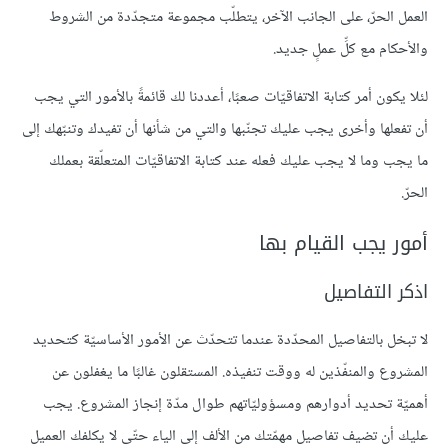
العمل الحرّ، على الجانب الآخر، يتطلّب مجموعة متجدّدة من الشروط
والأحكام مع كلِّ عملٍ جديد.
لئلا يكون أمر كتابة الاتفاقيّات صعبًا، أعددنا لك قائمةً بالأمور التي يجب
أن تفعلها وأخرى يجب عليك تجنّبها والتي من شأنها أن تفيدك وتنبّهك إلى
ما يجب وما لا يجب عليك فعله عند كتابة الاتفاقيّات المتعلّقة بعملك
الحرّ.
أمور يجب القيام بها
اذكر التفاصيل
لا تبخل بالتفاصيل المحدّدة عندما تتحدّث عن الأمور الأساسيّة كتحديد
المشروع والمنفّذين له ووقت تنفيذه. المستقلون غالبًا ما يغفلون عن
أهميّة تحديد أدوارهم ومسؤوليّاتهم طوال مدّة إنجاز المشروع. يجب
عليك أن تضيف تفاصيل مهمّتك من الألف إلى الياء حتّى لا يكلفك العميل