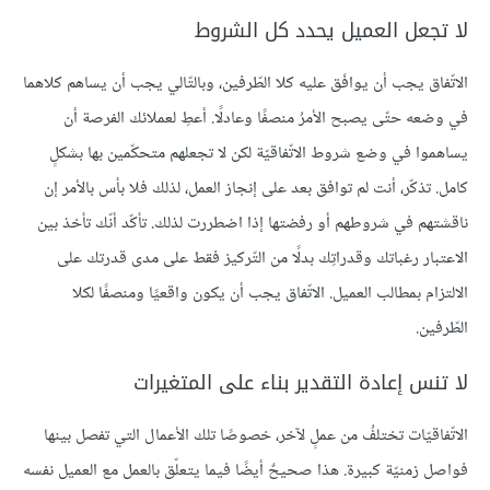
لا تجعل العميل يحدد كل الشروط
الاتّفاق يجب أن يوافَق عليه كلا الطّرفين، وبالتّالي يجب أن يساهم كلاهما
في وضعه حتّى يصبح الأمرُ منصفًا وعادلًا. أعطِ لعملائك الفرصة أن
يساهموا في وضع شروط الاتّفاقيّة لكن لا تجعلهم متحكّمين بها بشكلٍ
كامل. تذكّر، أنت لم توافق بعد على إنجاز العمل، لذلك فلا بأس بالأمر إن
ناقشتهم في شروطهم أو رفضتها إذا اضطررت لذلك. تأكّد أنّك تأخذ بين
الاعتبار رغباتك وقدراتِك بدلًا من التّركيز فقط على مدى قدرتك على
الالتزام بمطالب العميل. الاتّفاق يجب أن يكون واقعيًا ومنصفًا لكلا
الطّرفين.
لا تنس إعادة التقدير بناء على المتغيرات
الاتّفاقيّات تختلفُ من عملٍ لآخر، خصوصًا تلك الأعمال التي تفصل بينها
فواصل زمنيّة كبيرة. هذا صحيحٌ أيضًا فيما يتعلّق بالعمل مع العميل نفسه