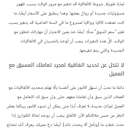
لمدّةٍ طويلةٍ. شروط الاتّفاقيّة قد تتغيّر مع مرور الوقت بسبب ظهور
مسؤوليّات جديدة أو زوال بعضها. وهذا ينطبق على الأسعار أيضًا، ما
كنت تعتقده كافيًا ووافيًا لمشروعٍ ما في السنة الماضية قد يتغيّر بسبب
تغيّر "سعر السّوق" مثلًا. أيضًا خذ بعين الاعتبار أنّ مهاراتك تتطوّر مع
الوقت. كلُّ هذه التغيّرات يجب أن تُؤخذ بالحسبان في الاتّفاقيّات
الجديدة والتّي يتمّ تنقيحها.
لا تتخل عن تحديد اتفاقية لمجرد تعاملك المسبق مع
العميل
دائمًا ما نحبّ أن نسهّل الأمور على أنفسنا بألّا نهتّم بتحديد الاتّفاقيّات مع
العملاء الذين سبق وأن تعاملنا معهم. حتّى وإن سبق لك التّعامل مع
العميل لمرّاتٍ عديدة، لا تعرف أبدًا متى يمكن أن تسوء الأمور بينكما بغضّ
النظر عن حسن علاقتكم الآن. الاتّفاق يجب أن يوجد لحالة الطّوارئ إذا
حدث خطبٌ ما (ونأمل ألا يحدث ذلك). أيضًا دع عميلك يعرِف أنك تحتاج