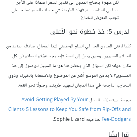
لكل منهم؟ يحتاج المدون إلى تقدير السعر اعتمادًا على الأجر
الساعي المناسب له، فهذه الطريقة في حساب السعر تساعد على
تجنب التعرض للخداع.
الدرس 5: خذ خطوة نحو الأعلى
كلما ارتقى المدون الحر في السلم الوظيفي لهذا المجال، صادَفَ المزيد من
العملاء المميزين، وحين يصل إلى القمة فإنه يجد هؤلاء العملاء في كل
مكان حوله؛ لكن السؤال الذي يحضر هنا هو: ما السبيل للوصول إلى هذا
المستوى؟ لا بد من التوسع أكثر عن الموضوع والاستعانة بالخبراء وذوي
التجارب الناجحة في هذا المجال لتمهيد طريقك وصولًا نحو القمة.
ترجمة -وبتصرّف- للمقال
Avoid Getting Played By Your
Clients: 5 Lessons to Keep You Safe from Rip-Offs and
Fee-Dodgers
لصاحبته Sophie Lizard.
اقرأ أيضًا