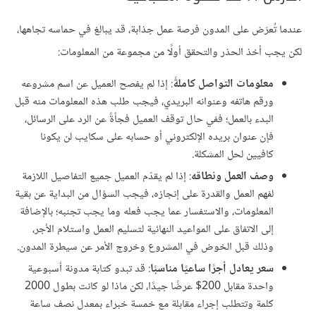
عندما تُعرَض على المدون فرصة عمل جذابة، قد يبالغ في حماسه تجاهها،
لكن يجب أخذ الحذر والتحقق أولًا من مجموعة من المعلومات:
معلومات التواصل كاملةً
: إذا لم يفصح العميل عن اسم مشروعه
ورقم هاتفه وعنوانه البريدي، فيجب طلب هذه المعلومات منه قبل
البدء بالعمل؛ ففي حال توقف العميل فجأةً عن الرد على الرسائل،
فإن عنوان بريده الإلكتروني أو حسابه على سكايب لن يكونا
كافيين لحل المشكلة.
وصف العمل ونطاقه
: إذا لم يقدّم العميل جميع التفاصيل اللازمة
لفهم العمل والقدرة على إنجازه، فيجب السؤال من البداية عن بقية
المعلومات، والاستفسار عما يجب فعله وما يجب تجنبه؛ بالإضافة
إلى الاتفاق على المواعيد النهائية لتسليم العمل واستلام الأجر،
وذلك قبل الخوض في المشروع وخروج الأمر عن سيطرة المدون.
سعر يعادل أجرًا ساعيًا مناسبًا
: قد تبدو كتابة مدونة أسبوعية
واحدة مقابل 200$ عرضًا جيدًا، لكن ماذا لو كانت بطول 2000
كلمة وتتطلب إجراء مقابلة مع خمسة خبراء بمعدل نصف ساعة