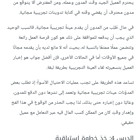
يحترم العميل الجيد وقت المدون وعمله، ومن المفترض ألا يتوقع من
مدون محترف أن يقضي وقته في كتابة تدوينات تجريبية مجانية.
في حال طُلِب من المدون أن يقدم عينةً تجريبيةً مجانية، فالسبب الوحيد
الذي يجب أن يدفعه للموافقة على ذلك هو كون فرصة العمل رائعة
وتتضمن عملًا ممتعًا بالنسبة له، بحيث أنه لا مانع لديه بأن يقدمه مجانًا
في جميع الأوقات؛ أما في الحالات الأخرى، فإن أفضل جواب هو إخبار
العميل بتسعيرته لقاء العينة التجريبية بطريقة لبقة.
تساعد هذه الطريقة على تجنب عمليات الاحتيال الأسوأ؛ إذ تطلب بعض
المدوَّنات عينات تجريبية مجانية وتعمد إلى نشرها دون الدفع للمدون،
وغالبًا دون إخباره حتى بذلك، لذا يجب الحذر من الوقوع في هذا الفخ
وإهدار وقتٍ كان من الممكن كسب المال فيه عبر التعامل مع عميل
حقيقي.
الدرس 4: خذ خطوة استباقية