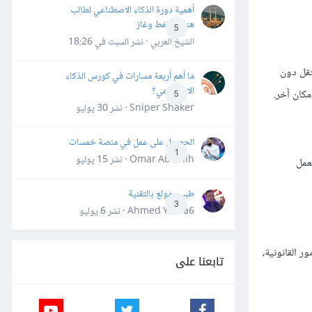
أهمية دورة الذكاء الاصطناعي لطالب
هندسة نفط وغاز
5
الشيخ العربي · نشر
السبت في 18:26
تقل دون
ما أهم أربعة مسارات في كورس الذكاء
الاصطناعي؟
5
Sniper Shaker · نشر
30 يوليو
الحصول على عمل في منصة خمسات
1
Omar Abdallh · نشر
15 يوليو
عمل
طبيب مولع بالتقنية
3
Ahmed Yahia6 · نشر
6 يوليو
 القانونية،
تابعنا على