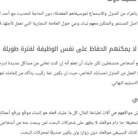
ل بانفراد من المنزل والاستماع لموسيقاهم المفضلة؛ دون الحاجة للحديث مع أحد، 
ل المستمر والمتكرر معهم لبناء وعي حول العلامة التجارية التي تعمل لأجلها، ل
ين لا يمكنهم الحفاظ على نفس الوظيفة لفترة طويلة
ل مع أشخاص متسلطين، لكن عليك أن تعلم أنه إن كنت تعاني من مشاكل عديدة لدر
العمل من المنزل لحسابك الخاص، حيث لن يكون ثمة رقيب يتأكد من إتمامك لمه
سليم النهائي.
ني
ى مواقعهم هي آلات لطباعة المال، كل ما عليك فعله هو إنشاء موقع ورفع أعمالك
ن الحقيقة -ما دام موقعك لا يظهر على مُحركات البحث لمن يبحث عنه من أشخاص
س كذلك فسيبقى موقعك دون زوار؛ ولن يكون صديقًا لمحركات البحث.