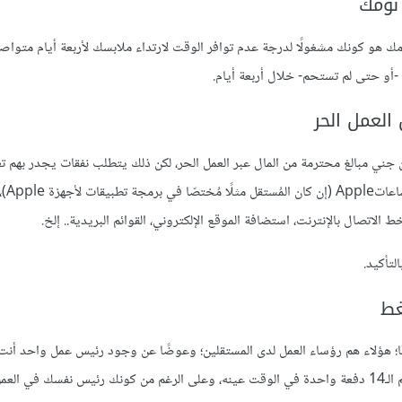
 نومك
ك هو كونك مشغولًا لدرجة عدم توافر الوقت لارتداء ملابسك لأربعة أيام متواصل
 -أو حتى لم تستحم- خلال أربعة أيام.
 العمل الحر
 جني مبالغ محترمة من المال عبر العمل الحر، لكن ذلك يتطلب نفقات يجدر بهم تغط
مثل شراء أجهزة إلكترو
لتأكيد.
غط
سنًا؛ هؤلاء هم رؤساء العمل لدى المستقلين؛ وعوضًا عن وجود رئيس عمل واحد أنت 
عدد كبير من الرؤساء؛ كل منهم يريد وقتك؛ اهتمامك؛ وأن تردّ على رسائلهم الـ14 دفعة واحدة في الوقت عينه، وعلى الرغم من كونك رئيس نف