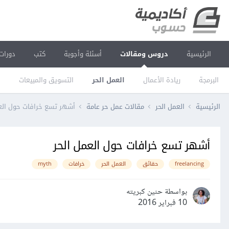
الرئيسية
دروس ومقالات
أسئلة وأجوبة
كتب
دورات
البرمجة
ريادة الأعمال
العمل الحر
التسويق والمبيعات
ا
الرئيسية
العمل الحر
مقالات عمل حر عامة
أشهر تسع خرافات حول الع
أشهر تسع خرافات حول العمل الحر
freelancing
حقائق
العمل الحر
خرافات
myth
بواسطة حنين كبريته
10 فبراير 2016