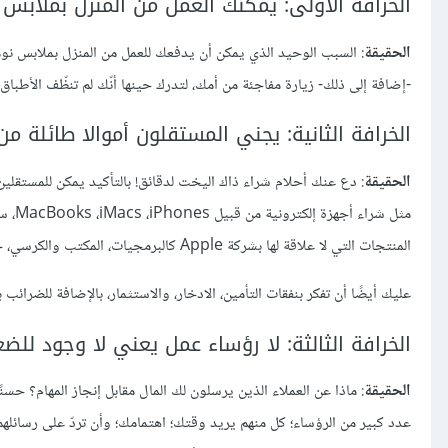
الخرافة الأولى: يمكنك العمل من المنزل بملابس
الحقيقة
: السبب الوحيد الذي يمكن أن يدفعك للعمل من المنزل بملابس نوم
-إضافة إلى ذلك- زيارة مفاجئة من أمك، لتدرك حينها أنّك لم تنظّف الأطباق
الخرافة الثانية: يجني المستقلون أموالا طائلة من
الحقيقة
: دع عنك أحلام شراء ذاك اليخت لدقائق! بالتأكيد يمكن للمستقلين
المنتجات التي لا علاقة لها بشركة Apple كالبرمجيات، المكتب والكرسي، خط الاتصال بالإنترنت، استضافة الموقع الإلكتروني، القوائم البريدية.. إلخ.
عليك أيضًا أن تفكر بنفقات التأمين، الادخار، والاستثمار، بالإضافة للضرائب با
الخرافة الثالثة: لا رؤساء عمل يعني لا وجود للض
الحقيقة
: ماذا عن العملاء الذين يرسلون لك المال مقابل إنجاز المهام؟ ح