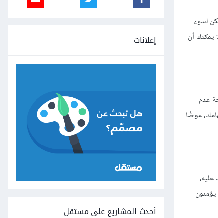
لكن لسوء
ا يمكنك أن
إعلانات
جة عدم
امك، عوضًا
 عليه،
 يؤمنون
أحدث المشاريع على مستقل