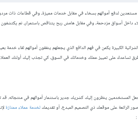
ستعدين لدفع أموالهم بسخاء في مقابل خدمات مميزة، وفي قطاعات ذات مردو
ملاء داخل أسواق مزدحمة، وفي مقابل هامش ربح يتناقص باستمرار، ثم يكتشفون
شرائية الكبيرة يكمن في فهم الدافع الذي يجعلهم ينفقون أموالهم لقاء خدمة بعين
رق تساعدك على تمييز عملك وخدماتك في السوق، كي تجذب إليك أولئك العملاء،
ي جعل المستخدمين ينظرون إليك كشريك جدير باستثمار أموالهم في منتجاته. قد ت
لصور الرائعة على موقعك ذي التصميم المبدع، أو تقديمك
لخدمة عملاء ممتازة
لإن
: