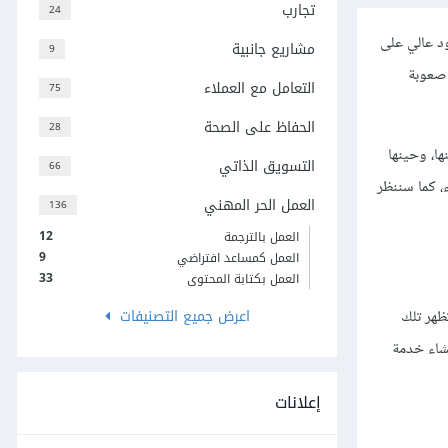
تجارب
24
د عالي على
مشاريع جانبية
9
 صعوبة
التعامل مع العملاء
75
الحفاظ على الصحة
28
ها، وحينها
التسويق الذاتي
66
 كما سننظر
العمل الحر المهني
136
12
العمل بالترجمة
9
العمل كمساعد افتراضي
33
العمل بكتابة المحتوى
اعرض جميع التصنيفات
ظهر تلك
شاء خدمة
إعلانات