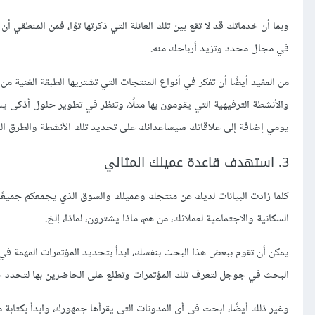
وبما أن خدماتك قد ﻻ تقع بين تلك العائلة التي ذكرتها توًا، فمن المنطقي أ
في مجال محدد وتزيد أرباحك منه.
من المفيد أيضًا أن تفكر في أنواع المنتجات التي تشتريها الطبقة الغنية 
والأنشطة الترفيهية التي يقومون بها مثلًا، وتنظر في تطوير حلول أذكى ي
يومي إضافة إلى علاقاتك سيساعدانك على تحديد تلك الأنشطة والطرق الم
3. استهدف قاعدة عميلك المثالي
كلما زادت البيانات لديك عن منتجك وعميلك والسوق الذي يجمعكم جميعًا ك
السكانية والاجتماعية لعملائك، من هم، ماذا يشترون، لماذا، إلخ.
يمكن أن تقوم ببعض هذا البحث بنفسك، ابدأ بتحديد المؤتمرات المهمة في
البحث في جوجل لتعرف تلك المؤتمرات وتطلع على الحاضرين بها لتحدد جد
وغير ذلك أيضًا، ابحث في أي المدونات التي يقرأها جمهورك، وابدأ بكتابة