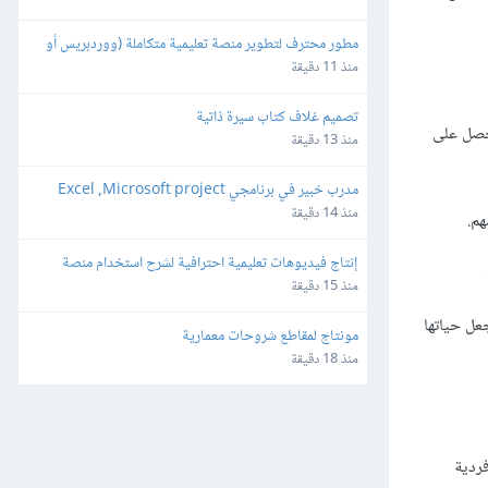
مطور محترف لتطوير منصة تعليمية متكاملة (ووردبريس أو 
برمجة خاصة)
منذ 11 دقيقة
تصميم غلاف كتاب سيرة ذاتية
حصل على
منذ 13 دقيقة
مدرب خبير في برنامجي Excel ,Microsoft project
منذ 14 دقيقة
هم.
إنتاج فيديوهات تعليمية احترافية لشرح استخدام منصة 
إلكترونية (Screen Recording Tutorial)
منذ 15 دقيقة
عل حياتها
مونتاج لمقاطع شروحات معمارية
منذ 18 دقيقة
ردية