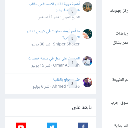
أهمية دورة الذكاء الاصطناعي لطالب
تركز جهودك
هندسة نفط وغاز
5
الشيخ العربي · نشر
1 أغسطس
ما أهم أربعة مسارات في كورس الذكاء
لرياضات
الاصطناعي؟
5
تمر بشكل
Sniper Shaker · نشر
30 يوليو
الحصول على عمل في منصة خمسات
1
Omar Abdallh · نشر
15 يوليو
 الطبيعة
طبيب مولع بالتقنية
3
Ahmed Yahia6 · نشر
6 يوليو
لسوق، جرب
تابعنا على
لك بداية