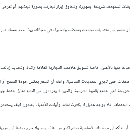
ل وسوم تويتر (#hashtags). أو تواصل مع مجلات تستهدف شريحة جمهورك وتحاول إبراز تجارتك بصورة تجذبهم، أو ت
 أو تنضم في منتديات تجمعك بعملائك والخبراء في مجالك، بهذا تضع نفسك في 
دثنا عنها باﻷعلى، خاصة تسويق علامتك التجارية كعلامة رائدة، وتحديد زبائنك ال
صفقات حتى تجري التعديلات المناسبة، واعلم أن السعر يعكس جودة المنتج أو ا
 الشريحة التي تتمتع بالقوة الشرائية، والذين ﻻ يترددون في الدفع مقابل خدمة جيد
الخدمات، فلا يوجد عميل ﻻ يكترث لماله، وأولئك الأغنياء يعلمون كيف يستثمرو
 أن تتأكد أن خدماتك الأساسية تقدم أكثر من منافسيك، وﻻ حرج بعدها في تجرب