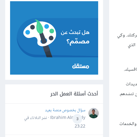
شركتك. وكي
 الذي
افسيك.
هديدات
أحدث أسئلة العمل الحر
ن تنشدهم.
سؤال بخصوص منصة بعيد
Ibrahim Almahdy · نشر
الثلاثاء في
3
، والخدمات
23:22