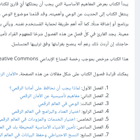
يبدأ الكتاب بعرض المفاهيم الأساسية التي يجب أن يمتلكها أيّ قارئ للكتاب
ينتقل الكتاب إلى الحديث عن الوعي وأهميته، وقد قدّمنا موضوع الوعي على
برنامج أو إضافة مثلًا، كما أنّه أهم طريقة لحماية المُستخدم نفسَه. ويأ
معينة. يجد القارئ في كلّ فصلٍ من هذه الفصول شرحًا للمفهوم المُراد تأم
حاجتك إن أردت ذلك رغم أنه ينصح بقراءتها وفق ترتيبها المتسلسل.
هذا الكتاب مرخص بموجب رخصة المشاع الإبداعي Creative Commons «
يمكنك قراءة فصول الكتاب على شكل مقالات من هذه الصفحة، «
الأمان ال
الفصل الأول:
لماذا يجب أن نحافظ على أماننا الرقمي؟
الفصل الثاني:
مفاهيم تأسيسية عن الأمان الرقمي
الفصل الثالث:
الوعي في العالم الرقمي
الفصل الرابع:
اختيار العتاد والبرامج في العالم الرقمي
الفصل الخامس:
اختيار الخدمات والمزودات في العالم الرقم
الفصل السادس:
تأمين الأشياء الأساسية المحيطة بك في العا
الفصل السابع:
النسخ الاحتياطي وحفظ البيانات في العالم ال