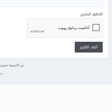
التحقق البشري
أضف التقرير
عن أكاديمية حسوب
se.