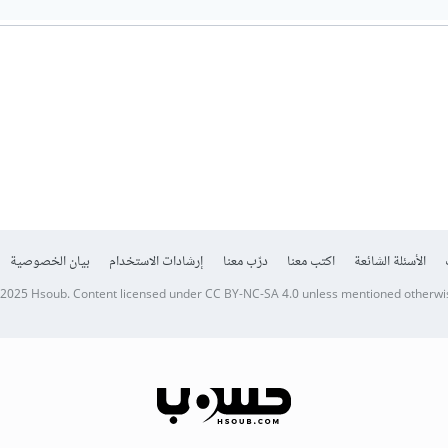
الأسئلة الشائعة
اكتب معنا
درّب معنا
إرشادات الاستخدام
بيان الخصوصية
 2025
Hsoub
.
Content licensed under
CC BY-NC-SA 4.0
unless mentioned otherwi