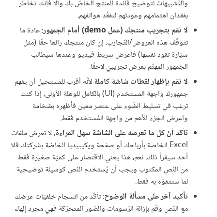
والتّشبيهات لتوضيح فائدة المنتج الخاصّ بك وإلّا فإنّك تخاطر
بفقدان اهتمامهم وعودتهم لتفقّد هواتفهم.
لا تقم بتجريب منتجك (عمل demo) أمام الجمهور
: عادة ما
تتوقّف هذه العروض/التّجارب. إن كان منتجك رائعا حقّا (مثل
سيّارة تقود نفسها) فاعرض شريط فيديو وعندها سيطالب
الجمهور المهتّم بعرض تجريبيّ لاحقًا.
لا تقم بإظهار لقطات شاشة كاملة
لأنّه أقرب للمستحيل أن يفهم
جمهورك واجهة المستخدم (UI) بالكامل للوهلة الأولى، إذا كنت
ترغب في تسليط الضّوء على عنصر معين فأظهره بضخامة
واعرض الجزء الأهم من واجهة المُستخدم فقط.
تأكّد أنّ كل ما تعرضه على الشّاشة سهل القراءة
، لا تعرض ملفات
Excel الخاصة بأرباحك أو صفحة ويكيبيديا الخاصّة بشركتك فلا
أحد سيقرأ ذلك. نعم، هذا يعني الاقتصار على كميّة صغيرة فقط
من النّص المكتوب ويجب أن يُستخدم النّص كوسيلة توضيحية
لما ستتفوّه به فقط.
تأكيد آخر على مسألة الوضوح
: تأكّد من انسجام خلفيّات عرضك
مع النّص وقم بإزالة الرّسومات والصّور المتحرّكة فهي مجرد إلهاء