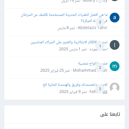
Mbkry Hgazy · نشر
19 أبريل
ما هي أفضل التقنيات الحديثة المستخدمة للكشف عن السرطان
في مراحله المبكرة؟
3
Abdelaziz Tahir · نشر
8 مارس
تسويق الأفكار الابتكارية والعثور على الشركاء المناسبين
1
احمد حموده · نشر
1 مارس 2025
مشروع الواح شمسية
2
Mohammad Awali · نشر
25 فبراير 2025
الاسهم وتخصصاته وفريق والهندسة المالية الخ
2
Fahd Ggg · نشر
9 فبراير 2025
تابعنا على