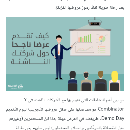
بعد رحلة طويلة لفكِّ رموزِ عروضها المُرْبِكةِ.
من بين أهم النشاطات التي نقوم بها مع الشّركات النّاشئة في Y
Combinator هو مساعدتها على صقل عروضها التّجريبية ليوم التّقديم
Demo Day. طريقتك في العرض مهمّة جدّا لأنّ المستثمرين (وغيرهم
مثل الصّحافة ،الموظّفين والعملاء المحتملين) ليس عليهم بذل طاقة