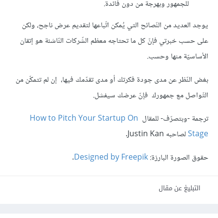
للجمهور وبهرجة من دون فائدة.
يوجد العديد من النّصائح التي يُمكن اتّباعها لتقديم عرض ناجح، ولكن
على حسب خبرتي فإنّ كل ما تحتاجه معظم الشّركات النّاشئة هو إتقان
الأساسيّة منها وحسب.
بغض النّظر عن مدى جودة فكرتك أو مدى تقدّمك فيها، إن لم تتمكّن من
التّواصل مع جمهورك فإنّ عرضك سيفشل.
ترجمة -وبتصرّف- للمقال
How to Pitch Your Startup On
Stage
لصاحبه Justin Kan.
حقوق الصورة البارزة:
Designed by Freepik
.
التبليغ عن مقال