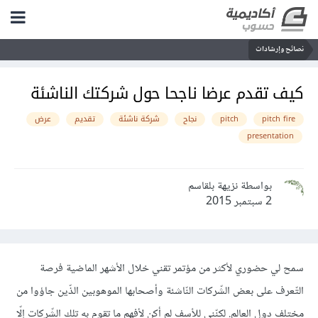
نصائح وإرشادات
كيف تقدم عرضا ناجحا حول شركتك الناشئة
pitch fire
pitch
نجاح
شركة ناشئة
تقديم
عرض
presentation
بواسطة نزيهة بلقاسم
2 سبتمبر 2015
سمح لي حضوري لأكثر من مؤتمر تقني خلال الأشهر الماضية فرصة
التّعرف على بعض الشّركات النّاشئة وأصحابها الموهوبين الذّين جاؤوا من
مختلف دول العالم. لكنّني للأسف لم أكن لأفهم ما تقوم به تلك الشّركات إلّا