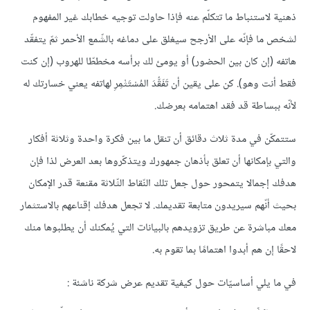
ذهنية لاستنباط ما تتكلّم عنه فإذا حاولت توجيه خطابك غير المفهوم
لشخص ما فإنّه على الأرجح سيغلق على دماغه بالشّمع الأحمر ثمّ يتفقّد
هاتفه (إن كان بين الحضور) أو يومئ لك برأسه مخططّا للهروب (إن كنت
فقط أنت وهو). كن على يقين أن تَفَقُّدَ المُسْتَثْمِرِ لهاتفه يعني خسارتك له
لأنّه ببساطة قد فقد اهتمامه بعرضك.
ستتمكّن في مدة ثلاث دقائق أن تنقل ما بين فكرة واحدة وثلاثة أفكار
والتي بإمكانها أن تعلق بأذهان جمهورك ويتذكّروها بعد العرض لذا فإن
هدفك إجمالا يتمحور حول جعل تلك النّقاط الثّلاثة مقنعة قدر الإمكان
بحيث أنّهم سيريدون متابعة تقديمك. لا تجعل هدفك إقناعهم بالاستثمار
معك مباشرة عن طريق تزويدهم بالبيانات التي يُمكنك أن يطلبوها منك
لاحقًا إن هم أبدوا اهتمامًا بما تقوم به.
في ما يلي أساسيّات حول كيفية تقديم عرض شركة ناشئة :