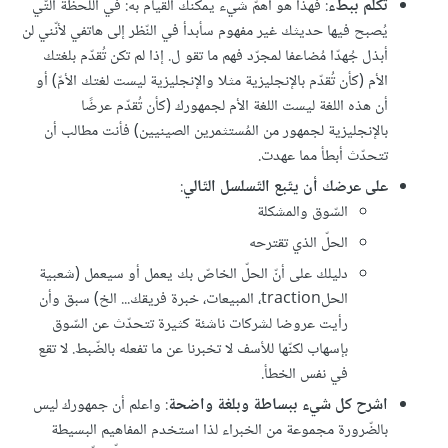
تكلّم ببطء
: فهذا هو أهمّ شيء يمكنك القيام به: في اللّحظة التّي
يُصبح فيها حديثك غير مفهوم سأبدأ في النّظر إلى هاتفي لأنّني لن
أبذل جُهدّا مُضاعفا لمجرّد فهم ما تقو ل. إذا لم تكن تُقدّم بلغتك
الأم (كأن تُقدّم بالإنجليزية مثلا والإنجليزية ليست لغتك الأمّ) أو
أن هذه اللغة ليست اللغة الأم لجمهورك (كأن تُقدّم عرضًا
بالإنجليزية لجمهور من المُستثمرين الصينيين) فأنت مطالب أن
تتحدّث أبطأ مما عهدت.
على عرضك أن يتّبع التّسلسل التّالي
:
السّوق والمشكلة
الحلّ الذي تقترحه
دليلك على أنّ الحلّ الخاصّ بك يعمل أو سيعمل (شعبية
الحلtraction، المبيعات، خبرة فريقك... الخ) سبق وأن
رأيت عروضا لشركات ناشئة كثيرة تتحدّث عن السّوق
بإسهاب لكنّها للأسف لا تخبرنا عن ما تفعله بالضّبط. لا تقع
في نفس الخطأ.
اشرح كل شيء ببساطة وبلغة واضحة
: واعلم أن جمهورك ليس
بالضّرورة مجموعة من الخبراء لذا استخدم المفاهيم البسيطة