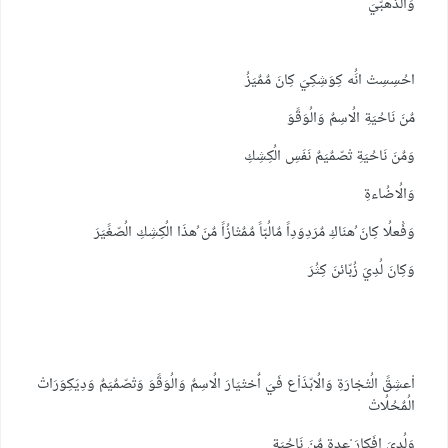
وَالُذَهبّيَ
احُسِسِتْ انَُه كِوَشِكِيَ كِانَ مٌمٌيَزُ
مٌنَ نَاحُيَةِ الُاسِمٌ وَالُوَقًوَ
وَمٌنَ نَاحُيَةِ تْصّمٌيَمٌ نَفَسِ الُكِشِكِ
وَالُاضُاءةِ
وَفَْعلُا كِانَ ُهنَاكِ مٌرَدِوَدِاً مٌالُبّاً مٌمٌتْازُاً مٌنَ ُهذَا الُكِشِكِ الُصّغًيَرَ
وَكِانَ لُدِيَ زُبّائنَ كِثُرَ
اْعشِقً الُتْجْارَةِ وَالُابّذَاْع فَيَ اٌختْيَارَ الُاسِمٌ وَالُوَقًوَ وَتْصّمٌيَمٌ وَدِيَكِوَرَاتْ
الُمٌحُلُاتْ
وَلُدِيَ افَكِارَ ْعدِةِ مٌنَ نَاحُيَةِ