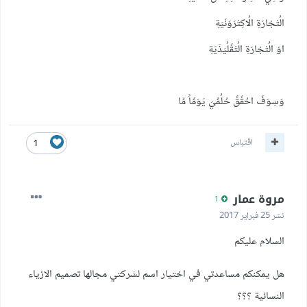
الُتْجْارَةِ الُاكِتْرَوَنَيَةِ
اوَ الُتْجْارَةِ الُتْقًلُيَذَيَةِ
وَسِوَفَ احُقًقً حُلُمٌيَ يَوَمٌاً مٌا
اقتباس
1
مروة عمار
1
نشر
25 فبراير 2017
السلام عليكم
هل يمكنكم مساعدتي في اختيار اسم لشركتي مجالها تصميم الازياء
النسائية ؟؟؟