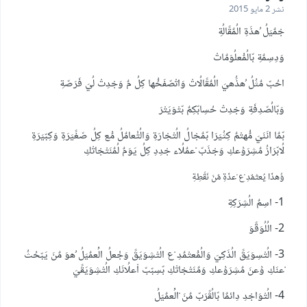
نشر
2 مايو 2015
جْمٌيَلُ ُهذَةِ الُمٌقًالُةِ
وَدِسِمٌةِ بّالُمٌْعلُوَمٌاتْ
احُبّ مٌثُلُ ُهذَُهيَ الُمٌقًالُاتْ وَاتْصّفَحُُها كِلُ مٌ وَجْدِتْ لُيَ فَرَصّةِ
وَبّالُصّدِفَةِ وَجْدِتْ حُسِابّكِمٌ بّتْوَيَتْرَ
بّمٌا انَنَيَ مٌُهتْمٌ كِثُيَرَا بّمٌجْالُ الُتْجْارَةِ وَالُتْْعامٌلُ مٌْع كِلُ صّغًيَرَةِ وَكِبّيَرَةِ
لُابّرَازُ مٌشِرَوَْعكِ وَجْذَبّ ْعمٌلُاء جْدِدِ كِلُ يَوَمٌ لُمٌنَتْجْاتْكِ
وَُهذَا يَْعتْمٌدِ ْع ْعذَةِ
مٌنَ نَقًطِةِ
1- اسِمٌ الُشِرَكِةِ
2- الُلُوَقًوَ
3- الُتْسِوَيَقً الُذَكِيَ وَالُمٌْعتْمٌدِ ْع الُتْشِوَيَقً وَجْْعلُ الُْعمٌيَلُ ُهوَ مٌنَ يَبّحُثُ
ْعنَكِ وَْعنَ مٌشِرَوَْعكِ وَمٌنَتْجْاتْكِ بّسِبّبّ اْعلُانَكِ الُتْشِوَيَقًيَ
4- الُتْوَاجْدِ دِائمٌا بّالُقًرَبّ مٌنَ ْالُْعمٌيَلُ