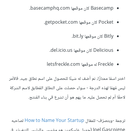
Basecamp كان موقعها basecamphq.com.
Pocket كان موقعها getpocket.com.
Bitly كان موقعها bit.ly.
Delicious كان موقعها del.icio.us.
Freckle له موقعها letsfreckle.com
اختر اسمًا ممتازًا، ثم أضف له شيئًا للحصول على اسم نطاق جيد. فالأمر
ليس مُهمّا لهذه الدرجة - سواء حصلت على النطاق المُطابق لاسم الشركة
لاحقًا أم لم تحصل عليه. ما يهم هو أن تشرع في بناء المُنتج.
ترجمة -وبتصرّف- للمقال
How to Name Your Startup
لصاحبه
Joel Gascoigne (جويل غاسكوين هو مؤسس والرئيس التنفيذي في