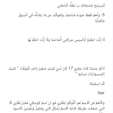
لُتْرَسِيٌَخ مٌنَتْجْاتْكَِ بّ ْْعقًلُُه الُبّاطِنَيَ
5- وَاُهمٌ نَقًطِةِ جْوَدِةِ مٌنَتْجْكِ وَتْفَوَقًكِ ْعنَ مٌا يَمٌاثُلُُه فَيَ الُسِوَقً
وَتْمٌيَزُُةِ
لُا زُلُتْ اطِمٌحُ لُتْأسِيَسِ شِرَكِتْيَ الٌُخاصّةِ وَلُا زُلُتْ احُلُمٌ بُّها
اذَكِرَ ْعنَدِمٌا كِاتْ ْعمٌرَيَ 17 كِانَ لُدِيَ كِشِكِ صّفَيَرَ بّاحُدِ الُمٌوَلُاتْ " كِشِكِ
اكِسِسِوَارَاتْ نَسِائيَةِ "
قًدِ اسِمٌيَتْةِ
Xwr
وَالُاُهمٌ مٌنَ الُاسِمٌ ُهوَ الُلُوَقًوَ بّنَظٌرَيَ مٌْع انَ اسِمٌ كِوَشِكِيَ مٌمٌيَزُ بّظٌرَيَ الُا
انَنَيَ صّمٌمٌتْ طِرَيَقًةِ كِتْابّةِ الُاسِمٌ بّشِكِلُ فَنَيَ وَمٌمٌيَزُ وَبّلُوَنَيَنَ الُاسِوَدِ