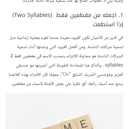
وفيما يلي 3 خطوات أنصح بها عند تسمية شركة ناشئة جديدة:
1. اجعله من مقطعين فقط (Two Syllables)
إذا استطعت
في كثير من الأحيان تكون القيود مفيدة عندما تقوم بعملية إبداعية مثل
تسمية شركتك الناشئة. ومن أفضل القيود التي وجدتها أثناء تسمية
الشركات الناشئة هو محاولة الالتزام بتحديد الاسم في مقطعين فقط 2
syllables . وأتذكر هنا المحادثة الطويلة التي أجريتها مع صديقي
العزيز ومُؤسّسي الشّريك السّابق "
Oo
". عمومًا فإن الالتزام بهذه القاعدة
ينتج عنه أسماء رائعة. ألق نظرة على بعض الأمثلة لأسماء من مقطعين: