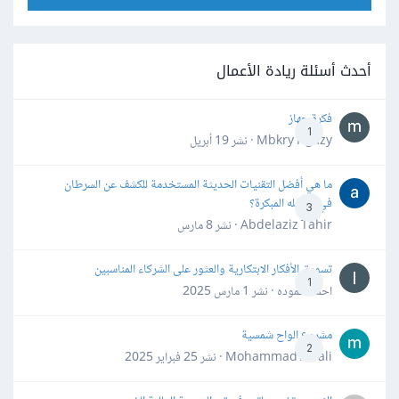
أحدث أسئلة ريادة الأعمال
فكرة جهاز
1
Mbkry Hgazy · نشر
19 أبريل
ما هي أفضل التقنيات الحديثة المستخدمة للكشف عن السرطان
في مراحله المبكرة؟
3
Abdelaziz Tahir · نشر
8 مارس
تسويق الأفكار الابتكارية والعثور على الشركاء المناسبين
1
احمد حموده · نشر
1 مارس 2025
مشروع الواح شمسية
2
Mohammad Awali · نشر
25 فبراير 2025