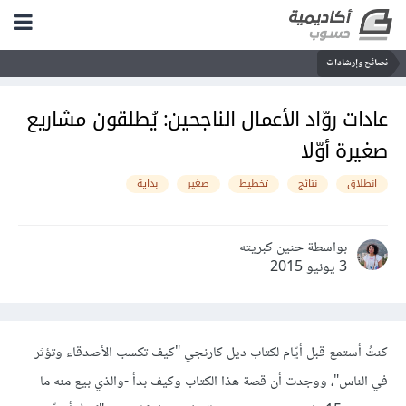
نصائح وإرشادات
عادات روّاد الأعمال الناجحين: يُطلقون مشاريع
صغيرة أوّلا
انطلاق
نتائج
تخطيط
صغير
بداية
بواسطة حنين كبريته
3 يونيو 2015
كنتُ أستمع قبل أيّام لكتاب ديل كارنجي "كيف تكسب الأصدقاء وتؤثر
في الناس"، ووجدت أن قصة هذا الكتاب وكيف بدأ -والذي بيع منه ما