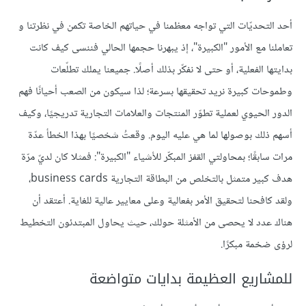
أحد التحديّات التي تواجه معظمنا في حياتهم الخاصة تكمن في نظرتنا و
تعاملنا مع الأمور "الكبيرة"، إذ يبهرنا حجمها الحالي فننسى كيف كانت
بدايتها الفعلية، أو حتى لا نفكّر بذلك أصلًا. جميعنا يملك تطلّعات
وطموحات كبيرة نريد تحقيقها بسرعة؛ لذا سيكون من الصعب أحيانًا فهم
الدور الحيوي لعملية تطوّر المنتجات والعلامات التجارية تدريجيًا، وكيف
أسهم ذلك بوصولها لما هي عليه اليوم. وقعتُ شخصيًا بهذا الخطأ عدّة
مرات سابقًا؛ بمحاولتي القفز المبكّر للأشياء "الكبيرة": فمثلا كان لديّ مرّة
هدف كبير متمثل بالتخلص من البطاقة التجارية business cards،
ولقد كافحنا لتحقيق الأمر بفعالية وعلى معايير عالية للغاية. أعتقد أن
هناك عدد لا يحصى من الأمثلة حولك، حيث يحاول المبتدئون التخطيط
لرؤى ضخمة مبكرًا.
للمشاريع العظيمة بدايات متواضعة