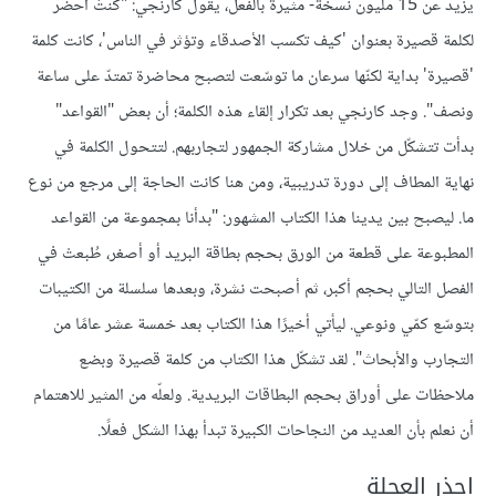
يزيد عن 15 مليون نسخة- مثيرة بالفعل، يقول كارنجي: "كنتُ أحضّر
لكلمة قصيرة بعنوان 'كيف تكسب الأصدقاء وتؤثر في الناس'، كانت كلمة
'قصيرة' بداية لكنّها سرعان ما توسّعت لتصبح محاضرة تمتدّ على ساعة
ونصف". وجد كارنجي بعد تكرار إلقاء هذه الكلمة؛ أن بعض "القواعد"
بدأت تتشكّل من خلال مشاركة الجمهور لتجاربهم. لتتحول الكلمة في
نهاية المطاف إلى دورة تدريبية، ومن هنا كانت الحاجة إلى مرجع من نوع
ما. ليصبح بين يدينا هذا الكتاب المشهور: "بدأنا بمجموعة من القواعد
المطبوعة على قطعة من الورق بحجم بطاقة البريد أو أصغر، طُبعتْ في
الفصل التالي بحجم أكبر، ثم أصبحت نشرة، وبعدها سلسلة من الكتيبات
بتوسّع كمّي ونوعي. ليأتي أخيرًا هذا الكتاب بعد خمسة عشر عامًا من
التجارب والأبحاث". لقد تشكّل هذا الكتاب من كلمة قصيرة وبضع
ملاحظات على أوراق بحجم البطاقات البريدية. ولعلّه من المثير للاهتمام
أن نعلم بأن العديد من النجاحات الكبيرة تبدأ بهذا الشكل فعلًا.
احذر العجلة