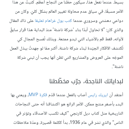
بسيط. عندما نفعل هذا، سيكون حظنا من النجاح أعظم. كتبتُ عن هذا
الأمر مسبقًا، في سياق عدم محاولة تغيير العالم بشكل كليّ. وكان من
دواعي دهشتي وسروري عندما
كتب بول غراهام تعليقا
على ذاك المقال
والذي كان: "لا تحاول أبدًا بناء 'شركة ناشئة' منذ البداية هذا قرار سابقٌ
لأوانه، فقط قم بالأشياء التي تبدو ممتعة. وبذلك تُفسح المجال كي
تُكتشف الأفكار الجيّدة لبناء شركة ناشئة، أكثر ممّا لو جهدتُ ببذل العمل
الموجّه على العروض والمشاريع التي تظن أنها يجب أن تبني شركة
ناشئة".
لبداياتك الناجحة، جرّب مخطّطنا
أعتقد أن
ايريك رايس
أصاب بالفعل عندما قدّم
فكرة MVP
، ويعني بها
البدء بأصغر منتج ممكن. الأمر الرائع هو اكتشافنا أنه حتى النجاحات
التاريخية مثل كتاب ديل كارنجي "كيف تكسب الأصدقاء وتؤثر في
الناس" والذي نشر في عام 1936، بدأ ككلمة قصيرة، وعدّة ملاحظات