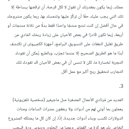
عملك، رُبما يكون بمقدرتك أن تقول لا لكل فرصة، أن ترفضها ببساطة إلا
تلك التي يجب عليك حقًا أن تركِّز عليها وتتمسك بها، ربما يكون مشروعك
في حال أفضل إن كنت تنتج منتجًا واحدًا فقط بدلًا من ثلاثة منتجات أو
أربعة، رُبما تكون قادرًا في بعض الأحيان على زيادة ربحك المادي عن
طريق تقليل النفقات على التسويق، البرامج، أجهزة الكمبيوتر، لن تكتشف
أبدًا ما هو الطريق الصحيح إلا عندما تجرّب، وبالطبع يُمكن أن تقودك
التجربة لخسارة ما، لكن لا تنسى أن في بعض الأحيان قد تقودك تلك
التجارب لتحقيق ربح أكبر مع عمل أقل.
3.
العديد من مُرتادي الأعمال المصغرة مثل ماجيفير (شخصية تلفزيونية)
يعملون بما أوتي لهم من أدوات ولا ينفقون عشرات الساعات ومئات
الدولارات لكسب وبناء أدوات جديدة، إذًا، إن كان كل ما يمتلكه المشروع
الخاص بك هو كرة من القماش وعصا من الحلوى ودبوس ورق فيجب