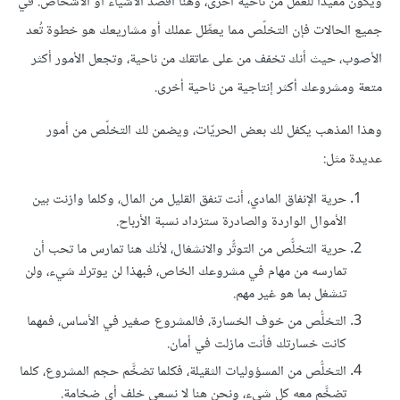
ويكون مفيدًا للعمل من ناحية أخرى، وهنا أقصد الأشياء أو الأشخاص. في
جميع الحالات فإن التخلّص مما يعطِّل عملك أو مشاريعك هو خطوة تُعد
الأصوب، حيث أنك تخفف من على عاتقك من ناحية، وتجعل الأمور أكثر
متعة ومشروعك أكثر إنتاجية من ناحية أخرى.
وهذا المذهب يكفل لك بعض الحريّات، ويضمن لك التخلّص من أمور
عديدة مثل:
حرية الإنفاق المادي، أنت تنفق القليل من المال، وكلما وازنت بين
الأموال الواردة والصادرة ستزداد نسبة الأرباح.
حرية التخلُّص من التوتُّر والانشغال، لأنك هنا تمارس ما تحب أن
تمارسه من مهام في مشروعك الخاص، فبهذا لن يوترك شيء، ولن
تنشغل بما هو غير مهم.
التخلُّص من خوف الخسارة، فالمشروع صغير في الأساس، فمهما
كانت خسارتك فأنت مازلت في أمان.
التخلُّص من المسؤوليات الثقيلة، فكلما تضخَّم حجم المشروع، كلما
تضخَّم معه كل شيء، ونحن هنا لا نسعى خلف أي ضخامة.