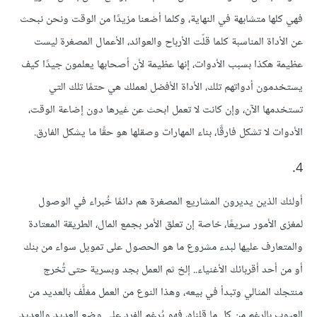
فهي كلها متشابهة في النهاية، وكلما أضعنا مزيدًا من الوقت ونحن نبحث
عن الأداة المناسبة كلما قلّت الأرباح والعوائد، الأعمال المصغرة ليست
عظيمة هكذا بسبب الأدوات، إنها عظيمة لأن أصحابها يعلمون جيدًا كيف
يستخدمون أدواتهم تلك، الأداة الأفضل لعملك هي حتمًا تلك التي
تستخدمها الآن، وإن كانت لا تعمل ابحث عن غيرها دون إضاعة الوقت،
الأدوات لا تشكل فارقًا، بناء المهارات وصقلها هو حقًا ما يشكل الفارق.
4.
أولئك الذين يديرون المشاريع المصغرة هم دائمًا خُبراء في الوصول
لمغزى الأمور سريعًا، خاصة إن تعلق الأمر بجمع المال، الطريقة المعتادة
والمتعارف عليها لبدء مشروع ما هو الحصول على تمويل سواء من بنك
أو من أحد أقربائك الأغنياء.. إلخ ثم العمل بجد وبسرية حتى تُخرج
منتجك المثالي وتبدأ في بيعه، وهذا النوع من العمل مغلَّف بالعديد من
العيوب بالرغم من كل ما قلناه، فهو يُرغم الفرد على وضع العديد والعديد