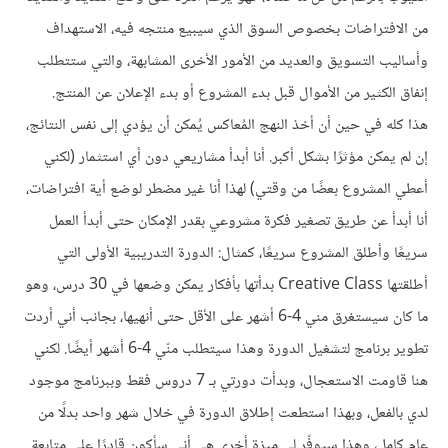
من الافتراضات بخصوص السوق الذي سيبيع منتجه فيه، الاستهداف
وأساليب التسويق والعديد من الأمور الأخرى المشابهة، والتي ستتطلب
إنفاق الكثير من الأموال قبل بدء المشروع أو بدء الإعلان عن المنتج.
هذا كله في حين أن أخذ النهج المُعاكس يُمكن أن يؤدي إلى نفس النتائج،
إن لم يمكن مؤثرًا بشكل أكبر. أنا أبدأ مشاريعي دون أي استثمار (لكني
أعطي المشروع بعضًا من وقتي) لهذا أنا غير مضطر لوضع أية افتراضات،
أنا أبدأ عن طريق تصغير فكرة مشروعي بقدر الإمكان حتى أبدأ العمل
سريعًا وأطلق المشروع سريعًا، كمثال: الدورة التدريبية الأولى التي
أطلقتها Creative Class بدأتها بأفكار يمكن وضعها في 30 درس، وهو
ما كان سيستغرق مني 4-6 أشهر على الأقل حتى أنهيها، بجانب أني أردت
تطوير برنامج لتشغيل الدورة وهذا سيتطلب منّي 4-6 أشهر أيضًا. لكني
هنا قاومت الاستعجال، وبدأت دورتي بـ 7 دروس فقط وببرنامج موجود
لدي بالفعل، وبهذا استطعت إطلاق الدورة في خلال شهر واحد بدلًا من
عام كامل، وهذا سيوفّر لي ميزة أخرى هي أني سأكون قادرًا على متابعة