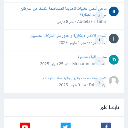
ما هي أفضل التقنيات الحديثة المستخدمة للكشف عن السرطان
في مراحله المبكرة؟
3
Abdelaziz Tahir · نشر
8 مارس
تسويق الأفكار الابتكارية والعثور على الشركاء المناسبين
1
احمد حموده · نشر
1 مارس 2025
مشروع الواح شمسية
2
Mohammad Awali · نشر
25 فبراير 2025
الاسهم وتخصصاته وفريق والهندسة المالية الخ
2
Fahd Ggg · نشر
9 فبراير 2025
تابعنا على