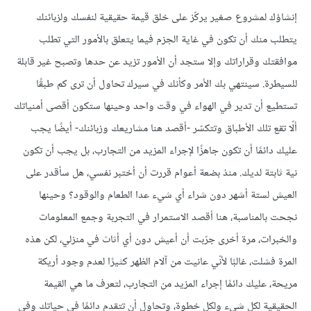
إنشاؤك لمشروع صغير يركّز على خلق قيمة حقيقية لنفسك ولزبائنك
يتطلب منك أن تكون في غاية الجزم فيما يتعلق بالأمور التي تطلب
موافقتك وقراراتك وإلا ستجد أن الأمور تزيد عن حدها وتصبح غير قابلة
للسيطرة. سينتهي بك الأمر وكأنك في سيرك تحاول أن ترى كم طبقًا
تستطيع أن تدير في الهواء في وقت واحد وحينها ستكون أقصى أمنياتك
ألّا تقع تلك الأطباق وتتكسّر -أقصد هنا مشاريعك وزبائنك- أيضًا يجب
عليك دائمًا أن تكون جاهزًا لإجراء المزيد من التجارب، بل يجب أن تكون
نية ثابتة لديك. منذ بضعة أعوام قررت أن أختبر نفسي، هل سأقدر على
العيش لستة أشهر دون شراء أي شيء عدا الطعام والوقود؟ وحينها
نجحت بالمناسبة، هنا أقصد الاستمرار في التجربة وجمع المعلومات
والخبرات، مرة أخرى جرّبت أن أعيش دون أي أثاث في منزلي، لكن هذه
المرة فشلت، غالبًا لأنّي عانيت من آلام الظهر كثيرًا لعدم وجود أريكة
مريحة، عليك دائمًا إجراء المزيد من التجارب، لتعرف ما هي القيمة
الحقيقية لكل شيء ولكل خطوة، وتحاول أن تتقدم دائمًا في حياتك وفي