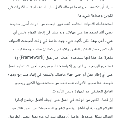
عليك أن تكتشف طريقة ما تجعلك قادرًا على استخدام تلك الأدوات في
تكوين وصناعة شيء ما.
استخدامك للأدوات المتاحة فقط دون البحث عن أدوات أخرى جديدة
يعني أنك تعتمد هنا على مهارتك وبراعتك في إنجاز المهام وليس أي
شيء آخر، وهذا بكل تأكيد شيء جيد خاصة في وقت أصبحت الأدوات
فيه تحل محل التفكير النقدي والإبداعي. كمثال: هناك مبرمجة ليست
ماهرة جدًا هذا لأنها تستخدم أحدث إطار عمل (Framework) ولا
تستطيع البرمجة أو الترميز إلا باستخدامه، مبرمجة أخرى تستطيع العمل
على أي إطار عمل أو حتى جهاز مختلف وتستمر في إنهاء مشاريع ومهام
ناجحة، هنا تصبح الأدوات نقمة تأخذ من مستخدميها الكثير ويصبح
الفارق الحقيقي هو المهارة وليس الأدوات.
إنّ قضاء الكثير من الوقت في العمل على إيجاد أفضل برنامج لإدارة
القوائم البريدية أو أفضل برنامج لإخراج التصميمات هي أمور تقلل من
العوائد بشكل ملحوظ، خاصة أن معظم تلك البرامج تعمل بنفس الطريقة،