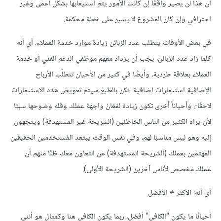
أن هذا لن يصير واقعًا إن كانت الأمور يتم استيعابها بشكل أعمى وغير
احترافي وإن كان المشروع لا يسير على خطة محكمة.
في بعض الأوقات يتطلب عدد الزبائن زيادة موارد خدمة العملاء، أي أنه
كلما زاد عدد الزبائن، يجب أن يزداد معهم موظفي الدعم الفني أو خدمة
العملاء بعلاقة طردية، وأيضًا في كثير من الأحيان تتطلّب الأرباح
الإضافية استثمارات إضافية -لكن بالطبع سيتم تعويض هذه الاستثمارات
لاحقًا-، وأحياناً أخرى تكون زيادة لمَعَانْ واجهة عملك وقله وضوحها سببًا
لأن يراه الكثير من الناس الخاطئين (الشريحة غير المستهدفة) ويتجهون
إليه وهو ليس مناسبًا لهم، وفي نفس الوقت يبتعد المُستخدمين الحقيقين
المهتمين بعملك (الشريحة المستهدفة) عن التعاون معك ظنًا منهم أن
عملك مخصص لأناس آخرين (الشريحة الأولى).
أي أنه: الأكثر ≠ الأفضل
أحيانًا ما يكون "الكافي" أفضل، ربما يكون الكافي هنا وكمثال هو أنني