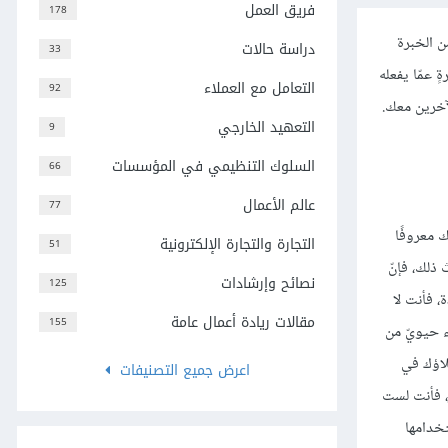
فريق العمل
178
ن الخبرة
دراسة حالات
33
ٍ عمّا يفعله
التعامل مع العملاء
92
لآخرين معك.
التعهيد الخارجي
9
السلوك التنظيمي في المؤسسات
66
عالم الأعمال
77
 معروفًا
التجارة والتجارة الإلكترونية
51
ذلك، فإنّ
نصائح وإرشادات
125
، فأنت لا
مقالات ريادة أعمال عامة
155
 حيويّ من
لاؤك في
اعرض جميع التصنيفات
ز، فأنت لست
تخدامها