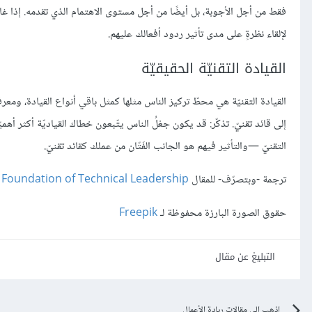
فقط من أجل الأجوبة، بل أيضًا من أجل مستوى الاهتمام الذي تقدمه. إذا غ
لإلقاء نظرةٍ على مدى تأثير ردود أفعالك عليهم.
القيادة التقنيّة الحقيقيّة
القيادة التقنيّة هي محطّ تركيز الناس مثلها كمثل باقي أنواع القيادة، ومعرف
إلى قائد تقنيّ. تذكّر: قد يكون جعْلُ الناس يتّبعون خطاك القياديّة أكثر أهميّ
التقنيّ —والتأثير فيهم هو الجانب الفَتّان من عملك كقائد تقنيّ.
ترجمة -وبتصرّف- للمقال
 Foundation of Technical Leadership
حقوق الصورة البارزة محفوظة لـ
Freepik
التبليغ عن مقال
اذهب الى مقالات ريادة الأعمال