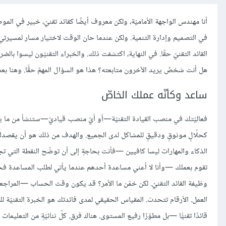
أنا مهندس الواجهة الأماميّة، ولكن معروف أيضًا كقائد تقنيّ، خبير في ال
في التصميم وإدارة التنمية. ولكن عندما حان الوقت لاختيار مسار لمسيرتي مع ا
القائد التقنيّ حقًا. في النهاية، اكتشفت ذلك. والخبراء التقنيّون ليسوا بالض
هل أنت شخصٌ يريد الآخرون متابعته؟ هذا هو السؤال المهمّ حقًّا. وهنا بعض 
ساعد وكأنّه عملك الخاصّ
فعاليّتك في منصب القيادة التقنيّة—أو أيّ منصب قياديّ—ستنشأ من ما يمكن
كحلّالٍ موثوقٍ ودقيقٍ للمشاكل لدى الجميع. والهدف من ذلك هو أن يقصدك 
الذكاء والمهارات ليسا كافيين —فأنت بحاجةٍ إلى أن توضّح النقطة التي تجعلك
تقوم بعملك —وأنا لا أعني مساعدة أحدهم عندما يأتي لطلب المساعدة فح
وظيفة القائد التقنيّ. لكن خمّن ما الأمر؟ قد يكون وقت الحساب —المراج
العمل. الأرقام تتحدث. المقياس الحقيقي لمدى فائدتك هو الخبرة التقنيّة ل
قائدًا تقنيًّا —بل مطوّرًا رفيع المستوى. هناك فرق. كلّ ثنائيّةٍ من التعليما