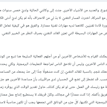
موضوع، والعديد من الأشياء الأخرى. جئت إلى وكالتي الحاليّة ولديّ خمس سنوات م
لشركة، اخترت المسار التقنيّ. لا بدّ لي من الاعتراف بأنّه لم يكن لديّ أدنى فكرة
رورة قادة تقنيّين. كلاهما لديه مهارات تقنيّة ممتازة. والفرق هو في كيفيّة تعامل ا
من المهارات البسيطة التي تعيّن القائد التقنيّ، بصرف النظر عن الخبير التقني.
ك القيام به للأشخاص الآخرين أو من أجلهم. الفعاليّة السليمة هنا تنبع من كونك
الناس الآخرين، وليس أن تلاحق الناس لمراجعة التعليمات البرمجيّة. ولكي يحدث 
 مُجدٍ. بالنسبة للقائد التقنيّ، إنْ كنت مشغولًا جدًّا إلى حدّ يمنعك من المساعدة
سب. قد تضطرّ إلى تضع في الحسبان لدى مراقبيك، بأنّ مساعدة الآخرين هو جزء
عة مع رئيسك في العمل. حتى لو لم يكن كذلك، حاول تقدير الوقت الذي يوفّره زم
لفريق بأكمله. إذا كنت ممتازًا في مجالك، ولكنّ فريقك لا يستطيع إنتاج عمل ممتا
ت البرمجيّة التي تكتبها، كلّ جزءٍ من الوثائق التي تجمعها يجب أنْ تكون مناسبةً لاس