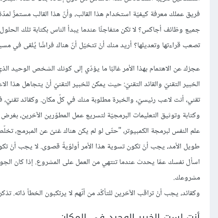
فريق عملك معرفة كيفيّة استخدام هذا القالب، وأنّ هذا القالب مستمرٌّ لمدّ
جميع وظائف أجاكس؟ لا تكن متفاجئًا عندما يبدأ الناس بكتابة تلك الحلول غي
تصعب قراءتها وتعديلها؟ أريد منك أنْ تتخيّل أنّ هناك فراشًا يُلقى في مسبح
عجزك عن الاهتمام بهذا الأمر غالبًا ما يؤدّي إلى كونك الشخص الوحيد الذي
الخبير التقنيّ والقائد التقنيّ: حيث يمكن للخبير التقنيّ أنْ يتجاهل هذا ا
تقني، أنت لاعب رئيسيّ، والخبرة مطلوبة منك في كلّ مكان. وكقائد تقنيّ، ف
وكتابة وتوثيق التعليمات البرمجيّة لتسريع عمل المطوّرين الآخرين، بغرض ا
علم النفس لبرمجة الكمبيوتر، "حتّى لو لم يكن هناك غنىً عن المبرمج، ت
طويل الأمد، يجب أنْ تكون تسوية هذا الأمر أولوّيةً قصوى. لا يجب أنْ تكون
اسأل نفسك عمّا يحدث عندما تنتهي من العمل على المشروع. إذا كان الج
مشروعك.
وكقائد، يجب أنْ تراقب الآخرين للتأكّد من أنّهم لا يرتكبون الخطأ ذاته. تذكر،
أنت لست الخبير الوحيد في المكان