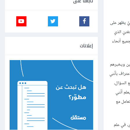
تابعنا على
ٌّ يظهر على
قنيّ الذي
جميع أنحاء
إعلانات
رين ويخبرهم
عتراف بأنّني
 السؤال،
لم أنّني
تعامل مع
ى، في علم