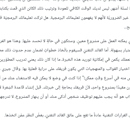
ة لستّة أشهر. ليس لديك الوقت الكافي للعودة وترتيب ذلك الكائن الذي قمت بكتابت
ر الضروريّة لأنّهم لا يفهمون تعليماتك البرمجية. هل تركت تعليماتك البرمجيّة في
...
 يمكنه العمل على مشروعٍ معينٍ. وستكون في حالةٍ لا تحسد عليها. وهذا هو الفرق
لاعتبار بسهولة. أما القائد التقنيّ فسيقوم باتّخاذ خطواتٍ لضمان عدم حدوث ذلك مطل
عملك يكمن في إمكانيّة توريد هذه الخبرة، ما إذا كان ذلك يعني تدريب المطوّرين 
ختيار القوالب والمنهجيات التي يكون فريقك على درايةٍ فعليّةٍ بها. وقال جيري 
خلّص منه في أسرع وقتٍ ممكن!" إذا كنت في وضع لا يمكن فيه الاستغناء عنك من
 مقيدًا بمشروعٍ واحدٍ، لأنّ فريقك بحاجةٍ إلى خبرتك. قبل إنشاء قاعدة الشِفرة ل
واب هو أنّه يجب عليهم توظيف شخصٍ أذكى منك أو أن ينهار المشروع، لا تدرجه
 القرارات التقنية عادةً ما تقع على عاتق القائد التقنيّ، بغضّ النظر عمّن اتخذها.