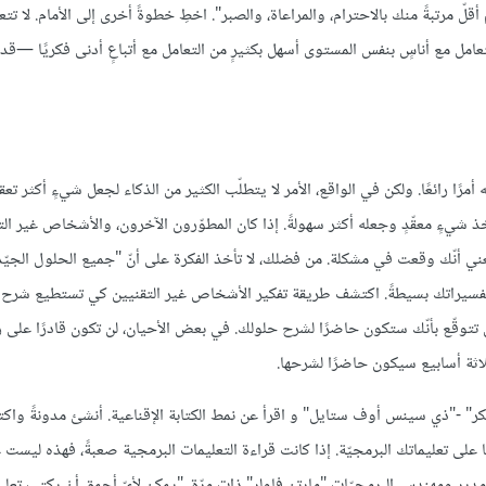
قلّ مرتبةً منك بالاحترام، والمراعاة، والصبر". اخطِ خطوةً أخرى إلى الأمام. لا تت
لتعامل مع أناسٍ بنفس المستوى أسهل بكثيرٍ من التعامل مع أتباعٍ أدنى فكريًا —قد
رًا رائعًا. ولكن في الواقع، الأمر لا يتطلّب الكثير من الذكاء لجعل شيءٍ أكثر تعقيد
ذ شيءٍ معقّدٍ وجعله أكثر سهولةً. إذا كان المطوّرون الآخرون، والأشخاص غير التق
أنّك وقعت في مشكلة. من فضلك، لا تأخذ الفكرة على أنّ "جميع الحلول الجيّد
تفسيراتك بسيطةً. اكتشف طريقة تفكير الأشخاص غير التقنيين كي تستطيع شرح ا
 تتوقّع بأنّك ستكون حاضرًا لشرح حلولك. في بعض الأحيان، لن تكون قادرًا على 
لاثة أسابيع سيكون حاضرًا لشرحها.
كر" -"ذي سينس أوف ستايل" و اقرأ عن نمط الكتابة الإقناعية. أنشئ مدونةً وا
ا على تعليماتك البرمجيّة. إذا كانت قراءة التعليمات البرمجية صعبةً، فهذه ليست 
ل مدير ومهندس البرمجيّات "مارتن فاولر" ذات مرّة، "يمكن لأيّ أحمق أنْ يكتب تعلي