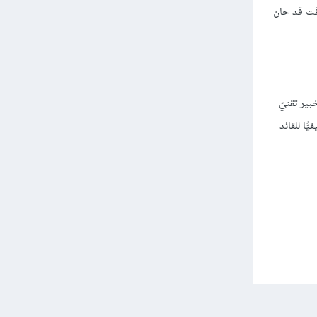
وقت قد حان
بير تقنيّ
ًا للقائد