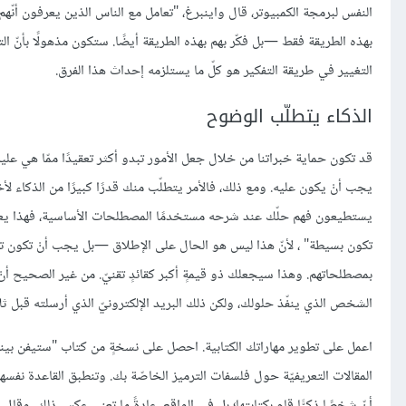
النفس لبرمجة الكمبيوتر، قال واينبرغ، "تعامل مع الناس الذين يعرفون أنّهم أ
بهذه الطريقة فقط —بل فكّر بهم بهذه الطريقة أيضًا. ستكون مذهولًا بأنّ ا
التغيير في طريقة التفكير هو كلّ ما يستلزمه إحداث هذا الفرق.
الذكاء يتطلّب الوضوح
قد تكون حماية خبراتنا من خلال جعل الأمور تبدو أكثر تعقيدًا ممّا هي عليه أم
يجب أنْ يكون عليه. ومع ذلك، فالأمر يتطلّب منك قدرًا كبيرًا من الذكاء لأخ
يستطيعون فهم حلّك عند شرحه مستخدمًا المصطلحات الأساسية، فهذا يعني 
تكون بسيطة" ، لأنّ هذا ليس هو الحال على الإطلاق —بل يجب أنْ تكون 
بمصطلحاتهم. وهذا سيجعلك ذو قيمةٍ أكبر كقائدٍ تقنيّ. من غير الصحيح أنْ
الشخص الذي ينفّذ حلولك، ولكن ذلك البريد الإلكترونيّ الذي أرسلته قبل ث
اعمل على تطوير مهاراتك الكتابية. احصل على نسخةٍ من كتاب "ستيفن بين
المقالات التعريفيّة حول فلسفات الترميز الخاصّة بك. وتنطبق القاعدة نفسه
أنّ شخصًا ذكيًّا قام بكتابتها؛ بل في الواقع، عادةً ما تعني عكس ذلك. وقا