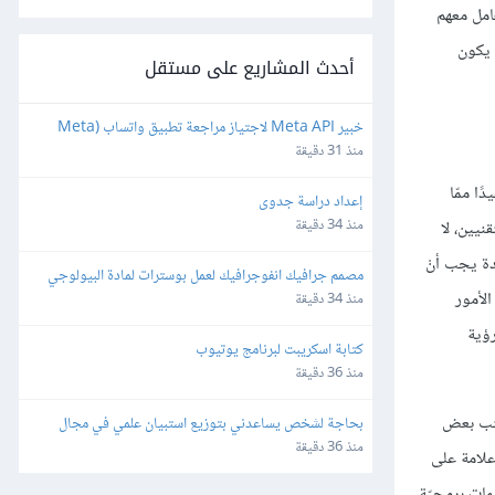
عامل معهم
 يكون
أحدث المشاريع على مستقل
خبير Meta API لاجتياز مراجعة تطبيق واتساب (Meta 
App Review) لمنصة SaaS
منذ 31 دقيقة
ًا ممّا
إعداد دراسة جدوى
منذ 34 دقيقة
نيين، لا
ة يجب أنْ
مصمم جرافيك انفوجرافيك لعمل بوسترات لمادة البيولوجي 
لأمور
باللغة الإنجليزية بطريقة كرياتيف
منذ 34 دقيقة
رؤية
كتابة اسكريبت لبرنامج يوتيوب
منذ 36 دقيقة
كتب بعض
بحاجة لشخص يساعدني بتوزيع استبيان علمي في مجال 
هندسة البرمجيات
منذ 36 دقيقة
علامة على
مات برمجيّة