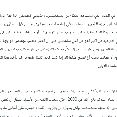
 في الأمور التي ستساعد المطوّرين المستقبليين. وظيفتي كمهندس الواجهة الأمامية
ت البرمجيّة للآخرين للمساعدة في إعادة استخدامها وفهمها من قبل المطوّرين ال
أمر متروكًا لك لتحقيق ذلك، سواء من خلال توجيهاتك أو من خلال تنفيذك لها. ف
 التوجيه من أكبر العوامل التي ساعدتني على أنْ أحتلّ منصب مهندس الواجهة الأم
ق على عاتقك. وينبغي عليك النظر إلى كلّ مشكلة تقنيّة تعرض عليك كفرصةٍ لتدريب 
 أو عملاء، يجب أنْ تصبح شغفًا لك إذا كنت قائدًا تقنيًّا طموحًا. قد يأخذ هذا الأ
اعدة الأولى.
 علينا أنْ نضع مفارشًا في مسبح. ولكن بمجرد أن تصبح هناك، يصبح من المستحيل تقريب
لقت أجريت عمليةً حسابيةً على ذلك بالفعل: فِراشٌ بحجمٍ كبيرٍ، حالما تغمره المياه، سوف يزن أكثر من 2000 رطل. وهناك الكثير من الأ
ى أيّة تقنيّةٍ مستخدمةٍ. ولكن بمجرّد أنْ يتمّ بناء قاعدة الشِفرة على أساسٍ ما،
كملها. يبدو أنّ قالب شايني الجديد فكرةٌ رائعةٌ جدًّا؟ ستتمنّى أنْ يستطيع الج