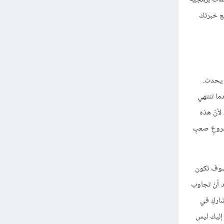
ع خبرتك
 يحدث.
ما تنتهي
لأنّ هذه
مشروعٍ صعبٍ
 سوف تكون
د أنْ تجاوب
اركٍ في
 إليك ليس