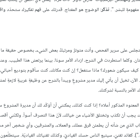
مفهومةٍ للبشر. ".
تذكّر
: الوضوح هو المفتاح. قدرتك على فهم تفكيرك ستحدّد واق
. ستجلس على سرير الفحص، وأنت متوترٌ ومرتبكٌ بعض الشيء، بخصوص حقيقة ما
ن. وكلما استطردت في الشرح، ازداد الأمر سوءًا. بينما يرتعش هذا الطبيب. وعند
ك!". كيف سيكون شعورك؟ ماذا ستفعل؟ إنْ كنت مكانك، كنت سأقوم بتوديع أحبائي، 
ذا. الآن، تخيل أن يأتي إليك مدير مشروعٍ ويبدأ بالشرح عن وظيفةٍ غريبةٍ لازمةٍ ل
ك الأمر بالنسبة لشركتك.
 المعتوه المذكور أعلاه؟ إذا كنت كذلك، يمكنني أنْ أؤكّد لك أن مديرة المشروع
أنّك يجب أنْ تكذب وتختلق الأشياء من خيالك، لأنّ هذا التصرف أسوأ. ولكنّني أقص
طاب الذي من شأنه أن يطمئن فرق عملك، والعملاء، والمشرفين، وأي شخصٍ آخر مش
."). كقائد تقنيّ، سيتبع الناس حسك القياديّ، وكذلك تقنياتك القياديّة. سيتطلّعون