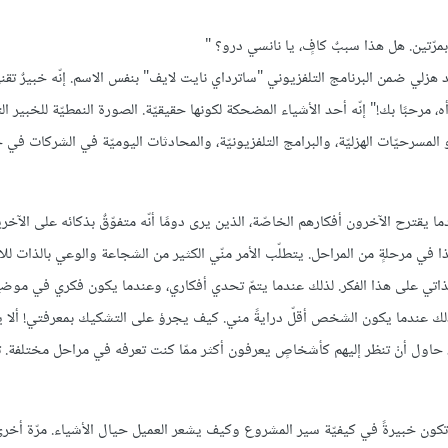
لي ضمن البرنامج التلفزيوني "ساترداي نايت لايف" بنفس الاسم. إنّه خبيرٌ تقني
مرحبًا بك!" إنّه أحد الأشياء المضحكة لكونها حقيقيّة. الصورة النمطيّة للخبير الت
 المسرحيّات الهزليّة، والبرامج التلفزيونيّة، والمحادثات اليوميّة في الشركات في 
ا يقترح الآخرون أفكارهم الخاصّة، الذين يرى دومًا أنّه متفوّقٌ بذكائه على الآخ
 في مرحلةٍ من المراحل. يتطلّب الأمر منّي الكثير من الشجاعة والوعي بالذات للا
تي على هذا الفكر. لذلك عندما يتمّ تحدي أفكاري، وعندما يكون فكري في موضع
ذلك عندما يكون الشخص أقلّ درايةً مني. كيف يجرؤ على التشكيك بمعرفتي! ألا يع
ك، حاول أنْ تنظر إليهم كأشخاصٍ يعرفون أكثر ممّا كنت تعرفه في مراحل مختلفة. 
 تكون خبيرةً في كيفيّة سير المشروع وكيف يشعر العميل حيال الأشياء. مرّة أخر