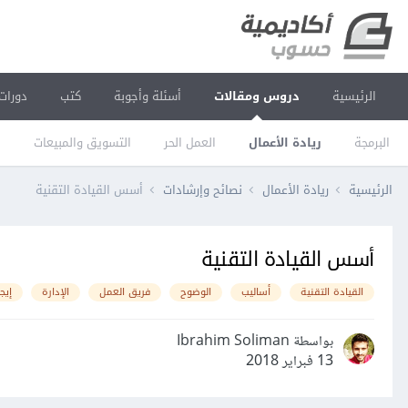
الرئيسية
دروس ومقالات
أسئلة وأجوبة
كتب
دورات
البرمجة
ريادة الأعمال
العمل الحر
التسويق والمبيعات
ا
الرئيسية
ريادة الأعمال
نصائح وإرشادات
أسس القيادة التقنية
أسس القيادة التقنية
القيادة التقنية
أساليب
الوضوح
فريق العمل
الإدارة
إيج
بواسطة Ibrahim Soliman
13 فبراير 2018