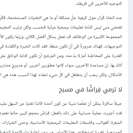
كتوجيهٍ للآخرين في فريقك.
عند اتخاذ قرار حول كيفيّة حلّ مشكلة أو ما هي التقنيّات المستخدمة، فكّر
تقتضي مني ليس كتابة تعليمات برمجيّة مرتّبة فحسب، ولكن ترتيب التعليما
المجموعة الكبيرة من الوظائف قد تعمل بشكل أفضل ككائن، وربّما يكون ال
التوجيهات، فهناك ضرورةٌ في أنْ تكون شغفًا. فقد كانت الخبرة والكفاءة في
القدرة على المخاطبة أمرٌ لا بدّ منه. ومن المرجّح أنْ تكون كتابة الوثائ
أتاك بها. إنّ مساعدة الآخرين، سواء كانوا مطوّرين آخرين، أو مديريّ مشاريع،
الأشكال، ولكن يجب أنْ يتغلغل في كلّ شيءٍ تنفذه. لهذا السبب، هذه هي الق
لا ترمي فِراشًا في مسبح
حيلةٌ سافرةٌ يمكن أنْ تعلّمنا شيئًا عن كون أحدنا قائدًا تقنيًّا. من السهل
الشِفرة: القوالب، وفلسفات التعليمات البرمجيّة الأساسيّة، وحتى الخيارات عل
المستحيل تقريبًا استخلاص هذا الأساس من دون إعادة بناء قاعدة الشِفرة بأ