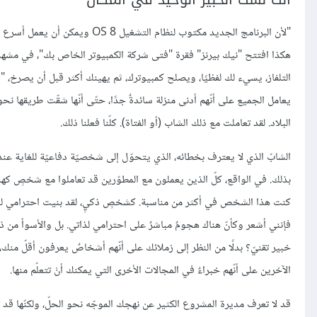
"لأن البرنامج الجديد مكتوب لنظام التشغيل OS 8 ويمكن أن يعمل أسرع بمرّتين. هل هذا سببٌ كافٍ، يا نانسي درو؟ "
هكذا افتتح "نيك بيرنز" فقرة "فتى شركة الكمبيوتر الخاص بك"، في مشهد هز
التلفاز، يسيء لك لفظيًا، ويصلح كمبيوترك، ثم يهينك أكثر قبل أن يصرخ، "أه، 
يعامل الجميع على أنّهم أدنى منزلة سائدةٌ جدًا، حتّى أنّها شقّت طريقها نحو
البلاد. لقد تعاملت مع ذلك الشاب (أو الفتاة). كلّنا فعلنا ذلك.
الشابّ الذي لا يعترف بخطائه، الذي يتحوّل إلى شخصيّة دفاعيّة للغاية عندم
بذلك. في الواقع، كلّ الذين يعملون مع المطوّرين قد تعاملوا مع شخصٍ كهذا
كنت هذا الشخص في أكثر من مناسبة. كشخصٍ ذكيٍ، لقد بنيت احترامي لذا
فإنني أشعر وكأنّ هناك هجومٌ مباشرٌ على احترامي لذاتي. بل والأسوأ من 
خبير تقنيّ؟ بدلًا من النظر إلى زملائك على أنّهم أشخاصٌ يعرفون أقلّ من
الآخرين على أنّهم خبراءٌ في المجالات الأخرى التي يمكنك أنْ تتعلّم منها.
قد لا تعرف مديرة المشروع الكثير عن نهجك الموجّه نحو الحلّ، ولكنّها قد