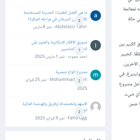
ه لمعالجة
ما هي أفضل التقنيات الحديثة المستخدمة
 حالةٍ
للكشف عن السرطان في مراحله المبكرة؟
3
Abdelaziz Tahir · نشر
8 مارس
تسويق الأفكار الابتكارية والعثور على
 الكبير بين
الشركاء المناسبين
1
قًا. كخبير
احمد حموده · نشر
1 مارس 2025
الآخرين،
مشروع الواح شمسية
واينبرغ، في
Mohammad Awali · نشر
25 فبراير
2
 أجل مشروع
2025
أيّ شيء،
ا ضمن
الاسهم وتخصصاته وفريق والهندسة المالية
الخ
2
Fahd Ggg · نشر
9 فبراير 2025