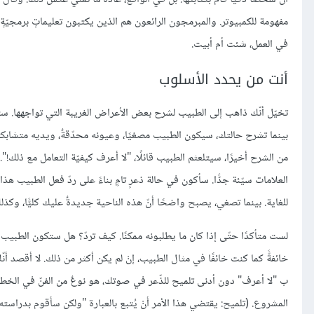
مفهومة للكمبيوتر. والمبرمجون الرائعون هم الذين يكتبون تعليماتٍ برمجيّةٍ 
في العمل، شئت أم أبيت.
أنت من يحدد الأسلوب
تخيّل أنّك ذاهب إلى الطبيب لشرح بعض الأعراض الغريبة التي تواجهها
بينما تشرح حالتك، سيكون الطبيب مصغيًا، وعيونه محدّقةٌ، ويديه متشابكتا
من الشرح أخيرًا، سيتلعثم الطبيب قائلًا، "لا أعرف كيفيّة التعامل مع ذل
العلامات سيّئة جدًّا. سأكون في حالة ذعرٍ تامٍ بناءً على ردّ فعل الطبيب ه
للغاية. بينما تصغي، يصبح واضحًا أنّ هذه الناحية جديدةٌ عليك كليًّا، وكذل
لست متأكدًا حتّى إذا كان ما يطلبونه ممكنًا. كيف تردّ؟ هل ستكون الطبيب
خائفةًّ كما كنت خائفًا في مثال الطبيب، إنْ لم يكن أكثر من ذلك. لا أقصد 
ب "لا أعرف" دون أدنى تلميح للذّعر في صوتك، هو نوعٌ من الفنّ في الخ
المشروع. (تلميح: يقتضي هذا الأمر أنْ يُتبع بالعبارة "ولكن سأقوم بدراسته