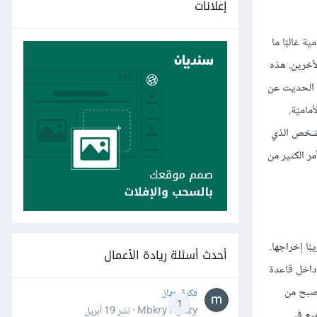
إعلانات
 غالبًا ما
آخرين. هذه
ي الحديث عن
اميّة.
الشخص الذي
مر الكثير من
ًا إخراجها.
أحدث أسئلة ريادة الأعمال
شياء يَسْهُل أنْ تعمل داخل قاعدة
 يصبح من
فكرة جهاز
1
Mbkry Hgazy · نشر
19 أبريل
ميع في