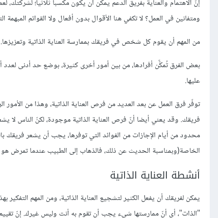
إنّ الاهتمام والعناية بفريق الدعم يمكن أن يكون مكسبا ثلاثيا؛ لشركتك، 
ومتفانين في العمل؟ لا تكفي هنا الأقوال بدون أفعال ولا القوائم المبهمة ال
من المهم أن يقوم كل شخص في فريقك بممارسة العناية الذاتية وتعزيزها.
بعض الفرق تُمكّّن أفرادها، من بين أمور أخرى كثيرة، بوضع حد أدنى لعدد أ
عليها.
توفّر فرق العمل عن بعد العديد من فرص العناية الذاتية، وهذا من الأمور الر
فريقك. وقد يعني أيضا أنّ فرص العناية الذاتية موجودة، لكنّ الناس لا يشع
محدود من أيام الإجازات من الفوائد التي توفرها، يجب أن يشعر فريقك ب
الخاصة(وبمناسبة الحديث عن ذلك، فالذهاب إلى الطبيب عندما تمرض هو جزء
أنشطة العناية الذاتية
يمكن لفريقك أن يفعل الكثير لتشجيع العناية الذاتية، ومن المهم التفكير بهذا
"الذات"، أي أنّ ممارستها شيء يجب أن تقوم به أنت وليس غيرك. إنّ تقييم ا