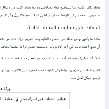
هناك دائما الكثير مما تستطيع فعله لعملائك، ودائما هناك الكثير من رسائل 
حاسوبي المحمول في الرابعة مساءا وأقضي الوقت مع عائلتي)، وأن تلتزم ب
الحفاظ على ممارسة العناية الذاتية
عادة ما يكون وضع خطة هو الخطوة التالية بعد التقييم. وإذا كنت من الأشخ
أن تضع احتياجاتك في آخر الأولويات، وستشعر بعدم الراحة عندما تخالف ذ
تذكّر أنّ عملاءك وفريقك أيضا سيستفيدون من العمل مع شخص سعيد كليا
أنشئ خطتك والتزم بها. واعلم أنّ كتابة الخطة تشجّع على الالتزام، ويمكن
لوضع هيكل لفعل ذلك.