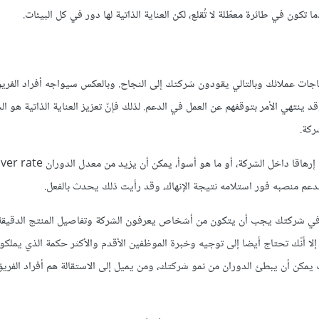
كون في طائرة معطّلة لا تُقلع، لكن العناية الذاتية لها دور في كل البيئات.
ياجات عملائك وبالتالي يقودون شركتك إلى النجاح. وبالعكس سيواجه أفراد الفريق
ينتهي الأمر بتوقفهم عن العمل في الدعم. لذلك فإنّ تعزيز العناية الذاتية هو ا
ركة.
من السهل أن يصبح الدعم الفني سببًا لانتقال الموظفين إلى المناصب الأقل إرهاقا داخل الشرك
م منصبه فور استلامه نتيجة الإنهاك، وقد رأيت ذلك يحدث بالفعل.
اء في شركتك يجب أن يتكون من أشخاص يعرفون الشركة وتفاصيل المنتج الدقيقة.
لا أنّك تحتاج أيضا إلى توجيه وخبرة الموظفين الأقدم والأكثر حكمة الذي يملكون
ب يمكن أن يبطئ الدوران من نمو شركتك، ومن يميل إلى الاستقالة هم أفراد الفريق