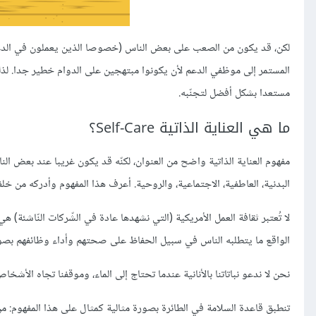
لكن، قد يكون من الصعب على بعض الناس (خصوصا الذين يعملون في الدعم الف
المستمر إلى موظفي الدعم لأن يكونوا مبتهجين على الدوام خطير جدا. لذلك 
مستعدا بشكل أفضل لتجنّبه.
ما هي العناية الذاتية Self-Care؟
مفهوم العناية الذاتية واضح من العنوان، لكنّه قد يكون غريبا عند بعض الن
البدنية، العاطفية، الاجتماعية، والروحية. أعرف هذا المفهوم وأدركه من 
لا تُعتبر ثقافة العمل الأمريكية (التي نشهدها عادة في الشّركات النّاشئة) هي ا
الواقع ما يتطلبه الناس في سبيل الحفاظ على صحتهم وأداء وظائفهم بصو
نحن لا ندعو نباتاتنا بالأنانية عندما تحتاج إلى الماء، وموقفنا تجاه الأ
تنطبق قاعدة السلامة في الطائرة بصورة مثالية كمثال على هذا المفهوم: