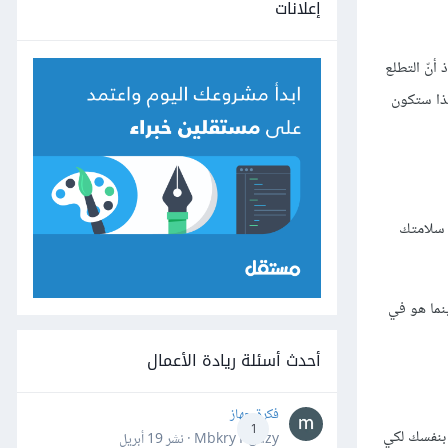
إعلانات
أنّ التطلع
هذا ستكون
ى سلامتك
بينما هو في
أحدث أسئلة ريادة الأعمال
فكرة جهاز
1
 بنفسك لكي
Mbkry Hgazy · نشر
19 أبريل