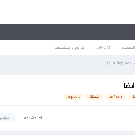
لتصميم
DevOps
البرامج والتطبيقات
 دعم وعناية أيضا
يضا
ية
self care
أنشطة
support
متابعو
مشاركة