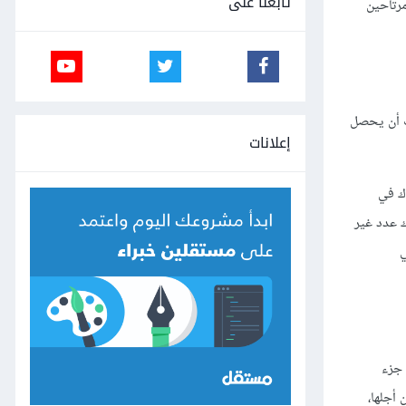
تابعنا على
مرتاحين
ظف أن يحصل
إعلانات
اك في
ك عدد غير
ي
 جزء
 أجلها،