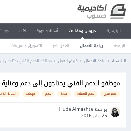
الرئيسية
دروس ومقالات
أسئلة وأجوبة
كتب
دورات
البرمجة
ريادة الأعمال
العمل الحر
التسويق والمبيعات
ا
الرئيسية
ريادة الأعمال
فريق العمل
موظفو الدعم الفني يحتاجون إلى
موظفو الدعم الفني يحتاجون إلى دعم وعناية أ
دعم فني
دعم العملاء
عناية
دعم
موظف
العناية الذات
بواسطة Huda Almashta
25 يناير 2016