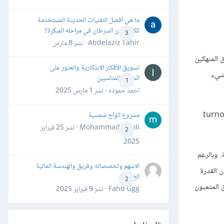
ما هي أفضل التقنيات الحديثة المستخدمة
للكشف عن السرطان في مراحله المبكرة؟
3
Abdelaziz Tahir · نشر
8 مارس
 المنهكين
تسويق الأفكار الابتكارية والعثور على
لشيء
الشركاء المناسبين
1
احمد حموده · نشر
1 مارس 2025
ة، أو ما هو أسوأ، يمكن أن يزيد من معدل الدوران turnover rate
مشروع الواح شمسية
Mohammad Awali · نشر
25 فبراير
2
2025
 وبالرغم
الاسهم وتخصصاته وفريق والهندسة المالية
 القدرة
الخ
2
 المتعبون
Fahd Ggg · نشر
9 فبراير 2025