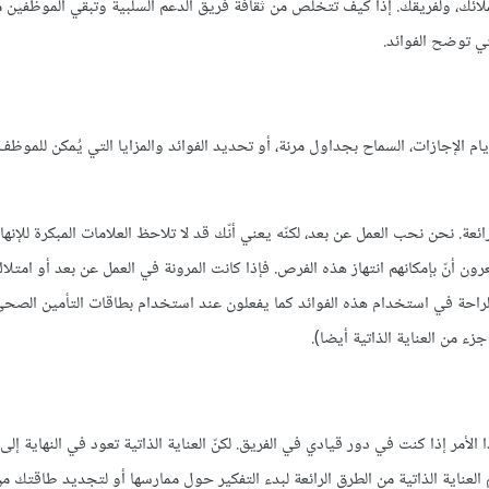
لعملائك، ولفريقك. إذا كيف تتخلص من ثقافة فريق الدعم السلبية وتبقي الموظفين 
تي توضح الفوائد.
يام الإجازات، السماح بجداول مرنة، أو تحديد الفوائد والمزايا التي يُمكن للمو
ائعة. نحن نحب العمل عن بعد، لكنّه يعني أنّك قد لا تلاحظ العلامات المبكرة للإنه
رون أنّ بإمكانهم انتهاز هذه الفرص. فإذا كانت المرونة في العمل عن بعد أو امتلا
الراحة في استخدام هذه الفوائد كما يفعلون عند استخدام بطاقات التأمين الصح
 من العناية الذاتية أيضا).
 الأمر إذا كنت في دور قيادي في الفريق. لكنّ العناية الذاتية تعود في النهاية إلى
لعناية الذاتية من الطرق الرائعة لبدء التفكير حول ممارسها أو لتجديد طاقتك من