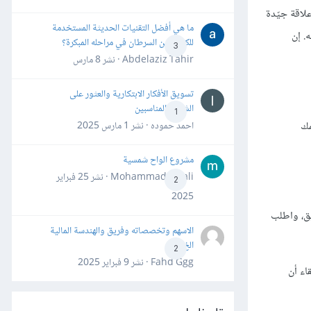
لاقة جيّدة
ما هي أفضل التقنيات الحديثة المستخدمة
. إن
للكشف عن السرطان في مراحله المبكرة؟
3
Abdelaziz Tahir · نشر
8 مارس
تسويق الأفكار الابتكارية والعثور على
الشركاء المناسبين
1
مك
احمد حموده · نشر
1 مارس 2025
مشروع الواح شمسية
Mohammad Awali · نشر
25 فبراير
2
2025
يق، واطلب
الاسهم وتخصصاته وفريق والهندسة المالية
الخ
2
Fahd Ggg · نشر
9 فبراير 2025
اء أن