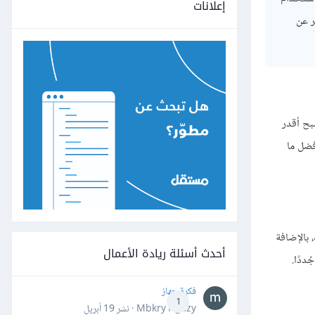
إعلانات
ر عن
بح أقدر
فضل ما
بالإضافة
أحدث أسئلة ريادة الأعمال
ددًا.
فكرة جهاز
1
Mbkry Hgazy · نشر
19 أبريل