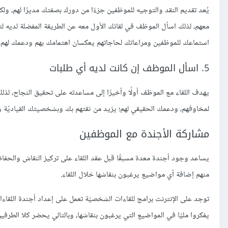
يُعد تقديم النقد والتوجيه للموظفين جزءًا من دورك بصفتك مديرًا لهم، و
معهم، لذلك اسأل الموظف في لقائك الأول معه عن الطريقة المفضلة لديه ل
استماعك للموظفين ومراعاتك لحاجاتهم يعكسان اهتمامك بهم ودعمك لهم.
5. اسأل الموظف إن كانت لديه أي طلبات
يهدف اللقاء مع الموظف أولًا وأخيرًا إلى مساعدته على تحقيق النجاح، لذ
لمخاوفهم، ودعمك الحقيقي لهم؛ يزيد من ثقتهم بك وبشخصيتك القياديّة وي
مشاركة الأجندة مع الموظفين
يساعد وجود أجندة معدة مسبقًا قبل عقد اللقاء على تركيز النقاش والح
منهم إضافة أي مواضيع يرغبون بنقاشها خلال اللقاء.
توجد على الإنترنت برامج للقاءات الشخصيّة تعمل على إعداد أجندة اللقاءا
يفكروا مليًا في المواضيع التي يرغبون بنقاشها، وبالتالي يحضر كلا الطرفي