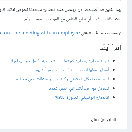
بهذا تكون قد أصبحت الآن وبفضل هذه النصائح مستعدًا لخوض لقائك الأول
ملاحظاتك بدقة، وأن تتابع النقاش مع الموظف بصفة دوريّة.
ترجمة -وبتصرّف- للمقال
one-on-one meeting with an employee
اقرأ أيضًا
دليلك خطوة بخطوة لاجتماعات شخصية أفضل مع موظفيك
أشياء يفعلها المديرون للتّواصل مع موظّفيهم
التعريف بالذكاء العلائقي وكيفية بناء علاقات عمل ممتازة
التعامل مع أصدقائك في العمل كمدير
الاندماج الوظيفي: الصورة الكاملة
التبليغ عن مقال