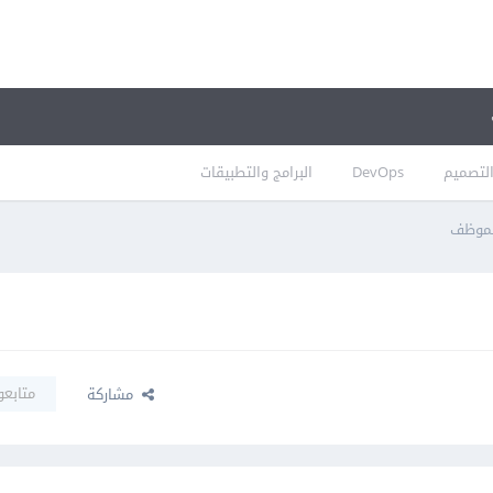
لتصميم
DevOps
البرامج والتطبيقات
لموظف
متابعو
مشاركة