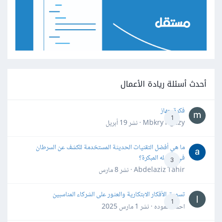
أحدث أسئلة ريادة الأعمال
فكرة جهاز
1
Mbkry Hgazy · نشر
19 أبريل
ما هي أفضل التقنيات الحديثة المستخدمة للكشف عن السرطان
في مراحله المبكرة؟
3
Abdelaziz Tahir · نشر
8 مارس
تسويق الأفكار الابتكارية والعثور على الشركاء المناسبين
1
احمد حموده · نشر
1 مارس 2025