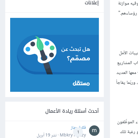
إعلانات
وفيه موازنة
 رؤساءهم."
يبات الأمل
اب المشاريع
معها العديد
وربّما يفاجأ
أحدث أسئلة ريادة الأعمال
هؤلاء الموظّفون
فكرة جهاز
و رغبة تلك
1
Mbkry Hgazy · نشر
19 أبريل