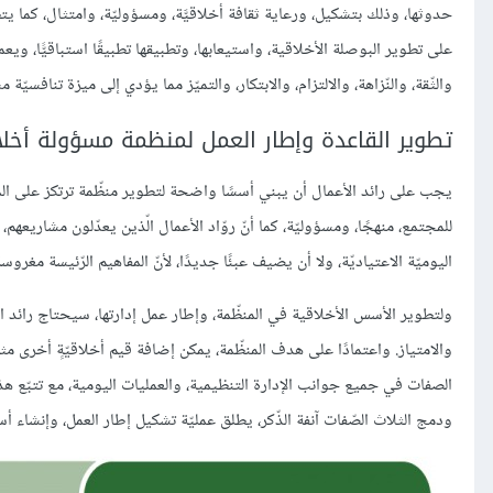
حدوثها، وذلك بتشكيل، ورعاية ثقافة أخلاقيَّة، ومسؤوليّة، وامتثال، كما 
على تطوير البوصلة الأخلاقية، واستيعابها، وتطبيقها تطبيقًا استباقيًّا، وي
والثّقة، والنّزاهة، والالتزام، والابتكار، والتميّز مما يؤدي إلى ميزة تنافسيّة 
تطوير القاعدة وإطار العمل لمنظمة مسؤولة أخلاقي
يجب على رائد الأعمال أن يبني أسسًا واضحة لتطوير منظّمة ترتكز على المسؤولي
للمجتمع، منهجًا، ومسؤوليّة، كما أنّ روّاد الأعمال الّذين يعدّلون مشاريعهم،
اليوميّة الاعتياديّة، ولا أن يضيف عبئًا جديدًا، لأنّ المفاهيم الرّئيسة مغرو
ولتطوير الأسس الأخلاقية في المنظّمة، وإطار عمل إدارتها، سيحتاج رائد ا
والامتياز. واعتمادًا على هدف المنظّمة، يمكن إضافة قيم أخلاقيّةٍ أخرى م
الصفات في جميع جوانب الإدارة التنظيمية، والعمليات اليومية، مع تتبّع ه
ودمج الثلاث الصّفات آنفة الذّكر، يطلق عمليّة تشكيل إطار العمل، وإنشاء أ