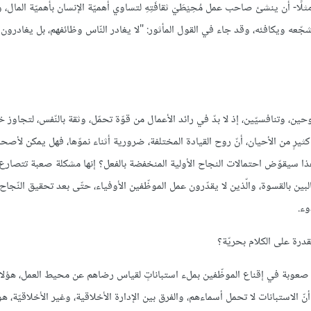
ًا- أن ينشئ صاحب عمل مُحِيْطَيْ ثقافَتِهِ لتساوي أهميّة الإنسان بأهميّة المال، 
ّعه ويكافئه، وقد جاء في القول المأثور: "لا يغادر النّاس وظائفهم، بل يغادرون
ن، وتنافسيّين، إذ لا بدّ في رائد الأعمال من قوّة تحمّل، وثقة بالنّفس، لتجاوز خ
ثيرٍ من الأحيان، أنّ روح القيادة المختلفة، ضرورية أثناء نموّها، فهل يمكن لأصح
ن هذا سيقوّض احتمالات النجاح الأولية المنخفضة بالفعل؟ إنها مشكلة صعبة تتصارع 
 بالقسوة، والّذين لا يقدّرون عمل الموظّفين الأوفياء، حتّى بعد تحقيق النّجاح، 
وء.
درة على الكلام بحريّة؟
SHR، تجد أقسام الموارد البشريّة صعوبة في إقناع الموظّفين بملء استباناتٍ لقياس رضاهم عن محيط العمل، 
ّ الاستبانات لا تحمل أسماءهم، والفرق بين الإدارة الأخلاقية، وغير الأخلاقيّة، ه