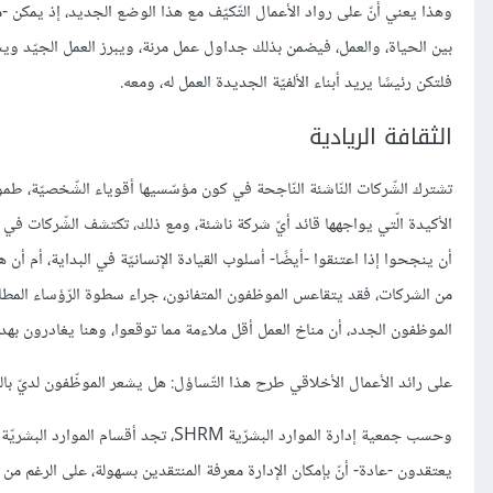
وهذا يعني أنّ على رواد الأعمال التّكيّف مع هذا الوضع الجديد، إذ يمكن -مثل
بين الحياة، والعمل، فيضمن بذلك جداول عمل مرنة، ويبرز العمل الجيّد ويشج
فلتكن رئيسًا يريد أبناء الألفيّة الجديدة العمل له، ومعه.
الثقافة الريادية
تشترك الشّركات النّاشئة النّاجحة في كون مؤسّسيها أقوياء الشّخصيّة، طموحي
الأكيدة الّتي يواجهها قائد أيّ شركة ناشئة، ومع ذلك، تكتشف الشّركات في ك
أن ينجحوا إذا اعتنقوا -أيضًا- أسلوب القيادة الإنسانيّة في البداية، أم أ
من الشركات، فقد يتقاعس الموظفون المتفانون، جراء سطوة الرّؤساء المطالبين
الموظفون الجدد، أن مناخ العمل أقل ملاءمة مما توقعوا، وهنا يغادرون بهد
على رائد الأعمال الأخلاقي طرح هذا التّساؤل: هل يشعر الموظّفون لديّ بالق
وحسب جمعية إدارة الموارد البشرّية M
يعتقدون -عادة- أنّ بإمكان الإدارة معرفة المنتقدين بسهولة، على الرغم من أن