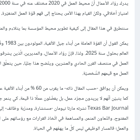
امتياز أخلاقي، ولكنّ القيام بهذا الأمر، يحتاج إلى فهم قوّة العمل المتغيّر
سنتطرق في هذا المقال إلى كيفية تطوير محيط المؤسسة بما يتلاءم والمت
العالم بحلول سنة 2025. ولذا، فإنّ روّاد الأعمال، والمديري
العمل في منتصف القرن الحادي والعشرين، ويتّضح هذا جليًّا، حين يتعلّق ال
العمل مع قيمهم الشّخصيّة.
كما يتبيّن أنّهم لا يريدون مجرّد عمل، بل يفضّلون عملًا ذا قيمة، كي يثمر 
Texas Bar Journal نشرته مارتا نيومان -مستشارة، ومدرّبة
المفتوح، والتّعاون المثمر، والمساهمة في اتّخاذ القرارات مع رؤسائهم على ال
والعمل؛ فالمسار الوظيفي ليس كلّ ما يهمّهم في الحياة.