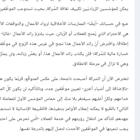
يمكن للمؤسّسين الرّياديّين تكييف ثقافة الشّركة، بحيث تستوعب الموظّفين
ضع في حسبانك -أيضًا- الممارسات الأخلاقية لرواد الأعمال، والتوقعات ال
هي الاحترام الذي يُمنح للعملاء، أو الزّبائن، حيث يلتزمُ رائد الأعمال -غ
إطلاقا، وافترض أنّ رائد الأعمال هذا نجح في غرس هذه الرّوح في موظّفيه 
خسارة ماليّة للشّركة؛ فلن يكذب رائد الأعمال هذا، أو يغشّ زبائنه، ولن يمثّل 
وهي لا تزال في مرحلة الانطلاق.
لنفترض الآن أن الشركة أصبحت ناجحة، على عكس المتوقّع، فربّما يكون هذا ال
-بالإضافة إلى أشياء أخرى- تعيين موظّفين جدد، وبالتّأكيد لن يكون كلّ المعيّن
خداعهم، ولكنّ أغلبهم سيفتقر بلا شكّ إلى حماس المؤسّس الأول للمعاملة المح
التّالي؟ بالطّبع لا يمكنه إعطاء الأوامر بتنفيذها، فالطّبيعة الإنسانيّة لا تس
جهدهم، للتأكد من انتقال رؤيتهم في خدمة العملاء -الّتي تحرص على احتر
يجب تنميتها في الموظّفين الأحدث؛ لتصل إليهم بالدرجة نفسها.