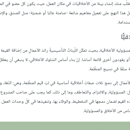
يتطلّب منك إنشاء بيئة من الأخلاقيّات في مكان العمل، حيث يكون كل عضو في المن
عمل هذا النهج على تفعيل مفاهيم شائعة -صامتة غالبًا أو ضمنيّة- مثل الصدق، والإ
مستدامة.
ًّا
ة الأخلاقية، بحيث تمكّن اللّبِناتُ التّأسيسيةُ رائدَ الأعمالِ من إضافة القيمة ا
 أو يقودون أخرى قائمة أساسًا. إنّ بناء أساس السّلوك الأخلاقي، لا ينبغي أن يعطّل 
سة سلفًا في نسيج المنظّمة.
لأعمال إلى دمج ثلاث صفات أخلاقية أساسية في لبّ قيم المنظّمة، وهي: الثّقة، و
ثل: المسؤوليّة، والالتزام، والتّعاطف، وما إلى ذلك، كما يجب على صاحب المشروع
ذه القيم لضمان دمجها في التخطيط، والوفاء بها، وتنفيذها في كلّ وحدات العمل. 
ساس من الأخلاق والمسؤوليّة.