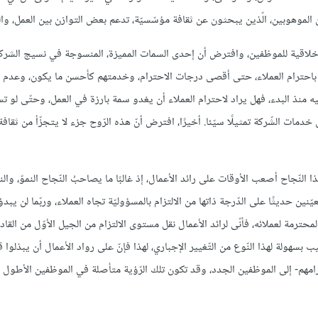
 الموهوبين، الّذين يبحثون عن ثقافة مؤسّسيّة، تدعم بعض التوازن بين العمل، وا
أخلاقية للموظفين، وافترض أن إحدى السمات المميزة، المنسوجة في نسيج الشركة 
البًا- باحترام العملاء، حتى أقصى درجات الاحترام، وخدمتهم كأحسن ما يكون، وعدم 
منذ البدء، فهل يراد لاحترام العملاء أن يغدو سمة بارزة في العمل، وحتّى لو ت
خدمات الشّركة تمثيلًا سيّئا. أخيرًا، افترض أنّ هذه الرّوح جزء لا يتجزّأ من ثقافة 
نّجاح أصعب الأوقات على رائد الأعمال، إذ غالبًا ما يصاحبُ النّجاح النموّ، والن
ين حديثًا على الدّرجة ذاتها من الالتزام بالمسؤوليّة تجاه العملاء، وربّما لن يبدؤو
ترمة لعملائه، فأنّى لرائد الأعمال نقل مستوى الالتزام من الجيل الأوّل من القادة
تجيب بسهولة لهذا النّوع من التّغيير الإجباري، لهذا فإنّ على رواد الأعمال أن يبذلوا
امهم- إلى الموظفين الجدد، وقد تكون تلك الرّؤية متأصلة في الموظفين الأطول 