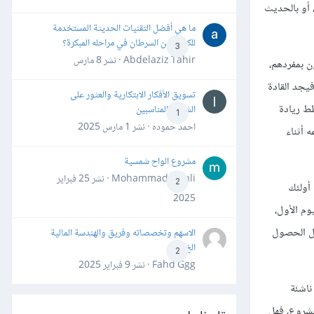
، أو بالحديث
ما هي أفضل التقنيات الحديثة المستخدمة
للكشف عن السرطان في مراحله المبكرة؟
3
Abdelaziz Tahir · نشر
8 مارس
ن بمفردهم،
فيجد القادة
تسويق الأفكار الابتكارية والعثور على
طط ريادة
الشركاء المناسبين
1
احمد حموده · نشر
1 مارس 2025
 أثناء
مشروع الواح شمسية
Mohammad Awali · نشر
25 فبراير
2
 أولئك
2025
وم الأول،
بل الحصول
الاسهم وتخصصاته وفريق والهندسة المالية
الخ
2
Fahd Ggg · نشر
9 فبراير 2025
ناشئة
 مشروع، فهل