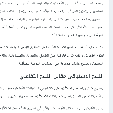
وستحتاج -كونك قائدا- إلى التّخطيط، والمتابعة، للتأكّد من أنّ منظّمتك تتب
(المسؤولية المجتمعية للشركات)، والرّأسمالية الواعية، والقيادة الخادمة، إلى
دمج المبدأ الأخلاقي في حياة العمل اليومية للموظفين، وتسمّى
استراتجيّ
الموظّفين، وبرامج التّقدير، والمكافآت.
هذا ويمكن أن تفيد مناهج الإدارة الشّائعة في تحقيق الرّبح، لكنّها قد لا تن
تطوّر الصّفات، والقدرات الأخلاقية مثل الصّدق، والعدالة، والمسؤولية، والر
المنظمة، وتصبح عادات مدمجة في العمليات اليوميّة للمنظّمة.
النهج الاستباقي مقابل النهج التفاعلي
ينطوي خلق بيئة عمل أخلاقيّةٍ على كلا نوعي المكوّنات: التّفاعلية منها، والا
والتّصرفات غير المسؤولة، والانحرافات الأخلاقيّة عند حدوثها، غير أنّ النّهج ا
وعلى النّقيض من ذلك، فإنّ النّهج الاستباقي في تطوير ثقافة عمل أخلاقيّة، 