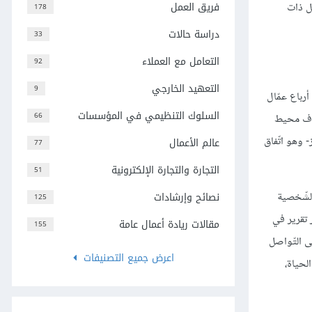
فريق العمل
يط عمل ذات
178
دراسة حالات
33
التعامل مع العملاء
92
التعهيد الخارجي
9
لون ثلاثة أرباع عمّال
السلوك التنظيمي في المؤسسات
66
اختلاف محيط
 وهو اتّفاق
عالم الأعمال
77
التجارة والتجارة الإلكترونية
51
ة توافق قيمهم الشّخصية
نصائح وإرشادات
125
 تقرير في
مقالات ريادة أعمال عامة
155
عى التّواصل
اعرض جميع التصنيفات
لحياة،