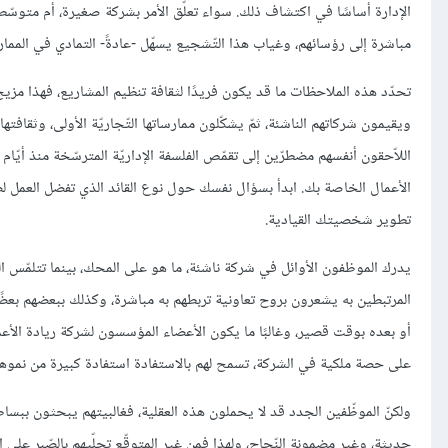
الإدارة أساسًا في اكتشاف ذلك. سواء تعلّق الأمر بشركة صغيرة، أم متوسّطة، 
مباشرة إلى رؤسائهم، وغياب هذا التّشجيع يسهّل -عادةً- التمادي في الممارسات غير
تحدّد هذه الملاحظات ما قد يكون فريدًا لثقافة تنظيم المشاريع، فهذا مزيج
ويقيمون شركاتهم الناشئة، ثمّ يشكّلون ممارساتها التّجاريّة الأولى، وثقا
اللاّحقون أنفسهم مضطرّين إلى تقمّص الفلسفة الإداريّة المترسّخة منذ أي
الأعمال الخاصة بك. ابدأ بسؤال نفسك حول نوع القائد الذي تفضل العمل لصال
تطوير شخصيتك القيادية.
يدرك الموظفون الأوائل في شركة ناشئة، ما هو على المحك، بينما تتلمّس ال
المرتبطين به يشعرون بروح تعاونية تربطهم به مباشرة، وكذلك ببعضهم بعضًا، 
أو بعده بوقت قصير، وغالبًا ما يكون الأعضاء المؤسسون لشركة ريادة الأع
على حصة ملكية في الشركة، تسمح لهم بالاستفادة استفادة كبيرة من نموها، 
ولكنّ الموظّفين الجدد قد لا يحملون هذه العقلية، فغالبيتهم يبحثون ببس
حديثة، وغير مضمونة النّجاح، ولهذا فمن غير المتوقّع تحلّيهم بالصّبر على ال