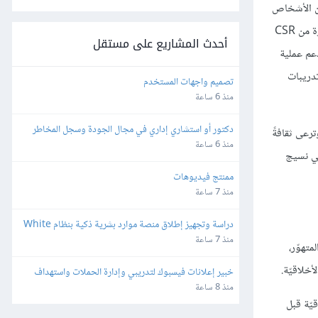
يين الأشخاص
المناسبين، وتعزيز العواقب، وتحديد التوقّعات، بل يتجاوزه إلى الكلمة الطيّبة، والتّشجيع لبناء الثّقة، والعمل بنزاهة تامّة، كما تتجاوز العمل بالمفاهيم المشهورة من CSR
أحدث المشاريع على مستقل
دعم عملية
تدريبات
تصميم واجهات المستخدم
منذ 6 ساعة
دكتور أو استشاري إداري في مجال الجودة وسجل المخاطر 
ترعى ثقافةً
والاستراتيجية والمجالات القانونية
منذ 6 ساعة
في نسيج
ممنتج فيديوهات
منذ 7 ساعة
دراسة وتجهيز إطلاق منصة موارد بشرية ذكية بنظام White 
Label وإعادة البيع
منذ 7 ساعة
متهوّر،
أخلاقيّة.
خبير إعلانات فيسبوك لتدريبي وإدارة الحملات واستهداف 
الجمهور بدقة
منذ 8 ساعة
يّة قبل