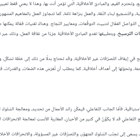
ع، وتحترم القيم، والمبادئ الأخلاقيّة، الّتي تؤمن أنت بها، وهذا لا يعني فقط تع
 التّواصل الفعّال لتثبيت التوقّعات، ومعايير النّجاح. وهناك تقنيات فعّالة يمكنها 
ات التّرسيخ
، وبتطبيقها تغدو المبادئ الأخلاقيّة جزءًا من ثقافة العمل، وذلك عبر 
جح في إيقاف التّصرّفات غير الأخلاقيّة، وقد تحتاج بدلًا من ذلك إلى خطّة تشكّل، و
ّحمة، وتحوّلها إلى أهداف أخلاقية، كما يتطلب أن تُغرَسَ هذه الصّفات، والقدرات، 
ستباقية، فأمّا الجانب التّفاعلي، فيمكّن رائد الأعمال من تحديد، ومعالجة السّلوك ال
لتّفاعلي قد لا يكَوِّنُ في كثير من الأحيان، المقاربةَ الأنسبَ لمعالجة الانحرافات ال
يسعى إلى تجنّب السّلوك المتهوّر، والتّصرّفات غير المسؤولة، والانحرافات الأخلاق