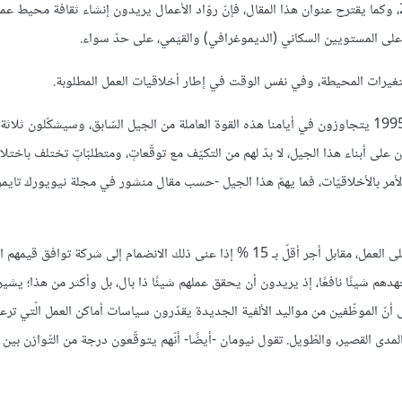
يدرك روّاد الأعمال أنّ محيط العمل في 2020 مختلف عنه في سنة 2000، وكما يقترح عنوان هذا المقال، فإنّ روّاد الأعمال يريدون إنشاء ثقافة مح
ة، على المستويين السكاني (الديموغرافي) والقيَمي، على حدّ سواء.
غيرات المحيطة، وفي نفس الوقت في إطار أخلاقيات العمل المطلوبة.
يمكن القول أن القوّة العاملة من أبناء جيل الألفية، المولودون بين 1983 و1995 يتجاوزون في أيامنا هذه القوة العاملة من الجيل السّابق، وسيشكّ
ن، الّذين يشرفون على أبناء هذا الجيل، لا بدّ لهم من التكيّف مع توقّعاتٍ، ومتطلبّاتٍ تختلف ب
أمر بالأخلاقيّات، فما يهمّ هذا الجيل -حسب مقال منشور في مجلة نيويورك تايمز-
ويمكن أن يوافق -حسب المقال ذاته- ما يقرب من 60 % من أبناء الألفية على العمل، مقابل أجر أقلّ بـ 15 % إذا عنى ذلك الانضمام إلى شرك
جهدهم شيئًا نافعًا، إذ يريدون أن يحقق عملهم شيئًا ذا بال، بل وأكثر من هذا؛ يشير
 وظائف- إلى أنّ الموظّفين من مواليد الألفية الجديدة يقدّرون سياسات أماكن العمل الّتي تر
مدى القصير، والطّويل. تقول نيومان -أيضًا- أنّهم يتوقّعون درجة من التّوازن بين ا