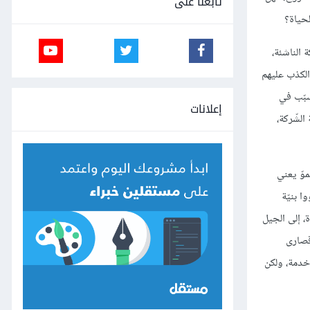
تابعنا على
لحياة؟
الناشئة،
الكذب عليهم
سبّب في
إعلانات
الشّركة،
موّ يعني
ا بنيّة
، إلى الجيل
 قصارى
خدمة، ولكن