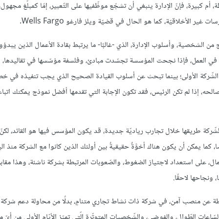
أم كبيرة، فإنّ الإدارة ينبغي أن تشجّع موظّفيها على التّعبير، إمّا كمبلّغ مجهول
 الأخلاقيّة، كما هو الحال في قضيّة ويلز فارغو Wells Fargo.
 من الشخصية، وأسلوب الإدارة، الذي -غالبًا- ما يرتبط بقادة الأعمال الذين يبدؤو
فتها في العمل، فإذا نجحت المؤسسة تجسّدت مبادئ، وفلسفة مؤسّسها في تقاليدها، 
ّام الشّركة الأولى؛ بينما تبحث عن أسلوب القيادة الصحيح الذي يجب تنفيذه في خ
حه، إذا لم تكن الرئيس، فقد تكون الإجابة التي تقدمها أفضل نموذج يمكنك اتباعه
شّركة طريقها خلال تجارب رياديّة جديدة، قد يكون المؤسس فيها هو القائد، لكنّ
كما يمكن أن يكون هناك أخوَّةٌ حقيقيةٌ بين أولئك الذين كانوا مع الشركة منذ الي
مال، على استعداد لاجتياز الضغوط، والصّعوبات المرتبطة بشركة ناشئة، وهذا مقا
ونجاحها لاحقًا.
اطة عن منصب آمن، في شركة ذات نشاط تجاري متنامٍ، بدلًا من محاولة دعم شركة 
سّاعات الطّوال، والفوضى، والشّخصيات المتوتّرة الّتي تميّز الأيّام الأولى من أيّ