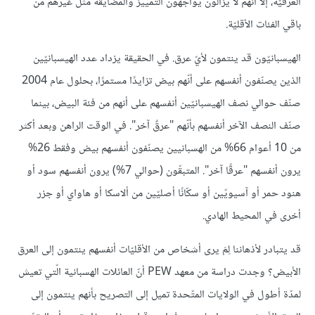
العرقيّة، إلا أنهم لا يزالون يواجهون التمييز والمضايقة مثل غيرهم من
باقي الفئات الأقليّة.
الهيسبانيّون قد ينتمون لأيّ عرق. في الحقيقة يزداد عدد الهيسبانيّين
الذين يصنّفون أنفسهم على أنّهم بيض تزايدًا مستمرًا، بحلول عام 2004
صنّف حوالي نصف الهيسبانيّين أنفسهم على أنهم من فئة البيض، بينما
صنّف النصف الآخر أنفسهم بأنّهم "عرقٌ آخر". في الوقت الراهن وبعد أكثر
من 10 أعوام 66% من الهسبانيين يصنّفون أنفسهم بيض وفقط 26%
يرون أنفسهم "عرقًا آخر". المتبقّون (حوالي 7%) يرون أنفسهم سود أو
هنود حمر أو آسيويّين أو سكّانًا أصليّين من ألاسكا أو هاواي أو جزر
أخرى في المحيط الهادي.
قد يتبادر لأذهاننا لِمَ يرى أشخاص من الأقليّات أنفسهم ينتمون إلى العرق
الأبيض؟ وجدت دراسة من معهد PEW أنّ العائلات الهسبانية الّتي تعيش
لمدّة أطول في الولايات المتّحدة تميل إلى التصريح بأنهم ينتمون إلى