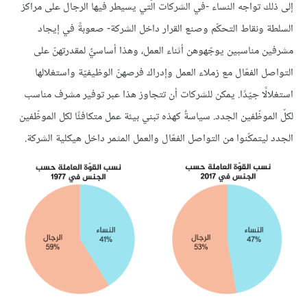
إلى ذلك تواجه النساء -في الشركات الّتي يسيطر فيها الرجال على مراكز
السلطة ونقاط التحكّم وصنع القرار داخل الشركة- صعوبةً في إيجاد
مشرفين مناسبين يوجّهوهن أثناء العمل، وهذا أساسيٌّ لمقدرتهنّ على
التواصل الفعّال مع زملاء العمل وإدراك فرصهنّ الوظيفيّة واستغلالها
استغلالًا جيّدًا. يمكن للشركات أن تتجاوز هذا عبر توفير مشرف مناسب
لكلّ الموظّفين الجدد. سياسةٌ كهذه تبني بيئة عمل متكافئًا لكل الموظّفين
الجدد ليتمكّنوا من التواصل الفعّال والعمل المثمر داخل هيكلية الشركة.