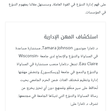
على فهم إدارة التنوّع في القوة العاملة، وسنستهل مقالنا بمفهوم التنوّع
في المؤسسات.
استكشاف المهن الإدارية
د. تامارا جونسون Tamara Johnson، مستشارة مساعدة
في المساواة والتنوّع والإدماج لدى جامعة Wisconsin-
Eau Claire. تشغل د.تامارا منصب مستشارة في المساواة
والتنوّع والدمج في جامعة (ويسكنسون)، وتتضمّن مهمّتها
إدارة وتنظيم مُختلف الفئات ضمن الحرم الجامعي بحيث
تُحافظ على سيرٍ منظّمٍ ومُمنهجٍ دون أي تحيّز يخرج عن
رسالة المساواة والتنوّع التي تتبنّاها الجامعة في مجتمعها.
تشرف د. تامارا على: