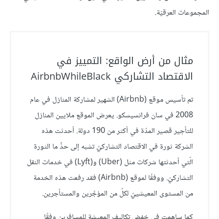
المجموعات العرقيّة.
مثال من أرض الواقع: التمييز في
الاقتصاد التشاركي AirbnbWhileBlack
تم تأسيس موقع (Airbnb) الشهير لمشاركة المنازل في عام
2008 في سان فرانسيسكو. يعرض الموقع ملايين المنازل
للتأجير قصير المدّة في أكثر من 190 دولة. أحدثت هذه
الشركة ثورة في الاقتصاد التشاركيّ تشبه إلى حدٍّ ما الثورة
الّتي أحدثتها شركات مثل (Uber) و(Lyft) في خدمات النقل
التشاركيّ. ووفقًا لموقع (Airbnb) فقد رفعت هذه الخدمة
من المستوى المعيشييّ لكلّ من المؤجِّرين والمستأجرين.
كما ساهمت في خفض تكاليف المعيشة للمسافرين وفقًا