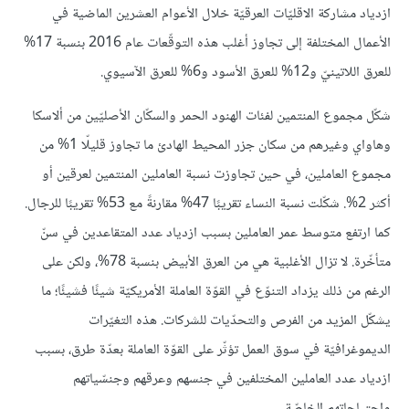
ازدياد مشاركة الاقليّات العرقيّة خلال الأعوام العشرين الماضية في
الأعمال المختلفة إلى تجاوز أغلب هذه التوقّعات عام 2016 بنسبة 17%
للعرق اللاتينيّ و12% للعرق الأسود و6% للعرق الآسيوي.
شكّل مجموع المنتمين لفئات الهنود الحمر والسكّان الأصليّين من ألاسكا
وهاواي وغيرهم من سكان جزر المحيط الهادئ ما تجاوز قليلّا 1% من
مجموع العاملين، في حين تجاوزت نسبة العاملين المنتمين لعرقين أو
أكثر 2%. شكّلت نسبة النساء تقريبًا 47% مقارنةً مع 53% تقريبًا للرجال.
كما ارتفع متوسط عمر العاملين بسبب ازدياد عدد المتقاعدين في سنّ
متأخّرة. لا تزال الأغلبية هي من العرق الأبيض بنسبة 78%، ولكن على
الرغم من ذلك يزداد التنوّع في القوّة العاملة الأمريكيّة شيئًا فشيئًا؛ ما
يشكّل المزيد من الفرص والتحدّيات للشركات. هذه التغيّرات
الديموغرافيّة في سوق العمل تؤثّر على القوّة العاملة بعدّة طرق، بسبب
ازدياد عدد العاملين المختلفين في جنسهم وعرقهم وجنسّياتهم
واحتياجاتهم الخاصّة.