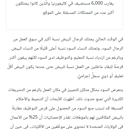
يقارب 6,000 مستضيف في كاليفورنيا والّذين كانوا يمتلكون
أكبر عدد من الممتلكات المسجّلة على الموقع.
في الوقت الحاليّ يمتلك الرجال البيض نسبة أكبر في سوق العمل من
الرجال السود. وتمتلك النساء السود نسبة أعلى قليلًا من النساء البيض.
وبالرغم من ازدياد نسبة التعليم والتوظيف لدى السود لكنّهم يبقون أكثر
فرصةً للبقاء عاطلين عن العمل نسبةً للبيض حتى عندما يكون البيض أقلّ
تعليمً، أو ذوي سجلٍّ إجراميٍّ.
يتعرض السود بشكل متكرّر للتمييز في مكان العمل بالرغم من التشريعات
الكثيرة الّتي تمنع حدوث ذلك. أظهرت الأبحاث أنّ التنميط والأحكام
المسبقة قد تسبّب منع السود من الحصول على فرص التوظيف مقارنةً
بالبيض المكافئين لهم بالمؤهّلات. تقدّر الإحصائيات أن 25% من الأعمال
في الولايات المتحدة لا تحتوي على موظّفين من الأقليّات.، في حين أن