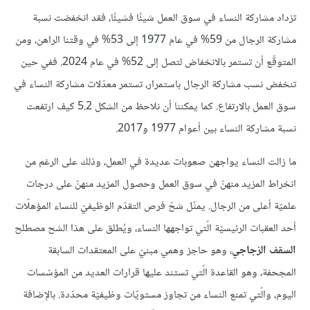
تزداد مشاركة النساء في سوق العمل شيئًا فشيئًا، فقد انخفضت نسبة
مشاركة الرجال من 59% في عام 1977 إلى 53% في وقتنا الراهن، ومن
المتوقّع أن تستمر بالانخفاض لتصل إلى 52% في عام 2024. ففي حين
تنخفض نسب مشاركة الرجال باستمرار، تستمر معدّلات مشاركة النساء في
سوق العمل بالارتفاع. كما يمكننا أن نلاحظ من الشكل 5.2 كيف ارتفعت
نسبة مشاركة النساء بين أعوام 1977 و2017.
ما زالت النساء يواجهن صعوبات عديدة في العمل، وذلك على الرغم من
انخراط المزيد منهنّ في سوق العمل وحصول المزيد منهنّ على درجات
علميّة أعلى من الرجال. يمثّل شحّ فرص التقدّم الوظيفيّ للنساء المؤهلّات
أحد العقبات الرئيسيّة الّتي تواجهها النساء، ويُطلق على هذا الشح مصطلح
السقف الزجاجي
، وهو حاجز وهمي مبنيّ على المعتقدات السابقة
المجحفة، وهو القاعدة الّتي تستند عليها قرارات العديد من المؤسّسات
اليوم، والّتي تمنع النساء من تجاوز مستويّات وظيفيّة محدّدة. بالإضافة