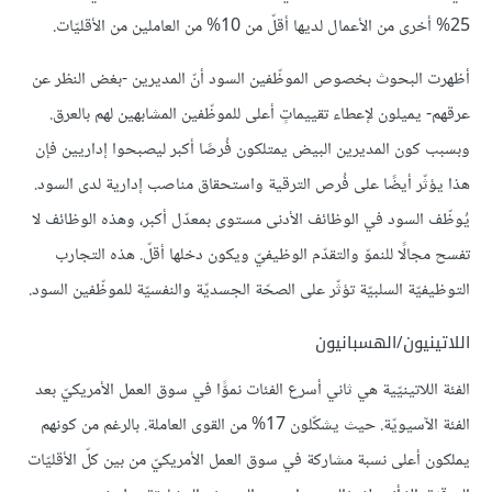
25% أخرى من الأعمال لديها أقلّ من 10% من العاملين من الأقليّات.
أظهرت البحوث بخصوص الموظّفين السود أنّ المديرين -بغض النظر عن
عرقهم- يميلون لإعطاء تقييماتٍ أعلى للموظّفين المشابهين لهم بالعرق.
وبسبب كون المديرين البيض يمتلكون فُرصًا أكبر ليصبحوا إداريين فإن
هذا يؤثّر أيضًا على فُرص الترقية واستحقاق مناصب إدارية لدى السود.
يُوظّف السود في الوظائف الأدنى مستوى بمعدّل أكبر، وهذه الوظائف لا
تفسح مجالًا للنموّ والتقدّم الوظيفيّ ويكون دخلها أقلّ. هذه التجارب
التوظيفيّة السلبيّة تؤثّر على الصحّة الجسديّة والنفسيّة للموظّفين السود.
اللاتينيون/الهسبانيون
الفئة اللاتينيّية هي ثاني أسرع الفئات نموًّا في سوق العمل الأمريكيّ بعد
الفئة الآسيويّة. حيث يشكّلون 17% من القوى العاملة. بالرغم من كونهم
يملكون أعلى نسبة مشاركة في سوق العمل الأمريكيّ من بين كلّ الأقليّات