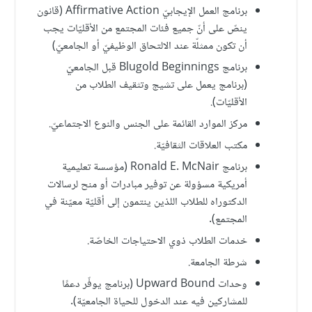
برنامج العمل الإيجابيّ Affirmative Action (قانون
ينصّ على أنّ جميع فئات المجتمع من الأقليّات يجب
أن تكون ممثلّة عند الالتحاق الوظيفيّ أو الجامعيّ)
برنامج Blugold Beginnings قبل الجامعيّ
(برنامج يعمل على تشيج وتثقيف الطلاب من
الأقليّات).
مركز الموارد القائمة على الجنس والنوع الاجتماعيّ.
مكتب العلاقات الثقافيّة.
برنامج Ronald E. McNair (مؤسسة تعليمية
أمريكية مسؤولة عن توفير مبادرات أو منح لرسالات
الدكتوراه للطلاب اللذين ينتمون إلى أقليّة معيّنة في
المجتمع).
خدمات الطلاب ذوي الاحتياجات الخاصّة.
شرطة الجامعة.
وحدات Upward Bound (برنامج يوفّر دعمًا
للمشاركين فيه عند الدخول للحياة الجامعيّة).