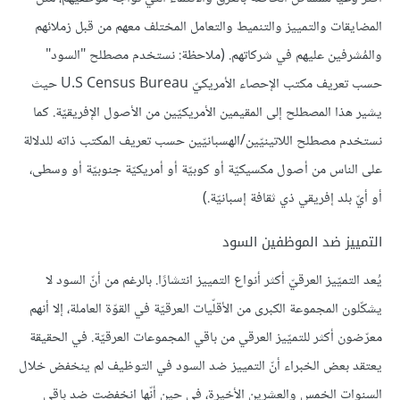
المضايقات والتمييز والتنميط والتعامل المختلف معهم من قبل زملائهم
والمُشرفين عليهم في شركاتهم. (ملاحظة: نستخدم مصطلح "السود"
حسب تعريف مكتب الإحصاء الأمريكيّ U.S Census Bureau حيث
يشير هذا المصطلح إلى المقيمين الأمريكيّين من الأصول الإفريقيّة. كما
نستخدم مصطلح اللاتينيّين/الهسبانيّين حسب تعريف المكتب ذاته للدلالة
على الناس من أصول مكسيكيّة أو كوبيّة أو أمريكيّة جنوبيّة أو وسطى،
أو أيّ بلد إفريقي ذي ثقافة إسبانيّة.)
التمييز ضد الموظفين السود
يُعد التميّيز العرقيّ أكثر أنواع التمييز انتشارًا. بالرغم من أنّ السود لا
يشكّلون المجموعة الكبرى من الأقلّيات العرقيّة في القوّة العاملة، إلا أنهم
معرّضون أكثر للتميّيز العرقي من باقي المجموعات العرقيّة. في الحقيقة
يعتقد بعض الخبراء أنّ التمييز ضد السود في التوظيف لم ينخفض خلال
السنوات الخمس والعشرين الأخيرة، في حين أنّها انخفضت ضد باقي