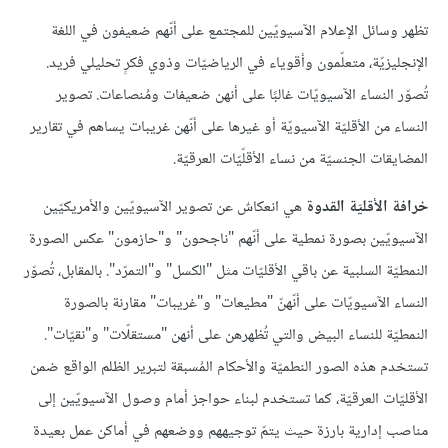
تظهر وسائل الإعلام الآسيويّين للمجتمع على أنّهم ضعيفون في اللغة
الإنجليزيّة، متعلّمون وأقوياء في الرياضيّات وذوي فكرٍ تحليلي فريد.
تُصوّر النساء الآسيويّات غالبًا على أنهن ضعيفات ومُنصاعات. تصوير
النساء من الأقليّة الآسيويّة أو غيرها على أنّهن غريبات يساهم في تقارير
المضايقات الجنسيّة من نساء الأقلّيّات العرقيّة.
خرافة الأقليّة القدوة
هي انعكاسٌ عن تصوير الآسيويّين والأمريكيّين
الآسيويّين بصورة نمطية على أنّهم "ناجحون" و"حازمون" عكس الصورة
النمطيّة السلبية عن باقي الأقليّات مثل "الكسل" و"التمرّد". بالمقابل، تُصوّر
النساء الآسيويّات على أنّهنّ "مطيعات" و"غريبات" مقارنة بالصورة
النمطيّة للنساء البيض والتي تُظهرهن على أنهن "مستقلّات" و"نقيّات".
تستخدم هذه الصور النطميّة والأحكام المُسبقة لتبرير الظلم الواقع ضمن
الأقليّات العرقيّة، كما تستخدم لبناء حواجز أمام وصول الآسيويّين إلى
مناصب إدارية بارزة حيث يتمّ توجيههم ووضعهم في أماكن عمل بعيدة