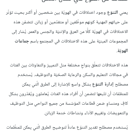
يعني
التنوّع
وجود اختلافات في الهويّة بين شخصين أو أكثر بحيث تؤثّر
على حياتهم المهنية كونهم موظّفين أو متقدّمين أو زبائن. تتضمّن هذه
الاختلافات في الهويّة كلًّا من العرق والإثنيّة والجنس والعمر. يُشار إلى
المجموعات المبنيّة على هذه الاختلافات في المجتمع باسم
جماعات
الهويّة
.
هذه الاختلافات تتعلّق بنواحٍ مختلفة مثل التمييز والتفاوتات بين الفئات
في مجالات التعليم والسكن والرعاية الصحّيّة والتوظيف. يُستخدم
مصطلح
إدارة التنوّع
بشكل واسع للإشارة إلى الطرق الّتي يمكن
للمنظمّات أن تتّبعها لتضمن أن أفراد هذه الفئات يُعاملون ويُقدّرون بشكل
كافٍ ومتساوٍ ضمن قطاعات المؤسّسة من جميع النواحي مثل التوظيف
والتعويضات وتقييم الأداء ونشاطات خدمة الزبائن.
يُستخدم مصطلح تقدير التنوّع عادةً لتوضيح الطرق الّتي يمكن للمنظّمات