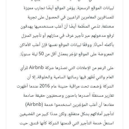
لبيانات الموقع الرسميّة. يؤمّن الموقع أيضًا تجارب مميّزة
للمسافرين المغامرين الراغبين في الحصول على تجربة
مختلفة. تدّعي المنظّمة أيضًا أنّ أغلب مستخدميها يهدفون
لرفع مدخولهم عبر تأجير غرف في منازلهم أو تأجير المنزل
بأكمله أحيانًا. ووفقًا لبيانات الموقع نفسها فإنّ أغلب الأماكن
المعروضة على الموقع تؤجّر بمعدّل أقل من 50 ليلة سنويًّا.
على الرغم من الإعلانات التي تصدّرها شركة Airbnb للرأي
العام والتي تُظهر فيها رسالتها السامية والخلوقة، إلا أن
الشركة وُضعت تحت مراقبة حثيثة عام 2016 عندما أظهرت
تقارير مستقلّة أصدرها باحثون وصحفيّون حقيقة صادمة
مفادها أن أغلب المؤجِّرين استخدموا خدمة (Airbnb)
لتأجير أملاكهم بشكل متقطّع، ولكن عددًا كبير من المُضيفين
استغلّ خدمة التأجير التي قدمتها الشركة كأنها فندق. حيث