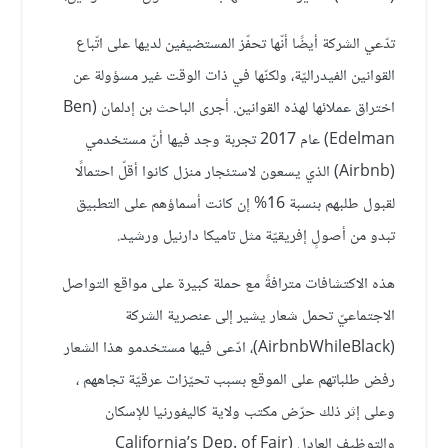
تدّعي الشركة أيضًا أنّها تحفّز المستضيفين لديها على اتّباع
القوانين الفيدراليّة، ولكنّها في ذات الوقت غير مسؤولة عن
اختراق عملائها لهذه القوانين. أجرى الباحث بن إدلمان (Ben
Edelman) عام 2017 تجربة وجد فيها أنّ مستخدمي
(Airbnb) الذي يسعون لاستئجار منزل كانوا أقلّ احتمالًا
لقبول طلبهم بنسبة 16% إن كانت أسماؤهم على التطبيق
تبدو من أصولٍ إفريقيّة مثل تاميكا دارنيل ورشيد.
هذه الاكتشافات مترافةً مع حملة كبيرة على مواقع التواصل
الاجتماعيّ تحمل شعار يشير إلى عنصرية الشركة
(AirbnbWhileBlack)، ادّعى فيها مستخدمو هذا الشعار
رفض طلباتهم على الموقع بسبب تحيّزات عرقيّة تجاههم ،
وعلى إثر ذلك حرّض مكتب ولاية كاليفورنيا للإسكان
والتوظيف العادل (California’s Dep. of Fair