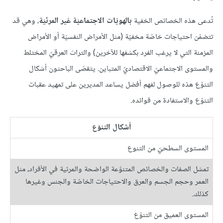
تُدعى هذه الخصائص الخفية
بالهويّات الاجتماعيّة غير المرئيّة
، وهي قد
تتضمّن احتياجات خاصّة مخفيّة (مثل الأمراض النفسيّة أو الأمراض
المزمنة التي لا يرغب الفرد بكشفها للآخرين) والتراث العرقيّ المختلط
والمستوى الاجتماعيّ الاقتصاديّ المتباين. يتقصّى الباحثون أشكال
التنوّع هذه للوصول لفهم أفضل يساعد المديرين على تمهيد عقبات
التنوّع والاستفادة من فوائده.
أشكال التنوّع
المستوى السطحيّ من التنوع
تمشل الصفات والخصائص المتنوّعة الواضحة والمرئية في الأفراد، مثل
العمر وحجم الجسم والعرق والاحتياجات الخاصّة والجنس وغيرها
كذلك.
المستوى العميق من التنوّع