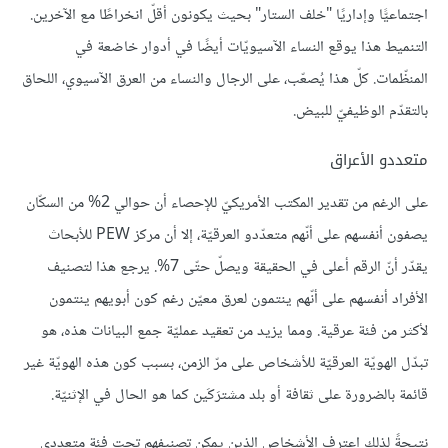
اجتماعيًّا وإداريًا "خلف الستار" بحيث يكونون أقلّ انخراطًا مع الآخرين.
التنميط هذا يوقع النساء الآسيويّات أيضًا في أدوار خاضعة في
المنظّمات. كلّ هذا يُصعّب، على الرجال والنساء من العرق الآسيوي، اللحاق
بالتقدّم الوظيفيّ للبيض.
متعددو الأعراق
على الرغم من تقدير المكتب الأمريكيّ للإحصاء أن حوالي 2% من السكّان
يصفون أنفسهم على أنّهم متعدّدو العرقيّة، إلا أن مركز PEW للأبحاث
يقدّر أنّ الرقم أعلى في الحقيقة ويصلّ حتّى 7%. يرجع هذا لتصنيف
الأفراد أنفسهم على أنّهم ينتمون لعرق معيّن رغم كون أبويهم ينتمون
لأكثر من فئة عرقية. ومما يزيد من تعقيد عمليّة جمع البيانات هذه، هو
تبدّل الهويّة العرقيّة للأشخاص على مرّ الزمن، بسبب كون هذه الهويّة غير
قائمة بالضرورة على ثقافة أو بلد مشترَكَين كما هو الحال في الإثنيّة.
نتيجةً لذلك اعترف الأشخاص الذين يمكن تصنيفهم تحت فئة متعددي