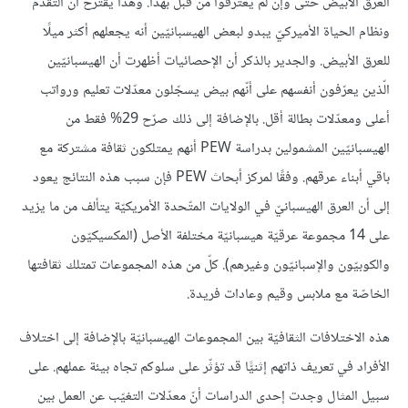
العرق الأبيض حتى وإن لم يعترفوا من قبل بهذا. وهذا يقترح أن التقدّم
ونظام الحياة الأميركيّ يبدو لبعض الهيسبانيّين أنه يجعلهم أكثر ميلًا
للعرق الأبيض. والجدير بالذكر أن الإحصائيات أظهرت أن الهيسبانيّين
الّذين يعرّفون أنفسهم على أنّهم بيض يسجّلون معدّلات تعليم ورواتب
أعلى ومعدّلات بطالة أقل. بالإضافة إلى ذلك صرّح 29% فقط من
الهيسبانيّين المشمولين بدراسة PEW أنهم يمتلكون ثقافة مشتركة مع
باقي أبناء عرقهم. وفقًا لمركز أبحاث PEW فإن سبب هذه النتائج يعود
إلى أن العرق الهيسبانيّ في الولايات المتّحدة الأمريكيّة يتألف من ما يزيد
على 14 مجموعة عرقيّة هيسبانيّة مختلفة الأصل (المكسيكيّون
والكوبيّون والإسبانيّون وغيرهم). كلّ من هذه المجموعات تمتلك ثقافتها
الخاصّة مع ملابس وقيم وعادات فريدة.
هذه الاختلافات الثقافيّة بين المجموعات الهيسبانيّة بالإضافة إلى اختلاف
الأفراد في تعريف ذاتهم إثنيًّا قد تؤثّر على سلوكم تجاه بيئة عملهم. على
سبيل المثال وجدت إحدى الدراسات أنّ معدّلات التغيّب عن العمل بين