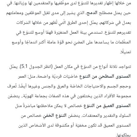
من خلالها إظهار تقديرها للتنوّع لدى موظّفيها والمتقدمين لها وزبائنها. في
حين يمثل مصطلح
الدمج
، الذي يشير إلى مدى تقبّل الموظفين ومعاملتهم
بعدل في شركاتهم، يمثّل إحدى الطرق الّتي تُظهر من خلالها الشركات
تقديرهم للتنوّع. تستدعي بيئة العمل المتغيّرة فهمًا أوسع للتنوّع في
المنظّمات ما يساعدها على المضيّ نحو قوّة عاملة أكثر اندماجًا وأوسع
تمثيلًا.
تتواجد ثلاثة أنواع من التنوّع في مكان العمل (انظر الجدول 5.1). يمثّل
المستوى السطحيّ من التنوع
خاصّيّات فرديّة واضحة، مثل: العمر
وحجم الجسم والاحتياجات الخاصّة والعرق والجنس وغيرها أيضًا. تُعرف
مجموعة الأفراد الذين يختلفون في هذه الصفات بجماعة الهويّة.. يتضمّن
المستوى العميق من التنوّع
خصائص لا يمكن ملاحظتها مباشرةً مثل
السلوك والتقدير والمعتقدات. يتضمّن
التنوّع الخفيّ
خصائص من
المستوى العميق قد تكون مخفيّة أو مكشوفة لدى الأشخاص الذين
يملكونها.