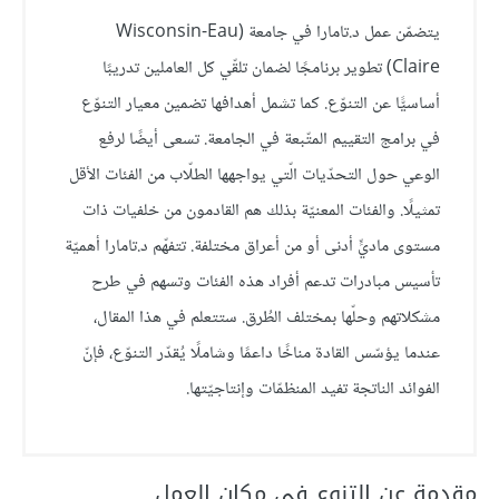
يتضمّن عمل د.تامارا في جامعة (Wisconsin-Eau
Claire) تطوير برنامجًا لضمان تلقّي كل العاملين تدريبًا
أساسيًّا عن التنوّع. كما تشمل أهدافها تضمين معيار التنوّع
في برامج التقييم المتّبعة في الجامعة. تسعى أيضًا لرفع
الوعي حول التحدّيات الّتي يواجهها الطلّاب من الفئات الأقل
تمثيلًا. والفئات المعنيّة بذلك هم القادمون من خلفيات ذات
مستوى ماديٍّ أدنى أو من أعراق مختلفة. تتفهّم د.تامارا أهميّة
تأسيس مبادرات تدعم أفراد هذه الفئات وتسهم في طرح
مشكلاتهم وحلّها بمختلف الطُرق. ستتعلم في هذا المقال،
عندما يؤسّس القادة مناخًا داعمًا وشاملًا يُقدّر التنوّع، فإنّ
الفوائد الناتجة تفيد المنظمّات وإنتاجيّتها.
مقدمة عن التنوع في مكان العمل