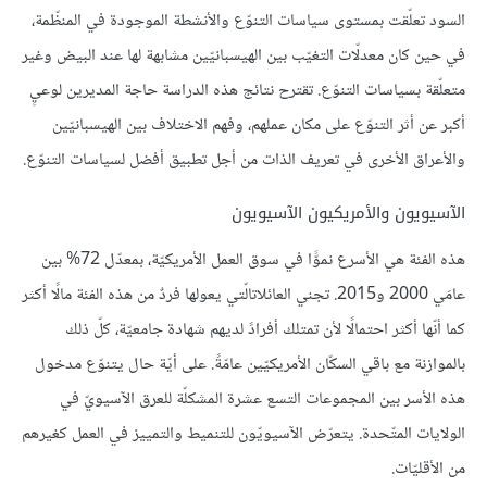
السود تعلّقت بمستوى سياسات التنوّع والأنشطة الموجودة في المنظّمة،
في حين كان معدلّات التغيّب بين الهيسبانيّين مشابهة لها عند البيض وغير
متعلّقة بسياسات التنوّع. تقترح نتائج هذه الدراسة حاجة المديرين لوعيٍ
أكبر عن أثر التنوّع على مكان عملهم، وفهم الاختلاف بين الهيسبانيّين
والأعراق الأخرى في تعريف الذات من أجل تطبيق أفضل لسياسات التنوّع.
الآسيويون والأمريكيون الآسيويون
هذه الفئة هي الأسرع نموًّا في سوق العمل الأمريكيّة، بمعدّل 72% بين
عامَي 2000 و2015. تجني العائلاتالّتي يعولها فردٌ من هذه الفئة مالًا أكثر
كما أنّها أكثر احتمالًا لأن تمتلك أفرادً لديهم شهادة جامعيّة، كلّ ذلك
بالموازنة مع باقي السكّان الأمريكيّين عامّةً. على أيّة حال يتنوّع مدخول
هذه الأسر بين المجموعات التسع عشرة المشكلّة للعرق الآسيويّ في
الولايات المتّحدة. يتعرّض الآسيويّون للتنميط والتمييز في العمل كغيرهم
من الأقليّات.