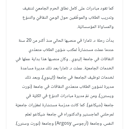
كما تقود مبادرات على كامل نطاق الحرم الجامعيّ لتثقيف
وتدريب الطلاب والموظّفين حول الوعيّ الثقافيّ والتنوّع
والمساواة المؤسساتيّة.
بدأت رحلة د. تامارا في منصبها الحالي منذ أكثر من 20 سنة
عندما عملت مستشارةً لمكتب شؤون الطلاب متعدّدي
الثقافات في جامعة إلينوي . وكان منصبها هذا بداية عملها في
الخدمات الجامعيّة. عملت د. تامارا بعد ذلك مديرة مساعدة
لخدمات توظيف الجامعة في جامعة (إلينوي)، وبعد ذلك
مديرة لشؤون الطلاب متعدّدي الثقافات في جامعة (نورث
ويسترن)، ومن ثمّ مديرة مبادرات التنوّع في الكليّة في
جامعة (شيكاغو). كما كانت مدرّسة مستشارة لمقرّرات جامعيّة
لمرحلتي الماجستير والدكتوراه في جامعة شيكاغو لعلم
النفس، وجامعة (أرجوسي Argosy) وجامعة (نورث وسترن).