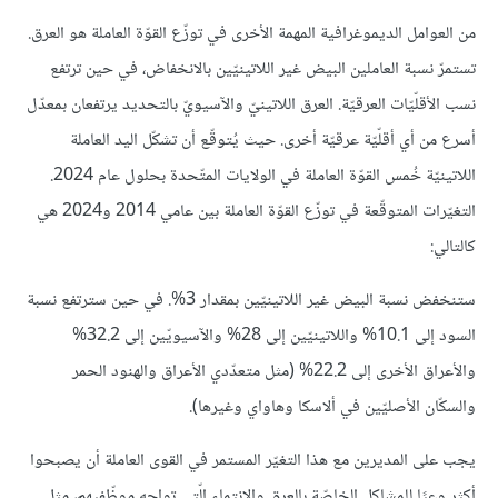
من العوامل الديموغرافية المهمة الأخرى في توزّع القوّة العاملة هو العرق.
تستمرّ نسبة العاملين البيض غير اللاتينيّين بالانخفاض، في حين ترتفع
نسب الأقلّيّات العرقيّة. العرق اللاتينيّ والآسيويّ بالتحديد يرتفعان بمعدّل
أسرع من أي أقلّيّة عرقيّة أخرى. حيث يُتوقّع أن تشكّل اليد العاملة
اللاتينيّة خُمس القوّة العاملة في الولايات المتّحدة بحلول عام 2024.
التغيّرات المتوقّعة في توزّع القوّة العاملة بين عامي 2014 و2024 هي
كالتالي:
ستنخفض نسبة البيض غير اللاتينيّين بمقدار 3%. في حين سترتفع نسبة
السود إلى 10.1% واللاتينيّين إلى 28% والآسيويّين إلى 32.2%
والأعراق الأخرى إلى 22.2% (مثل متعدّدي الأعراق والهنود الحمر
والسكّان الأصليّين في ألاسكا وهاواي وغيرها).
يجب على المديرين مع هذا التغيّر المستمر في القوى العاملة أن يصبحوا
أكثر وعيًا للمشاكل الخاصّة بالعرق والانتماء الّتي تواجه موظّفيهم، مثل