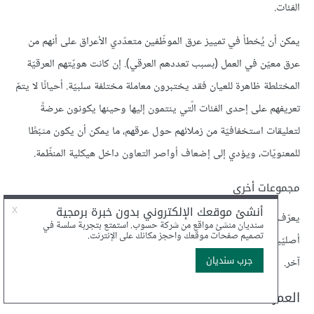
الفئات.
يمكن أن يُخطأ في تمييز عرق الموظّفين متعدّدي الأعراق على أنهم من
عرق معيّن في العمل (بسبب تعددهم العرقي). إن كانت هويّتهم العرقيّة
المختلطة ظاهرة للعيان فقد يختبرون معاملة مختلفة سلبيّة. أحيانًا لا يتمّ
تعريفهم على إحدى الفئات الّتي ينتمون إليها وحينها يكونون عرضةً
لتعليقات استخفافيّة من زملائهم حول عرقهم، ما يمكن أن يكون مثبّطًا
للمعنويّات، ويؤدي إلى إضعاف أواصر التعاون داخل هيكلية المنظّمة.
مجموعات أخرى
يعرّف حوالي 1% من القوّة العاملة أنفسهم على أنهم هنود حمر أو سكّان
أصليّين من ألاسكا أو هاواي أو جزر أخرى في المحيط الهادي أو من عرق
آخر.
العمر