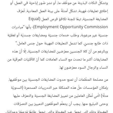
وتشكلّ النكات البذيئة عن موظّف ما، أو نشر صُور إباحيّة في العمل، أو
إطلاق تعليقات مُهينة، تشكّل أمثلةً على بيئة العمل المعادية. تُعرّف
المضايقة الجنسيّة، تبعًا للجنة تكافؤ فرص العمل (Equal
Employment Opportunity Commission)- بأنّها "مبادرات
جنسيّة غير مرغوبة، وطلب خدمات جنسيّة ومضايقات جسديّة أو لفظيّة
ذات طابع جنسيّ. كما تشمل التعليقات المهينة حول جنس العامل."
وبالرغم من أنّ كلا الجنسين معرّضين للمضايقات الجنسيّة، إلّا أنّ هذه
المضايقات أكثر ما تحدث مع النساء العاملات كما أنّ الأقليّات العرقيّة من
النساء والرجال السود معرّضون لها.
من مصلحة المنظّمات أن تمنع حدوث المضايقات الجنسيّة بين موظّفيها.
بإمكان المؤسسات حلّ هذه المشكلة عبر التدريبات المستمرة (السنويّة
مثلًا) الّتي تُمكّن العاملين من تمييز المضايقة الجنسيّة والتعرّف عليها
وحتى التبليغ عنها. يجب أن يتعلّم الموظّفون التمييز بين التصرّفات
المقبولة وتِلك التي تحمل غير المقبولة والتي تحمل طابعًا مُزعجًا وعدائيًّا.،