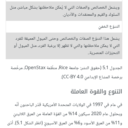
ويشمل الخصائص والصفات التي لا يُمكن ملاحظتها بشكل مباشر، مثل
السلوك والقيم والمعتقدات والأديان.
التنوّع الخفيّ
يشمل هذا التنوّع الصفات والخصائص وحتى الميول العميقة للفرد
التي لا يمكن ملاحظتها والتي لا تظهر إلا برغبة الفرد، مثل الميول أو
التحيّزات العنصرية..
الجدول 5.1 (حقوق النشر: جامعة Rice، منظّمة OpenStax، مرخّصة
برخصة المشاع الإبداعيّ CC-BY 4.0).
التنوع والقوة العاملة
في عام في 1997 في الولايات المتحدة الأمريكية قدّر الباحثون أنّه
وبحلول عام 2020 سيكون 14% من القوّة العاملة من العرق اللاتينيّ
و11% من العرق الأسود و6% من العرق الآسيويّ (انظر الشكل 5.1). أدّى