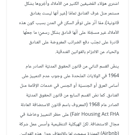
اشترى هؤلاء المُضيفين الكثير من الأملاك وأجّروها بشكل
مستمر مثل غرف الفنادق تمامًا (غير أنها ليست بفنادق
قانونية)، ممّا أثّر على توفّر السكن في المدن بسبب كون هذه
الأملاك غير مسجّلة على أنّها فنادق بشكل رسميّ؛ ما جعلّها
قادرة على تجنّب دفع الضرائب المفروضة على الفنادق
والحياد عن الالتزام بالقوانين الفندقيّة.
ينصُّ القسم الثاني من قانون الحقوق المدنيّة الصادر عام
1964 في الولايات المتّحدة على وجوب عدم التمييز على
أساس العرق أو الجنسيّة أو الجنس في خدمات الإقامة مثل
الفنادق. كما نصّ القسم السابع من قانون الحقوق المدنيّة
الصادر عام 1968 (المعروف باسم قانون الاستضافة العادلة
Fair Housing Act FHA) على حظر التمييز وخاصّة في
مجال الاستضافة. لكنّ الهيكلية التنظيمية وأسس عمل شركة
(Airbnb) المميّزة سمحت لها بالالتفاف حول هذه القوانين.