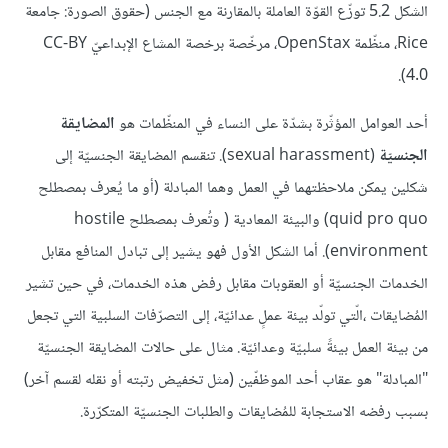
الشكل 5.2 توزّع القوّة العاملة بالمقارنة مع الجنس (حقوق الصورة: جامعة
Rice، منظّمة OpenStax، مرخّصة برخصة المشاع الإبداعيّ CC-BY
4.0).
أحد العوامل المؤثّرة بشدّة على النساء في المنظّمات هو
المضايقة
الجنسيّة
(sexual harassment). تنقسم المضايقة الجنسيّة إلى
شكلين يمكن ملاحظتهما في العمل وهما المبادلة (أو ما يُعرف بمصطلح
quid pro quo) والبيئة المعادية ( وتُعرف بمصطلح hostile
environment). أما الشكل الأول فهو يشير إلى تبادل المنافع مقابل
الخدمات الجنسيّة أو العقوبات مقابل رفض هذه الخدمات، في حين تشير
المُضايقات ،الّتي تولّد بيئة عملٍ عدائيّة، إلى التصرّفات السلبية التي تجعل
من بيئة العمل بيئةً سلبيّة وعدائيّة. مثال على حالات المضايقة الجنسيّة
"المبادلة" هو عقاب أحد الموظفّين (مثل تخفيض رتبته أو نقله لقسم آخر)
بسبب رفضه الاستجابة للمُضايقات والطلبات الجنسيّة المتكرّرة.