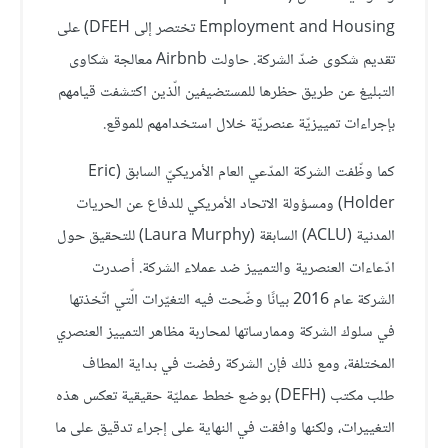
Employment and Housing تختصر إلى DFEH) على
تقديم شكوى ضدّ الشركة. حاولت Airbnb معالجة شكاوى
التبليغ عن طريق حظرها للمستضيفين الّذين اكتشفت قيامهم
بإجراءات تمييزيّة عنصريّة خلال استخدامهم للموقع.
كما وظّفت الشركة المدّعي العام الأمريكيّ السابق (Eric
Holder) ومسؤولة الاتحاد الأمريكي للدفاع عن الحريات
المدنية (ACLU) السابقة (Laura Murphy) للتحقيق حول
ادّعاءات العنصرية والتمييز ضد عملاء الشركة. أصدرت
الشركة عام 2016 بيانًا وضّحت فيه التغيّرات الّتي اتّخذتها
في سلوك الشركة وممارساتها لمحاربة مظاهر التمييز العنصري
المختلفة، ومع ذلك فإن الشركة رفضت في بداية المطاف
طلب مكتب (DEFH) بوضع خطط عمليّة حقيقية تعكس هذه
التغييرات، ولكنها وافقت في النهاية على إجراء تدقيق على ما