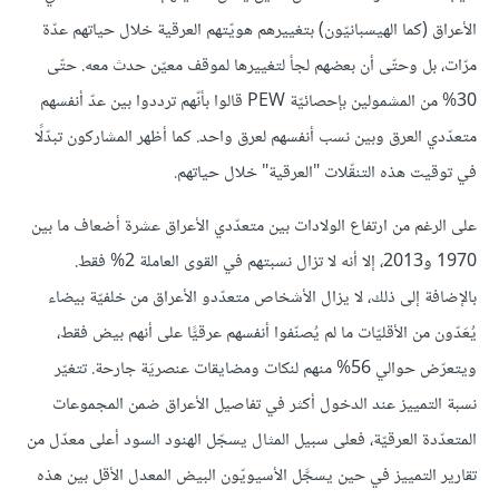
الأعراق (كما الهيسبانيّون) بتغييرهم هويّتهم العرقية خلال حياتهم عدّة
مرّات، بل وحتّى أن بعضهم لجأ لتغييرها لموقف معيّن حدث معه. حتّى
30% من المشمولين بإحصائيّة PEW قالوا بأنّهم ترددوا بين عدّ أنفسهم
متعدّدي العرق وبين نسب أنفسهم لعرق واحد. كما أظهر المشاركون تبدّلًا
في توقيت هذه التنقّلات "العرقية" خلال حياتهم.
على الرغم من ارتفاع الولادات بين متعدّدي الأعراق عشرة أضعاف ما بين
1970 و2013، إلا أنه لا تزال نسبتهم في القوى العاملة 2% فقط.
بالإضافة إلى ذلك، لا يزال الأشخاص متعدّدو الأعراق من خلفيّة بيضاء
يُعَدّون من الأقليّات ما لم يُصنّفوا أنفسهم عرقيًّا على أنهم بيض فقط،
ويتعرّض حوالي 56% منهم لنكات ومضايقات عنصريَة جارحة. تتغيّر
نسبة التمييز عند الدخول أكثر في تفاصيل الأعراق ضمن المجموعات
المتعدّدة العرقيّة، فعلى سبيل المثال يسجّل الهنود السود أعلى معدّل من
تقارير التمييز في حين يسجَّل الأسيويّون البيض المعدل الأقل بين هذه