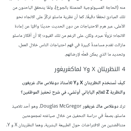
منه (الحاجة الفسيولوجية المتمثلة بالجوع)، ولمَّا يتحققِ الباحثون من
تلك المبادئ تحققًا دقيقًا، كما أن نظرية ماسلو تركِّزُ على الاتجاه نحو
الأعلى، عبر هرم الاحتياجات من دون الحديث حديثًا وافيًا عن إعادة
الاتجاه؛ نزولًا عبره، ولكن، على الرغم من تلك القيود؛ إلا أن أفكارَ ماسلو
مازالت تقدم مساعدةً كبيرة في فهم احتياجات الناس خلال العمل،
وتحديد ما الذي يمكن فعلُه لإرضائهم.
4 النظريتان X وY لماكغريغور
كيفُ تُستخدَم النظريتان X وY للأستاذ دوغلاس ماك غريغور،
والنظرية Z للعالِم الياباني أوتشي، في شرح تحفيز الموظفين؟
تركَ
دوغلاس ماك غريغور
Douglas McGregor، وهو أحد تلاميذ
ماسلو، بصمةً في دراسة التحفيز، من خلال صياغته لمجموعتين
متناقضتين من الافتراضات حول الطبيعة البشرية، وهما النظريتان X و Y.