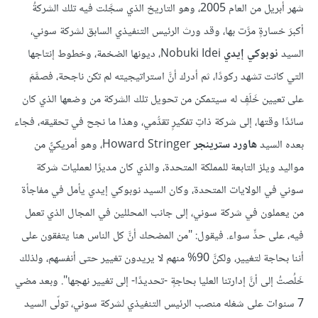
شهر أبريل من العام 2005، وهو التاريخ الذي سجَّلت فيه تلك الشركةُ
أكبرَ خسارةٍ مرَّت بها، وقد ورث الرئيس التنفيذي السابق لشركة سوني،
السيد
نوبوكي إيدي
Nobuki Idei، ديونها الضخمة، وخطوط إنتاجها
التي كانت تشهد ركودًا، ثم أدرك أنَّ استراتيجيته لم تكن ناجحة، فصمَّمَ
على تعيين خَلَفٍ له سيتمكن من تحويل تلك الشركة من وضعها الذي كان
سائدًا وقتها، إلى شركة ذاتِ تفكيرٍ تقدُّمي، وهذا ما نجح في تحقيقه، فجاء
بعده السيد
هاورد سترينجر
Howard Stringer، وهو أمريكيٌّ من
مواليد ويلز التابعة للمملكة المتحدة، والذي كان مديرًا لعمليات شركة
سوني في الولايات المتحدة، وكان السيد نوبوكي إيدي يأمل في مفاجأة
من يعملون في شركة سوني، إلى جانب المحللين في المجال الذي تعمل
فيه، على حدٍّ سواء. فيقول: "من المضحك أنَّ كل الناس هنا يتفقون على
أننا بحاجة لتغيير، ولكنَّ 90% منهم لا يريدون تغيير حتى أنفسهم، ولذلك
خَلُصتُ إلى أنَّ إدارتنا العليا بحاجةٍ -تحديدًا- إلى تغيير نهجها". وبعد مضي
7 سنوات على شغله منصب الرئيس التنفيذي لشركة سوني، تولّى السيد