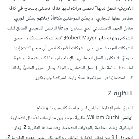
الأمريكية للعمل لديها" لخمس مرات؛ لديها ثقافة تحتفي بالنجاح في كافة
مظاهر عملها التجاري، إذ يمكن للموظفين مكافأةُ زملائهم بشكل فوري،
مقابل الجهد الاستثنائي الذي يبذلون، ووفقًا للرئيس التنفيذي السابق لتلك
الشركة،
روبرت ماير
Robert Mayer: "تعد شركة جينينكور -إحدى
الشركات الفريدة بحق- بين الشركات الأمريكية من أي حجمٍ كانت؛ إنها
نموذجٌ للابتكار، والعمل الجماعي، والإنتاجية، وهذا كله، نتيجة مباشرة
لفلسفتنا القائمة على (العمل المتفاني، والجادّ، وعلى تغيير العالم)، ولطالما
كان استثمارُنا في موظفينا عملًا رابحًا لشركتنا جينينكور".
النظرية Z
اقترحَ عالم الإدارة الياباني لدى جامعة كاليفورنيا؛
ويليام
أوتشي
William Ouchi، نظريةً تجمع بين ممارسات الأعمال التجارية
اليابانية، وتلك الخاصة بالولايات المتحدة، وقد سَمَّاها النظرية
Z
. يُقارن
الجدولُ 9.1 بين نمطَي الإدارة؛ الياباني، والأمريكي، وبين منهج النظرية Z.