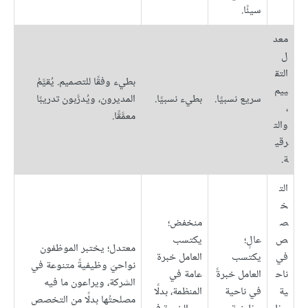
سيئًا.
معد
ل
التق
بطيء وفقًا للتصميم. يُقيَّمُ
ييم
سريع نسبيًا.
بطيء نسبيًا.
المديرون، ويُدرَّبون تدريبًا
،
معمَّقًا.
والت
رقي
ة.
الت
خ
ص
منخفض؛
ص
عالٍ؛
يكتسب
معتدل؛ يختبر الموظفون
في
يكتسب
العامل خبرة
نواحيَ وظيفيةً متنوعة في
ناح
العامل خبرةً
عامة في
الشركة، ويراعون ما فيه
ية
في ناحية
المنظمة، بدلًا
مصلحتُها بدلًا من التخصص