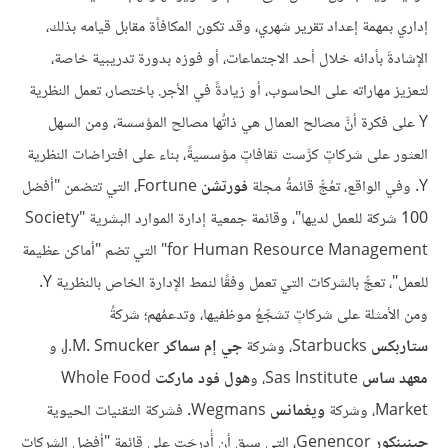
إداري بمهمة إعداد تقرير شهري، وقد تكون المكافأة مقابل قيامه بذلك،
الإشادةَ بأدائه خلال أحد الاجتماعات، أو فوزه بدورة تدريبية خاصة،
لتعزيز مهاراته على الحاسوب، أو زيادةً في الأجر. باختصار، تعمل النظرية
Y على فكرة أنَّ مصالح العمال هي ذاتُها مصالح المؤسسة، ومن السهل
العثور على شركاتٍ كرَّست ثقافاتٍ مؤسسيةً، بناء على افتراضات النظرية
Y. وفي الواقع، تعُجُّ قائمةُ مجلة
فورتشن
Fortune، التي تتضمن "أفضل
100 شركة للعمل لديها"، وقائمة جمعية إدارة الموارد البشرية "Society
for Human Resource Management" التي تضم "أماكن عظيمة
للعمل"، تعجُّ بالشركات التي تعمل وفقًا لنمط الإدارة الخاص بالنظرية Y.
ومن الأمثلة على شركاتٍ تشجِّعُ موظفيها، وتدعمُهم؛ شركةُ
ستاربكس
Starbucks، وشركة
جي إم سماكر
J.M. Smucker، و
معهد ساس
Sas Institute، و
هول فود ماركت
Whole Food
Market، وشركة
ويغمانس
Wegmans. فشركة التقنيات الحيوية
جينينكور
Genencor، التي سبق أن أُدرِجَت على قائمة "أفضل الشركات