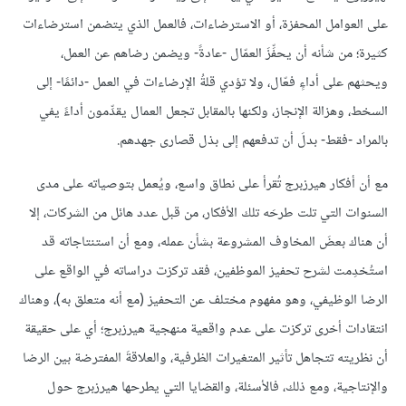
على العوامل المحفزة، أو اﻻسترضاءات، فالعمل الذي يتضمن استرضاءات
كثيرة؛ من شأنه أن يحفِّزَ العمّال -عادةً- ويضمن رضاهم عن العمل،
ويحثهم على أداءٍ فعّال، ولا تؤدي قلةُ اﻹرضاءات في العمل -دائمًا- إلى
السخط، وهزالة اﻹنجاز، ولكنها بالمقابل تجعل العمال يقدِّمون أداءً يفي
بالمراد -فقط- بدلَ أن تدفعهم إلى بذل قصارى جهدهم.
مع أن أفكار هيرزبرج تُقرأ على نطاق واسع، ويُعمل بتوصياته على مدى
السنوات التي تلت طرحَه تلك الأفكار، من قبل عدد هائل من الشركات، إلا
أن هناك بعضَ المخاوف المشروعة بشأن عمله، ومع أن استنتاجاته قد
استُخدِمت لشرح تحفيز الموظفين، فقد تركزت دراساته في الواقع على
الرضا الوظيفي، وهو مفهوم مختلف عن التحفيز (مع أنه متعلق به)، وهناك
انتقادات أخرى تركزت على عدم واقعية منهجية هيرزبرج؛ أي على حقيقة
أن نظريته تتجاهل تأثير المتغيرات الظرفية، والعلاقةَ المفترضة بين الرضا
واﻹنتاجية، ومع ذلك، فالأسئلة، والقضايا التي يطرحها هيرزبرج حول