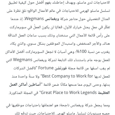
الاحتياجات لدى ماسلو، وبهدف إحاطتك بفهمٍ أفضل حول كيفية تطبيق
تسلسل ماسلو الهرمي للاحتياجات في عالم الأعمال الواقع؛ نلقِ نظرة على
المثال التفصيلي حول متاجر شركة
ويغمانس
Wegmans. إذ عندما
تفكِّر في عملٍ يمثل خيارك الأول، فغالبًا لن يكونَ العملُ في سوبرماركت
على رأس قائمة الأعمال التي ستختار، وذلك بسبب ساعاتِ العمل الشاقة
هناك، والأجر المنخفض، واستبدال الموظفين بشكل سنوي، والذي يكاد
يقترب من نسبة 100%؛ وهي أسبابٌ لا تجعل السوبرماركت أفضل الأماكن
للعمل بوجه عام، باستثناء تلك التابعة لشركة ويغمانس Wegmans التي
لم يغِب اسمُها عن قائمة مجلة
فورتشن
Fortune "لأفضل الشركات
للعمل لديها Best Company to Work for" ولا سنةً واحدة منذ
بدئها، وحتى اليوم، مما منحها مكانًا ضمن قائمة "
أساطين أماكن العمل
العظيمة
Great Place to Work Legends" في المجلة المذكورة.
ومما يجعل شركة ويغمانس ناجحة؛ هو اهتمامُها باحتياجات موظفيها في
جميع مستويات تسلسل ماسلو الهرمي للاحتياجات، حيث تدفع تلك