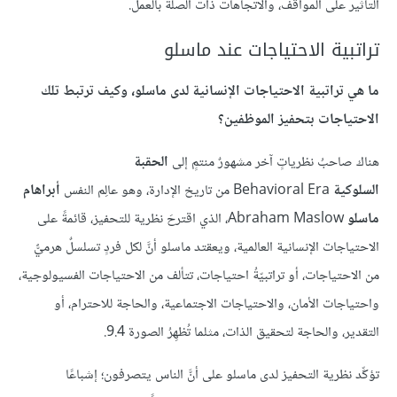
التأثير على المواقف، والاتجاهات ذات الصلة بالعمل.
تراتبية الاحتياجات عند ماسلو
ما هي تراتبية الاحتياجات الإنسانية لدى ماسلو، وكيف ترتبط تلك
الاحتياجات بتحفيز الموظفين؟
هناك صاحبُ نظرياتٍ آخر مشهورٌ منتمٍ إلى
الحقبة
السلوكية
Behavioral Era من تاريخ الإدارة، وهو عالِم النفس
أبراهام
ماسلو
Abraham Maslow، الذي اقترحَ نظرية للتحفيز، قائمةً على
الاحتياجات الإنسانية العالمية، ويعقتد ماسلو أنَّ لكل فردٍ تسلسلٌ هرميٌّ
من الاحتياجات، أو تراتبيّةُ احتياجات، تتألف من الاحتياجات الفسيولوجية،
واحتياجات الأمان، والاحتياجات الاجتماعية، والحاجة للاحترام، أو
التقدير، والحاجة لتحقيق الذات، مثلما تُظهِرُ الصورة 9.4.
تؤكِّد نظرية التحفيز لدى ماسلو على أنَّ الناس يتصرفون؛ إشباعًا