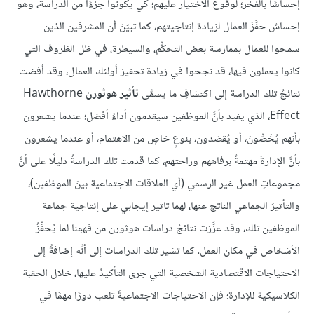
إحساسًا بالفخر؛ لوقوع الاختيار عليهم؛ كي يكونوا جزءًا من الدراسة، وهو
إحساسٌ حفَّزَ العمال لزيادة إنتاجيتهم، كما تبيّنَ أن المشرفين الذين
سمحوا للعمال بممارسة بعض التحكُّم، والسيطرة، في ظل الظروف التي
كانوا يعملون فيها، قد نجحوا في زيادة تحفيز أولئك العمال، وقد أفضت
نتائجُ تلك الدراسة إلى اكتشافِ ما يسمَّى
تأثير هوثورن
Hawthorne
Effect، الذي يفيد بأنَّ الموظفين سيقدمون أداءً أفضل؛ عندما يشعرون
بأنهم يُخَصُّونَ، أو يُقصَدون، بنوعٍ خاصٍ من الاهتمام، أو عندما يشعرون
بأنَّ الإدارةَ مهتمةٌ برفاههم وراحتهم، كما قدمت تلك الدراسةُ دليلًا على أنَّ
مجموعاتِ العمل غير الرسمي (أي العلاقات الاجتماعية بينَ الموظفين)،
والتأثيرَ الجماعي الناتج عنها، لهما تاثير إيجابي على إنتاجية جماعة
الموظفين تلك، وقد عزَّزت نتائجُ دراسات هوثورن من فهمِنا لما يُحفِّزُ
الأشخاص في مكان العمل، كما تشير تلك الدراسات إلى أنَّه إضافةً إلى
الاحتياجات الاقتصادية الشخصية التي جرى التأكيدُ عليها، خلال الحقبة
الكلاسيكية للإدارة؛ فإن الاحتياجات الاجتماعيةَ تلعب دورًا مهمًا في