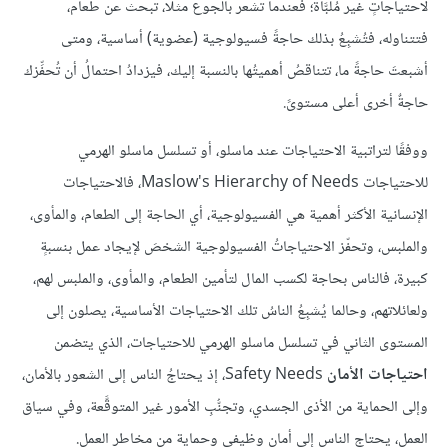
لاحتياجاتٍ غير مُلبَّاة؛ فعندما تشعر بالجوع مثلًا، تبحث عن طعام،
فتتناوله، فتُشبِعُ بذلك حاجةً فسيولوجية (عضوية) أساسية، ومتى
أشبعتَ حاجةً ما، تتناقصُ أهميتُها بالنسبة إليك، فيزدادُ احتمالُ أن تُحفِّزك
حاجةٌ أخرى أعلى مستوىً.
ووفقًا لتراتبية الاحتياجات عند ماسلو، أو تسلسل ماسلو الهرمي
للاحتياجات Maslow's Hierarchy of Needs، فالاحتياجات
الإنسانية الأكثر أهمية هي الفسيولوجية، أي الحاجة إلى الطعام، والمأوى،
والملبس، وتحفّز الاحتياجاتُ الفسيولوجية الشخصَ لإيجاد عمل بنسبةٍ
كبيرة، فالناس بحاجة لكسب المال لتأمين الطعام، والمأوى، والملبس لهم،
ولعائلاتهم، وحالما يُشبِعُ الناسُ تلك الاحتياجات الأساسية، يصلون إلى
المستوى الثاني في تسلسل ماسلو الهرمي للاحتياجات، الذي يتضمن
احتياجات الأمان
Safety Needs، إذ يحتاجُ الناس إلى الشعور بالأمان،
وإلى الحماية من الأذى الجسدي، وتجنُّبِ الأمور غير المتوقَّعة، وفي سياق
العمل، يحتاج الناس إلى أمانٍ وظيفي وحماية من مخاطر العمل.