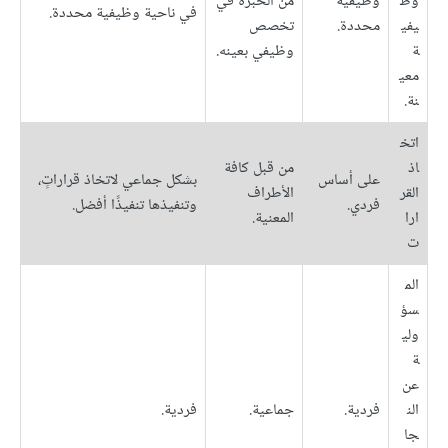
وظ
وظيفية
من الخبرة في
في ناحية وظيفية محددة.
يفي
محددة.
تخصص
ة
وظيفي بعينه.
معي
نة.
اتخ
اذ
من قبل كافة
على أساس
بشكل جماعي لاتخاذ قراراتٍ،
القر
الأطراف
فردي.
وتنفيذها تنفيذًا أفضل.
ارا
المعنية.
ت
الم
سؤ
ولي
ة
عن
الن
فردية.
جماعية.
فردية.
جا