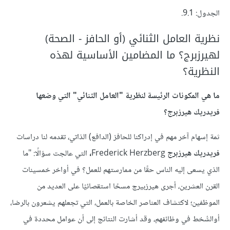
الجدول: 9.1.
نظرية العامل الثنائي (أو الحافز - الصحة)
لهيرزبرج؟ ما المضامين اﻷساسية لهذه
النظرية؟
ما هي المكونات الرئيسة لنظرية "العامل الثنائي" التي وضعها
فريدريك هيرزبرج؟
ثمة إسهام آخر مهم في إدراكنا للحافز (الدافع) الذاتي، تقدمه لنا دراسات
فريدريك هيرزبرج
Frederick Herzberg
،
التي عالجت سؤالًا: "ما
الذي يسعى إليه الناس حقًا من ممارستهم للعمل؟ في أواخر خمسينات
القرن العشرين، أجرى هيرزبيرج مسحًا استقصائيًا على العديد من
الموظفين؛ لاكتشاف العناصر الخاصة بالعمل، التي تجعلهم يشعرون بالرضا،
أوالسُّخط في وظائفهم، وقد أشارت النتائج إلى أن عوامل محددة في