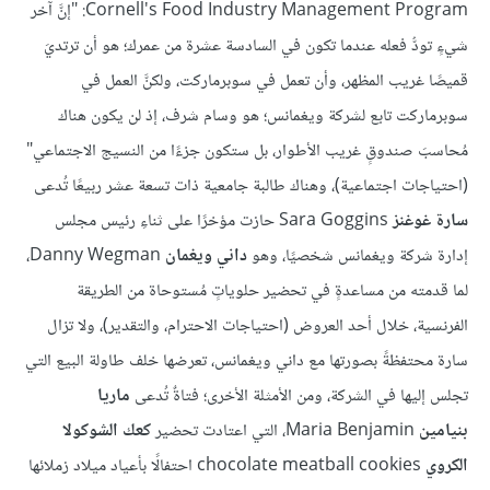
Cornell's Food Industry Management Program: "إنَّ آخر
شيءٍ تودُّ فعله عندما تكون في السادسة عشرة من عمرك؛ هو أن ترتديَ
قميصًا غريب المظهر، وأن تعمل في سوبرماركت، ولكنَّ العمل في
سوبرماركت تابع لشركة ويغمانس؛ هو وسام شرف، إذ لن يكون هناك
مُحاسبَ صندوقٍ غريب الأطوار، بل ستكون جزءًا من النسيج الاجتماعي"
(احتياجات اجتماعية)، وهناك طالبة جامعية ذات تسعة عشر ربيعًا تُدعى
سارة غوغنز
Sara Goggins حازت مؤخرًا على ثناءِ رئيس مجلس
إدارة شركة ويغمانس شخصيًا، وهو
داني ويغمان
Danny Wegman،
لما قدمته من مساعدةٍ في تحضير حلوياتٍ مُستوحاة من الطريقة
الفرنسية، خلال أحد العروض (احتياجات الاحترام، والتقدير)، ولا تزال
سارة محتفظةً بصورتها مع داني ويغمانس، تعرضها خلف طاولة البيع التي
تجلس إليها في الشركة، ومن الأمثلة الأخرى؛ فتاةٌ تُدعى
ماريا
بنيامين
Maria Benjamin، التي اعتادت تحضير
كعك الشوكولا
الكروي
chocolate meatball cookies احتفالًا بأعياد ميلاد زملائها