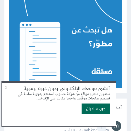
أحدث أسئلة ريادة الأعمال
فكرة جهاز
1
Mbkry Hgazy · نشر
19 أبريل