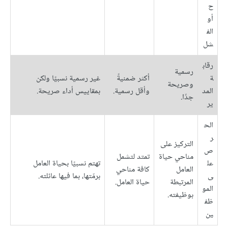
ح
أو
الف
شل
رقاب
رسمية
ة
أكثر ضمنيةً
غير رسمية نسبيًا ولكن
وصريحة
المد
وأقل رسمية.
بمقاييس أداء صريحة.
جدًا.
ير
الح
ر
التركيز على
ص
مناحي حياة
تمتد لتشمل
عل
تهتم نسبيًا بحياة العامل
العامل
كافة مناحي
ى
برمّتها، بما فيها عائلته.
المرتبطة
حياة العامل.
المو
بوظيفته.
ظف
ين