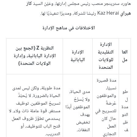
هاورد سترينجر منصب رئيس مجلس إدارتها، وعَيَّنَ السيدَ
كاز
هيراي
Kaz Herai رئيسًا للشركة، ومديرًا تنفيذيًا لها.
الاختلافات في مناهج الإدارة
الإدارة
النظرية
Z
(الجمع بين
العا
التقليدية
الإدارة
الإدارة اليابانية، وإدارة
مل
للولايات
اليابانية
الولايات المتحدة)
المتحدة
مدة قصيرة
نسبيًا،
مدة طويلة، ولكن ليس لمدى
طو
مدى الحياة،
والموظفون
الحياة بالضرورة. لا يُحبَّذُ
ل
ولا يُسرَّحُ
عُرضةٌ
تسريحُ الموظفين. توظيف
مدة
الموظفون أبدًا
للتسريح في
مستقر. قوة عاملة ذات ولاء. لا
التو
بهدف
حال كان
يستدعي تطوُّرُ ظروف العمل
ظي
تخفيض
العمل
فتح الباب للتوظيف، أو
ف
النفقات.
التجاري
التدريب.