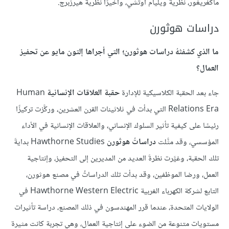
ماكغريغور، نظرية ويليام أوتشي، وأخيرًا نظرية هيرزبرج.
دراسات هوثورن
ما الذي كشفتْهُ دراسات هوثورن؛ التي أجراها إلتون مايو عن تحفيز
العمال؟
جاء بعد الحقبة الكلاسيكية للإدارة
حقبة العلاقات الإنسانية
Human
Relations Era التي بدأت في ثلاثينات القرن العشرين، وركَّزت تركيزًا
رئيسًا على كيفية تأثير السلوك الإنساني، والعلاقات الإنسانية في الأداء
المؤسسي، وقد مثَّلت
دراساتُ هوثورن
Hawthorne Studies بدايةَ
تلك الحقبة، وغيَّرت نظرةَ العديد من المديرين إلى التحفيز، وإنتاجية
العمل، ورضا الموظفين، وقد بدأت تلك الدراساتُ في مصنع هوثورن،
التابع لشركة الكهرباء الغربية Hawthorne Western Electric في
الولايات المتحدة، عندما قرر المهندسون في ذلك المصنع، دراسة تأثيرات
مستويات متنوعة من الضوء على إنتاجية العمال، وهي تجربة كانت مثيرة