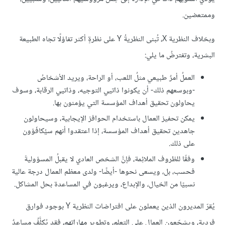
وممتعضين.
وبخلاف النظرية X، تُبنى النظريةُ Y على نظرةٍ أكثر تفاؤلًا تجاه الطبيعة
البشرية، وتفترضُ ما يلي:
العملُ أمرٌ طبيعي مثلُ اللعب، أو الراحة، ويريد الأشخاصُ
-وبوسعهم ذلك- أن يكونوا ذاتيي التوجيه، وذاتيي الرقابة، وسوف
يحاولون تحقيق أهداف المؤسسة التي يؤمنون بها.
يمكن تحفيز العمال باستخدام الحوافز الإيجابية، وسيحاولون
جاهدين تحقيق أهداف المؤسسة، إذا اعتقدوا أنهم سيُكافَؤون
على ذلك.
وفقًا للظروف الملائِمة، فإنَّ الشخص العادي لا يقبلُ المسؤوليةَ
فحسب، بل، ويسعى نحوها -أيضًا- ولدى معظم العمال درجة عالية
نسبيًا من الخيال، والإبداع، ويرغبون في المساعدة بحل المشاكل.
يُقرّ المديرون الذين يعملون على افتراضات النظرية Y بوجود فوارق
فردية، ويشجّعون العمال على التعلم، وتطوير مهاراتهم، فقد يُكلَّفُ مساعدٌ