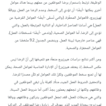
الوظيفة، ترتبط باستمرار برضا الموظفين عن عملهم، بينما هناك عوامل
أخرى يمكنها -أيضًا- أن تؤدي إلى السخط، وعدم الرضا عن العمل، ووفقًا
لهيزربرج، فالعوامل المحفِّزة، (والتي تُسمَّى -أيضًا- العوامل المُرضية عن
العمل) هي أساسًا العناصرُ الداخلية، أو الذاتية المرتبطة بالعمل، والتي
تؤدي إلى الرضا، أما العوامل الصحية، (وتدعى -أيضًا- مُسخطات العمل)،
فهي عناصر خارجية لبيئة العمل. ويتضمن الجدول 9.2 ملخصًا عن
العوامل المحفزة، والصحية.
ومن أكثر نتائج دراسات هيرزبرج متعةً؛ هو تلميحُها إلى أنَّ الرضا ليس
عكس السخط، إذ يعتقد هيرزبرغ أن اﻹدارة المناسبة لعوامل الصحة، يمكن
لها أن تمنع سخط الموظفين، ولكنَّ تلك العوامل لم تكُن مصدرًا للرضا،
والتحفيز، فشروط العمل الجيد، مثلًا، كفيلة بأن تبقيَ الموظفين في
وظائفهم، ولكنها لن تجعلهم يعملون بجدٍّ أكثر، أما شروط العمل السيئة،
والتي هي مثبطات للعمل، فقد تجعل الموظفين يتركون وظائفهم، ووفقا
لهيرزبرج؛ يحتاجُ المدير الذي يهدف إلى زيادة رضا الموظف، إلى التركيز