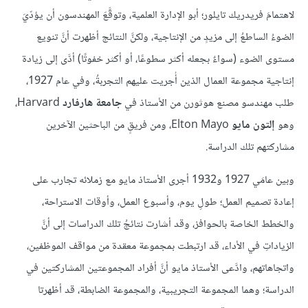
لاهتمامَ فريدريك تايلور؛ أبو الإدارة العلمية، وتوقَّعَ المهندسون أن يؤدّيَ
الضوءُ الساطعُ إلى مزيدٍ من الإنتاجية، ولكنَّ النتائج أظهرت أنَّ تنويع
مستوى الضوء (سواءٌ بجعله أكثر سطوعًا، أو أكثر خفوتًا) أدَّى إلى زيادة
إنتاجية مجموعة العمال الذين أُجريت عليهم التجربةُ، وفي عام 1927،
طلب مهندسو مصنع هوثورن من الأستاذ في
جامعة هارفارد
Harvard،
وهو
إلتون مايو
Elton Mayo، ومن فريقٍ من الباحثين الآخرين
مشاركتهم تلك الدراسة.
وبين عامَي 1927 و1932 أجرى الأستاذ مايو مع زملائه تجارب على
إعادة تصميم العمل؛ طولِ يوم، وأسبوع العمل، وأوقات الاستراحة،
والخطط الخاصة بالحوافز، وقد أشارت نتائجُ تلك الدراسات إلى أنَّ
الزياداتِ في الأداء، قد ارتبطت بمجموعة معقدة من مواقف الموظفين،
واتجاهاتهم، وادَّعى الأستاذ مايو أنَّ أفراد المجموعتين المشاركتين في
الدراسة؛ وهما المجموعة التجريبية، والمجموعة الضابطة، قد أظهرتا