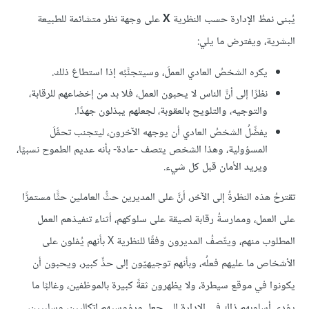
يُبنى نمطُ الإدارة حسب النظرية
X
على وجهة نظر متشائمة للطبيعة
البشرية، ويفترض ما يلي:
يكره الشخصُ العادي العملَ، وسيتجنَّبُه إذا استطاعَ ذلك.
نظرًا إلى أنَّ الناس لا يحبون العمل، فلا بد من إخضاعهم للرقابة،
والتوجيه، والتلويح بالعقوبة، لجعلهم يبذلون جهدًا.
يفضِّلُ الشخصُ العادي أن يوجهه الآخرون، ليتجنب تحمُّلَ
المسؤولية، وهذا الشخص يتصف -عادة- بأنه عديم الطموح نسبيًا،
ويريد الأمان قبل كل شيء.
تقترحُ هذه النظرةُ إلى الآخر، أنَّ على المديرين حثُّ العاملين حثًّا مستمرًّا
على العمل، وممارسةُ رقابة لصيقة على سلوكهم، أثناء تنفيذهم العمل
المطلوب منهم، ويتّصفُ المديرون وفقًا للنظرية X بأنهم يُمْلون على
الأشخاص ما عليهم فعلُه، وبأنهم توجيهيّون إلى حدٍّ كبير، ويحبون أن
يكونوا في موقع سيطرة، ولا يظهرون ثقةً كبيرة بالموظفين، وغالبًا ما
يؤدي أسلوبهم ذاك في الإدارة إلى جعل مرؤوسيهم اتكاليين، وسلبيين،