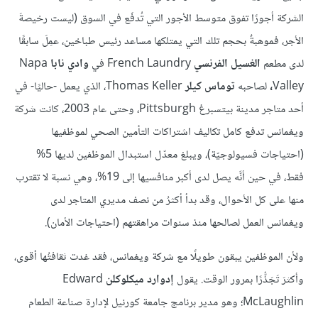
الشركة أجورًا تفوق متوسط الأجور التي تُدفَع في السوق (ليست رخيصةَ
الأجر، فموهبةٌ بحجم تلك التي يمتلكها مساعد رئيس طباخين، عمِلَ سابقًا
لدى مطعم
الغسيل الفرنسي
French Laundry في
وادي نابا
Napa
Valley
،
لصاحبه
توماس كيلر
Thomas Keller، الذي يعمل -حاليًا- في
أحد متاجر مدينة بيتسبرغ Pittsburgh، وحتى عام 2003، كانت شركة
ويغمانس تدفع كامل تكاليف اشتراكات التأمين الصحي لموظفيها
(احتياجات فسيولوجيّة)، ويبلغ معدّل استبدال الموظفين لديها 5%
فقط، في حين أنَّه يصل لدى أكبر منافسيها إلى 19%، وهي نسبة لا تقترب
منها على كل الأحوال، وقد بدأ أكثرُ من نصف مديري المتاجر لدى
ويغمانس العمل لصالحها منذ سنوات مراهقتهم (احتياجات الأمان)
.
ولأن الموظفين يبقون طويلًا مع شركة ويغمانس، فقد غدت ثقافتُها أقوى،
وأكثرَ تَجَذُّرًا بمرور الوقت. يقول
إدوارد ميكلوكلن
Edward
McLaughlin؛ وهو مدير برنامج جامعة كورنيل لإدارة صناعة الطعام