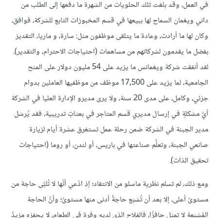
في العمل، وقد بلغت تلك الحلويات من الشهرة ما دفعها إلى الطلب من
داني ويغمان السماح لها ببيعها في قسم المخبوزات التابع للشركة، فوافق،
وكان لها ما أرادت، وعادة ما يتلقى موظفون مثل: سارة، و ماريا، التقديرَ
بفضل ما يقدمون لشركاتهم من مساهمات (احتياجات الاحترام، والتقدير).
لقد أنفقت شركة ويغمانس ما يزيد على 54 مليون دولار على المنح
الجامعية، لما يزيد على 17,500 موظف من موظفيها العاملين بدوام
جزئي، وكامل، على مدى 20 سنة، ولا يرى مديرو الإدارة العليا في الشركة
أيَّ مشكلةٍ في إرسال مديري قسم المتاجر في بعثاتٍ تدريبية، فقد يُرسَل
مدير الجبنة في الشركة ضمن رحلة عمل تستغرق عشرة أيام لزيارة
صانعي الجبنة، وتعلُّم صناعتها في باريس، أو لندن، أو روما (احتياجات
تحقيق الذات).
ومع ذلك، لم تسلم نظرية ماسلو من الانتقاد؛ إذِ ادَّعي أنَّها لا تُلبَّى حاجة من
مستوىً أعلى، إلا بعد أن تُشبَع حاجةٌ أدنى منها مستوىً؛ وأنَّ الحاجة
المُشبَعة لا تمثل حافزًا، فالفلاح الذي لديه وفرة في الطعام، لا يحفزه مزيدٌ