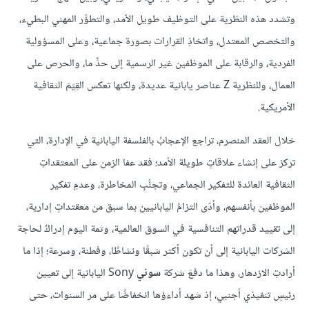
وتشدد هذه النظرية على التوظيف طويل الأمد، والتطوُّر المهني البطيء،
والتخصص المعتدل، واتخاذِ القرارات بصورة جماعية، وعلى المسؤولية
الفردية، والرقابة على الموظفين غير الرسمية إلى حدٍّ ما، والحرص على
العمال، وللنظرية Z عناصر يابانية عديدة، ولكنها تعكس القِيَمَ الثقافية
الأمريكية.
خلال العقد المنصرم، تراجع الإعجابُ بالفلسفة اليابانية في الإدارة، التي
تركز على إنشاء علاقاتٍ طويلة الأمد؛ فقد عفا الزمن على المعتقداتِ
الثقافية العائدة للتفكير الجماعي، وتجنُّبِ المخاطرة، وعدمِ تفكير
الموظفين بأنفسهم، وأدّى التزامُ اليابانيين بما سبق من معقتداتٍ إدارية،
إلى تقييد قدراتهم التنافسية في السوق العالمية، وثمة اليوم إدراكٌ لحاجة
الشركات اليابانية إلى أن تكون أكثر سَبقًا ونشاطًا، وفطنة، وسرعة؛ إذا ما
أرادتِ الازدهار، وهذا ما دفعَ شركة
سوني
Sony اليابانية إلى تعيين
رئيسٍ تنفيذي أجنبي، إذ شهد أداءؤها انخفاضًا على مر السنوات، حتى