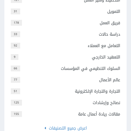
التخطيط وسير العمل
التمويل
31
فريق العمل
178
دراسة حالات
33
التعامل مع العملاء
92
التعهيد الخارجي
9
السلوك التنظيمي في المؤسسات
66
عالم الأعمال
77
التجارة والتجارة الإلكترونية
51
نصائح وإرشادات
125
مقالات ريادة أعمال عامة
155
اعرض جميع التصنيفات