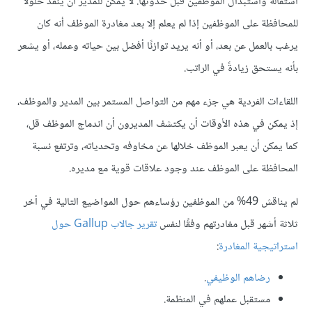
استقالة واستبدال الموظفين قبل حدوثها. لا يمكن للمدير أن ينفّذ حلولًا
للمحافظة على الموظفين إذا لم يعلم إلا بعد مغادرة الموظف أنه كان
يرغب بالعمل عن بعد، أو أنه يريد توازنًا أفضل بين حياته وعمله، أو يشعر
بأنه يستحق زيادةً في الراتب.
اللقاءات الفردية هي جزء مهم من التواصل المستمر بين المدير والموظف،
إذ يمكن في هذه الأوقات أن يكتشف المديرون أن اندماج الموظف قل،
كما يمكن أن يعبر الموظف خلالها عن مخاوفه وتحدياته، وترتفع نسبة
المحافظة على الموظف عند وجود علاقات قوية مع مديره.
لم يناقش 49% من الموظفين رؤساءهم حول المواضيع التالية في أخر
ثلاثة أشهر قبل مغادرتهم وفقًا لنفس
تقرير جالاب Gallup حول
استراتيجية المغادرة
:
رضاهم الوظيفي
.
مستقبل عملهم في المنظمة.