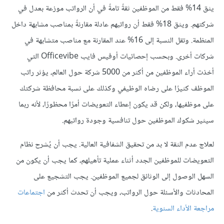
يثق 14% فقط من الموظفين ثقةً تامةً في أن الرواتب موزعة بعدل في
شركتهم. ويثق 18% فقط أن رواتبهم عادلة مقارنةً بمناصب مشابهة داخل
المنظمة. وتقل النسبة إلى 16% عند المقارنة مع مناصب متشابهة في
شركات أخرى. وبحسب إحصائيات أوفيس فايب Officevibe التي
أخذت أراء الموظفين من أكثر من 5000 شركة حول العالم، يؤثر راتب
الموظف كثيرًا على رضاه الوظيفي وكذلك على نسبة محافظة شركتك
على موظفيها، ولكن قد يكون إعطاء التعويضات أمرًا محظورًا، لأنه ربما
سيثير شكوك الموظفين حول تنافسية وجودة رواتبهم.
لعلاج عدم الثقة لا بد من تحقيق الشفافية العالية. يجب أن يُشرح نظام
التعويضات للموظفين الجدد أثناء عملية تأهيلهم، كما يجب أن يكون من
السهل الوصول إلى الوثائق لجميع الموظفين. يجب التشجيع على
المحادثات والأسئلة حول الرواتب، ويجب أن تحدث أكثر من
اجتماعات
مراجعة الأداء السنوية
.