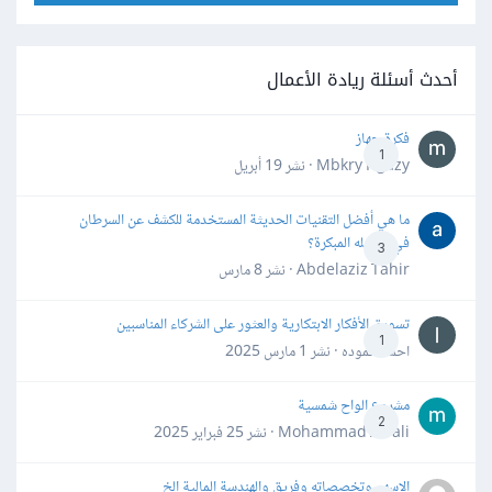
أحدث أسئلة ريادة الأعمال
فكرة جهاز
1
Mbkry Hgazy · نشر
19 أبريل
ما هي أفضل التقنيات الحديثة المستخدمة للكشف عن السرطان
في مراحله المبكرة؟
3
Abdelaziz Tahir · نشر
8 مارس
تسويق الأفكار الابتكارية والعثور على الشركاء المناسبين
1
احمد حموده · نشر
1 مارس 2025
مشروع الواح شمسية
2
Mohammad Awali · نشر
25 فبراير 2025
الاسهم وتخصصاته وفريق والهندسة المالية الخ