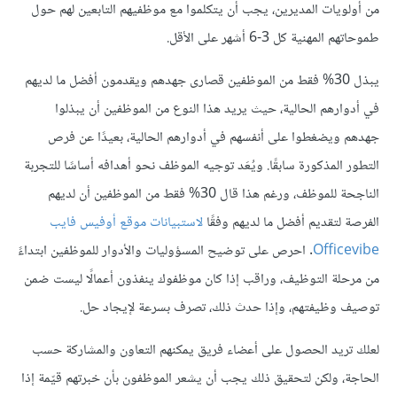
من أولويات المديرين، يجب أن يتكلموا مع موظفيهم التابعين لهم حول
طموحاتهم المهنية كل 3-6 أشهر على الأقل.
يبذل 30% فقط من الموظفين قصارى جهدهم ويقدمون أفضل ما لديهم
في أدوارهم الحالية، حيث يريد هذا النوع من الموظفين أن يبذلوا
جهدهم ويضغطوا على أنفسهم في أدوارهم الحالية، بعيدًا عن فرص
التطور المذكورة سابقًا. ويُعَد توجيه الموظف نحو أهدافه أساسًا للتجربة
الناجحة للموظف، ورغم هذا قال 30% فقط من الموظفين أن لديهم
الفرصة لتقديم أفضل ما لديهم وفقًا
لاستبيانات موقع أوفيس فايب
Officevibe
. احرص على توضيح المسؤوليات والأدوار للموظفين ابتداءً
من مرحلة التوظيف، وراقب إذا كان موظفوك ينفذون أعمالًا ليست ضمن
توصيف وظيفتهم، وإذا حدث ذلك، تصرف بسرعة لإيجاد حل.
لعلك تريد الحصول على أعضاء فريق يمكنهم التعاون والمشاركة حسب
الحاجة، ولكن لتحقيق ذلك يجب أن يشعر الموظفون بأن خبرتهم قيّمة إذا