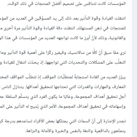
المؤسسات كانت تتنافس على تصميم أفضل المنتجات في ذلك الوقت.
انتقلت القيادة وقوة التأثير بعد ذلك إلى يد المسوِّقين في العديد من ال
والقانونية، وذلك لأنَّ أبرز ما كانت تواجهه العديد من المؤسسات في هذا ا
نرى ممَّا سبق أنَّ كلًّا من سالانسيك وفيفير ركّزا على أهمية قوة التأثير و
التغلُّب على المشكلات والتحديات التي تواجهها، إذ يحدُث انتقال للقيادة وقو
يبرُز العديد من القادة استجابةً لمتطلَّبات الموقف، إذ تتطلَّب المواقف ا
المعارف والمهارات والقدرات التي تحتاجها لتحقيق أهدافها. يتنازل الناس 
أجل تحقيق أهداف المجموعة، وغالبًا ما يكون الفرد الذي يتسلَّم السلطة عض
وإسهاماته في تحقيق أهداف المجموعة، الأمر الذي يُتيح له التأثير على الم
تجدر الإشارة إلى أنَّ السمات التي يمتلكها بعض الأفراد تساعدهم بدرجة كبير
يتمتَّعون بالدافعية والثقة بالنفس والخبرة والأمانة والنزاهة.