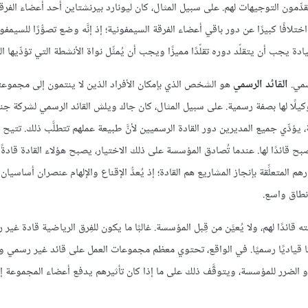
دِّمون التوجيهات لهم. على سبيل المثال، كان ليونارد بيرنشتاين أحد أعضاء الفرق
افًا كبيرًا عن دور باقي أعضاء الفرقة السيمفونية؛ إذ إنَّه وضع تصوُّرًا للسيمفون
قيادة يجب أن يتقلّد دوره تقلّدًا مميزًا ويجب أن يُمثِّل نواة الأنشطة التي تؤدِّيها 
سمي.
القائد الرسمي
هو الشخص الذي بإمكان الأفراد الذين لا ينتمون إلى مجموعت
ل وكيلًا لها بصفة رسمية. على سبيل المثال، كان جاك ويلش القائد الرسمي لشركة جن
ة، يؤدِّي جميع المديرين دور القادة الرسميين لأنَّ طبيعة عملهم تتطلَّب ذلك. تتي
يصبح قائدًا لها. عندما تُصادق المؤسسة على ذلك الاختيار، يصبح هؤلاء القادة قاد
 المتعلِّقة بإنجاز المشاريع هم القادة؛ إذ يُعدُّ الإقناع والإلهام عنصران أساسيان
نطاق واسع.
ًا لهم، ولا يُعيَّن من قِبل المؤسسة. غالبًا ما يكون للفِرق الرياضية قادة غير 
منصبًا قياديًا رسميًا. في الواقع، تحتوي معظم مجموعات العمل على قائد غير رسمي 
 أو الضرر للمؤسسة، ويتوقَّف ذلك على ما إذا كان تأثيرهم يدفع أعضاء المجموعة 