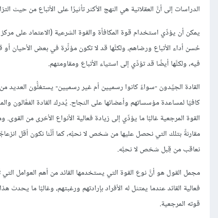
الدراسات إلى أنَّ العقلانية هي النهج الأكثر تأثيرًا على الأتباع من حيث ا
يمكن أن يؤدِّي استخدام قوة المكافأة والقوة الشرعية (الاعتماد على مركز ا
حُسن أداء الأتباع ورضاهم، ولكنَّها قد لا تكون مؤثِّرة في بعض الأحيان أو 
فيه، ولكنَّها أيضًا قد تؤدِّي إلى استياء الأتباع ومقاومتهم.
القادة الجيِّدون -سواءً كانوا رسميين أم غير رسميين- يستغلُّون العديد من
كافيًا لمساعدة مؤسساتهم وأعضائها على النجاح. يُدرك القادة الفعَّالون والمؤث
القوة المرجعية غالبًا ما يؤدِّي إلى زيادة فعالية الأنواع الأخرى من القوى.
مقارنةً بتلك التي نحصل عليها من شخص لا نحبُّه، كما أنَّنا نكون أقل انزعاجً
نعاقب من قِبل شخص لا نحبُّه.
مجمل القول هو أنَّ نوع القوة التي يستخدمها القائد من أهم العوامل التي تُ
فعالية القائد عندما يمتثل له الأفراد بإرادتهم ورغبتهم، وغالبًا ما يحدث هذا
قوته المرجعية.