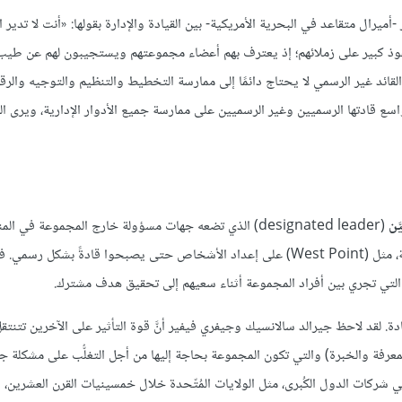
بر -أميرال متقاعد في البحرية الأمريكية- بين القيادة والإدارة بقولها: «أنت لا تدير 
يين نفوذ كبير على زملائهم؛ إذ يعترف بهم أعضاء مجموعتهم ويستجيبون لهم عن طيب
َ القائد غير الرسمي لا يحتاج دائمًا إلى ممارسة التخطيط والتنظيم والتوجيه والرقا
ع قادتها الرسميين وغير الرسميين على ممارسة جميع الأدوار الإدارية، ويرى الكث
َّن
(designated leader) الذي تضعه جهات مسؤولة خارج المجموعة في ا
القيادي، فمثلًا تعمل برامج تدريب الضباط الاحتياط والأكاديميات العسكرية، مثل (West Point) على إعداد الأشخاص حتى يصبحوا قادةً ب
. لقد لاحظ جيرالد سالانسيك وجيفري فيفير أنَّ قوة التأثير على الآخرين تتنتقل
 المعرفة والخبرة) والتي تكون المجموعة بحاجة إليها من أجل التغلُّب على مشكلة ج
شركات الدول الكُبرى، مثل الولايات المُتّحدة خلال خمسينيات القرن العشرين، وذ