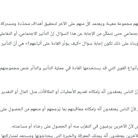
جمعهم مجموعة معينة ويعتمد كلّ منهم على الآخر لتحقيق أهداف محدَّدة ومشتركة
جتماعي حتى نتمكَّن من الإجابة عن هذا السؤال. إنَّ التأثير الاجتماعي، أو التفاعل
ً على ذلك تكون إجابة سؤال «كيف يؤثِّر القادة على أتباعهم؟» هي أنَّ التأثير 
نواع القوى التي قد يستخدمها القادة في عمليّة التأثير والتأثّر ضمن مجموعتهم ال
َّ الناس يعتقدون أنَّه بإمكانه تقديم الأُعطيات أو المكافآت، مثل: المال أو التقدي
لأنَّ الناس يعتقدون أنَّه بإمكانه معاقبتهم بما يُزعجهم أو منعهم من الحصول على
ص لأنَّ الآخرين يرغبون في التقرُّب منه أو الحصول على رضاه أو مساعدته.
 الآخرين يعتقدون أنَّه يمتلك المعرفة والخبرة التي يحتاجونها ومستعد لمشاركتها 