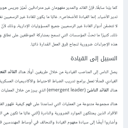
كما بيَّنا سابقًا، فإنَّ القائد والمدير مفهومان غير مترادفين. تُميِّز جريس هو
تدير الأشياء. إنما القيادة للأشخاص». غالبًا ما يكون للقادة غير الرسم
لا تتضمَّن أدوار القادة غير الرسميين جميع المسؤوليات الإدارية، وذلك لأنّ
ذلك، كثيرًا ما تحثُّ المؤسسات التي تسمح بمشاركة الموظفين على نطاق واس
هذه الإجراءات ضرورية لنجاح فِرق العمل المُدارة ذاتيًا.
السبيل إلى القيادة
يصل الناس إلى المناصب القيادية من خلال طريقين. أولًا، هناك
القائد المُعي
هناك
القائد الناشئ
(emergent leader) الذي يبرز من خلال العمليات التي تجري بين أفراد المجموعة أثناء سعيهم إلى تحقيق هدف مشترك.
هناك مجموعة متنوعة من العمليات التي تساعدنا على فهم كيفية ظهور القادة
الأفراد الذين يمتلكون الموارد الضرورية والنادرة (التي غالبًا ما تكون هي
وأشاروا أيضًا إلى سيادة مفهوم القيادة والتحالف في أوساط المهندسين في 