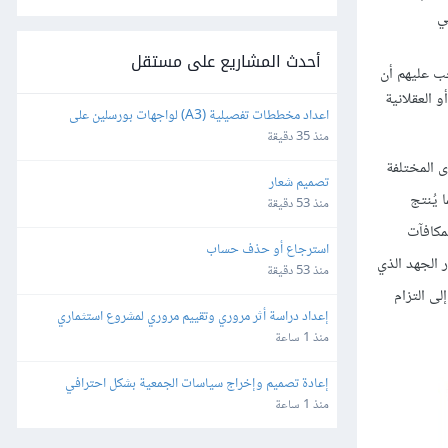
ي
أحدث المشاريع على مستقل
َّب عليهم أن
 العقلانية
اعداد مخططات تفصيلية (A3) لواجهات بورسلين على 
الأوتوكاد
منذ 35 دقيقة
ى المختلفة
تصميم شعار
 يُنتج
منذ 53 دقيقة
لمكافآت
استرجاع أو حذف حساب
 الجهد الذي
منذ 53 دقيقة
لى التزام
إعداد دراسة أثر مروري وتقييم مروري لمشروع استثماري
منذ 1 ساعة
إعادة تصميم وإخراج سياسات الجمعية بشكل احترافي
منذ 1 ساعة