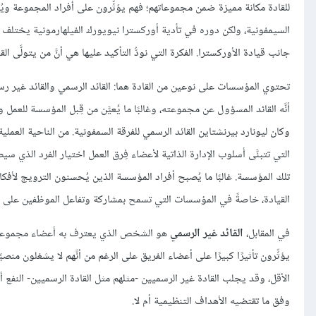
للقادة مكانة مميزة ضمن مجموعاتهم؛ فهم يؤثِّرون على أفراد المجموعة ويُق
السيمفونية، ولكن دوره في تأدية أوركسترا نيويورك الفيلهارمونية يختلف اختل
جانب قيادة الأوركسترا. الفكرة التي نودُّ التأكيد عليها هي أنَّ من يتولَّى ال
تحتوي المؤسسات على نوعين من القادة هما: القائد الرسمي والقائد غير ر
أنَّه القائد المسؤول عن مجموعته، وغالبًا ما يُعيَّن من قِبل المؤسسة للعم
وكان ليونارد بيرنشتاين القائد الرسمي للفرقة السمفونية. من الناحية العملي
التي تتبنَّى أسلوب الإدارة الذاتية لأعضاء فِرق العمل اختيار الفرد الذي س
تلك المؤسسة. غالبًا ما يُصبح أفراد المؤسسة الذين يُحسنون الترويج لأفكارهم
القيادة، خاصةً في المؤسسات التي تسمح بمشاركة وتفاعل الموظفين على 
في المقابل،
القائد غير الرسمي
هو الشخص الذي يعترف به أعضاء مجموعته قائد
يؤثِّرون تأثيرًا كبيرًا على أعضاء الفريق على الرغم من أنَّهم لا يشغلون 
الأقل، وقد يجلب القادة غير الرسميين -مثلهم مثل القادة الرسميين- النفع
وفق ما تقتضيه الأهداف التنظيمية أم لا.