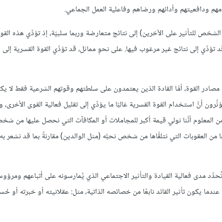
لتزامهم ودافعيتهم وأدائهم ورضاهم وفاعلية العمل الجماعي.
لشخص للتأثير على الآخرين) إلى نتائج متعارضة وربما سلبيّة، إذ تؤدِّي هذه القوى 
قد تؤدِّي إلى نتائج غير مرغوب فيها. على نحوٍ مماثل، قد تؤدِّي القوة القسرية إلى
 مصادر القوة، أمَّا القادة الذين يعتمدون على سلطتهم وقوتهم الشرعية فقط لا يك
ِّرون أنَّ استخدام القوة القسرية غالبًا ما يؤدِّي إلى تقليل فعالية القوى الأخرى، و
 ومن المعلوم أنَّنا نولي قيمة أكبر للمجاملات أو المكافآت التي نحصل عليها من شخص
ا من العقوبات التي نتلقَّاها من شخص نحبُّه (مثل الوالدين) مقارنةً بما قد نشعر به
حدِّد مدى فعالية القيادة والتأثير الاجتماعي الذي يُمارسونه على أتباعهم ومرؤوس
 عندما يكون تأثير القائد نابعًا من خصائصه الذاتية، مثل: عقلانيته أو خبرته أو حُ