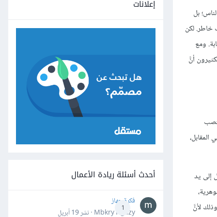
إعلانات
الناس؛ بل
 خاطر. لكن
بة. ومع
يرون أنَّ
لمنصب
شكل رسمي. في المقابل،
أحدث أسئلة ريادة الأعمال
 إلى يد
وهرية،
فكرة جهاز
لك لأنَّ
1
Mbkry Hgazy · نشر
19 أبريل