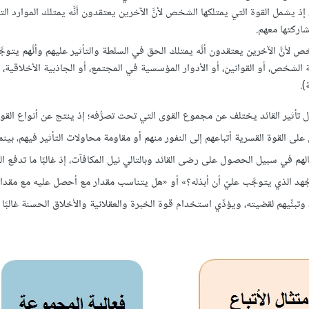
 يشمل القوة التي يمتلكها الشخص لأنَّ الآخرين يعتقدون أنَّه يمتلك الموارد الت
اركتها معهم.
خص لأنَّ الآخرين يعتقدون أنَّه يمتلك الحق في السلطة والتأثير عليهم وأنَّهم يتوج
 الشخص، أو القوانين، أو الأدوار المؤسسية في المجتمع، أو الجاذبية الأخلاقية، أو
).
جال تأثير القائد يختلف عن مجموع القوى التي تحت تصرُّفه؛ إذ ينتج عن أنواع القو
ى القوة القسرية أتباعهم إلى النفور منهم أو مقاومة محاولات التأثير فيهم، بينما
عالهم في سبيل الحصول على رضى القائد وبالتالي نيل المكافآت، إذ غالبًا ما تدفع ا
جُهد الذي يتوجَّب عليّ أن أبذله؟» أو «هل يتناسب مقدار مع أحصل عليه مع مقدار
 وتبنِّيهم لقضيته، ويؤدِّي استخدام قوة الخبرة والعقلانية والأخلاق الحسنة غالبًا إ