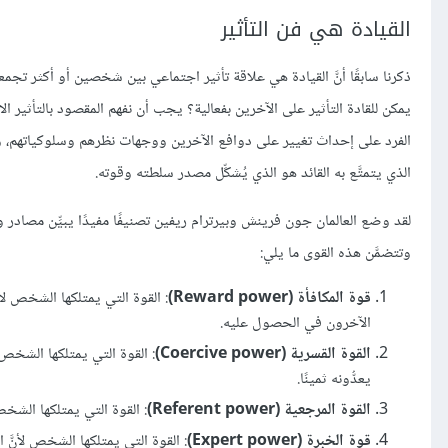
القيادة هي فن التأثير
ذكرنا سابقًا أنَّ القيادة هي علاقة تأثير اجتماعي بين شخصين أو أكثر ت
يمكن للقادة التأثير على الآخرين بفعالية؟ يجب أن نفهم المقصود بالتأثير الا
الفرد على إحداث تغيير على دوافع الآخرين ووجهات نظرهم وسلوكياتهم، وبناء
الذي يتمتَّع به القائد هو الذي يُشكِّل مصدر سلطته وقوته.
لقد وضع العالمان جون فرينش وبيرترام ريفين تصنيفًا مفيدًا يبيِّن مصادر وأ
وتتضمَّن هذه القوى ما يلي:
قوة المكافأة (Reward power)
: القوة التي يمتلكها الشخص لأن
الآخرون في الحصول عليه.
القوة القسرية (Coercive power)
: القوة التي يمتلكها الشخص 
يعدُّونه ثمينًا.
القوة المرجعية (Referent power)
: القوة التي يمتلكها الشخ
قوة الخبرة (Expert power)
: القوة التي يمتلكها الشخص لأنَّ