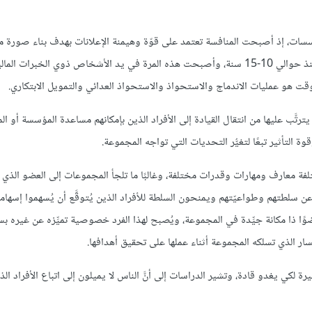
مؤسسات، إذ أصبحت المنافسة تعتمد على قوّة وهيمنة الإعلانات بهدف بناء صورة م
للمنتجات في ذهن المستهلك. انتقلت دفة القيادة وقوة التأثير مرة أخرى منذ حوالي 10-15 سنة، وأصبحت هذه المرة في يد الأشخاص ذوي الخبرات الم
لوقت هو عمليات الاندماج والاستحواذ والاستحواذ العدائي والتمويل الابتكاري.
ما يترتَّب عليها من انتقال القيادة إلى الأفراد الذين بإمكانهم مساعدة المؤسسة أو 
ة التأثير تبعًا لتغيُّر التحديات التي تواجه المجموعة.
لمختلفة معارف ومهارات وقدرات مختلفة، وغالبًا ما تلجأ المجموعات إلى العضو الذي
عن سلطتهم وطواعيّتهم ويمنحون السلطة للأفراد الذين يُتوقَّع أن يُسهموا إسهام
وًا ذا مكانة جيِّدة في المجموعة، ويُصبح لهذا الفرد خصوصية تميِّزه عن غيره ب
سار الذي تسلكه المجموعة أثناء عملها على تحقيق أهدافها.
ة لكي يغدو قادة، وتشير الدراسات إلى أنَّ الناس لا يميلون إلى اتباع الأفراد الذي