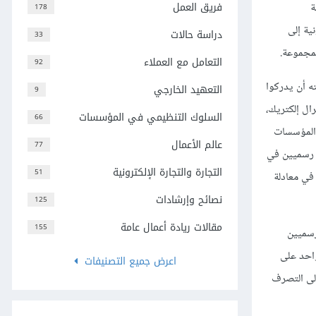
فريق العمل
ة
178
ية إلى
دراسة حالات
33
المجموعة.
التعامل مع العملاء
92
ه أن يدركوا
التعهيد الخارجي
9
رال إلكتريك،
السلوك التنظيمي في المؤسسات
66
ح المؤسسات
عالم الأعمال
77
ةً رسميين في
التجارة والتجارة الإلكترونية
51
 في معادلة
نصائح وإرشادات
125
مقالات ريادة أعمال عامة
155
رسميين
واحد على
اعرض جميع التصنيفات
إلى التصرف