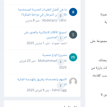
ما هي أفضل التقنيات الحديثة المستخدمة
ميزة
للكشف عن السرطان في مراحله المبكرة؟
3
Abdelaziz Tahir · نشر
8 مارس
الية
تسويق الأفكار الابتكارية والعثور على
الشركاء المناسبين
1
المجموعة على
احمد حموده · نشر
1 مارس 2025
مشروع الواح شمسية
 يمتلك
Mohammad Awali · نشر
25 فبراير
2
ات بارزة من
2025
سبب كفاءته
الاسهم وتخصصاته وفريق والهندسة المالية
الخ
2
Fahd Ggg · نشر
9 فبراير 2025
ن لا