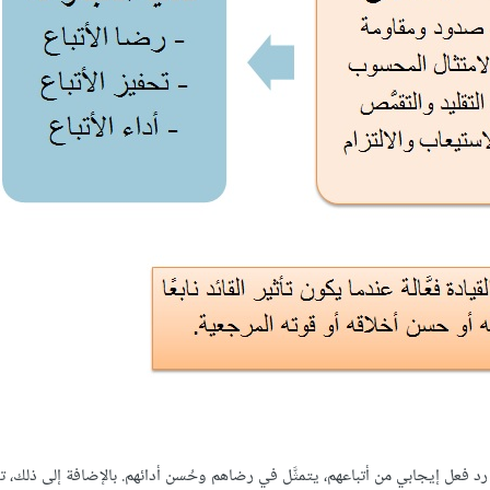
 فعل إيجابي من أتباعهم، يتمثَّل في رضاهم وحُسن أدائهم. بالإضافة إلى ذلك، ت