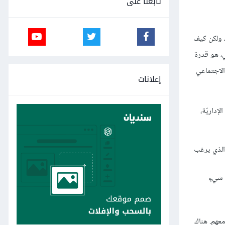
تابعنا على
، ولكن كيف
ي، هو قدرة
الاجتماعي
إعلانات
إداريّة،
ر الذي يرغب
 شيءٍ
معهم. هناك