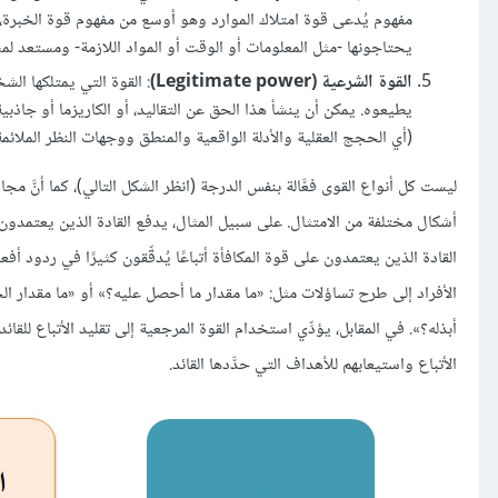
مفهوم يُدعى قوة امتلاك الموارد وهو أوسع من مفهوم قوة الخبرة، إذ
يحتاجونها -مثل المعلومات أو الوقت أو المواد اللازمة- ومستعد لمش
القوة الشرعية (Legitimate power)
: القوة التي يمتلكها الش
يطيعوه. يمكن أن ينشأ هذا الحق عن التقاليد، أو الكاريزما أو جاذبية
(أي الحجج العقلية والأدلة الواقعية والمنطق ووجهات النظر الملائمة
ليست كل أنواع القوى فعَّالة بنفس الدرجة (انظر الشكل التالي)، كما أنَّ م
أشكال مختلفة من الامتثال. على سبيل المثال، يدفع القادة الذين يعتمدون عل
القادة الذين يعتمدون على قوة المكافأة أتباعًا يُدقِّقون كثيرًا في ردود أف
الأفراد إلى طرح تساؤلات مثل: «ما مقدار ما أحصل عليه؟» أو «ما مقدار ال
أبذله؟». في المقابل، يؤدِّي استخدام القوة المرجعية إلى تقليد الأتباع للقائد
الأتباع واستيعابهم للأهداف التي حدَّدها القائد.