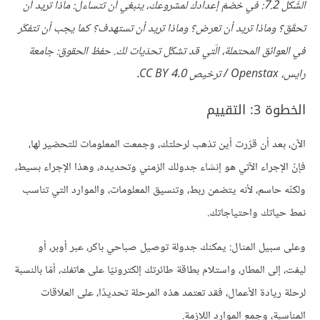
الشّكل 7.2: في خضمّ إعدادك لمشروعك، ينبغي أن تتساءل: ماذا تريد أن
تحقّق؟ وماذا تريد أن تعرض؟ وماذا تريد أن تستهدف؟ كما يجب أن تتفكّر
في العوائق المحتملة، الّتي قد تشكّل تحدّيات لك. حفظ الحقوق: جامعة
رايس، Openstax / ترخيص CC BY 4.0.
الخطوة 3: التقييم
الآن، بعد أن قرّرت أين تذهب لرحلتك، وجمعت المعلومات للتحضير لها،
فإنّ الإجراء الآتي هو إنشاء جدولك الزمني وتحديده، وهذا الإجراء بسيط،
ولكنّه حاسم، لأنه يتضمن ربط، وتنسيق المعلومات، والموارد التي تناسب
نمط حياتك واحتياجاتك.
وعلى سبيل المثال: يمكنك جدولة توصيل صباحي باكر، عبر أوبر، أو
ليفت، إلى المطار، واستلام بطاقة طائرتك إلكترونيّا على هاتفك، أمّا بالنسبة
لرحلة ريادة الأعمال، فقد تعتمد هذه المرحلة تحديدًا، على العلاقات
المناسبة، وجمع الموارد اللازمة.