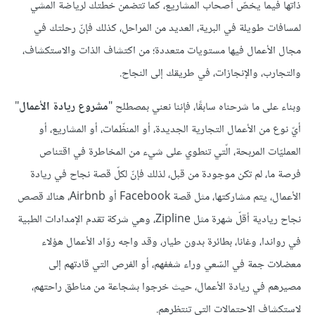
ذاتها فيما يخصّ أصحاب المشاريع، كما تتضمن خطتك لرياضة المشي
لمسافات طويلة في البرية، العديد من المراحل، كذلك فإنّ رحلتك في
مجال الأعمال فيها مستويات متعددة؛ من اكتشاف الذات والاستكشاف،
والتجارب، والإنجازات، في طريقك إلى النجاح.
وبناء على ما شرحناه سابقًا، فإننا نعني بمصطلح "
مشروع ريادة الأعمال
"
أيّ نوع من الأعمال التجارية الجديدة، أو المنظّمات، أو المشاريع، أو
العمليّات المربحة، الّتي تنطوي على شيء من المخاطرة في اقتناص
فرصة ما، لم تكن موجودة من قبل، لذلك فإنّ لكلّ قصة نجاح في ريادة
الأعمال، يتم مشاركتها، مثل قصة Facebook أو Airbnb، هناك قصص
نجاح ريادية أقلّ شهرة مثل Zipline، وهي شركة تقدم الإمدادات الطبية
في رواندا، وغانا، بطائرة بدون طيار، وقد واجه روّاد الأعمال هؤلاء
معضلات جمة في السّعي وراء شغفهم، أو الفرص التي قادتهم إلى
مصيرهم في ريادة الأعمال، حيث خرجوا بشجاعة من مناطق راحتهم،
لاستكشاف الاحتمالات التي تنتظرهم.