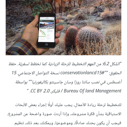
"الشّكل 6.2: من المهمّ التّخطيط للرّحلة الرّياديّة كما تخطّط لسفريّة. حفظ
الحقوق: ""#conservationlancd15 نسخة التواصل الاجتماعي. 15
أغسطس، في نصب سانتا روزا وسان جاسينتو بكاليفورنيا"" بواسطة
Bureau Of land Management / فليكر، CC BY 2.0. "
للتخطيط لرحلة ريادة الأعمال، يجب عليك أولًا إجراء بعض الأبحاث
الاستباقيّة بشأن فكرة مشروعك، وإذا أردت صورة واضحة عن المشروع،
فيجب أن يكون بحثك صادقًا، وموضوعيًا، ويمكنك، بعد ذلك، تنظيم