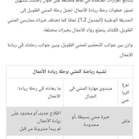
بنتائج القرارات المتّخذة في نقاط مختلفة على طول رحلتك، لتسهيل
تصوّر خطوات رحلة ريادة الأعمال. تخيّل رحلة المشي الطّويل إلى
الحديقة الوطنية (الجدول 1.2). تمامًا كما تختلف خبرات ممارسي المشي
الطّويل، فكذلك يتمتّع روّاد الأعمال بخبرات مختلفة.
وازن بين جوانب التّحضير للمشي الطّويل، وبين جوانب رحلتك في ريادة
الأعمال.
تشبيه رياضة المشي برحلة ريادة الأعمال
نوع
مستوى مهارة المشي في
ما يعادله في رحلة ريادة
الريا
الجبال
الأعمال
ضي
اطّلاع جديد، أو محدود على
خبرة مشي بسيطة ،أو
ماشٍ
ريادة الأعمال.
محدودة.
لم يبدأ مشروعًا من قبل.