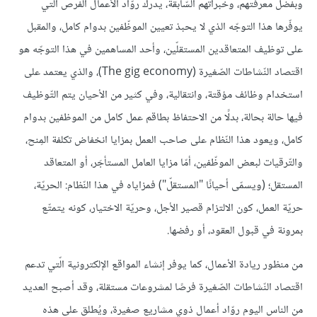
وبفضل معرفتهم، وخبراتهم السّابقة، يدرك روّاد الأعمال الفرص الّتي
يوفّرها هذا التوجّه الذي لا يحبذ تعيين الموظّفين بدوام كامل، والمقبل
على توظيف المتعاقدين المستقلّين، وأحد المساهمين في هذا التوجّه هو
اقتصاد النّشاطات الصّغيرة (The gig economy)، والذي يعتمد على
استخدام وظائف مؤقتة، وانتقالية، وفي كثير من الأحيان يتم التّوظيف
فيها حالة بحالة، بدلًا من الاحتفاظ بطاقم عمل كامل من الموظفين بدوام
كامل، ويعود هذا النّظام على صاحب العمل بمزايا انخفاض تكلفة المِنح،
والتّرقيات لبعض الموظّفين، أمّا مزايا العامل المستأجَر، أو المتعاقد
المستقل؛ (ويسمّى أحيانًا "المستقلّ") فمزاياه في هذا النّظام: الحريّة،
حريّة العمل، كون الالتزام قصير الأجل، وحريّة الاختيار، كونه يتمتّع
بمرونة في قبول العقود، أو رفضها.
من منظور ريادة الأعمال، كما يوفر إنشاء المواقع الإلكترونية الّتي تدعم
اقتصاد النّشاطات الصّغيرة فرصًا لمشروعات مستقلة، وقد أصبح العديد
من الناس اليوم روّاد أعمال ذوي مشاريع صغيرة، ويُطلق على هذه