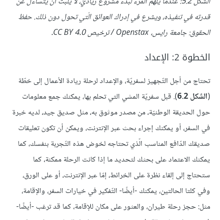
الشّكل 5.2: عندما يُلهم المرء لبدء مشروع رياديّ، لا يلبث أن يتساءل عن
قدرته في تنفيذه، ويشرع في إدراك العوائق الّتي تحول دون ذلك. حفظ
الحقوق: جامعة رايس، Openstax / ترخيص CC BY 4.0.
الخطوة 2: الإعداد
تحتاج من أجل التّجهيز لسفريّة، والإعداد لرحلة ريادة الأعمال إلى خطّة
(
الشّكل 6.2
). قبل سفريّة المشي التي تحلم بها، يمكنك جمع معلومات
حول الحديقة الوطنيّة، من مصدر موثوق به، مثل صديق جيد، لديه خبرة
في السفر، أو يمكنك إجراء بحث عبر الإنترنت، ويمكن أن تكون تعليقات
صديقك الدّافع المناسب الّذي تحتاجه لخوض هذه التّجربة بنفسك، كما
يمكنك الاعتماد على بحثك لتحديد ما إذا كانت الرحلة ممكنة، كما
ستحتاج إلى إلقاء نظرة على الخرائط، إمّا عبر الإنترنت، أو على الورق،
وفي كلتا الحالتين، يمكنك -أيضًا- التّفكير في خيارات السفر، والإقامة،
مثل: حجز رحلة طيران، والعثور على مكان للإقامة، كما قد ترغب -أيضًا-