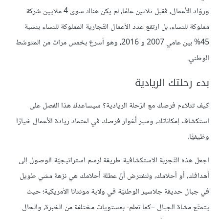
وروّاد الأعمال، فقبل ثلاثين عامًا، لم يكن هناك سوى 4 ملايين شركة
مملوكة للنساء، بل ارتفع عدد الأعمال التّجارية المملوكة للنساء بنسبة
45% بين عامي 2007 و 2016، وهو أسرع بخمس مرات من المتوسّط
الوطني.
بدء رحلتك الريادية
كيف تتلاءم فرصك مع الرّحلة الريادية؟ سيساعدك هذا الفصل على
استكشاف إمكاناتك، وسبر أغوار فرصك في اعتماد ريادة الأعمال خيارًا
وظيفيًّا.
اجعل هذه التّجربة الاستكشافية طريقة لرسم استراتيجيّة الوصول إلى
أهدافك، أو أحلامك، ولنفترض أنّ عطلة أحلامك هي نزهة مشي طويل
في جبال حديقة جلاسير الوطنيّة في ولاية مونتانا الأمريكية؛ حيث
يتمتّع مشاة الجبال –كما تعلم- بمستويات مختلفة من الخبرة، والحال