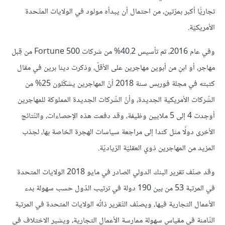
تجاريًّا أكبر بمرّتين، من احتمال أن يبدأه مولود في الولايات المتّحدة
الأمريكيّة.
وفي عام 2016، تم تأسيس 40.2% من شركات Fortune 500 من قِبل
مهاجر، أو ابنِ من أبوين مهاجرين على الأقلّ، وذكرت دينا برين في مقال
كتبته في مجلة فوربس سنة 2018 أنّ المهاجرين يشكّلون 25% من
الشّركات الأمريكية الجديدة، وأنّ الشّركات الجديدة المملوكة للمهاجرين
أوجدت 4 إلى 5 ملايين وظيفة، وقد دفعت هذه الإحصاءات، والنّتائج
الأخرى دولًا مثل كندا إلى مراجعة سياسات الهجرة الخاصة بها، لجذب
المزيد من المهاجرين ذوي العقليّة الرّياديّة.
وقد صنّف تقرير البنك الدولي الصادر في مايو 2018 الولايات المتحدة
في المرتبة 53 من بين 190 دولة في ترتيب الدّول حسب سهولة بدء
الأعمال التجارية فيها، ويصنّف التّقرير ذاتُه الولايات المتحدة في المرتبة
الثّامنة في مقياس سهولة ممارسة الأعمال التجارية، ويشير الاختلاف في