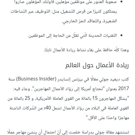
صعوبة العثور على موظفين مؤهلين، فأولئك المؤهّلون صاروا
يمتلكون كثيرًا من فرص التّشغيل، مثل: التّوظيف عبر النّشاطات
الصّغيرة، والتّعاقد الحرّ الخارجي.
التّقنيات الحديثة الّتي تقلّل من الحاجة إلى الموظفين.
وهذا كلّه حافظ على بقاء نشاط ريادة الأعمال ثابتًا.
ريادة الأعمال حول العالم
كتب ديفيد جولي مقالًا في بيزنس إنسايدر (Business Insider) سنة
2017 بعنوان "تحتاج أمريكا إلى روّاد الأعمال المهاجرين". وجاء فيه:
"يشكّل المهاجرون 15 بالمائة من القوى العاملة الأمريكية، و 25 بالمائة من
القوى العاملة في البلاد من روّاد الأعمال تشمل 40٪ من الشّركات الناشئة
مهاجرًا واحدًا على الأقل."
تستشهد مقالة جولي بدراسة خلصت إلى أنّ احتمال أن ينشئ مهاجر عملًا