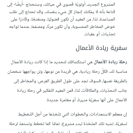
المشروع الجديد، أولويّة قصوى في حياتك، وستحتاج -أيضًا- إلى
قناعة بأنه لا يمكنك إنجاز كل شيء بنفسك، وقد تحتاج إلى طلب
المساعدة، لذا، من المفيد أن تكون فضوليًا، ومنفتحًا، وقادرًا على
خوض المخاطر المحسوبة، وأن تكون مرنًا، ومصمّما، عندما تواجه
تحدّيات، أو عقبات.
سفرية ريادة الأعمال
رحلة ريادة الأعمال
هي استكشافك لتحديد ما إذا كانت ريادة الأعمال
مناسبة لك، فكلّ رحلة ريادية، هي فريدة من نوعها، ولن يواجهها شخصان
بالطريقة نفسها، فسوف تجد على طول الطريق الفرص، والمخاطر إلى
جانب التحدّيات، والمكافآت، لذا، فمن المفيد التّفكير في رحلة ريادة
الأعمال على أنها سفريّة مثيرة، أو مغامرة جديدة.
إن معظم الاستعدادات، والخطوات التي تتّخذها من أجل التّخطيط
لسفريّة، تشبه تلك المتّخذة لبدء مشروع، تمامًا كما تخطط وتستعدّ لرحلة