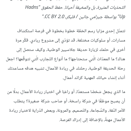
التّحدّيات المثيرة، بل والمخيفة أحيانا. حفظ الحقوق "Hadns
Up" بواسطة جيرامي جانين / فليكر، CC BY 2.0."
تتمثّل إحدى مزايا رسم الخطّة خطوة بخطوة في فرصة استكشاف
مسارات، أو سلوكيات مختلفة، قد تؤدّي إلى مشروع ريادي. فكّر مرة
أخرى في حلمك لزيارة حديقة جلاسيير الوطنية، وكيف ستصل إلى
هناك؟ ما المعدّات الّتي ستحتاجها؟ ما أنواع التّجارب الّتي تتوقّعها؟ اجعل
رحلة الحديقة الوطنية، رحلتك في ريادة الأعمال، تشبيه هدفه مساعدتك
أثناء إنشاء حياتك المهنية كرائد أعمال.
ما الذي يجعل شخصًا مستعدًا، أو راغبًا في اختيار ريادة الأعمال، بدلًا من
أن يصبح موظفًا في شركة راسخة، أو صاحب شركة صغيرة؟ يتطلب
الأمر الثّقة، والشّجاعة، والتّصميم، والمرونة، وبعض الدّراية لاختيار ريادة
الأعمال مهنةً، بالإضافة إلى إدراك الفرصة.