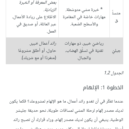
بعض المعرفة أو الخبرة
* خبرة مشي متوسّطة.
الرّياديّة.
متسلّ
مهارات خاصّة في المغامرة
الاطّلاع على ريادة الأعمال،
ق
والأسطح الصّعبة.
عبر العائلة، أو صديق في
العمل.
رياضيّ خبير، ذو مهارات
رائد أعمال خبير.
جبليّ
تقنيّة في تسلّق الهضاب،
حاول، أو أطلق مشروعًا
والجبال.
(منفردًا أو مع شريك).
الجدول 1.2
الخطوة 1: الإلهام
عندما تفكّر في أن تغدو رائد أعمال، ما هو الإلهام لمشروعك؟ فكما يكون
لديك مصدر إلهام لرحلة المشي لمسافات طويلة، نحو حديقة جليشر
الوطنية، ينبغي أن يكون لديك مصدر إلهام، وراء قرارك أن تصبح رائد