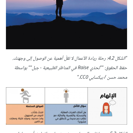
"الشّكل 4.2: رحلة ريادة الأعمال لا تقلّ أهميّة عن الوصول إلى وجهتك.
حفظ الحقوق: ""تحدّي Raise في المناظر الطّبيعيّة - جبل"" بواسطة
محمد حسن / بيكسابي CC0."