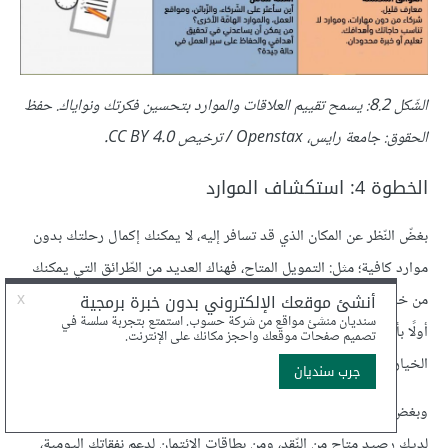
الشّكل 8.2: يسمح تقييم العلاقات والموارد بتحسين فكرتك ونواياك. حفظ
الحقوق: جامعة رايس، Openstax / ترخيص CC BY 4.0.
الخطوة 4: استكشاف الموارد
بغضّ النّظر عن المكان الذي قد تسافر إليه، لا يمكنك إكمال رحلتك بدون
موارد كافية؛ مثل: التمويل المتاح، فهناك العديد من الطّرائق التي يمكنك
من خلالها تمويل رحلة التنزه ومنها: المدّخرات مثلًا، أو القروض، أو الدّفع
أولًا بأول، أو الرّعاية؛ (الأسرة، أو الأصدقاء)، أو أيّ مجموعة من هذه
الخيارات، على سبيل المثال لا الحصر.
وبغض النّظر عن كيفيّة تمويل رحلتك، فقد يكون من المفيد أن يكون
لديك رصيد متاح من النّقد، ومن بطاقات الائتمان لدعم نفقاتك اليومية،