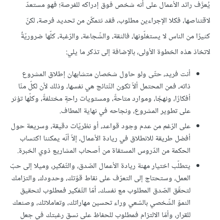
يُعرَّف رائد الأعمال على أنه شخص فوق إدراكه للفرصة؛ فهو مستعدّ
لاقتناصها، فكلا الإجراءين مطلوب، فقد نتمكّن من تحديد فرصة، لكنّ
كثيرًا من الناس لا يستغلّونها، فالثقة، والشّجاعة، والرّغبة، كلّها ضروريّةٌ
لاتخاذ هذه الخطوة الأولى، بالإضافة إلى تذكر ما يلي:
أنت فريد، حتّى ولو حاول شخصان متشابهان إطلاق المشروع
ذاته، فمن المحتمل ألاّ تكون النّتائج هي نفسها، وذلك لأن لكلّ منّا
أفكارًا، ونهجًا، وموارد متاحةً، ومستويات راحةٍ مختلفةً، وكلّها تؤثر
على تطوير المشروع، ونجاحه في نهاية المطاف.
على الرّغم من عدم وجود قواعد، أو نظريّات دقيقة، وسريعة حول
أفضل طريقة للانطلاق في ريادة الأعمال، إلاّ أنّه يمكننا اكتساب
الحكمة من الدّروس المستقاة من أصحاب المشاريع ذوي الخبرة.
يتطلّب اختيار مهنة ريادة الأعمال الصّدق، والتّفكير، وميلا إلى حبّ
العمل، وستحتاج إلى التعرّف على نقاط قوّتك، وحدودك، والتزامك
لتحقّق الصّدق المطلوب مع نفسك، أمّا التّفكير فمطلوب لتحقيق
النموّ الشّخصي بالسّعي وراء تحسين مهاراتك، وتعاملاتك، وصنعك
للقرار، وأمّا الالتزام فمطلوب للحفاظ على نسق رغبتك في جعل