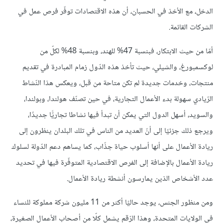
الدخل، مع الأخذ في الحسبان، أن هذه الاقتصادات توفّر فرص عمل في
الشركات القائمة.
أمّا من حيث الابتكار، فبنسبة 47% للهند، وبنسبة 48% لكلّ من
لوكسمبورغ، والشيلي، حيث تأخذ هذه الدّول زمام المبادرة في تقديم
منتجات، وخدمات جديدة لم تكن متاحة من قبل، ويعكس هذا النّشاط
الرّيادي سهولة بدء الأعمال التجارية، في حين تصنّف هولندا، وبولندا،
والسويد، أسهل الدول التي يمكن أن تبدأ فيها نشاطا تجاريًّا جديدًا،
ويرجع ذلك جزئيًا إلى أنّ العديد من الناس في تلك البلدان ينظرون إلى
ريادة الأعمال على أنها أسلوب حياة جذّاب، كما يساهم دعم الدّولة لسلوك
ريادة الأعمال بالإضافة إلى الفرص الاقتصادية المتوفّرة فيها في تحديد
عدد الأشخاص الذين يمارسون أنشطة ريادة الأعمال.
ومن منظور الجنس، يوجد حاليًا أكثر من 11 مليون شركة مملوكة للنساء
في الولايات المتحدة، وهذا الرّقم يشمل كلّا من أصحاب الأعمال الصغيرة،