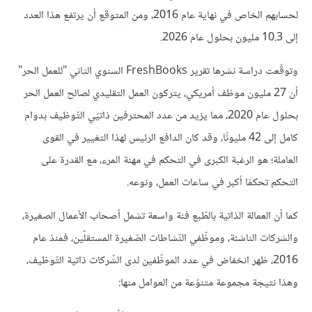
لحسابهم الخاص في نهاية عام 2016، ومن المتوقع أن يرتفع هذا العدد
إلى 10.3 مليون بحلول عام 2026.
وتوقّعت دراسة نشرها تقرير FreshBooks السنوي الثاني "للعمل الحر"
أن 27 مليون موظف أمريكي، يتركون العمل التقليدي لصالح العمل الحر
بحلول عام 2020، مما يزيد من عدد المحترفين ذاتيّي التّوظيف بدوام
كامل إلى 42 مليونًا، وقد كان الدافع الرئيس لهذا التغيير في القوى
العاملة؛ هو الرغبة الكبرى في التحكم في مهنة المرء، مع القدرة على
التحكم تحكمًا أكبر في ساعات العمل، ونوعه.
كما أن العمالة الذاتية بالطّبع فئة واسعة تشمل أصحاب الأعمال الصغيرة،
والشركات الناشئة، وموظّفي النّشاطات الصّغيرة المستقلّين، فمنذ عام
2016، ظهر انخفاض في عدد الموظّفين لدى الشّركات ذاتية التّوظيف،
وهذا نتيجة مجموعة متنوّعة من العوامل منها: