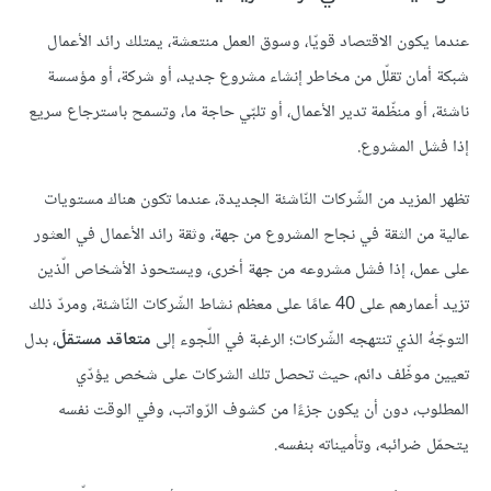
عندما يكون الاقتصاد قويّا، وسوق العمل منتعشة، يمتلك رائد الأعمال
شبكة أمان تقلّل من مخاطر إنشاء مشروع جديد، أو شركة، أو مؤسسة
ناشئة، أو منظّمة تدير الأعمال، أو تلبّي حاجة ما، وتسمح باسترجاع سريع
إذا فشل المشروع.
تظهر المزيد من الشّركات النّاشئة الجديدة، عندما تكون هناك مستويات
عالية من الثقة في نجاح المشروع من جهة، وثقة رائد الأعمال في العثور
على عمل، إذا فشل مشروعه من جهة أخرى، ويستحوذ الأشخاص الّذين
تزيد أعمارهم على 40 عامًا على معظم نشاط الشّركات النّاشئة، ومردّ ذلك
التوجّهُ الذي تنتهجه الشّركات؛ الرغبة في اللّجوء إلى
متعاقد مستقلّ
، بدل
تعيين موظّف دائم، حيث تحصل تلك الشركات على شخص يؤدّي
المطلوب، دون أن يكون جزءًا من كشوف الرّواتب، وفي الوقت نفسه
يتحمّل ضرائبه، وتأميناته بنفسه.