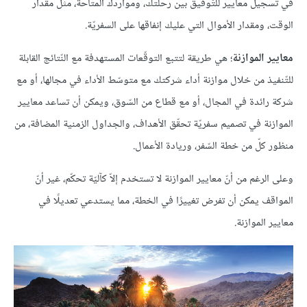
في تسجيل معايير للتّوفيق بين رحلتك، ومواردك المتاحة، مثل مقدار
الوقت، ومقدار الأموال التي عليك إنفاقها على السفريّة.
معايير الموازنة
؛ هي طريقة لتتبع التوقّعات المستهدفة مع النّتائج القابلة
للتّنفيذ من خلال موازنة أداء شركتك مع متوسّط الأداء في مجالها، أو مع
شركة رائدة في المجال، أو مع قطاع من السّوق، ويمكن أن تساعد معايير
الموازنة في تصميم سفريّة تحقّق الأهداف، والجداول الزمنية المضافة، من
منظور كلّ من خطة السّفر، وريادة الأعمال.
وعلى الرغم من أنّ معايير الموازنة لا تستخدم إلاّ كآليّة تحكّم، غير أنّ
المواقف يمكن أن تفرض تغييرًا في الخطة، مما يستدعي تعديلًا في
معايير الموازنة.