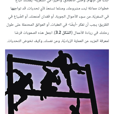
-بدءًا من الإلهام، وحتى الانطلاق، وأخيرًا في السفريّة- يمكنك اتّباع
خطوات مماثلة لبدء مشروعك، ومثلما تستعدّ لأي تحديات، قد تواجهها
في السفريّة، من سوء الأحوال الجوية، أو فقدان أمتعتك، أو الضّياع في
الطّريق؛ يجب أن تفكر -أيضًا- في العقبات، أو العوائق المحتملة على طول
رحلتك في ريادة الأعمال (
الشّكل 3.2
). اجعل هذه الصعوبات فرصًا
لمعرفة المزيد عن العمليّة الرّياديّة، وعن نفسك، وكيف تخوض التحديات.