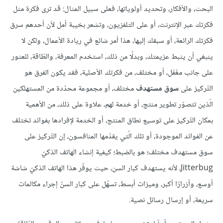
البحث، والأفكار، وتحديد أولوياتها، فعلى سبيل المثال: قد ترى فكرة مثل
فكرتك عبر الإنترنت، أو على التلفزيون، وتشعر بخيبة أمل لأن أحدهم سرق
فكرتك الرائعة، أو سبقك إليها، هذا أمر شائع في ريادة الأعمال، ولكن لا
ينبغي أن يثبط عزيمتك، وبدلًا من ذلك، استخدم المعرفة، والطّاقة، للعثور
على جانب مغْفَل، أو مختلف، من فكرتك الأصلية، فقد يكون الفرق هو
التّركيز على
سوق مستهدف
مختلف، أو مجموعة محدّدة من المستهلكين
الّذين تتصوّر تطوير منتج، أو خدمة لهم، علاوة على ذلك، من الأهمية
بمكان التّركيز على توسيع نطاق المنتج، أو الخدمة لإفرادها بفوائد تختلف
عن الفوائد الموجودة، أو تلك الّتي يقدّمها المنافسون، إن التّركيز على
سوق مستهدف مختلف؛ هو بالضبط؛ كيفية إنشاء الهاتف الذكيّ
Jitterbug، لأنه يستهدف كبار السن، حيث يوفّر هذا الهاتف الذكيّ شاشة
أوسع، وأزرارًا أكبر، وميزات أبسط، تسهّل على كبار السنّ إجراء مكالمات
سريعة، أو إرسال رسائل نصية.