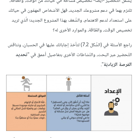
يشمل التحضير -أيضًا- تخصيص مساحة في حياتك من الوقت، والطّاقة،
تلتزم بهما في دعم مشروعك الجديد، فهل الأشخاص المهمّون في حياتك
على استعداد لدعم الاهتمام، والشّغف بهذا المشروع الجديد؛ الّذي تريد
تخصيص الوقت، والطّاقة، والموارد الأخرى له؟
راجع الأسئلة في (الشّكل 7.2) لتأخذ إجاباتك عليها في الحسبان، ونناقش
التّحضير عبر البحث، والنّشاطات الأخرى بتفاصيل أعمق في "
تحديد
الفرصة الرّياديّة
".