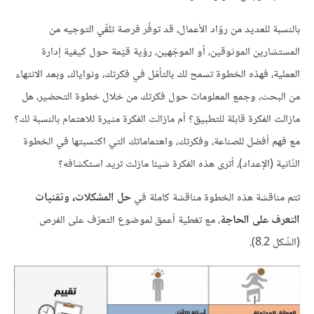
بالنسبة للعديد من روّاد الأعمال، قد توفّر فرصة تلقّي التوجيه من
المستشارين الموثوقين، أو الموجّهين، رؤية قيّمة حول كيفية إدارة
العملية، فهذه الخطوة تسمح لك بالتأمّل في فكرتك، ونواياك، وبعد الانتهاء
من البحث، وجمع المعلومات حول فكرتك من خلال خطوة التحضير، هل
مازالت الفكرة قابلة للتطبيق؟ أم مازالت الفكرة مثيرة للاهتمام بالنسبة لك؟
مع فهم أفضل للصناعة، وفكرتك، واهتماماتك التي اكتسبتها في الخطوة
الثّانية (الإعداد)، أترى هذه الفكرة شيئا مازلت تريد استكشافه؟
تتم مناقشة هذه الخطوة مناقشة كاملة في
حل المشكلات، وتقنيات
التعرف على الحاجة
، مع تغطية أعمق لموضوع التعرّف على الفرص
(الشّكل 8.2).