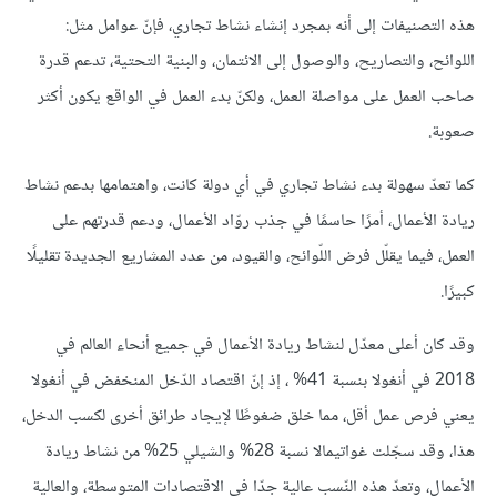
هذه التصنيفات إلى أنه بمجرد إنشاء نشاط تجاري، فإنّ عوامل مثل:
اللوائح، والتصاريح، والوصول إلى الائتمان، والبنية التحتية، تدعم قدرة
صاحب العمل على مواصلة العمل، ولكنّ بدء العمل في الواقع يكون أكثر
صعوبة.
كما تعدّ سهولة بدء نشاط تجاري في أي دولة كانت، واهتمامها بدعم نشاط
ريادة الأعمال، أمرًا حاسمًا في جذب روّاد الأعمال، ودعم قدرتهم على
العمل، فيما يقلّل فرض اللّوائح، والقيود، من عدد المشاريع الجديدة تقليلًا
كبيرًا.
وقد كان أعلى معدّل لنشاط ريادة الأعمال في جميع أنحاء العالم في
2018 في أنغولا بنسبة 41% ، إذ إنّ اقتصاد الدّخل المنخفض في أنغولا
يعني فرص عمل أقل، مما خلق ضغوطًا لإيجاد طرائق أخرى لكسب الدخل،
هذا، وقد سجّلت غواتيمالا نسبة 28% والشيلي 25% من نشاط ريادة
الأعمال، وتعدّ هذه النّسب عالية جدّا في الاقتصادات المتوسطة، والعالية