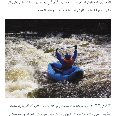
التّجارب لتحقيق نتائجك الشخصية، فكّر في رحلة ريادة الأعمال على أنّها
دليل لمعرفة ما ينتظرك، عندما تبدأ مشروعك الجديد.
"الشّكل 2.2: قد يبدو بالنّسبة للبعض أنّ الاستعداد للرحلة الرياديّة أشبه
بالذّهاب في مغامرة تجديف نهريّ، حيث يجتمع جمال المناظر، مع بعض