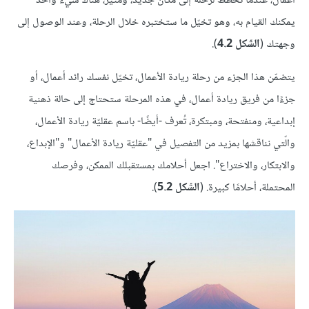
أعمال، عندما تخطّط لرحلة إلى مكان جديد، ومثير، هناك شيء واحد
يمكنك القيام به، وهو تخيّل ما ستختبره خلال الرحلة، وعند الوصول إلى
وجهتك (
الشّكل 4.2
).
يتضمّن هذا الجزء من رحلة ريادة الأعمال، تخيّل نفسك رائد أعمال، أو
جزءًا من فريق ريادة أعمال، في هذه المرحلة ستحتاج إلى حالة ذهنية
إبداعية، ومنفتحة، ومبتكرة، تُعرف -أيضًا- باسم عقليّة ريادة الأعمال،
والّتي نناقشها بمزيد من التفصيل في "عقليّة ريادة الأعمال" و"الإبداع،
والابتكار، والاختراع". اجعل أحلامك بمستقبلك الممكن، وفرصك
المحتملة، أحلامًا كبيرة. (
الشّكل 5.2
).