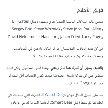
فريق الأحلام
يمتلئ عالم الشركات الناشئة التقنية بفرق مشهورة مثل: Bill Gates
وPaul Allen، ‏Steve Jobs وSteve Wozniak، ‏Sergey Brin
وLarry Page، ‏Jason Fried وDavid Heinemeier Hansson.
في كل هذه الحالات، المؤسّسان خارقا الذكاء، بارعان في الُمجاملات،
ويعملان معًا بكفاءة، ويمثّلان معًا قوّة فريدة وكبيرة.
بالطبع، يسهل أن تدرك هذا بأثر رجعيّ،
وهذا أسوأ المعلّمين، ولكن المبدأ
ينطبق على كل شركة ناشئة، خصوصًا عندما تكون الأهداف أقل طموحًا
من بناء Google التالية!
خذ على سبيل المثال نجاح
ITWatchDogs
، الشركة التي ساعدت في
انطلاقها ثمّ بيعها (قبل Smart Bear). الخلطة السرية لفريق الأحلام