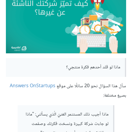
ماذا لو قلد أحدهم فكرة منتجي؟
سأل هذا السؤال نحو 20 سائلًا على موقع
Answers OnStartups
بصيغ مختلفة:
ماذا أجيب ذلك المستثمر الغنيّ الّذي يسألني: "ماذا
لو جاءت شركة كبيرة ونسخت فكرتك وصمّمت