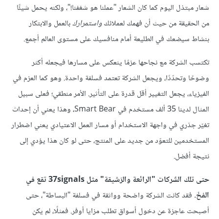
شعار مبتذل اليوم كما كان الشعار "عملنا هو شغفنا!"، ولكنه يحمل شيئًا
من الحقيقة من حيث أن فهمك لعملائك
واستمرارك
بالعمل والابتكار
بنشاط سيضعك في الطليعة أمام منافسيك على مستوى العالم أجمع.
تكتسب الشركة مع نجاحها عزمًا ينعكس على مسارها فيجعله أكثر
وضوحًا وتحدّدًا، ويجعل الشركة تعتمد فسلفة واحدة. وهو كما العزم في
الفيزياء، يجعل التغيير أقل قدرة على التأثير. الأمر منطقي؛ فعلى سبيل
المثال لدينا 35 ألف مستخدم في Smart Bear، وهذا يعني أن إحداث
تغيّر جذري في واجهة الاستخدام أو مسار العمل الاعتيادي يعني اضطرار
المستخدمين للتعوّد من جديد على المنتج، حتى لو كان هذا يؤدي إلى
نتيجة أفضل.
حتى تلك الشّركات "الرائعة والرّشيقة" مثل 37signals تقع في
الفخّ.
فقد كانت الشركة واضحة وواثقة في فسلفة "البساطة"، حتى
أصبحت عاجزة عن دخول أسواق تطلب مزايا أوفر. فمثلًا، لم يكن