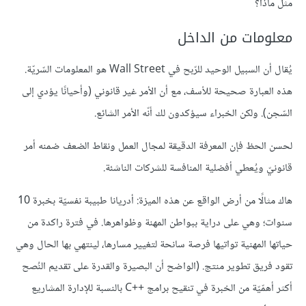
مثل ماذا؟
معلومات من الداخل
يُقال أن السبيل الوحيد للرّبح في Wall Street هو المعلومات السّريّة.
هذه العبارة صحيحة للأسف، مع أن الأمر غير قانوني (وأحيانًا يؤدي إلى
السّجن). ولكن الخبراء سيؤكدون لك أنّه الأمر الشائع.
لحسن الحظ فإن المعرفة الدقيقة لمجال العمل ونقاط الضعف ضمنه أمر
قانونيّ ويُعطي أفضلية المنافسة للشركات الناشئة.
هاك مثالًا من أرض الواقع عن هذه الميزة: أدريانا طبيبة نفسيّة بخبرة 10
سنوات؛ وهي على دراية ببواطن المهنة وظواهرها. في فترة راكدة من
حياتها المهنية تواتيها فرصة سانحة لتغيير مسارها، لينتهي بها الحال وهي
تقود فريق تطوير منتج. (الواضح أن البصيرة والقدرة على تقديم النُصح
أكثر أهمّيّة من الخبرة في تنقيح برامج ‎C++‎ بالنسبة للإدارة المشاريع