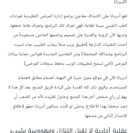
الكبيرة).
تقع أدريانا على اكتشاف مفاجئ: برامج إدارة المرضى التقليدية لعيادات
الطب النّفسي سيئة للغاية؛ فهي تعرف تلك البرامج، وتعرف نقاط ضعفها،
ولديها الآن الرؤية والقدرة على تصميم برنامجها الخاص، مستفيدةً من
أحدث التقنيات الدارجة (تطبيق ويب مثلاً يجنّب الطبيب عناء تثبيت
البرنامج ومشاكله المحتملة) ومن التفاسير الجديدة لقوانين حماية بيانات
المرضى (التي تسمح لتطبيقات الويب بحفظ سجلات المرضى).
‏أدريانا الآن في موقع مميّز: خبرة في المهنة، اهتمام مطابق لاهتمام
المستخدم، وفوق ذلك كله القدرة على قيادة فريق المنتج. بعد كل هذا لا
يهمّ إن رأي شخص آخر هذا المنتج وحاول تقليده، لأنّه من الصّعب أن
تجد شخصًا بهذا الاطّلاع. وحتّى لو قلّده، ستكون أدريانا تجهّز لإطلاق
الإصدار الثّاني من منتجها.
عقلية أحادية لا تقبل التنازل ومهووسة بشيء