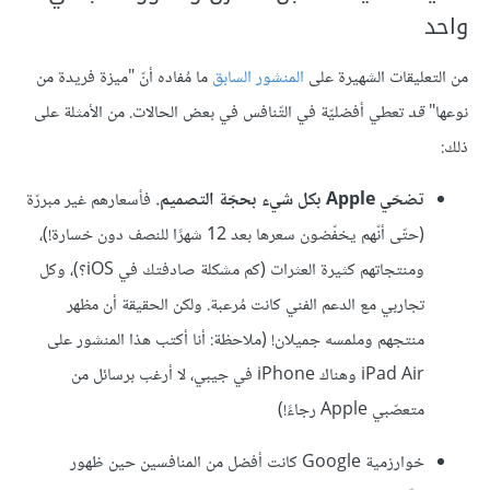
واحد
من التعليقات الشهيرة على
المنشور السابق
ما مُفاده أنّ "ميزة فريدة من
نوعها"
قد
تعطي أفضليّة في التّنافس في بعض الحالات. من الأمثلة على
ذلك:
تضحّي Apple بكل شيء بحجّة التصميم.
فأسعارهم غير مبررّة
(حتّى أنّهم يخفّضون سعرها بعد 12 شهرًا للنصف دون خسارة!)،
ومنتجاتهم كثيرة العثرات (كم مشكلة صادفتك في iOS؟)، وكل
تجاربي مع الدعم الفني كانت مُرعبة. ولكن الحقيقة أن مظهر
منتجهم وملمسه جميلان! (ملاحظة: أنا أكتب هذا المنشور على
iPad Air وهناك iPhone في جيبي، لا أرغب برسائل من
متعصّبي Apple رجاءً!)
خوارزمية Google كانت أفضل من المنافسين حين ظهور