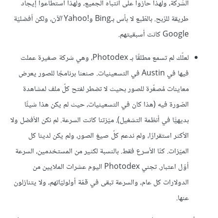
الشّركة، ولهذا حازوا على انتباه الجميع، ولهذا استطاعوا إيجاد
طريقة للرّبح. بالطّبع لا بأس بـBing و‎Yahoo!‎
الآن
، ولكن أفضليّة
Google كانت أسبقيتهم.
لعلّك لم تسمع مطلقًا بـ Photodex، وهي شركة صغيرة عملت
فيها في Austin في التسعينيات. صنعنا برنامجًا للصور يعرض
معاينات مُصغّرة للصور بحيث لا تضطر لفتح كلّ ملف لمشاهدة
الصّورة فيه (هذا كان في التسعينيات، حيث لم يكن هذا شيئًا
بديهيًّا في أنظمة التشغيل). ميّزتنا كانت السرعة. لم نكن الأفضل ولا
الأكثر استقرارًا، ولم ندعم كلّ صيغ الصور، ولم يكن لدينا كل
الميّزات. كنّا الأسرع فقط. بالنسبة لكثير من المستخدمين، السرعة
أوّل اعتبار. تجني Photodex اليوم عشرات الملايين من
الدولارات كل عام، والسرعة تبقى في قمّة أولوليّاتهم، ولا يتنازلون
عنها.