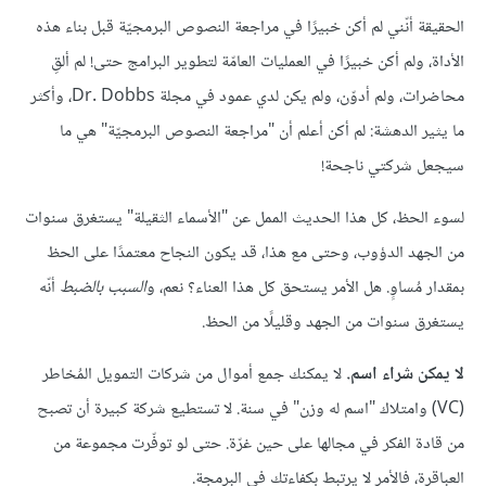
الحقيقة أنّني لم أكن خبيرًا في مراجعة النصوص البرمجيّة قبل بناء هذه
الأداة، ولم أكن خبيرًا في العمليات العامّة لتطوير البرامج حتى! لم ألقِ
محاضرات، ولم أدوّن، ولم يكن لدي عمود في مجلة Dr. Dobbs، وأكثر
ما يثير الدهشة: لم أكن أعلم أن "مراجعة النصوص البرمجيّة" هي ما
سيجعل شركتي ناجحة!
لسوء الحظ، كل هذا الحديث الممل عن "الأسماء الثقيلة" يستغرق سنوات
من الجهد الدؤوب، وحتى مع هذا، قد يكون النجاح معتمدًا على الحظ
بمقدار مُساوٍ. هل الأمر يستحق كل هذا العناء؟ نعم، و
السبب بالضبط
أنّه
يستغرق سنوات من الجهد وقليلًا من الحظ.
لا يمكن شراء اسم.
لا يمكنك جمع أموال من شركات التمويل المُخاطر
(VC) وامتلاك "اسم له وزن" في سنة. لا تستطيع شركة كبيرة أن تصبح
من قادة الفكر في مجالها على حين غرّة. حتى لو توفّرت مجموعة من
العباقرة، فالأمر لا يرتبط بكفاءتك في البرمجة.