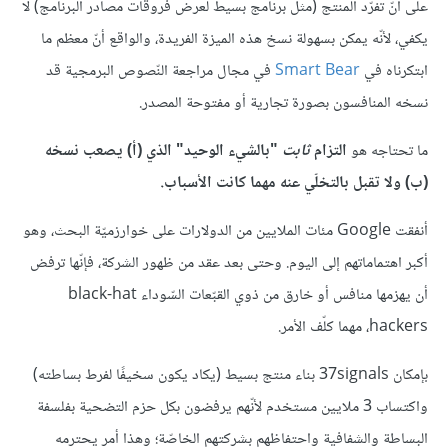
على أنّ تفرّد المنتج (مثل برنامج بسيط لعرض فروقات مصادر البرنامج) لا
يكفي، لأنّه يمكن بسهولة نسخ هذه الميزة الفريدة، والواقع أنّ معظم ما
ابتكرناه في
Smart Bear
في مجال مراجعة النّصوص البرمجية قد
نسخه المنافسون بصورة تجارية أو مفتوحة المصدر.
ما تحتاجه هو
التزام
ثابت
"بالشيء الوحيد" الذي (أ) يصعب نسخه
(ب) ولا تقبل بالتخلّي عنه مهما كانت الأسباب.
أنفقت Google مئات الملايين من الدولارات على خوارزميّة البحث، وهو
أكبر اهتماماتهم إلى اليوم. وحتى بعد عقد من ظهور الشركة، فإنّها ترفض
أن يهزمها منافس أو خارق من ذوي القبّعات السّوداء black-hat
hackers، مهما كلّف الأمر.
بإمكان 37signals بناء منتج بسيط (يكاد يكون سخيفًا لفرط بساطته)
واكتساب 3 ملايين مستخدم لأنّهم يرفضون بكل حزم التضحية بفلسفة
البساطة والشفافية واحتفاظهم بشركتهم الخاصّة؛ وهذا أمر يحترمه