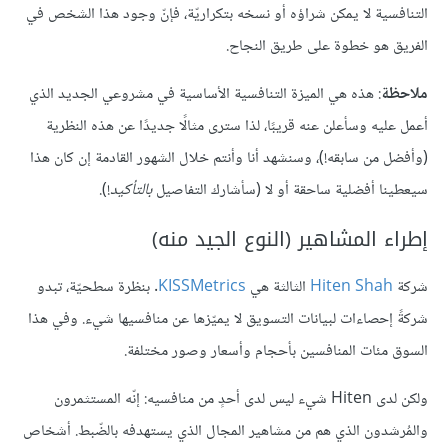
التنافسية لا يمكن شراؤه أو نسخه بتكراريّة، فإنّ وجود هذا الشخص في
الفريق هو خطوة على طريق النجاح.
ملاحظة
: هذه هي الميزة التنافسية الأساسية في مشروعي الجديد الذي
أعمل عليه وسأعلن عنه قريبًا، لذا سترى مثالًا جديدًا عن هذه النظرية
(وأفضل من سابقه!)، وسنشهد أنا وأنتم خلال الشهور القادمة إن كان هذا
سيعطينا أفضلية ساحقة أو لا (سأشارك التفاصيل
بالتأكيد
!).
إطراء المشاهير (النوع الجيد منه)
شركة
Hiten Shah
الثالثة هي
KISSMetrics
. بنظرة سطحيّة، تبدو
شركةً إحصاءات لبيانات التسويق لا يميّزها عن منافسيها شيء. وفي هذا
السوق مئات المنافسين بأحجام وأسعار وصور مختلفة.
ولكن لدى Hiten شيء ليس لدى أحدٍ من منافسيه: إنّه المستثمرون
والمُرشدون الذي هم من مشاهير المجال الذي يستهدفه بالضّبط. أشخاص