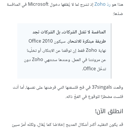
هذا هو
ردّ Zoho
إذ تشرح لما لا يُقلقها دخول Microsoft في المنافسة
ضدّها:
المنافسة لا تقتل الشركات، بل الشركات تجد
طريقة مبتكرة للانتحار.
سيكون Office 2010
نهاية Zoho فقط إن توقفنا عن الابتكار، أو تخلّينا
عن مرونتنا في العمل. وعندها ستنتهي Zoho دون
تدخّل Office.
وقعت 37singals في فخ فلسفتها التي فرضتها على نفسها، أما أنت
فلست مضطرًا للوقوع في الفخّ ذاته.
انطلق الآن!
قد يكون التقليد أكثر أشكال المديح إخلاصًا كما يُقال، ولكنّه أمرٌ سيئ