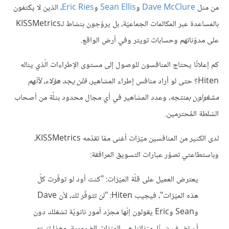
من مثل
Dave McClure
و
Sean Ellis
و
Eric Ries
، الذين لا يكتفون
بالمساعدة عبر المكالمات الجماعيّة، بل يروّجون بنشاط لـKISSMetrics
على مدوّناتهم وحسابات تويتر وفي أرض الواقع.
كم إعلانًا يحتاج المنافسون للوصول إلى مستوى الإطراءات الّذي يناله
Hiten؟ حتى لو أراد منافس إطراء المشاهير،
فلن يجد هؤلاء، لأنّهم
مشغولون بمنتجه
، وعدد المشاهير في أي مجال محدود بثلّة من أصحاب
السّلطة المُحترمين.
لدى الكثير من المنافسين ميّزات أغنى ممّا تقدّمه KISSMetrics،
وباستطاعتي تصوّر عبارات التسويق المرافقة:
يعترض العميل على قلّة الميّزات: "كنت أود لو توفّرت كلّ
هذه الميّزات"، فيجيب Hiten: "لن تتوفّر لك، لأن Dave
وSean وEric يقولون إنّها مجرّد أمور ثانويّة تشغلك دون
أن تضيف شيئًا. ميّزاتنا هي الميّزات الضرورية، وهذا تثبته