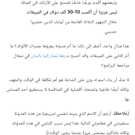
ولبعضهم أقدم عرضًا خاصًّا للمنتج على الأرائك في الصالة.
ليس غريبًا أن أكسب 10-50 ألف دولار في المبيعات
خلال الشهور الثلاثة القادمة من أولئك الذين حضروا
حديثي.
هذا مثال واحد. أضف إلى ذلك: ما أثر مدوّنة يقرؤها عشرات الألوف؟ ما
أثر كتابي على المبيعات وقد أصبح
مرجعًا يُشار إليه بالبنان
في مجال
مراجعة البرامج؟
لا شكّ أن بناء اسم له وزن على السّاحة هو أمر مُكلفة في الوقت والجهد،
ولكنّه أيضًا طاغية وتمنحك أفضلية في المنافسة لا يستطيع أحد المساس
بها.
(
ملاحظة
: أرجو أن الاسم الذي بنيته لنفسي تدريجيًّا من هذه المدوّنة
ستفيدني في مغامرتي التالية. هذا ليس
سبب
كتابتي في هذه المدوّنة،
ولكنّه بالتأكيد يمنحني ميزة عندما يحين الوقت!)