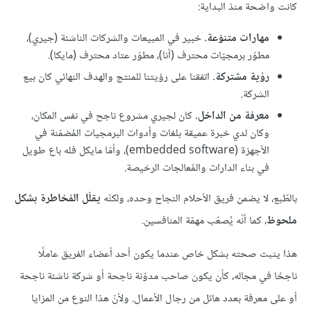
كانت واضحة منذ البداية:
مهارات متنوّعة.
خبير في المبيعات والشركات الناشئة (جيري)،
مطوّر برمجيّات محترف (أنا)، مطوّر عتاد محترف (مايكا).
رؤية مشتركة.
اتفقنا على رؤيتنا للمنتج والهدف النهائي كان بيع
الشركة.
معرفة من الداخل.
كان لجيري مشروع ناجح في نفس المكان،
وكان لدي خبرة عميقة بلغات وأدوات البرمجيات المُضمّنة في
الأجهزة (embedded software)، وأمّا مايكل فله باع طويل
في بناء الدارات والمُعالجات الرخيصة.
بالطّبع، لا يضمن فريق الأحلام النجاح وحده، ولكنّه
يقلّل المُخاطرة بشكل
ملحوظ
، كما أنّه يُصعّب مهمّة المنافسين.
هذا يثبت صحته بشكل خاص عندما يكون أحد أعضاء الفريق عاملًا
ناجحًا في مجاله، كأن يكون صاحب مدوّنة ناجحة أو شركة ناشئة ناجحة
أو على معرفة بعدد هائل من رجال الأعمال. ولأنّ هذا النوع من المزايا