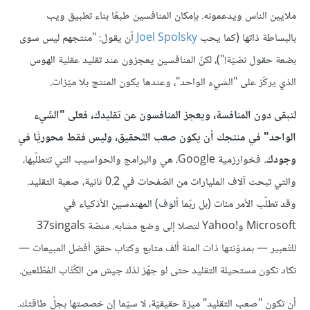
ملايين الناس ويدعمونه. بإمكان المنافسين طبعًا بناء تطبيق ويب
بالبساطة ذاتها (كما يحب
Joel Spolsky
أن يقول: "منتجهم ليس سوى
بضعة حقول نصّيّة!")، لكنّ المنافسين يعجزون عند تقليد عقلية الهوس
الذي يركّز على "الشيء الواحد"، وعندها يكون المنتج بلا ميّزات.
لتبقى دون المنافسة، ويعجز المنافسون عن تقليدك، فعلى "الشّيء
الواحد" في منتجك أن يكون صعب التّحقيق، وليس فقط محوريًّا في
وجودك.
فخوارزمية Google، هي والبرامج والحواسيب التي تتطلّبها،
والتي تبحث آلاف المليارات من الصّفحات في 0.2 ثانية، صعبة التقليد.
وقد تطلّب الأمر مئات (بل ربّما ألوف) المهندسين الأذكياء في
Microsoft و‎Yahoo!‎ لتصلا إلى وضع مشابه. منصّة 37singals
للتّعبير — بمدوّنتها ذات المئة ألف متابع وكتاب حقق أفضل المبيعات —
تكاد تكون مستحيلة التقليد حتى لو جهّز لذك جيش من الكُتّاب المُطّلعين.
أن تكون "صعب التقليد" ميزة حقيقيّة، لا سيّما إن خصصتها بجلّ طاقتك.