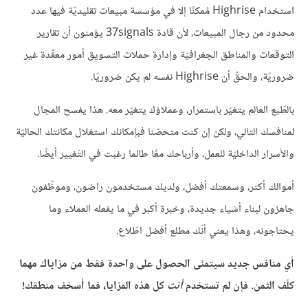
استخدام Highrise مُمكنًا إلا في مؤسسة مبيعات تقليديّة فيها عدد
محدود من رجال المبيعات، لأن قادة 37signals يؤمنون أن تقارير
التوقعات والمناطق الجغرافيّة وإدارة حملات التسويق أمور معقّدة غير
ضروريّة، والحقّ أن Highrise نفسه لم يكن ضروريّا.
بالطّبع العالم يتغيّر باستمرار، وعملاؤك يتغيّر معه. هذا يفسح المجال
لمنافسك التالي، ولكن إن كنت متحصّنا فبإمكانك استغلال مكانتك الحاليّة
والأسرار الداخليّة للعمل، وأرباحك معًا طالما رغبت في التّغيير أيضًا.
أموالك أكثر، وسمعتك أفضل، ولديك مستخدمون راضون، وموظّفون
جاهزون لبناء أشياء جديدة، وخبرة أكبر في ما يفعله العملاء وما
يحتاجونه، وهذا يعني أنّك مطلع أفضل اطّلاع.
أي منافس جديد سيتمنّى الحصول على واحدة فقط من مزاياك مهما
كلّف الثمن. فإن لم تستخدم
أنت
كل هذه المزايا، فما أسخف منطقك!