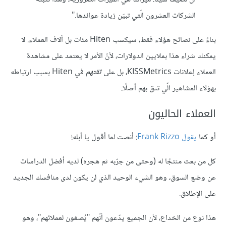
الشركات العشرون الّتي تبيّن زيادة عوائدها."
بناءً على نصائح هؤلاء فقط، سيكسب Hiten مئات بل آلاف العملاء. لا
يمكنك شراء هذا بملايين الدولارات، لأنّ الأمر لا يعتمد على مشاهدة
العملاء إعلانات KISSMetrics، بل على
ثقتهم
في Hiten بسبب ارتباطه
بهؤلاء المشاهير الّي تثق بهم أصلًا.
العملاء الحاليون
أو كما
يقول Frank Rizzo
: أنصت لما أقول يا أبله!
كل من بعت منتجًا له (وحتى من جرّبه ثم هجره) لديه أفضل الدراسات
عن وضع السوق، وهو الشيء الوحيد الذي لن يكون لدى منافسك الجديد
على الإطلاق.
هذا نوع من الخداع، لأن الجميع يدّعون أنّهم "يُصغون لعملائهم"، وهو