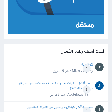
أحدث أسئلة ريادة الأعمال
فكرة جهاز
1
Mbkry Hgazy · نشر
19 أبريل
ما هي أفضل التقنيات الحديثة المستخدمة للكشف عن السرطان
في مراحله المبكرة؟
3
Abdelaziz Tahir · نشر
8 مارس
تسويق الأفكار الابتكارية والعثور على الشركاء المناسبين
1