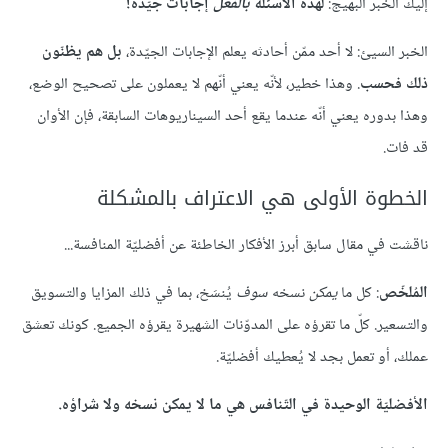
إليك الخبر البهيج:
لهذه الأسئلة
بالفعل
إجابات جيّدة!
الخبر السيئ: لا أحد ممّن أحادثه يعلم الإجابات الجيّدة،
بل هم يظنّون
ذلك فحسب
. وهذا خطير، لأنّه يعني أنّهم لا يعملون على تصحيح الوضع،
وهذا بدوره يعني أنّه عندما يقع أحد السيناريوهات السابقة، فإن الأوان
قد فات.
الخطوة الأولى هي الاعتراف بالمشكلة
ناقشت في مقال سابق أبرز الأفكار الخاطئة عن أفضليّة المنافسة...
المُلخّص
: كل ما
يمكن
نسخه
سوف
يُنسَخ، بما في ذلك المزايا والتسويق
والتسعير. كلّ ما تقرؤه على المدوّنات الشهيرة يقرؤه الجميع. كونك تعشق
عملك، أو تعمل بجد لا يُعطيك أفضليّة.
الأفضليّة الوحيدة في التّنافس هي ما لا يمكن نسخه ولا شراؤه.