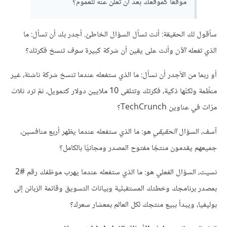
موقعًا كموقعك بعد أن تعلن عنه للعموم؟"
سأقول لك الحقيقة: أنت تسأل السؤال الخاطئ. أجدر بك أن تسأل: ما
الذي تفعله
الآن
وأنت على يقين أن شركة كبيرة
سوف
تنسخ فكرتك؟
أو ربما من الأجدر أن نسأل: ما الذي ستفعله عندما تنسخ شركة ناشئة، غير
منظّمة ولكنّها ذكية، فكرتك وتتلقى 10 ملايين دولار كتمويل، ثمّ ترد ثلاث
مرّات في عناوين TechCrunch؟
آسف، السؤال
الحقيقي
هو: ما الذي ستفعله عندما يظهر أربع منافسين،
جميعهم يقدمون منتجًا مفتوح المصدر ومجانيًّا بالكامل؟
نسيت، السؤال الفعلي هو: ما الذي ستفعله عندما يهرب موظفك رقم #2
بمصدر برنامجك وخطتك المستقبلية وبيانات التسويق وقائمة الزبائن إلى
بوليفيا، ويبدأ ببيع منتجك لكل العالم بمعشار سعرك؟