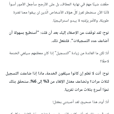
حقّقت شيئًا مهمّ في نهاية المطاف، بل على الأرجح سأجعل الأمور أسوأ
لأننّا الآن سنضطر لفرز كلّ هؤلاء الأشخاص الّذين لن يبقوا معنا لفترة
طويلة، والأمر بِرُمّتِه لا يبدو استراتيجيًّا.
نوح: لقد توقّفت عن الإصغاء إليك بعد أن قلت: "أستطيع بسهولة أن
أضاعف عدد التّسجيلات". فلتفعل ذلك.
أنا: لكن ما الفائدة من زيادة "التسجيل" إذا كان معظمهم سيلغي الخدمة
لاحقًا؟
نوح: أنت لا تعلم إن كانوا سيلغون الخدمة، ماذا إذا ضاعفت التّسجيل
لثلاث مرات؟ وتضاعف معدّل الإلغاء من 3% إلى 6%، ستحقّق بذلك
نموًّا أسرع بثلاث مرات تقريبًا.
أنا: أوه، هذا صحيح، لقد أصبتني بمقتل!