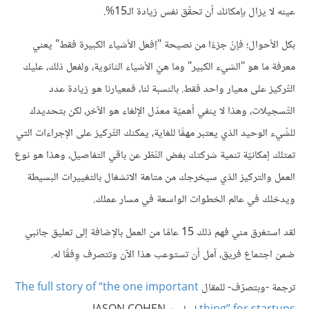
عينه لا يزال بإمكانك أن تحقّق نفس زيادة الـ15%.
بكل الأحوال؛ فإنّ جزءًا من نصيحة "اِفعل الأشياء الكبيرة فقط" يعني
معرفة ما هو "الشيء الكبير" وما هيّ الأشياء الثانوية، ولفعل ذلك، عليك
التّركيز على معيار واحد فقط. بالنسبة لنا، فمعيارنا هو زيادة عدد
التّسجيلات، وهذا لا ينفي أهميّة معدّل الإلغاء هو الآخر، لكن بتحديدك
للشّيء الوحيد الذي يعتبر مهمًّا للغاية، يمكنك التّركيز على الإجراءات التي
تمتلك إمكانيّة تنمية شركتك بغض النّظر عن باقي التفاصيل، وهذا هو نوع
العمل والتركيز الذي سيخرجك من متاهة الانشغال بالتغييرات البسيطة
ويدخلك في عالم الخطوات الواسعة في مسار عملك.
لقد استغرق مني فهم ذلك 15 عامًا من العمل بالإضافة إلى تعليق جانبي
ضمن اجتماع فريق، آمل أن تستوعب هذا الآن وتتصرف وِفقًا له.
ترجمة -وبتصرّف- للمقال
The full story of “the one important