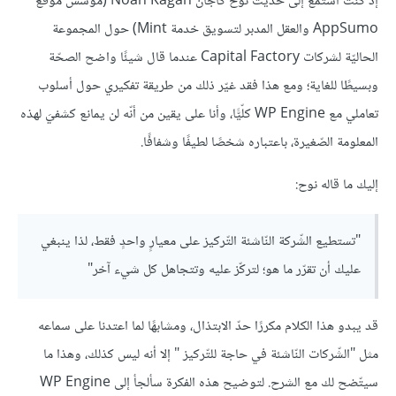
إذ كنتُ أستمع إلى حديث نوح كاجان Noah Kagan (مؤسس موقع
AppSumo والعقل المدبر لتسويق خدمة Mint) حول المجموعة
الحاليّة لشركات Capital Factory عندما قال شيئًا واضح الصحّة
وبسيطًا للغاية؛ ومع هذا فقد غيّر ذلك من طريقة تفكيري حول أسلوب
تعاملي مع WP Engine كلّيًّا، وأنا على يقين من أنّه لن يمانع كشفيَ لهذه
المعلومة الصّغيرة، باعتباره شخصًا لطيفًا وشفافًا.
إليك ما قاله نوح:
"تستطيع الشّركة النّاشئة التّركيز على معيارٍ واحدٍ فقط، لذا ينبغي
عليك أن تقرّر ما هو؛ لتركّز عليه وتتجاهل كل شيء آخر"
قد يبدو هذا الكلام مكررًا حدّ الابتذال، ومشابهًا لما اعتدنا على سماعه
مثل "الشّركات النّاشئة في حاجة للتّركيز " إلا أنه ليس كذلك، وهذا ما
سيتّضح لك مع الشرح. لتوضيح هذه الفكرة سألجأ إلى WP Engine