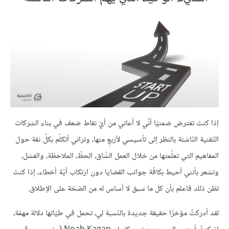
إذا كنتَ تفترض ضمنيًا أنّي لا أعاني من أيّ نقاط ضعف في بناء الشركات
التّقنية النّاشئة بالنظر إلى تأسيسي لأربعٍ منها، وتراني أتكلّم بكلّ ثقة حول
المفاهيم التي تعلّمتها من خلال العمل الشّاق، الحظّ، الملاحظة، والفشل،
وتشعر بأنني أحيط بكافّة جوانب القضايا دون ارتكاب أيّة أخطاء، إذا كنتَ
تظن ذلك فاعلم بأن كل ما سبق لا أساس له من الصّحّة على الإطلاق.
لقد أدركتُ مؤخرًا حقيقة جديدة بالنّسبة لي، تحمل في طيّاتها دلالة مهمّة،