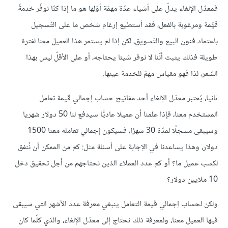
فمعدّل الإلغاء يدلّ على أشياء عدّة مهمّة أوّلها هو ما إذا كنّا نوفّر خدمةً
قيِّمة ومرغوبة بالفعل، فقد أستطيع إرغام شخص ما على التّسجيل
باعتماد فنون البيع والتّسويق، لكن إذا لم يستمر هذا العميل معنا لفترة
طويلة فذلك يثبت أنّنا لا نوفر شيئا يحتاجه، أو على الأقلّ ليس بهذا
السّعر، لذا فهو مقياس مهمّ للخدمة عينها.
ثانيا، يُعتبر معدّل الإلغاء أحد مفاتيح حساب إجمالي قيمة تعامل
المستخدم معنا، فإذا علمنا أن عميلا عاديًّا سيدفع لنا 50 دولار شهريا
وسيبقى مسجلًا لمدّة 30 شهرًا، فسيكون إجمالي تعامله معنا 1500
دولار، وهذا يساعدنا في الإجابة على أسئلة مثل: كم من الممكن أن نُنفق
لكسب عميل ما؟ أو كم عدد العملاء الذين نحتاجهم من أجل تحقيق دخل
10 ملايين دولار؟
ولكن لحساب إجمالي قيمة التعامل ينبغي معرفة عدد الأشهر التي سيبقى
فيها العميل معنا، ولمعرفة ذلك نحتاج إلى معدّل الإلغاء، والذي كلّما كان