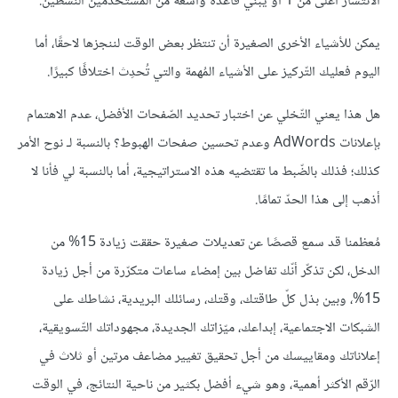
الانتشار أعلى من 1 أو يبني قاعدة واسعة من المستخدمين النشطين.
يمكن للأشياء الأخرى الصغيرة أن تنتظر بعض الوقت لننجزها لاحقًا، أما
اليوم فعليك التّركيز على الأشياء المُهمة والتي تُحدِث اختلافًا كبيرًا.
هل هذا يعني التّخلي عن اختبار تحديد الصّفحات الأفضل، عدم الاهتمام
بإعلانات AdWords وعدم تحسين صفحات الهبوط؟ بالنسبة لـ نوح الأمر
كذلك؛ فذلك بالضّبط ما تقتضيه هذه الاستراتيجية، أما بالنسبة لي فأنا لا
أذهب إلى هذا الحدّ تمامًا.
مُعظمنا قد سمع قصصًا عن تعديلات صغيرة حققت زيادة 15% من
الدخل، لكن تذكّر أنّك تفاضل بين إمضاء ساعات متكرّرة من أجل زيادة
15%، وبين بذل كلّ طاقتك، وقتك، رسائلك البريدية، نشاطك على
الشبكات الاجتماعية، إبداعك، ميّزاتك الجديدة، مجهوداتك التّسويقية،
إعلاناتك ومقاييسك من أجل تحقيق تغيير مضاعف مرتين أو ثلاث في
الرّقم الأكثر أهمية، وهو شيء أفضل بكثير من ناحية النتائج، في الوقت