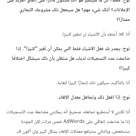
نوح: فقط؟ كل ما سيتغيّر هو أنك ستكون قادرًا على إنفاق المزيد على
الإعلانات؟ أذلك شيء مهم؟ هل سيجعل ذلك مشروعك التّجاري
ممتازًا؟
أنا: كلا، أعتقد بأن الأشياء لن تتغيّر كثيرًا.
نوح: يجدر بك فعل الأشياء فقط التي يمكن أن تُغيّر "كثيرًا". إذا
ضاعفت عدد التّسجيلات لديك، هل ستظن بأنّ ذلك سيشكّل اختلافًا
كبيرًا؟
أنا: بالتّأكيد، سيكون ذلك إنجازًا كبيرًا للغاية.
نوح: إذًا اِفعل ذلك وتجاهل معدّل الإلغاء.
أنا: لكنني لا أستطيع تجاهله، صحيحٌ أنه يمكنني مضاعفة عدد التّسجيلات
إذا ما ضاعفت إنفاقي على AdWords خمس مرات، لكنّ الجودة
ستنخفض، وبالتالي سترتفع معدّلات الإلغاء بشكل كبير ولن أكون قد