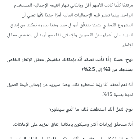
مرتفعًا كلّما كانت الأشهر أقل وبالتّالي تنهار القيمة الإجمالية للمستخدم
الواحد. بينما تعتبر قِيَم الإجماليات العالية أمرًا جيّدًا لأنّها تعني أن
المشروع التّجاري يتميّز بتدفّق أموال جيد وهذا بدوره يُمكننا من إنفاق
المزيد على أشياء مثل التّسويق والإعلان. لذا نعم، أريد أن ينخفض معدّل
الإلغاء.
نوح: حسنًا. إذًا فأنت تعتقد أنّه بإمكانك تخفيض معدّل الإلغاء الخاص
بمنتجك من 3% إلى 2.5%؟
أنا: نعم أعتقد أننّا ربّما نستطيع ذلك، وهذا سيزيد من إجمالي قيمة العميل
لدينا بنسبة 15%.
نوح: لنقل أنّك استطعت ذلك، ما الّذي سيتغيّر؟
أنا: سنحقّق إيرادات أكثر وسيكون بإمكاننا إنفاق المزيد على الإعلانات.