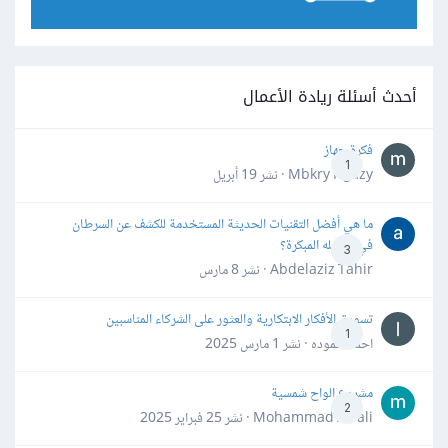
أحدث أسئلة ريادة الأعمال
فكرة جهاز
1
Mbkry Hgazy · نشر
19 أبريل
ما هي أفضل التقنيات الحديثة المستخدمة للكشف عن السرطان
في مراحله المبكرة؟
3
Abdelaziz Tahir · نشر
8 مارس
تسويق الأفكار الابتكارية والعثور على الشركاء المناسبين
1
احمد حموده · نشر
1 مارس 2025
مشروع الواح شمسية
2
Mohammad Awali · نشر
25 فبراير 2025