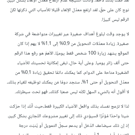
لقد قمت بذلك لاحقًا، وكانت النّتيجة عدم ارتفاع معدّل الإلغاء بشكل كبير،
نوح كان على حقّ، لقد ارتفع معدّل الإلغاء قليلا للأسباب التي ذكرتها لكنّ
الرقم ليس كبيرًا.
لا يوجد وقت لبلوغ أهداف صغيرة عبر تغييرات متواضعة في شركة
صغيرة. زيادة معدّلات التحويل من 0.9% إلى 1.1% لا يهم إذا كان
الموقع يشهد زيارة 100 شخص فقط يوميًّا، الأهمّ هو رفع هذا الرقم
حتى ألف زائر يوميا. وعلى أية حال، تبقى إمكانيّة تحسينك للأشياء
الصّغيرة متاحة على الدوام، كما يمكنك دائمًا تحقيق زيادة 0.1% من
معدّل التحويل أو حتى 1%، ستجد دومًا مَن يمكنك توظيفه للقيام بذلك،
لا أقول أنه بالشيء السهل لكنّه ليس صعبًا كذلك، فهو تحت سيطرتك.
لذا لا تزعج نفسك بذلك وافعل الأشياء الكبيرة فقط،حيث أنّك إذا حرّكت
شيئا واحدًا مُؤثّرًا فسيؤدي ذلك إلى تغيير مشروعك التّجاري بشكل كبير،
إذ إن ذلك سيضاعف الدّخل أو يدعم سجلّ التمويل أو يُثبّت درجة