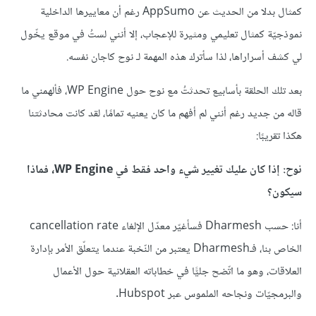
كمثال بدلا من الحديث عن AppSumo رغم أن معاييرها الداخلية
نموذجيّة كمثال تعليمي ومثيرة للإعجاب، إلا أنني لستُ في موقع يخّول
لي كشف أسراراها، لذا سأترك هذه المهمة لـ نوح كاجان نفسه.
بعد تلك الحلقة بأسابيع تحدثتُ مع نوح حول WP Engine، فألهمني ما
قاله من جديد رغم أنني لم أفهم ما كان يعنيه تمامًا، لقد كانت محادثتنا
هكذا تقريبًا:
نوح: إذا كان عليك تغيير شيء واحد فقط في WP Engine، فماذا
سيكون؟
أنا: حسب Dharmesh فسأغيّر معدّل الإلغاء cancellation rate
الخاص بنا، فـDharmesh يعتبر من النّخبة عندما يتعلّق الأمر بإدارة
العلاقات، وهو ما اتّضح جليًّا في خطاباته العقلانية حول الأعمال
والبرمجيّات ونجاحه الملموس عبر Hubspot.