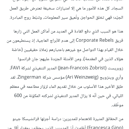
السجاد. كل هذه الأمور ما هي إلا امتيازات سخيفة تعترض طريق العمل
الجيِّد؛ فهي تخلق الحواجز، وتُعيق سير المعلومات، وتثبِّط روح المبادرة.
هذا هو السبب الذي دفع القادة في العديد من أماكن العمل التي زارها
فريق Corporate Rebels إلى هدم الأبراج العاجية، إذ يستطيعون من
خلال القيام بهذا التواصل مع غيرهم باعتبارهم زملاءً حقيقيين (خاصّة
هؤلاء الذين في المقدمة)، ومن الأمثلة الجيّدة عليهم: جان فرانسوا
زوبريست (Jean-Francois Zobrist) المدير التنفيذي لشركة FAVI،
وآري وينزويج (Ari Weinzweig) مؤسس شركة Zingerman. لقد
طبَّق الأخير هذا الأسلوب من خلال تقديم الماء لزوّار مطاعمه في معظم
الليالي، في حين أنّه لا يزال المدير التنفيذي لشركته المكوّنة من 600
موظّف.
من الحقائق المثيرة للاهتمام للمديرين: دراسة أجرتها فرانشيسكا جينو
(Francesca Gino) أظهرت أنّ المديرين الذين يحظون بمقدار أقل من