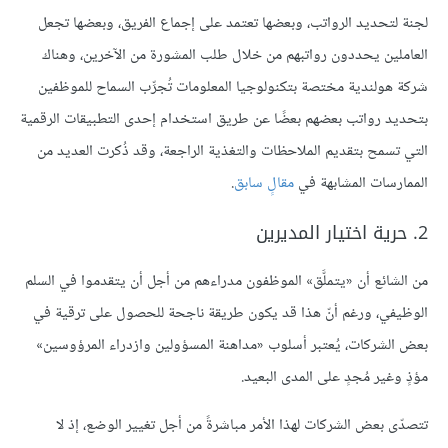
لجنة لتحديد الرواتب، وبعضها تعتمد على إجماع الفريق، وبعضها تجعل
العاملين يحددون رواتبهم من خلال طلب المشورة من الآخرين، وهناك
شركة هولندية مختصة بتكنولوجيا المعلومات تُجرِّب السماح للموظفين
بتحديد رواتب بعضهم بعضًا عن طريق استخدام إحدى التطبيقات الرقمية
التي تسمح بتقديم الملاحظات والتغذية الراجعة، وقد ذُكرت العديد من
الممارسات المشابهة في
مقالٍ سابق
.
2. حرية اختيار المديرين
من الشائع أن «يتملَّق» الموظفون مدراءهم من أجل أن يتقدموا في السلم
الوظيفي، ورغم أنّ هذا قد يكون طريقة ناجحة للحصول على ترقية في
بعض الشركات، يُعتبر أسلوب «مداهنة المسؤولين وازدراء المرؤوسين»
مؤذٍ وغير مُجدٍ على المدى البعيد.
تتصدّى بعض الشركات لهذا الأمر مباشرةً من أجل تغيير الوضع، إذ لا