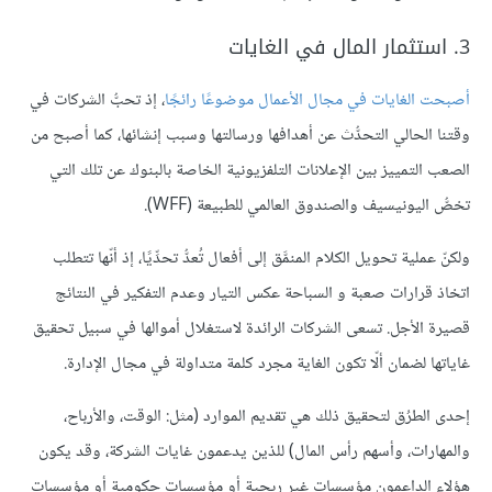
3. استثمار المال في الغايات
أصبحت الغايات في مجال الأعمال موضوعًا رائجًا
، إذ تحبُّ الشركات في
وقتنا الحالي التحدُّث عن أهدافها ورسالتها وسبب إنشائها، كما أصبح من
الصعب التمييز بين الإعلانات التلفزيونية الخاصة بالبنوك عن تلك التي
تخصُّ اليونيسيف والصندوق العالمي للطبيعة (WFF).
ولكنّ عملية تحويل الكلام المنمَّق إلى أفعال تُعدُّ تحدِّيًا، إذ أنّها تتطلب
اتخاذ قرارات صعبة و السباحة عكس التيار وعدم التفكير في النتائج
قصيرة الأجل. تسعى الشركات الرائدة لاستغلال أموالها في سبيل تحقيق
غاياتها لضمان ألّا تكون الغاية مجرد كلمة متداولة في مجال الإدارة.
إحدى الطرُق لتحقيق ذلك هي تقديم الموارد (مثل: الوقت، والأرباح،
والمهارات، وأسهم رأس المال) للذين يدعمون غايات الشركة، وقد يكون
هؤلاء الداعمون مؤسسات غير ربحية أو مؤسسات حكومية أو مؤسسات