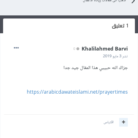
اذهب الى مقالات ريادة الأعمال
1 تعليق
Khalilahmed Barvi
0
نشر
3 مايو 2019
جزاك الله حبيبي هذا المقال جيد جدا
https://arabicdawateislami.net/prayertimes
اقتباس