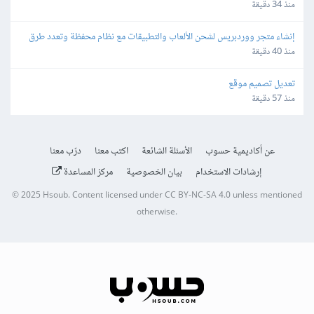
منذ 34 دقيقة
إنشاء متجر ووردبريس لشحن الألعاب والتطبيقات مع نظام محفظة وتعدد طرق 
الدفع
منذ 40 دقيقة
تعديل تصميم موقع
منذ 57 دقيقة
عن أكاديمية حسوب
الأسئلة الشائعة
اكتب معنا
درّب معنا
إرشادات الاستخدام
بيان الخصوصية
مركز المساعدة
© 2025
Hsoub
.
Content licensed under
CC BY-NC-SA 4.0
unless mentioned
otherwise.