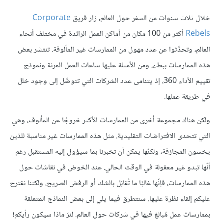
خلال ثلاث سنوات من السفر حول العالم، زار فريق
Corporate
Rebels
أكثر من 100 مكان من أماكن العمل الرائدة في مختلف أنحاء
العالم، وتحدَّثوا عن عدد مهول من الممارسات غير المألوفة. تنتشر بعض
هذه الممارسات ببطء، ومن الأمثلة عليها ساعات العمل المرنة ونموذج
تقييم الأداء 360، إذ يتنامى عدد الشركات التي تتوصَّل إلى وجود خلل
في طريقة عملها.
ولكن هناك مجموعة أخرى من الممارسات الأكثر خروجًا عن المألوف، وهي
التي تتحدى الافتراضات التقليدية. مثل هذه الممارسات غير مناسبة للذين
يخشون المجازفة، ولكنّها يمكن أن تخبرنا بما سيؤول إليه المستقبل رغم
أنّها تبدو غير معقولة في الوقت الحالي. عند الخوض في نقاشات حول
هذه الممارسات، فإنّها غالبًا ما تُقابَل بالشك أو الرفض الصريح، ولكننا نقترح
عليكم إلقاء نظرة عليها. سنتطرق فيما يلي إلى بعض النماذج المتعلقة
بممارسات عمل مُبالغ فيها في شركات حول العالم. لنرَ ماذا سيكون رأيكم!