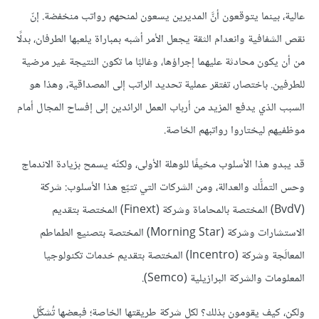
عالية، بينما يتوقعون أنَّ المديرين يسعون لمنحهم رواتب منخفضة. إنّ
نقص الشفافية وانعدام الثقة يجعل الأمر أشبه بمباراة يلعبها الطرفان، بدلًا
من أن يكون محادثة عليهما إجراؤها، وغالبًا ما تكون النتيجة غير مرضية
للطرفين. باختصار، تفتقر عملية تحديد الراتب إلى المصداقية، وهذا هو
السبب الذي يدفع المزيد من أرباب العمل الرائدين إلى إفساح المجال أمام
موظفيهم ليختاروا رواتبهم الخاصة.
قد يبدو هذا الأسلوب مخيفًا للوهلة الأولى، ولكنّه يسمح بزيادة الاندماج
وحس التملُّك والعدالة، ومن الشركات التي تتبّع هذا الأسلوب: شركة
(BvdV) المختصة بالمحاماة وشركة (Finext) المختصة بتقديم
الاستشارات وشركة (Morning Star) المختصة بتصنيع الطماطم
المعالَجة وشركة (Incentro) المختصة بتقديم خدمات تكنولوجيا
المعلومات والشركة البرازيلية (Semco).
ولكن، كيف يقومون بذلك؟ لكل شركة طريقتها الخاصة؛ فبعضها تُشكِّل