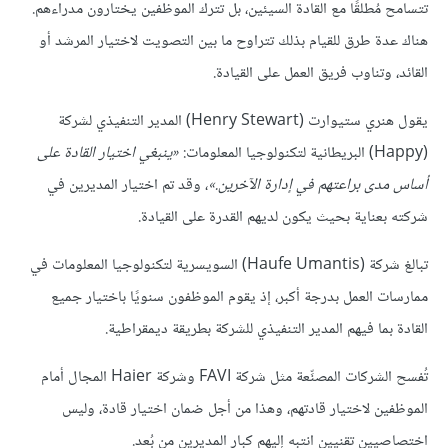
تتسامح مُطلقًا مع القادة السيئين، بل تترك الموظفين يختارون مدراءهم.
هناك عدة طرق للقيام بذلك تتراوح ما بين التصويت لاختيار المرشد أو
القائد، وتناوب فريق العمل على القيادة.
يقول هنري ستيوارت (Henry Stewart) المدير التنفيذي لشركة
(Happy) البريطانية لتكنولوجيا المعلومات:
«ينبغي اختيار القادة على
أساس مدى براعتهم في إدارة الآخرين.»
، وقد تم اختيار المديرين في
شركته بعناية بحيث يكون لديهم القدرة على القيادة.
تبالغ شركة (Haufe Umantis) السويسرية لتكنولوجيا المعلومات في
ممارسات العمل بدرجة أكبر، إذ يقوم الموظفون سنويًا باختيار جميع
القادة بما فيهم المدير التنفيذي للشركة بطريقة ديمقراطية.
تُفسح الشركات المصنِّعة مثل شركة FAVI وشركة Haier المجال أمام
الموظفين لاختيار قادتهم، وهذا من أجل ضمان اختيار قادة، وليس
اختصاصيين تقنيين انتبه إليهم كبار المديرين من بُعد.