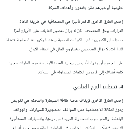
تعليمية أو غيرهم ممّن يتّفقون وأهداف الشركة.
إحدى الطرق الأخرى الأكثر تأثيرًا هي المصداقية في طريقة اتخاذ
القرارات وحل المعضلات. لكنّ لا يزال تفضيل الغايات على الأرباح أمرًا
صعبًا على الكثيرين؛ ففي الأوقات الصعبة وعندما يكون هناك حاجة لاتخاذ
القرارات، لا يزال العديدون يختارون المال في المقام الأول.
على الجميع أن يدرك أنَّه بدون وجود المصداقية، ستصبح الغايات مجرد
كلمة تُضاف إلى قاموس الكلمات المتداولة في الشركة.
4. تحطيم البرج العاجي
إحدى الطرق الأخرى لإيقاف عجلة ثقافة السيطرة والتحكم هي تقويض
رموز المكانة الاجتماعية مثل: المواقف المحجوزة للسيارات، والهواتف
الباهظة، والحواسيب المحمولة الفريدة من نوعها، والسيارات المستأجرة
الفارهة، فضلًا عن المكاتب الخاصة في الطوابق العلوِّية مع أجود أنواع