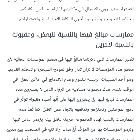
الاحترام مشهورون بالانعزال في مكاتبهم. لذا، اخرجوا من مكاتبكم،
وحطِّموا الحواجز وأية رموز أخرى للمكانة الاجتماعية والامتيازات.
ممارسات مبالغ فيها بالنسبة للبعض، ومقبولة
بالنسبة لآخرين
تعُتبر الممارسات التي ذكرناها مُبالغٌ فيها في معظم المؤسسات الحاليّة لأنّ
معظم هذه المؤسسات لا تزال تُدار وفق نموذج السيطرة والتحكم القديم،
وهو أحد المسبِّبات الرئيسة للفتور وعدم الاندماج في أماكن العمل. في
الوقت نفسه، هناك مجموعة متنامية من الروّاد الذين لا يعتبرون هذه
الممارسات مُبالغ فيها، بل ينظرون إليها على أنّها أشياء مقبولة تؤثِّر في
دمج الموظفين وتحفّزهم وتدفعهم باتجاه عمل أفضل، كما تُعدُّ هذه
الممارسات بالنسبة لهذه المجموعة طريقة لخلق بيئة يزدهر الناس فيها
وتزهو المؤسسات بها. من المؤكَّد أنَّ هناك آراءً تقع في المنتصف بين هذين
الرأيين وهناك مرتكزات ينبغي الاستناد إليها، ولكن من واجبنا أن نشارك