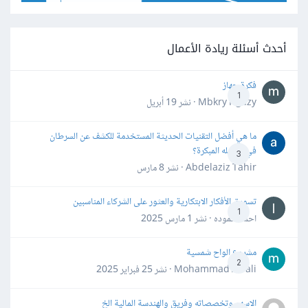
أحدث أسئلة ريادة الأعمال
فكرة جهاز
1
Mbkry Hgazy · نشر
19 أبريل
ما هي أفضل التقنيات الحديثة المستخدمة للكشف عن السرطان
في مراحله المبكرة؟
3
Abdelaziz Tahir · نشر
8 مارس
تسويق الأفكار الابتكارية والعثور على الشركاء المناسبين
1
احمد حموده · نشر
1 مارس 2025
مشروع الواح شمسية
2
Mohammad Awali · نشر
25 فبراير 2025
الاسهم وتخصصاته وفريق والهندسة المالية الخ