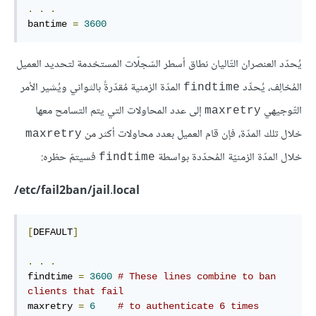
.
.
.
bantime 
=
3600
يُحدّد العنصران التّاليان نطاق أسطر السّجلّات المستخدمة لتحديد العميل
المُخالِف، يُحدِّد
المدّة الزمنية مُقدّرةً بالثواني ويُشير الأمر
findtime
التّوجيهي
إلى عدد المحاولات التي يتم التسامح معها
maxretry
خلال تلك المدّة، فإن قام العميل بعدد محاولات أكثر من
maxretry
خلال المدّة الزمنيّة المُحدّدة بواسطة
فسيتمّ حظره:
findtime
etc/fail2ban/jail.local/
[
DEFAULT
]
.
.
.
findtime 
=
3600
# These lines combine to ban 
clients that fail
maxretry 
=
6
# to authenticate 6 times 