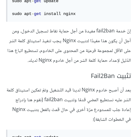
sudo apt
-
get
 update

sudo apt
-
get
 install nginx
إنّ خدمة fail2ban مفيدة من أجل حماية نقاط تسجيل الدخول، ومن
أجل أن يكون هذا مفيدًا لتثبيت Nginx يجب تنفيذ استيثاق كلمة السّر
على الأقل لمجموعة فرعيّة من المحتوى على الخادوم، تستطيع اتباع هذا
الدّليل لإعداد حماية كلمة السّر من أجل خادوم Nginx لديك.
تثبيت Fail2Ban
بعد أن أصبح خادوم Nginx لدينا قيد التّشغيل وتمّ تمكين استيثاق كلمة
السّر عليه نستطيع المضي قدمًا وتثبيت fail2ban (نقوم هنا بإدراج
إعادة جلب للمستودع مرّة أخرى في حال قمتَ بالفعل بتثبيت Nginx
في الخطوات السّابقة):