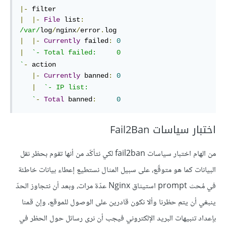
|-
|
|-
File
 list
:
/var/
log
/
nginx
/
error
.
|
|-
Currently
 failed
:
0
|
`
`
-
 action

|-
Currently
 banned
:
0
|
`
- IP list:

`
-
Total
 banned
:
0
اختبار سياسات Fail2Ban
من الهام اختبار سياسات fail2ban لكي نتأكّد من أنها تقوم بحظر نقل
البيانات كما هو متوقّع، على سبيل المثال نستطيع إعطاء بيانات خاطئة
في مُحث prompt استيثاق Nginx عدّة مرات، وبعد أن نتجاوز الحدّ
ينبغي أن يتم حظرنا وألا نكون قادرين على الوصول للموقع، وإن قمنا
بإعداد تنبيهات البريد الإلكتروني فيجب أن نرى رسائل حول الحظر في