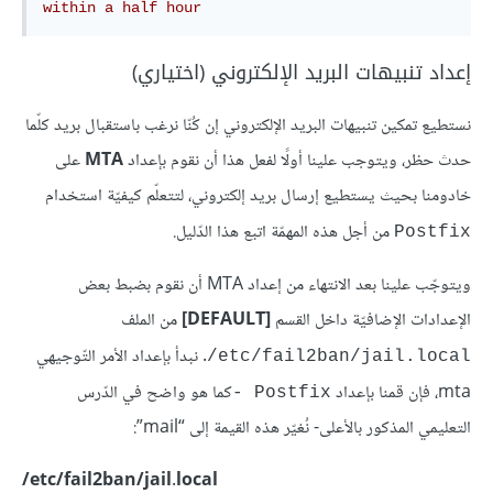
within a half hour
إعداد تنبيهات البريد الإلكتروني (اختياري)
نستطيع تمكين تنبيهات البريد الإلكتروني إن كُنّا نرغب باستقبال بريد كلّما
حدث حظر، ويتوجب علينا أولًا لفعل هذا أن نقوم بإعداد
MTA
على
خادومنا بحيث يستطيع إرسال بريد إلكتروني، لتتعلّم كيفيّة استخدام
من أجل هذه المهمّة اتبع هذا الدّليل.
Postfix
ويتوجّب علينا بعد الانتهاء من إعداد MTA أن نقوم بضبط بعض
الإعدادات الإضافيّة داخل القسم
[DEFAULT]
من الملف
. نبدأ بإعداد الأمر التّوجيهي
etc/fail2ban/jail.local/
mta، فإن قمنا بإعداد
كما هو واضح في الدّرس
Postfix -
التعليمي المذكور بالأعلى- نُغيّر هذه القيمة إلى “mail”:
etc/fail2ban/jail.local/