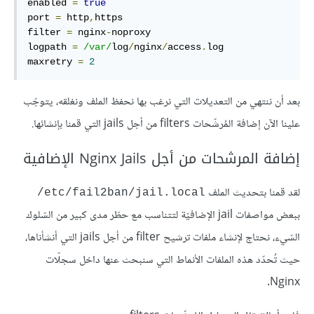
enabled 
=
true
port 
=
 http
,
https

filter 
=
 nginx
-
noproxy

logpath 
=
/var/
log
/
nginx
/
access
.
log

maxretry 
=
2
بعد أن ننتهي من التعديلات التي نرغب بها نحفظ الملف ونغلقه، يتوجّب
علينا الآن إضافة المُرشّحات filters من أجل jails التي قمنا بإنشائها.
إضافة المرشحات من أجل Nginx Jails الإضافية
لقد قمنا بتحديث الملف
etc/fail2ban/jail.local/
ببعض مواصفات jail الإضافيّة لتتناسب مع حظر مدى كبير من السّلوك
السّيء، نحتاج لإنشاء ملفات ترشيح filter من أجل jails التي أنشأناها،
حيث تُحدّد هذه الملفات الأنماط التي سنبحث عنها داخل سجلّات
Nginx.