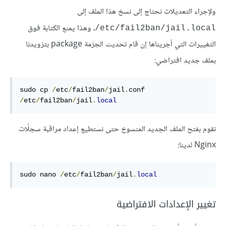
ولإجراء التعديلات نحتاج إلى نسخ هذا الملف إلى
، وهذا يمنع الكتابة فوق
etc/fail2ban/jail.local/
التغييرات التي أجريناها إن قام تحديث الحِزمة package بتزويدنا
بملف جديد افتراضي:
sudo cp 
/
etc
/
fail2ban
/
jail
.
conf 
/
etc
/
fail2ban
/
jail
.
local
نقوم بفتح الملف الجديد المنسوخ حتى نستطيع إعداد مراقبة سجلّات
Nginx لدينا:
sudo nano 
/
etc
/
fail2ban
/
jail
.
local
تغيير الإعدادات الافتراضية