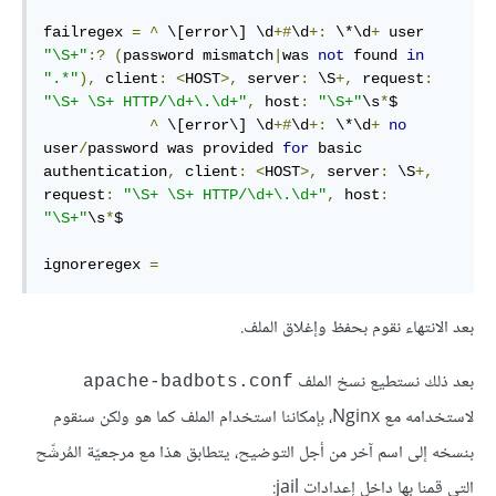
failregex 
=
^
 \[error\] \d
+#
\d
+:
 \*\d
+
 user 
"\S+"
:?
(
password mismatch
|
was 
not
 found 
in
".*"
),
 client
:
<
HOST
>,
 server
:
 \S
+,
 request
:
"\S+ \S+ HTTP/\d+\.\d+"
,
 host
:
"\S+"
\s
*
$

^
 \[error\] \d
+#
\d
+:
 \*\d
+
no
user
/
password was provided 
for
 basic 
authentication
,
 client
:
<
HOST
>,
 server
:
 \S
+,
request
:
"\S+ \S+ HTTP/\d+\.\d+"
,
 host
:
"\S+"
\s
*
$

ignoreregex 
=
بعد الانتهاء نقوم بحفظ وإغلاق الملف.
بعد ذلك نستطيع نسخ الملف
apache-badbots.conf
لاستخدامه مع Nginx، بإمكاننا استخدام الملف كما هو ولكن سنقوم
بنسخه إلى اسم آخر من أجل التوضيح، يتطابق هذا مع مرجعيّة المُرشّح
التي قمنا بها داخل إعدادات jail: