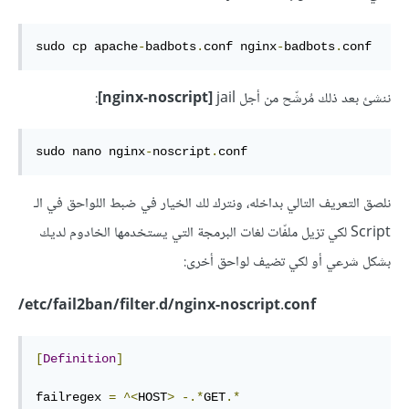
sudo cp apache
-
badbots
.
conf nginx
-
badbots
.
conf
ننشئ بعد ذلك مُرشّح من أجل
jail
nginx-noscript]
]
:
sudo nano nginx
-
noscript
.
conf
نلصق التعريف التالي بداخله، ونترك لك الخيار في ضبط اللواحق في الـ
Script لكي تزيل ملفّات لغات البرمجة التي يستخدمها الخادوم لديك
بشكل شرعي أو لكي تضيف لواحق أخرى:
etc/fail2ban/filter.d/nginx-noscript.conf/
[
Definition
]
failregex 
=
^<
HOST
>
-.*
GET
.*