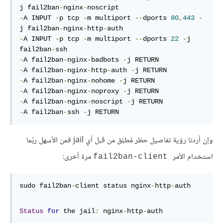
j fail2ban
-
nginx
-
-
A INPUT 
-
p tcp 
-
m multiport 
--
dports 
80
,
443
-
j fail2ban
-
nginx
-
http
-
-
A INPUT 
-
p tcp 
-
m multiport 
--
dports 
22
-
j 
fail2ban
-
-
A fail2ban
-
nginx
-
badbots 
-
-
A fail2ban
-
nginx
-
http
-
auth 
-
-
A fail2ban
-
nginx
-
nohome 
-
-
A fail2ban
-
nginx
-
noproxy 
-
-
A fail2ban
-
nginx
-
noscript 
-
-
A fail2ban
-
ssh 
-
j RETURN
وإن أردنا رؤية تفاصيل حظر مُطبَّق من قبل أي jail فمن الأسهل ربّما
استخدام الأمر
مرة أخرى:
fail2ban-client
sudo fail2ban
-
client status nginx
-
http
-
auth
Status
for
 the jail
:
 nginx
-
http
-
auth
