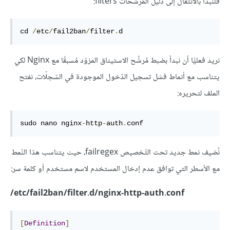
فلنبدأ بالانتقال إلى دليل المُرشّحات filters:
cd 
/
etc
/
fail2ban
/
filter
.
d
نريد فعليًّا أن نبدأ بضبط مُرشِّح الاستيثاق المزوّد مُسبقًا مع Nginx لكي
يتناسب مع أنماط فشل تسجيل الدّخول الموجودة في السّجلّات، نفتح
الملف لتحريره:
sudo nano nginx
-
http
-
auth
.
conf
نُضيف نمط جديد تحت التّخصيص failregex، حيث يتناسب هذا النّمط
مع الأسطر التي توافق عدم إدخال المستخدم لاسم مستخدم أو كلمة سر:
etc/fail2ban/filter.d/nginx-http-auth.conf/
[
Definition
]