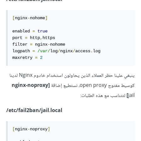
[
nginx
-
nohome
]
enabled 
=
true
port 
=
 http
,
https

filter 
=
 nginx
-
nohome

logpath 
=
/var/
log
/
nginx
/
access
.
log

maxretry 
=
2
ينبغي علينا حظر العملاء الذين يحاولون استخدام خادوم Nginx لدينا
كوسيط مفتوح open proxy، نستطيع إضافة
nginx-noproxy]
jail
]
لتتناسب مع هذه الطلبات:
etc/fail2ban/jail.local/
[
nginx
-
noproxy
]