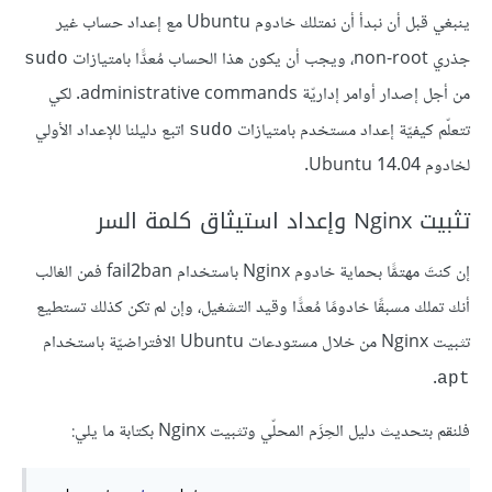
ينبغي قبل أن نبدأ أن نمتلك خادوم Ubuntu مع إعداد حساب غير
جذري non-root، ويجب أن يكون هذا الحساب مُعدًّا بامتيازات
sudo
من أجل إصدار أوامر إداريّة administrative commands. لكي
تتعلّم كيفيّة إعداد مستخدم بامتيازات
اتبع دليلنا للإعداد الأولي
sudo
لخادوم Ubuntu 14.04.
تثبيت Nginx وإعداد استيثاق كلمة السر
إن كنتَ مهتمًّا بحماية خادوم Nginx باستخدام fail2ban فمن الغالب
أنك تملك مسبقًا خادومًا مُعدًّا وقيد التشغيل، وإن لم تكن كذلك تستطيع
تثبيت Nginx من خلال مستودعات Ubuntu الافتراضيّة باستخدام
.
apt
فلنقم بتحديث دليل الحِزَم المحلّي وتثبيت Nginx بكتابة ما يلي: