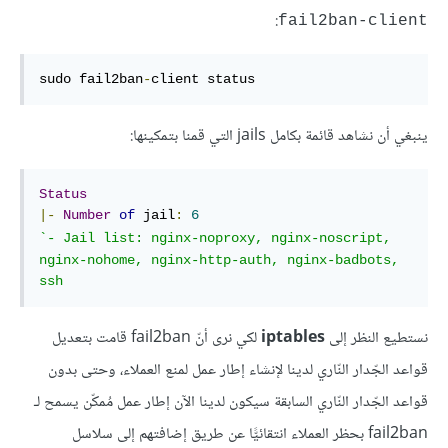
:
fail2ban-client
sudo fail2ban
-
client status
ينبغي أن نشاهد قائمة بكامل jails التي قمنا بتمكينها:
Status
|-
Number
of
 jail
:
6
`
- Jail list: nginx-noproxy, nginx-noscript, 
nginx-nohome, nginx-http-auth, nginx-badbots, 
ssh
نستطيع النظر إلى
iptables
لكي نرى أنّ fail2ban قامت بتعديل
قواعد الجّدار النّاري لدينا لإنشاء إطار عمل لمنع العملاء، وحتى بدون
قواعد الجّدار النّاري السابقة سيكون لدينا الآن إطار عمل مُمكّن يسمح لـ
fail2ban بحظر العملاء انتقائيًّا عن طريق إضافتهم إلى سلاسل