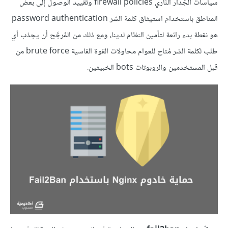
سياسات الجّدار النّاري firewall policies وتقييد الوصول إلى بعض
المناطق باستخدام استيثاق كلمة السّر password authentication
هو نقطة بدء رائعة لتأمين النظام لدينا، ومع ذلك من المُرجَّح أن يجذب أي
طلب لكلمة السّر مُتاح للعوام محاولات القوة القاسية brute force من
قبل المستخدمين والروبوتات bots الخبيثين.