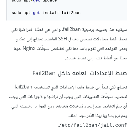
sudo apt
-
get
 update

sudo apt
-
get
 install fail2ban
سيقوم هذا بتثبيت برمجيّة fail2ban، والتي هي مُعدَّة افتراضيًّا لكي
تحظر فقط محاولات تسجيل دخول SSH الفاشلة، نحتاج إلى تمكين
بعض القواعد التي تقوم بإعدادها لكي تتفحّص سجلّات Nginx لدينا
بحثًا عن أنماط تشير إلى نشاط خبيث.
ضبط الإعدادات العامة داخل Fail2Ban
نحتاج لكي نبدأ إلى ضبط ملف الإعدادات الذي تستخدمه fail2ban
لتحديد سجلّات التطبيقات التي يجب أن تراقبها والإجراءات التي يجب
أن يتمّ اتخاذها عند إيجاد مُدخلات مُخالِفة، ومن الموارد الرئيسيّة التي
يتم تزويدنا بها لهذا الأمر نجد الملف
.
etc/fail2ban/jail.conf/