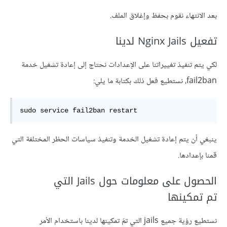
بعد الانتهاء نقوم بحفظ وإغلاق الملف.
تفعيل Nginx Jails لدينا
لكي يتم تنفيذ تغييراتنا على الإعدادات نحتاج إلى إعادة تشغيل خدمة
fail2ban، نستطيع فعل ذلك بكتابة ما يلي:
sudo service fail2ban restart
ينبغي أن يتم إعادة تشغيل الخدمة وتنفيذ سياسات الحظر المختلفة التي
قمنا بإعدادها.
الحصول على معلومات حول Jails التي
تم تمكينها
نستطيع رؤية جميع jails التي تمّ تمكينها لدينا باستخدام الأمر