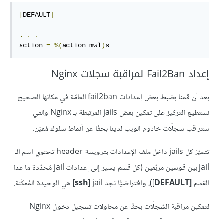
[
DEFAULT
]
.
.
.
action 
=
%(
action_mwl
)
s
إعداد Fail2Ban لمراقبة سجلات Nginx
بعد أن قمنا بضبط بعض إعدادات fail2ban العامّة في مكانها الصحيح
نستطيع التركيز على تمكين بعض jails المرتبطة بـ Nginx والتي
ستراقب سجلّات خادوم الويب لدينا بحثًا عن أنماط سلوك مُعيّن.
تتميّز كل jails داخل ملف الإعدادات بترويسة header تحتوي اسم الـ
jail بين قوسين مربّعين (كل قسم يشير إلى إعدادات jail مُحدّدة ما عدا
القسم
[DEFAULT]
)، وافتراضيًّا نجد
jail
ssh]
]
هي الوحيدة المُمكّنة.
لتمكين مراقبة السّجلّات بحثًا عن محاولات تسجيل دخول Nginx