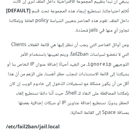
ينبغي أن نبدأ بتقييم المجموعة الافتراضيّة داخل الملف لنرى إن كانت
تُلائِم احتياجاتنا، نستطيع إيجاد هذه المجموعة تحت قسم
[DEFAULT]
داخل الملف. تقوم هذه العناصر بتعيين السّياسة policy العامّة وبإمكاننا
تجاوز أي منها في jails مُحدّدة.
ومن أوائل العناصر التي يجب أن ننظر إليها هي قائمة العُمَلاء Clients
التي لا تخضع لسياسات fail2ban، ويتم تعيينها باستخدام الأمر
التّوجيهي
، من الجّيد أحيانًا إضافة عنوان IP الخاص بنا أو
ignoreip
بشبكتنا إلى قائمة الاستثناءات لتجنّب حظر أنفسنا، على الرّغم من أنّ هذا
أقل من أن يكون مشكلة مع تسجيلات الدّخول إلى خادوم الويب إن كان
بإمكاننا المحافظة على النفاذ للـ Shell، حيث أنّنا دائمًا نستطيع إلغاء
الحظر يدويًّا. نستطيع إضافة عناوين IP أو شبكات إضافيّة بفصلها
بمسافة Space إلى القائمة الحاليّة:
etc/fail2ban/jail.local/