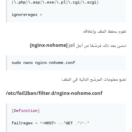
(
\.php
|
\.asp
|
\.exe
|
\.pl
|
\.cgi
|
\.scgi
)
ignoreregex 
=
نقوم بحفظ الملف وإغلاقه.
ننشئ بعد ذلك مُرشّحًا من أجل
jail
nginx-nohome]
]
:
sudo nano nginx
-
nohome
.
conf
نضع معلومات المرشّح التالية في الملف:
etc/fail2ban/filter.d/nginx-nohome.conf/
[
Definition
]
failregex 
=
^<
HOST
>
-.*
GET 
.*/~.*