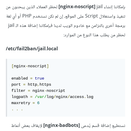
بإمكاننا إنشاء
jail
nginx-noscript]
]
لحظر العملاء الذين يبحثون عن
تنفيذ واستغلال Script على الموقع، إن لم نكن نستخدم PHP أو أي لغة
برمجة أخرى بالتزامن مع خادوم الويب لدينا فبإمكاننا إضافة هذه الـ jail
لحظر من يطلب هذا النوع من الموارد:
etc/fail2ban/jail.local/
[
nginx
-
noscript
]
enabled 
=
true
port 
=
 http
,
https

filter 
=
 nginx
-
noscript

logpath 
=
/var/
log
/
nginx
/
access
.
log

maxretry 
=
6
.
.
.
نستطيع إضافة قسم يُدعى
[nginx-badbots]
لإيقاف بعض أنماط