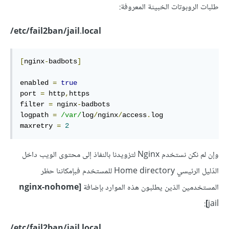
طلبات الروبوتات الخبيثة المعروفة:
etc/fail2ban/jail.local/
[
nginx
-
badbots
]
enabled 
=
true
port 
=
 http
,
https

filter 
=
 nginx
-
badbots

logpath 
=
/var/
log
/
nginx
/
access
.
log

maxretry 
=
2
وإن لم نكن نستخدم Nginx لتزويدنا بالنفاذ إلى محتوى الويب داخل
الدّليل الرئيسي Home directory للمستخدم فبإمكاننا حظر
المستخدمين الذين يطلبون هذه الموارد بإضافة
nginx-nohome]
:
]
jail
etc/fail2ban/jail.local/