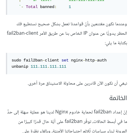
`
-
Total
 banned
:
1
وعندما نكون مقتنعين بأنّ قواعدنا تعمل بشكل صحيح نستطيع فك
الحظر يدويًّا عن عنوان IP الخاص بنا عن طريق الأمر fail2ban-client
بكتابة ما يلي:
sudo fail2ban
-
client 
set
 nginx
-
http
-
auth 
unbanip 
111.111
.
111.111
نبغي أن نكون الآن قادرين على محاولة الاستيثاق مرة أخرى.
الخاتمة
إنّ إعداد fail2ban لحماية خادوم Nginx لدينا هو عمليّة سهلة إلى حدٍّ
ما في أبسط الحالات، توفّر fail2ban على أيّة حال قدرًا كبيرًا من
المرونة لبناء سياسات تُلائِم احتياجاتنا الأمنيّة، وبإلقاء نظرة على