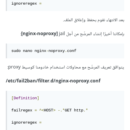
ignoreregex 
=
بعد الانتهاء نقوم بحفظ وإغلاق الملف.
بإمكاننا أخيرًا إنشاء المرشّح من أجل
jail
nginx-noproxy]
]
:
sudo nano nginx
-
noproxy
.
conf
يتوافق تعريف المرشّح مع محاولات استخدام خادومنا كوسيط proxy:
etc/fail2ban/filter.d/nginx-noproxy.conf/
[
Definition
]
failregex 
=
^<
HOST
>
-.*
GET http
.*
ignoreregex 
=