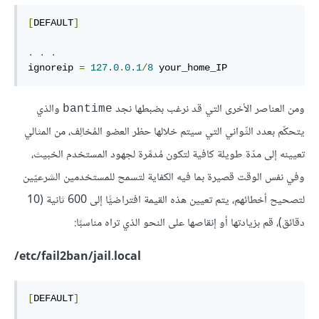
[
DEFAULT
]
.
.
.
ignoreip 
=
127.0
.
0.1
/
8
 your_home_IP
ومن العناصر الأخرى التي قد نرغب بضبطها نجد
والذي
bantime
يتحكّم بعدد الثّواني التي سيتم خلالها حظر العضو المُخالِف، من المثالي
تعيينه إلى مدّة طويلة كافية لتكون مُدمِّرة لجهود المستخدم الخبيث،
وفي نفس الوقت قصيرة بما فيه الكفاية لتسمح للمستخدمين الشرعيّين
لتصحيح أخطائهم، يتم تعيين هذه القيمة افتراضيًّا إلى 600 ثانية (10
دقائق)، قم بزيادتها أو إنقاصها على النحو الذي تراه مناسبًا:
etc/fail2ban/jail.local/
[
DEFAULT
]