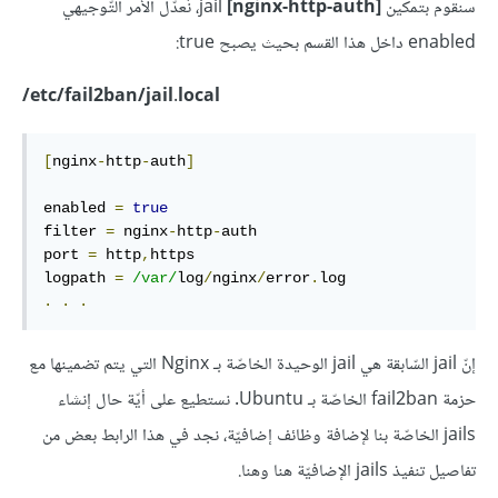
سنقوم بتمكين
[
[nginx-http-auth
jail
، نُعدّل الأمر التّوجيهي
enabled داخل هذا القسم بحيث يصبح true:
etc/fail2ban/jail.local/
[
nginx
-
http
-
auth
]
enabled 
=
true
filter 
=
 nginx
-
http
-
auth

port 
=
 http
,
https

logpath 
=
/var/
log
/
nginx
/
error
.
.
.
.
إنّ jail السّابقة هي jail الوحيدة الخاصّة بـ Nginx التي يتم تضمينها مع
حزمة fail2ban الخاصّة بـ Ubuntu. نستطيع على أيّة حال إنشاء
jails الخاصّة بنا لإضافة وظائف إضافيّة، نجد في هذا الرابط بعض من
تفاصيل تنفيذ jails الإضافيّة هنا وهنا.