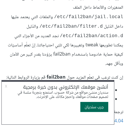
المتغيّرات والأنماط داخل الملف
والملفات التي يعتمد عليها
etc/fail2ban/jail.local/
داخل الدّليل
والدّليل
etc/fail2ban/filter.d/
نجد العديد من الأجزاء التي
etc/fail2ban/action.d/
يمكننا تطويعها tweak وتغييرها لكي تلبّي احتياجاتنا، إنّ تعلّم أساسيّات
كيفيّة حماية خادومنا باستخدام fail2ban يزوّدنا بقدرٍ كبير من الأمان
وبأقل جهد.
إن كنت ترغب في تعلّم المزيد حول
fail2ban
قم بزيارة الروابط التالية:
كيف تعمل Fail2Ban لحماية الخدمات على خادوم لينِكس
.
كيفيّة حماية SSH باستخدام Fail2Ban على Ubuntu 14.04.
ترجمة -وبتصرّف- لـ
How To Protect an Nginx Server with
Fail2Ban on Ubuntu 14.04
لصاحبه Justin Ellingwood.