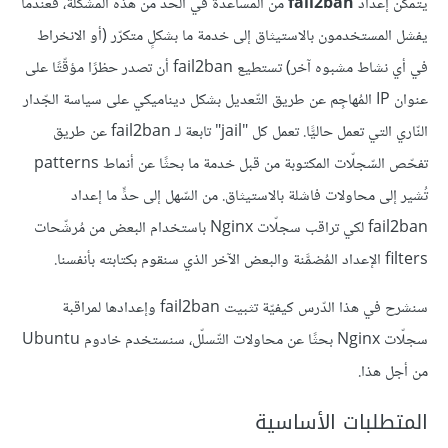
يتمكّن إعداد
fail2ban
من المساعدة في الحد من هذه المشكلة، فعندما
يفشل المستخدمون بالاستيثاق إلى خدمة ما بشكلٍ متكرّر (أو الانخراط
في أي نشاط مشبوه آخر) تستطيع fail2ban أن تصدر حظرًا مؤقّتًا على
عنوان IP المُهاجِم عن طريق التّعديل بشكل ديناميكي على سياسة الجّدار
النّاري التي تعمل حاليًّا. تعمل كل "jail" تابعة لـ fail2ban عن طريق
تفحّص السّجلّات المكتوبة من قبل خدمة ما بحثًا عن أنماط patterns
تُشير إلى محاولات فاشلة بالاستيثاق. من السّهل إلى حدٍّ ما إعداد
fail2ban لكي تراقب سجلّات Nginx باستخدام البعض من مُرشّحات
filters الإعداد المُضمَّنة والبعض الآخر الذي سنقوم بكتابته بأنفسنا.
سنشرح في هذا الدّرس كيفيّة تثبيت fail2ban وإعدادها لمراقبة
سجلّات Nginx بحثًا عن محاولات التّسلّل، سنستخدم خادوم Ubuntu
من أجل هذا.
المتطلبات الأساسية