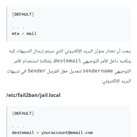
[
DEFAULT
]
.
.
.
mta 
=
 mail
يجب أن نختار عنوان البريد الإلكتروني الذي سيتم إرسال التنبيهات إليه
ونكتبه داخل الأمر التّوجيهي
، بإمكاننا استخدام الأمر
destemail
التّوجيهي
لتعديل حقل المُرسِل
في تنبيهات
Sender
sendername
البريد الإلكتروني:
etc/fail2ban/jail.local/
[
DEFAULT
]
.
.
.
destemail 
=
 youraccount@email
.
com
