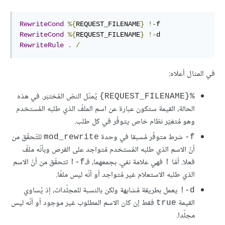
RewriteCond
%{
REQUEST_FILENAME
}
!-
RewriteCond
%{
REQUEST_FILENAME
}
!-
RewriteRule
.
/
في المثال أعلاه:
يُمثّل النصّ المُختبَر. في هذه
%{REQUEST_FILENAME}
الحالة، القيمة ستكون عبارة عن اسم الملفّ الذي طلبه المُستخدم
وهو مُتغيّر نظام خاص يتوفّر في كل طلب.
شرط متوفّر مُسبقا في وحدة
للتّحقّق من
mod_rewrite
f-
أنّ الاسم الذي طلبه المُستخدم مُتواجد على القرص وبأنّه ملفّ
فعلا. أمّا
فهي علامة نفي. بجمعهما، فـ
تتحقّق من أنّ الاسم
f-!
!
الذي طلبه الاستعلام غير مُتواجد أو أنّه ليس ملفّا.
يعمل بطريقة مُشابهة ولكن بالنسبة للمجلّدات، إذ يُساوي
d-!
القيمة
فقط إن كان الاسم المطلوب غير موجود أو أنّه ليس
true
مجلّدا.