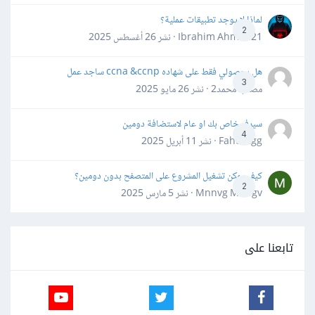
لماذا لا يوجد تطبيقات عملية؟
2
Ibrahim Ahmed21 · نشر
26 أغسطس 2025
هل بحصولي فقط على شهاده ccna &ccnp ساجد عمل
3
مصعب محمد2 · نشر
26 مايو 2025
سيرفر خاص بك او عام لاستضافة دومين
4
Fahd Ggg · نشر
11 أبريل 2025
كيف يمكن تشغيل المشروع على المتصفح بدون دومين؟
2
Mnnvg Mnbgv · نشر
5 مارس 2025
تابعنا على