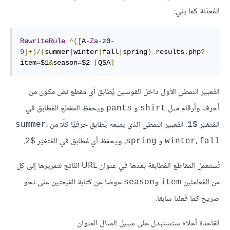
المُعدّلة كما يلي:
RewriteRule
^([
A
-
Za
-
z0
-
9
]+)/(
summer
|
winter
|
fall
|
spring
)
 results
.
php
?
item
=
$1
&
season
=
$2
[
QSA
]
التّعبير النمطي الأول داخل القوسين يُطابق أي مقطع نصّ مكوّن من
أحرف وأرقام مثل
و
ويحفظ المقطع المُطابق في
pants
shirt
المُتغيّر
. التّعبير النمطي الذي يتبعه يُطابق حرفيًّا كلّا من
،
summer
$1
،
و
، ويحفظ أي مُطابق في المُتغيّر
.
$2
spring
winter
fall
تُستعمل المقاطع المُطابقة بعدها في عنوان URL النّاتج لتمريرها إلى كل
من المُعاملين
و
عوضا عن كتابة القيمتين على نحو
season
item
صريح كما فعلنا سابقا.
القاعدة أعلاه ستستبدل على سبيل المثال العنوان