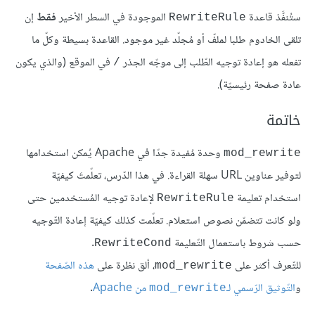
ستُنفَّذ قاعدة
الموجودة في السطر الأخير
فقط
إن
RewriteRule
تلقى الخادوم طلبا لملفّ أو مُجلّد غير موجود. القاعدة بسيطة وكلّ ما
تفعله هو إعادة توجيه الطّلب إلى موجّه الجذر
في الموقع (والذي يكون
/
عادة صفحة رئيسيّة).
خاتمة
وحدة مُفيدة جدّا في Apache يُمكن استخدامها
mod_rewrite
لتوفير عناوين URL سهلة القراءة. في هذا الدّرس، تعلّمتَ كيفيّة
استخدام تعليمة
لإعادة توجيه المُستخدمين حتى
RewriteRule
ولو كانت تتضمّن نصوص استعلام. تعلّمت كذلك كيفيّة إعادة التّوجيه
حسب شروط باستعمال التّعليمة
.
RewriteCond
للتّعرف أكثر على
، ألق نظرة على
هذه الصّفحة
mod_rewrite
و
التّوثيق الرّسمي لـ
من Apache
.
mod_rewrite