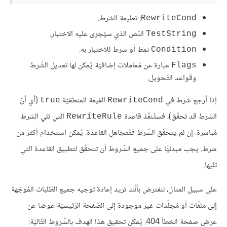
: تعليمة الشرط.
RewriteCond
النّص الذي سيُجرى عليه الاختبار.
TestString
نمط أو شرط للاختبار به.
Condition
عبارة عن مُعاملات إضافيّة يُمكن لها تعديل الشّرط
Flags
وقواعد التّحويل.
إذا أرجع شرط في
القيمة المنطقيّة
(أي أنّ
true
RewriteCond
الشرط قد تحقّق)، فستُنفَّذ قاعدة
التي تلي الشرط
RewriteRule
مُباشرة. إن لم يتحقّق الشّرط فتُتجاهل القاعدة. يُمكن استخدام أكثر من
شرط. يجب مبدئيًّا على جميع الشّروط أن تتحقّق لتطبيق القاعدة التي
تليها.
على سبيل المثال، لنفترض بأنّك تريد إعادة توجيه جميع الطّلبات المُوجّهة
إلى ملفّات أو مُجلّدات غير موجودة إلى الصّفحة الرّئيسيّة عوضا عن
عرض صفحة الخطأ 404. يُمكن تحقيق هذا الهدف بالشّروط التّاليّة: