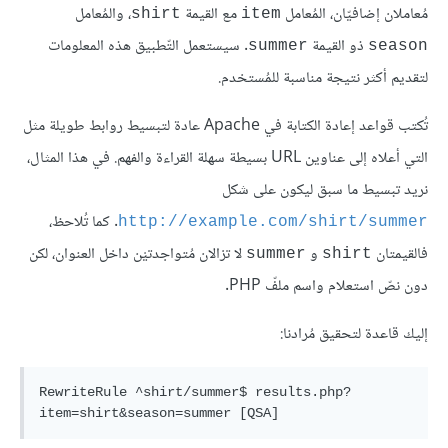
مُعاملان إضافيّان، المُعامل
مع القيمة
، والمُعامل
shirt
item
ذو القيمة
. سيستعمل التّطبيق هذه المعلومات
summer
season
لتقديم أكثر نتيجة مناسبة للمُستخدم.
تُكتب قواعد إعادة الكتابة في Apache عادة لتبسيط روابط طويلة مثل
التي أعلاه إلى عناوين URL بسيطة سهلة القراءة والفهم. في هذا المثال،
نريد تبسيط ما سبق ليكون على شكل
. كما تُلاحظ،
http://example.com/shirt/summer
فالقيمتان
و
لا تزالان مُتواجدتيْن داخل العنوان، لكن
summer
shirt
دون نصّ استعلام واسم ملفّ PHP.
إليك قاعدة لتحقيق مُرادنا:
RewriteRule ^shirt/summer$ results.php?
item=shirt&season=summer [QSA]