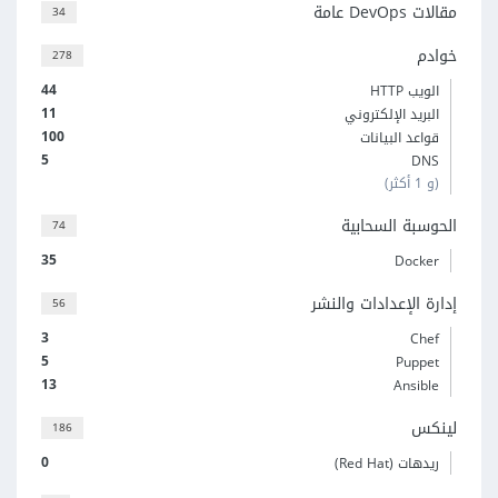
مقالات DevOps عامة
34
خوادم
278
44
الويب HTTP
11
البريد الإلكتروني
100
قواعد البيانات
5
DNS
(و 1 أكثر)
الحوسبة السحابية
74
35
Docker
إدارة الإعدادات والنشر
56
3
Chef
5
Puppet
13
Ansible
لينكس
186
0
ريدهات (Red Hat)