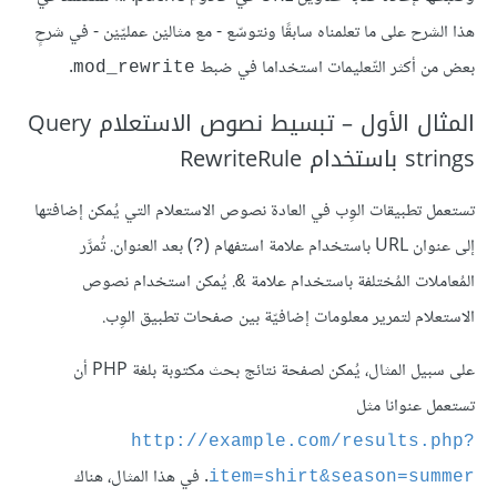
هذا الشرح على ما تعلمناه سابقًا ونتوسّع - مع مثاليْن عمليّيْن - في شرحٍ
بعض من أكثر التّعليمات استخداما في ضبط
.
mod_rewrite
المثال الأول – تبسيط نصوص الاستعلام Query
strings باستخدام RewriteRule
تستعمل تطبيقات الوِب في العادة نصوص الاستعلام التي يُمكن إضافتها
إلى عنوان URL باستخدام علامة استفهام (
) بعد العنوان. تُمرَّر
?
المُعاملات المُختلفة باستخدام علامة
. يُمكن استخدام نصوص
&
الاستعلام لتمرير معلومات إضافيّة بين صفحات تطبيق الوِب.
على سبيل المثال، يُمكن لصفحة نتائج بحث مكتوبة بلغة PHP أن
تستعمل عنوانا مثل
http://example.com/results.php?
. في هذا المثال، هناك
item=shirt&season=summer