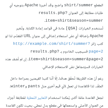
المقطع
واضح وقد أخبرنا Apache بتوجيه أي
shirt/summer
طلبات مطابقة إلى العنوان
results.php?
.
item=shirt&season=summer
تُستخدم الخيارات
عادة في قواعد إعادة الكتابة. وتُخبر
[QSA]
Apache بإضافة أي نصّ استعلام إضافي إلى عنوان URL المُقدَّم، لذا لو
كتب زائر
http://example.com/shirt/summer?
فسيجيب الخادوم بـ
results.php?
page=2
. إن لم تُضف هذه
item=shirt&season=summer&page=2
الخيارات فسيُتجاهل نصّ الاستعلام الإضافي.
رغم أنّ هذه الطّريقة تُحقّق هدفنا، إلّا أنّنا كتبنا القيمتين بصراحة داخل
الملفّ. لذا فالقاعدة لن تعمل لأي قيم أخرى مثل
و
.
winter
pants
لجعل القاعدة عامّة أكثر، يُمكننا استخدام
التّعابير النّمطيّة
لمُطابقة أجزاء
من العنوان الأصلي واستعمالها في مقطع بدل نمطي. بحيث تكون القاعدة