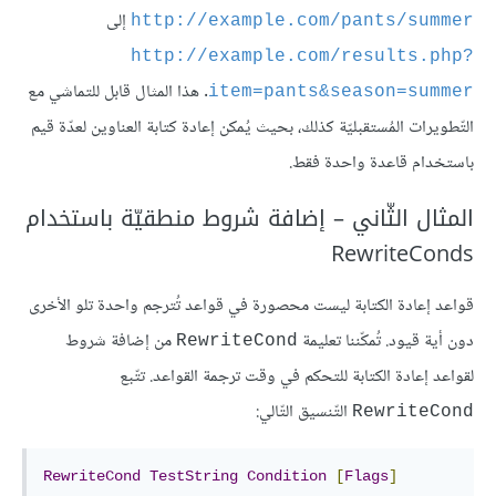
إلى
http://example.com/pants/summer
http://example.com/results.php?
. هذا المثال قابل للتماشي مع
item=pants&season=summer
التّطويرات المُستقبليّة كذلك، بحيث يُمكن إعادة كتابة العناوين لعدّة قيم
باستخدام قاعدة واحدة فقط.
المثال الثّاني – إضافة شروط منطقيّة باستخدام
RewriteConds
قواعد إعادة الكتابة ليست محصورة في قواعد تُترجم واحدة تلو الأخرى
دون أية قيود. تُمكّننا تعليمة
من إضافة شروط
RewriteCond
لقواعد إعادة الكتابة للتحكم في وقت ترجمة القواعد. تتّبع
التّنسيق التّالي:
RewriteCond
RewriteCond
TestString
Condition
[
Flags
]