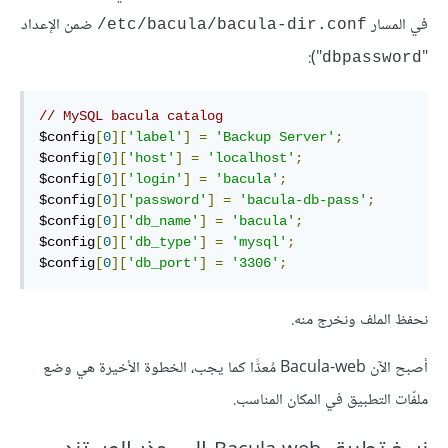
في المسار
ضمن الإعداد
etc/bacula/bacula-dir.conf/
"):
"
dbpassword
// MySQL bacula catalog
$config
[
0
][
'label'
]
=
'Backup Server'
;
$config
[
0
][
'host'
]
=
'localhost'
;
$config
[
0
][
'login'
]
=
'bacula'
;
$config
[
0
][
'password'
]
=
'bacula-db-pass'
;
$config
[
0
][
'db_name'
]
=
'bacula'
;
$config
[
0
][
'db_type'
]
=
'mysql'
;
$config
[
0
][
'db_port'
]
=
'3306'
;
نحفظ الملف ونخرج منه.
أصبح الآن Bacula-web مُعدًّا كما يجب، الخطوة الأخيرة هي وضع
ملفّات التطبيق في المكان المناسب.