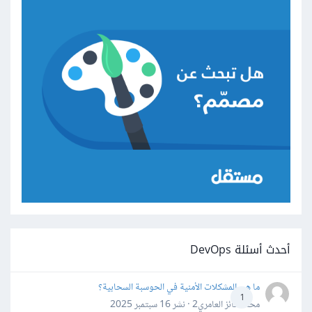
أحدث أسئلة DevOps
ما هي المشكلات الأمنية في الحوسبة السحابية؟
1
محمد فائز العامري2 · نشر
16 سبتمبر 2025