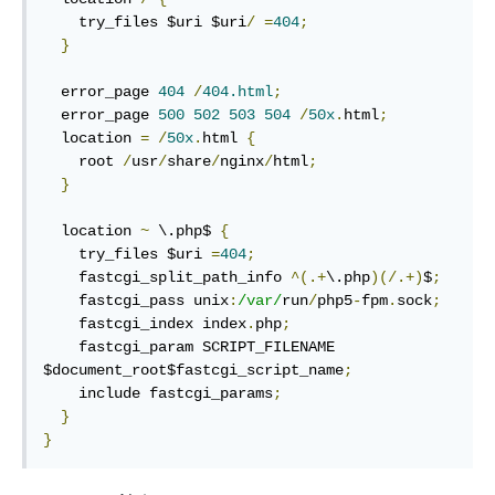
    try_files $uri $uri
/
=
404
;
}
  error_page 
404
/
404.html
;
  error_page 
500
502
503
504
/
50x
.
html
;
  location 
=
/
50x
.
html 
{
    root 
/
usr
/
share
/
nginx
/
html
;
}
  location 
~
 \.php$ 
{
    try_files $uri 
=
404
;
    fastcgi_split_path_info 
^(.+
\.php
)(/.+)
$
;
    fastcgi_pass unix
:
/var/
run
/
php5
-
fpm
.
sock
;
    fastcgi_index index
.
php
;
    fastcgi_param SCRIPT_FILENAME 
$document_root$fastcgi_script_name
;
    include fastcgi_params
;
}
}