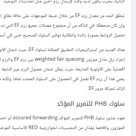
الثانية، بحيث يكون لديه وقت لإرسال رزمٍ أخرى مثل تحديثات التوجيه.
وإن كان متحفظ
تحميل الروابط بصورةٍ زائدة وامكانية توفير السلوك الصحيح حتى في أسوأ الحالات ح
يعني هذا أن رزم EF تفشل في الحصول على السلوك المحدد تمام
الزائد لحركة مرور EF.
سلوك PHB للتمرير المؤكد