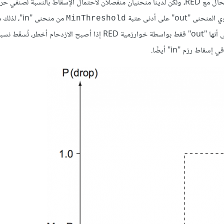
على المحور y مع زيادة متوسط طول الرتل على طول المحور x كما هو الحال مع RED، ولكن لدينا منحنيان منفصلان لاحتمال الإسقاط بالنسبة 
من منحنى "in"
MinThreshold
أنه في ظل المستويات المنخفضة من الازدحام، إذ ستُهمَل الرزم المميزة على أنها "out" فقط بواسطة خوارزمية RED إذا أصبح ال