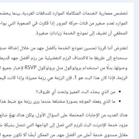
الموارد لعددٍ صغير من فئات حركة المرور. إذا فكرت في الصعوبة التي يو
المنطقي أن تضيف إلى نموذج الخدمة زياداتٍ صغيرة.
سنحتاج إلى طريقةٍ ما لاكتشاف الرزم التفضيلية عن رزم أفضل جهد قديمة ا
وصولها، بدلًا من است
الرزمة، فإذا كان هذا البت هو 1، فإن الرزمة هي رزمة مميزة؛ وإذا كانت قيمة البت 0، فإن الرزمة هي رزمة أفضل جهد. لكن هناك سؤالان نحتاج إلى معالجتهما هما:
من الذي يحدّد البت المميز وتحت أي ظروف؟
ما الذي يفعله الموجّه بصورةٍ مختلفة عندما يرى رزمة مع ضبط هذا
هناك العديد من الإجابات المحتملة على السؤال الأول، ولكن هناك نهجٌ شا
مزود خدمة الإنترنت البتَ للرزم التي تصل إلى الواجهة التي تتصل بشبكةِ
مقابل مستوى خدمةٍ أعلى من أفضل جهد. من الممكن أيضًا ألا تكون جميع الر