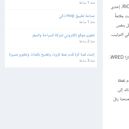
منذ 1 ساعة
تعتمد فعالية آليةٍ مثل RIO إلى حدٍ ما على خيارات المعاملات الصحيحة تمامًا كما هو الحال في RED، وهناك المزيد من المعاملات التي يجب تعيينها لآلية RIO. إحدى
ال، ووُضِعت علامةٌ
صناعة تطبيق mvp ذكي
منذ 1 ساعة
تقبِل بنفس
اءٍ في الترتيب.
تطوير موقع إلكتروني لشركة السياحة والسفر
منذ 2 ساعة
إنشاء لعبة كرة قدم نمط كروت وتفتيح بكجات وتطوير مسيرة 
يمكن تعميم فكرة RIO لتقديم أكثر من منحنيين لاحتمالية الإسقاط، وهذه هي الفكرة وراء النهج المعروف باسم RED الموزون weighted RED أو اختصارًا WRED.
لاعب للهواتف
منذ 3 ساعة
نستخدم نقطة
زم التفضيلية premium، وسنحتاج بعد ذلك إلى
منحنا رتل