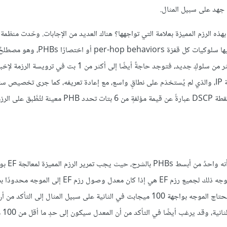
ل جهد على سبيل المثال.
مجموعةً من سلوكيات الموجّه لتطبيقها على الرزم المميزة بعلامة يُطلق عليها سلوكيات 
أنها تحدّد سلوك كل موجهٍ بدلًا من خدمات طرفٍ إلى طرف. بما أن هناك أكثر من سلوكٍ جديد، فتوجد حاجةٌ أيضًا إل
القديم من ترويسة IP، والذي لم يُستخدَم على نطاقٍ واسع، مع إعادة تعريفه، كما جرى تخصيص
هذا البايت لنقاط شيفرة DiffServ أو اختصارًا DSCPs، حيث تكون كل نقطة DSCP عبارةً عن قيمة مؤلفةٍ من 6 بتات تحدد PHB معينة لتُطّ
يُعرف سلوك التمرير العاجل pedited forwarding
الموجّه بأقل تأخيرٍ وخسارة، والطريقة الوحيدة التي يمكن أن يضمن بها الموجه ذلك لجميع رزم EF هي إذا كان معدل وصول رزم 
صارمة ليكون أقل من المعدل الذي يمكن للموجّه من خلاله تمرير رزم EF. يحتاج الموجه بواجهة 100 ميجابت في الثانية على سبيل المثال إلى 
وصول رزم EF