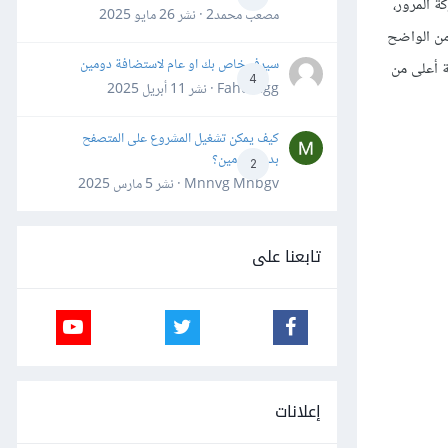
لصنفي حركة المرور،
مصعب محمد2 · نشر
26 مايو 2025
، لذلك من الواضح
سيرفر خاص بك او عام لاستضافة دومين
ازدحام أخطر، تُسقَط نسبة أعلى من
4
Fahd Ggg · نشر
11 أبريل 2025
كيف يمكن تشغيل المشروع على المتصفح
بدون دومين؟
2
Mnnvg Mnbgv · نشر
5 مارس 2025
تابعنا على
إعلانات