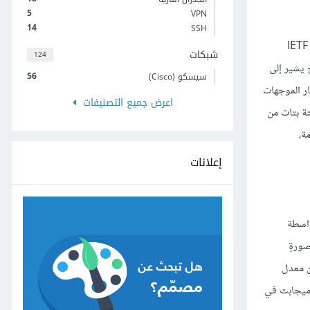
5
VPN
14
SSH
بافتراض أنه وُضِعت علامات لتمييز الرزم بطريقةٍ ما، فماذا تفعل الموجهات بهذه الرزم المميزة بعلامة التي تواجهها؟ هناك العديد من الإجابات. وحّدت منظمة IETF
شبكات
124
كل قفزة per-hop behaviors أو اختصارًا PHBs، وهو مصطلحٌ يشير إلى
56
سيسكو (Cisco)
ى أكثر من 1 بت في ترويسة الرزمة لإخبار الموجهات
اعرض جميع التصنيفات
 ستة بتات من
َبق على الرزمة،
إعلانات
ex أو اختصارًا EF أنه واحدٌ من أبسط PHBs بالشرح، حيث يجب تمرير الرزم المميزة لمعالجة EF بواسطة
EF إلى الموجه محدودًا بصورةٍ
التأكد من أن معدل
 المخصصة لتلك الواجهة لا يتجاوز أبدًا 100 ميجابت في الثانية، وقد يرغب أيضًا في التأكد من أن المعدل سيكون إلى حدٍ ما أقل من 100 ميجابت في