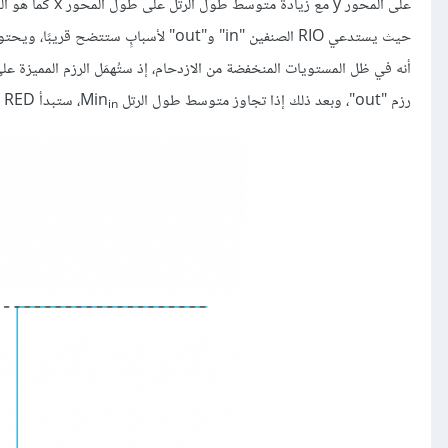
حيث يستدعي RIO الصنفين "in" و"out" لأسبابٍ ستتضح قريبًا، ويحتوي المنحنى "out" على أدنى عتبة
رزم "out"، وبعد ذلك إذا تجاوز متوسط طول الرتل Min
، ستبدأ RED في إسقاط رزم "in" أيضًا.
in