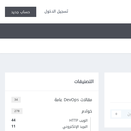
تسجيل الدخول
حساب جديد
التصنيفات
مقالات DevOps عامة
34
خوادم
278
ن
0
44
الويب HTTP
11
البريد الإلكتروني