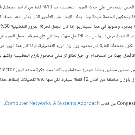
وهذا يعني أننا حجزنا فعليًا 20% من الرابط للرزم التفضيلية، لذلك إذا كان الحِمل المعروض على حركة المرور التفضيل
ا وستكون الخدمة جيدةً جدًا. يمكن الإبقاء على التأخير الذي يعاني منه الصنف ا
premium class منخفضًا، حي
للرزم التفضيلية، بل أسوأ من رزم الأفضل جهدًا، وبالتالي فإن معرفة الحِمل المعروض
 تكون متحفظًا للغاية في تحديد وزن رتل الرزم التفضيلية، فإذا كان هذا الوزن مرتف
ر الأفضل جهدًا من استخدام أي حيز نطاقٍ تراسلي محجوزٍ للرزم التفضيلية ولكنها 
يمكننا تعميم هذا النهج المستند إلى WFQ كما في WRED للسماح بأكثر
مع نظام تفضيل الإسقاط؛ فيمكن أن يكون لدينا على سبيل المثال أربعة أرتال بأوزانٍ مختلفة من خلال 12 نقطة شيفرة، لكلٍ منها ثلاثة 
.
Computer Networks: A Systems Approach