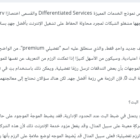
تخصّص معمارية الخدمات المتكاملة ال
اجهها مشغلو الشبكات لمجرد محاولة الحفاظ على تشغيل الإنترنت بأفضل جهدٍ بسل
لنفترض أننا قررنا تحسين نموذج الخدمة بأفضل جهد من خلال إضافة صنفٍ جديد واحدٍ فقط، والذي سنطلق عليه ا
عتيادية، وسيكون من الأسهل كثيرًا إذا تمكنت الرزم من التعريف عن نفسها للموج
خدام بروتوكول مثل بروتوكول RSVP لإخبار جميع الموجهات بأن بعض التدفقات ترسل رزمًا تفضيلية، ويمكن ذلك باستخدام بتٍ
 البت؟
ئع يتمثل في ضبط البت عند الحدود الإدارية، فقد يضبط الموجهُ الموجود على حا
 شركةٍ معينة على سبيل المثال، وقد يفعل مزود خدمة الإنترنت ذلك لأن هذه الشر
زم تفضيلية؛ فعلى سبيل المثال قد يُضيَط الموجه لوضع علامةٍ على الرزم بأنها رز