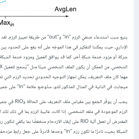
ينبع سبب استدعاء صنفي الرزم "in" و"ut
الإداري، حيث يمكننا التفكير في هذا الموجّه على أنه يقع على الحدود بي
شركة أو مزود خدمة شبكةٍ آخر، كما قد يوافق العميل ومزود خدمة الشبكة
ميجابت في الثانية في المثال المذكور للتو، ستُوضع علامة "in" على جميع الرزم الخاصة به، ولكن ستوضَع علامة "out" على الرزم الزائدة بمجرد تجاوز هذا المعدل.
يجب أن يوفّر ا
الشبكة بحيث نادرًا ما تكون رزم "in" وحدها قادرةً على جعل رابطٍ مزدحمًا إلى النقطة التي تبدأ فيها RIO في إسقاط رزم "in".