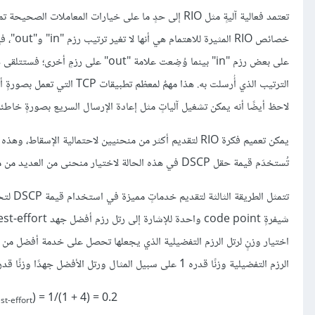
على بعض رزم "in" بينما وُضِعت علامة 
الترتيب الذي أُرسلت به. هذا
لاحظ أيضًا أنه يمكن تشغيل آلياتٍ مثل إعادة الإرسال السريع بصورةٍ خاط
تُستخدَم قيمة حقل DSCP في هذه الحالة لاختيار منحنى من العديد من منحنيات احتمالية السقوط، بحيث يمكن توفير عدة أصنافٍ مختلفة من الخدمة.
تتمثل 
اختيار وزنٍ لرتل الرزم التفضيلية الذي يجعلها تحصل على خدمة أفضل من ال
الرزم التفضيلية وزنًا قدره 1 على سبيل المثال ورتل الأفضل جهدًا وزنًا قدره 4، فهذا يضمن أن حيز النطاق التراسلي المتاح للرزم المميزة هو:
) = 1/(1 + 4) = 0.2
st-effort