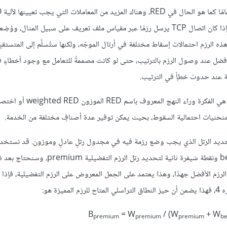
خصائص RIO المثيرة للاهتمام هي أنها لا تغير ترتيب رزم "in" و"out"، فإذا كان اتصال TCP يرسل رزمًا عبر مقياس ملف تعريف على سبيل المث
"out" على رزمٍ أخرى؛ فستتلقى هذه الرزم احتمالات إسقاط مختلفة في أرتال الموجّه، ولكنها ستُسلَّم إلى المتس
 مهمٌ لمعظم تطبيقات TCP التي تعمل بصورةٍ أفضل عند وصول الرزم بالترتيب، حتى لو كانت مصممةً للتعامل مع وجود أخط
ئة عند حدوث خطأٍ في الترتيب.
الطريقة الثالثة لتقديم خدماتٍ مميزة في استخدام قيمة DSCP لتحديد الرتل الذي يجب وضع رزمة فيه في مجدول رتلٍ عادلٍ وموزون. قد 
شيفرةٍ code point واحدة للإشارة إلى رتل رزم أفضل جهد best-effort ونقطة شيفرة ثانية لتحديد رتل الر
رزم الأفضل جهدًا، وهذا يعتمد على الحِمل المعروض على الرزم التفضيلية، فإذا 
B
= W
/ (W
+ W
premium
premium
premium
be