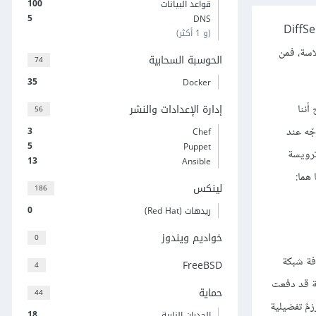
100
قواعد البيانات
5
DNS
مواردَ للتدفقات الفردية، بينما يخصّص نموذج الخدمات المميزة Differentiated Services والمُسمى اختصارًا DiffServ
(و 1 أكثر)
اسة، فمن
الحوسبة السحابية
74
35
Docker
سم "تفضيلي premium". من الواضح أننا
إدارة الإعدادات والنشر
56
ّه عند
3
Chef
5
Puppet
 في ترويسة
13
Ansible
لينكس
186
0
ريدهات (Red Hat)
خواديم ويندوز
0
فة شبكة
FreeBSD
4
كة قد دفعت
حماية
44
مٌ تفضيلية
18
الجدران النارية