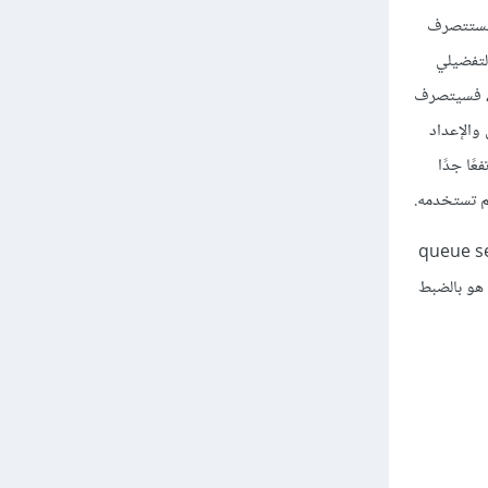
ية هو 10% فقط من الرابط وسطيًا، فستتصرف
لتفضيلي
ث سيحاول WFQ إرسال الرزم التفضيلية بمجرد وصولها في هذا السيناريو. إذا كان الحِمل لحركة المرور التفضيلية 30%، فسيتصرف
 والإعداد
عًا جدًا
لم تستخدمه.
 من صنفين مُمثلَين بنقاط شيفرةٍ مختلفة، ويمكننا دمج فكرة محدد الرتل queue selector
تفضيلات إسقاط. هذا هو بالضبط