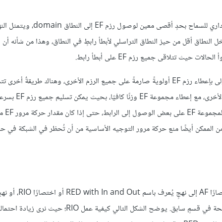
يُحقَّق الحد من معدل رزم EF من خلال ضبط الموجهات على حافة نطاقٍ إداري للسماح
ًا، في التأكد من أن مجموع معدلات جميع رزم EF التي تدخل النطاق أقل من حيز النطاق التراسلي لأبطأ رابطٍ في النطاق، وهذا من 
يث تتلاقى جميع رزم EF على أبطأ رابط.
هناك العديد من استراتيجيات التطبيق الممكنة لسلوك EF، حيث تتمثل الأولى بإعطاء رزم EF أولويةً صارمةً على جميع الرزم الأخرى، وهناك طريقة
إجراء رتلٍ عادلٍ موزون weighted fair queuing بين رزم EF وا
أفضليةٌ على الأولوية ا
ًا، ولكنه من الممكن أيضًا منع حركة مرور التوجيه الأساسية من أن تُحظر في الشبكة في ح
الموزون، وكلاهما يُعَدّان من التحسينات لخوارزمية RED الأساسية الموضحة في قسمٍ سابق. يوضح الشكل التالي