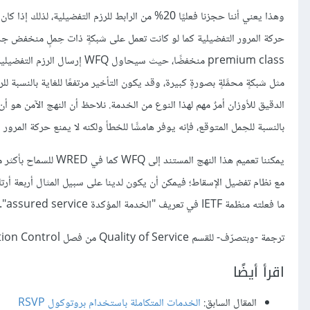
حركة المرور التفضيلية كما لو كانت تعمل على شبكةٍ ذات حِملٍ منخفض جدً
مثل شبكةٍ محمَّلةٍ بصورةٍ كبيرة، وقد يكون التأخير مرتفعًا للغاية بالنسبة 
الدقيق للأوزان أمرٌ مهم لهذا النوع من الخدمة. نلاحظ أن النهج الآمن هو أن
بالنسبة للحِمل المتوقع، فإنه يوفر هامشًا للخطأ ولكنه لا يمنع حركة المرو
ما فعلته منظمة IETF في تعريف "الخدمة المؤكدة assured service".
ترجمة -وبتصرّف- للقسم Quality of Service من فصل Congestion Control من كتاب
اقرأ أيضًا
المقال السابق:
الخدمات المتكاملة باستخدام بروتوكول RSVP