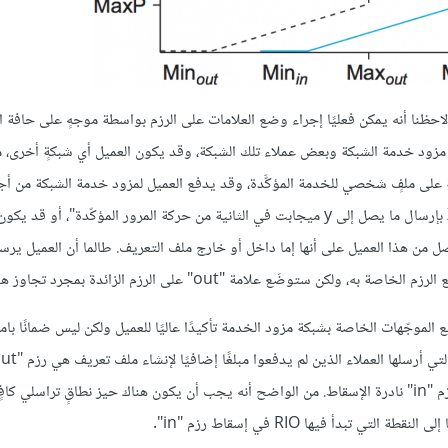
o" من طريقة تمييز الرزم. لقد لاحظنا أنه يمكن فعليًا إجراء وضع العلامات على الرزم بواسطة موجهٍ على حافة
ن مزود خدمة الشبكة وبعض عملاء تلك الشبكة، وقد يكون العميل أي شبكةٍ أخرى، 
 على ملفٍ شخصي للخدمة المؤكَّدة، وقد يدفع العميل لمزود خدمة الشبكة من أج
الشخصي. من الممكن أن يكون الملف الشخصي شيئًا مثل "يُسمح للعميل X بإرسال ما يصل إلى y ميجابت في الثانية من حركة المرور المؤكّدة"
لجمع بين مقياس ملف التعريف على الحافة وRIO في جميع الموجّهات الخاصة بشبكة مزود الخدمة تأكيدًا عاليًا للعميل ولكن ليس ضمان
المفترض أن تعمل آلية RIO على إبقاء الازدحام منخفضًا بما يكفي لتكون رزم "in" نادرة الإسقاط. من الواضح أنه يجب أن يكون هناك حيز نطاقٍ تراس