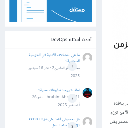
أحدث أسئلة DevOps
ما هي المشكلات الأمنية في الحوسبة
السحابية؟
1
محمد فائز العامري2 · نشر
16 سبتمبر
2025
لماذا لا يوجد تطبيقات عملية؟
Ibrahim Ahmed21 · نشر
26
2
مصدر بنافذة
أغسطس 2025
كما في بروتوكول TCP تمامًا، ويراقبها لمعرفة أي نسبةٍ من رزم النافذة الأخيرة نتج عنها ضبط البت، فإذا كان ضبط البت ضمن النسبة الأقل من 50% من الرزم،
هل بحصولي فقط على شهاده ccna
الرزم الأخيرة للنافذة، فإن المصدر يقلل
&ccnp ساجد عمل
3