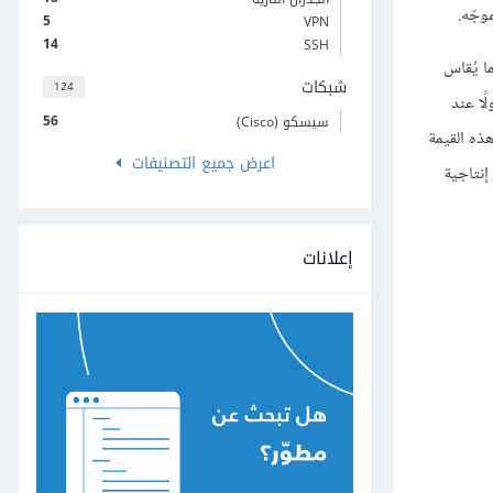
وجّه.
5
VPN
14
SSH
ي 1 في وقت وصول الرزمة، كما يُقاس
شبكات
124
مشغولًا عند
56
سيسكو (Cisco)
ذه القيمة
اعرض جميع التصنيفات
كبير، أي إنتاجية
إعلانات