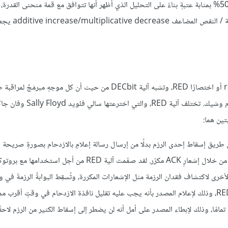
من نافذة الازدحام إلى 0.875 مرةً من القيمة السابقة. وقد اختيرت القيمة 50% بمثابة عتبةٍ بناءً على التحليل الذي أظهر أنها تتوافق مع قمة منحن
قاعدة "الزيادة بمقدار 1، والنقصان بمقدار 0.875" لأن 
تُسمَّى الآلية الثانية الكشف المبكر العشوائي random early detection أو اختصارًا RED، وتشبه آلية DECbit من حيث أن كل مو
الخاص به، وإعلام المصدر بضبط نافذة الازدحام عندما يكتشف أن الازدحام وشيك. تخ
مصدر الازدحام عن طريق إسقاط إحدى الرزم بدلًا من إرسال رسالة إعلامٍ بالازدحام بصورةٍ صريحة
ى لاكتشاف فقدان الرزمة مثل الإشعارات المكررة، وتُسقِط البوابةُ الرزمةَ في وق
قد تحتاج إليه والذي يوحي إليه مصطلح "المبكر early" من آلية RED، وذلك لإعلام المصدر بأنه يجب عليه تقليل نافذة الازدحام في وقتٍ
ًا، وذلك لإبطاء المصدر على أمل أنه لن يضطر إلى إسقاط الكثير من الرزم لاحقًا