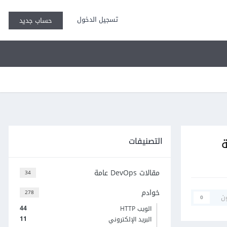
تسجيل الدخول
حساب جديد
التصنيفات
ة
مقالات DevOps عامة
34
خوادم
278
ن
0
44
الويب HTTP
11
البريد الإلكتروني