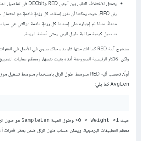
رتل FIFO، حيث يمكننا أن نقرر إسقاط كل رزمةٍ قادمةٍ مع اح
تفاصيل كيفية مراقبة طول الرتل ومتى تُسقَط الرزمة.
سنشرح آلية RED كما اقترحتها فلويد وجاكوبسون في الأصل في ا
ولكن الأفكار الرئيسية المعروضة أدناه بقيت نفسها، ومعظم عمليات التطبيق ال
أولًا، تحسب آلية RED متوسط طول الرتل باستخدام متوسط تشغيل موزون مشابه للمتوسط المستخدَم في حساب مهلة بروتوكول TCP الأصلي، أي يُحسَب
كما يلي:
AvgLen
حيث ‎<
وطول العينة
هو طول الرتل
SampleLen
0 < Weight <1
معظم التطبيقات البرمجية، ويمكن حساب طول الرتل ضمن بعض فترات أخذ ال