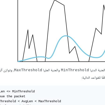
والعتبة العليا
MaxThreshold
MinThreshold
ا للقواعد التالية:
Len <= MinThreshold

eue the packet

Threshold < AvgLen < MaxThreshold
