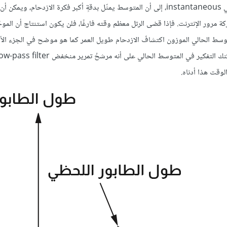
يعود السبب وراء استخدام متوسط طول الرتل بدلًا من طول الرتل اللحظي instantaneous، إلى أن المتوسط يمثّل بدقةٍ أكبر فكرة الازدحام، 
كة مرور الإنترنت. فإذا قضى الرتل معظم وقته فارغًا، فلن يكون استنتاج أن الموجّ
لمتوسط الحالي الموزون اكتشافَ الازدحام طويل العمر كما هو موضح في الجزء الأ
وقت هذا أدناه.