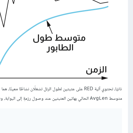
ثانيًا، تحتوي آلية RED على عتبتين لطول الرتل تشغلّان نشاطًا معينًا، هما العتبة الدنيا
متوسط
الحالي بهاتين العتبتين عند وصول رزمةٍ إلى البوابة، وفقً
AvgLen