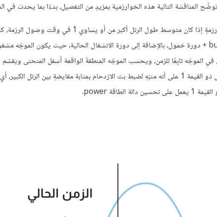
ِح المناقشة التالية هذه الخوارزمية بمزيدٍ من التفصيل، بدءًا بما يحدث في الم
يُضاف بت ازدحام واحد إلى ترويسة الرزمة، ويضبط الموجّه هذا البت في رزمةٍ إذا كان متوسط طول الرتل أكبر من أو يساو
متوسط طول هذا الرتل خلال فاصلٍ زمني يمتد إلى آخر دورة انشغال busy + دورة خمول، بالإضافة إلى دورة الانشغال الحالية، حيث يكون الموجّه 
 الموجّه تابِعًا للزمن، ويحسب الموجّه المنطقةَ الواقعة أسفل المنحنى ويقسّم ه
على الفاصل الزمني لحساب متوسط طول الرتل، ويُعَد استخدام طول الرتل ذو القيمة 1 على أنه منبّهٍ لضبط بت الازدحام بمثابة مقايضةٍ بين الرتل ال
اقة power.