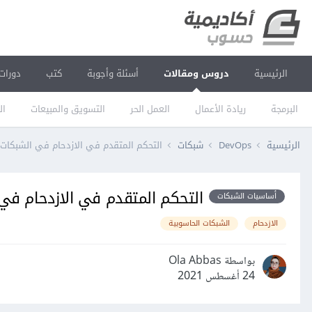
الرئيسية
دروس ومقالات
أسئلة وأجوبة
كتب
دورات
البرمجة
ريادة الأعمال
العمل الحر
التسويق والمبيعات
ال
الرئيسية
DevOps
شبكات
التحكم المتقدم في الازدحام في الشبكات ا
التحكم المتقدم في الازدحام في 
أساسيات الشبكات
الازدحام
الشبكات الحاسوبية
بواسطة Ola Abbas
24 أغسطس 2021