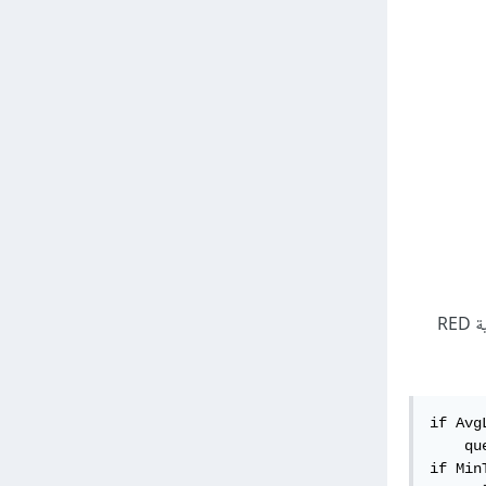
، وتوازن آلية RED
if Avg
    qu
if Min