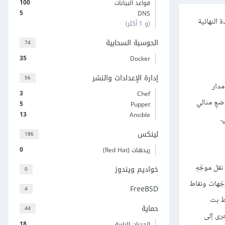
100
قواعد البيانات
5
DNS
النهائية
(و 1 أكثر)
الحوسبة السحابية
74
35
Docker
إدارة الإعدادات والنشر
56
مدار
3
Chef
ضعٍ مثالي
5
Puppet
13
Ansible
.
لينكس
186
0
ريدهات (Red Hat)
ةٌ غير متصلة ببروتوكول نقل موجَّهٍ
خواديم ويندوز
0
ٍ بين الموجّهات ونقاط
FreeBSD
4
ط بت
حماية
44
ا في الإشعار ACK الذي يرسله مرةً أخرى إلى
18
الجدران النارية