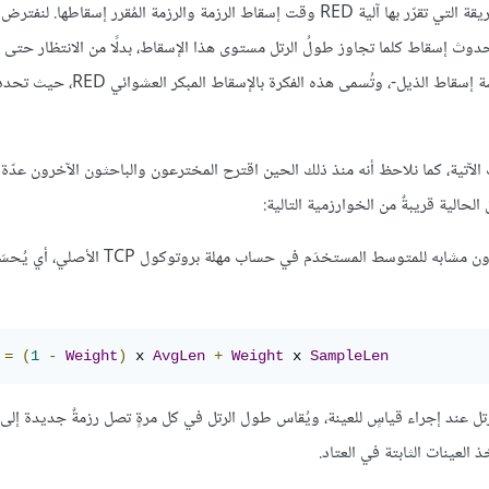
يتمثل الاختلاف الثاني بين آليتي RED وDECbit في تفاصيل الطريقة التي تقرّر بها آلية RED وقت إسقاط الرزمة والرزمة المُقرر إ
تمال حدوث إسقاط كلما تجاوز طولُ الرتل مستوى هذا الإسقاط، بدلًا من الانتظار حتى
ممتلئًا تمامًا ثم إجباره على إسقاط كل رزمةٍ قادمة -والتي هي سياسة إسقاط الذي
لفقرات الآتية، كما نلاحظ أنه منذ ذلك الحين اقترح المخترعون والباحثون الآخرون عدّة
حالية قريبةٌ من الخوارزمية التالية:
=
(
1
-
Weight
)
 x 
AvgLen
+
Weight
 x 
SampleLen
 عند إجراء قياسٍ للعينة، ويُقاس طول الرتل في كل مرةٍ تصل رزمةٌ جديدة إلى 
عينات الثابتة في العتاد.