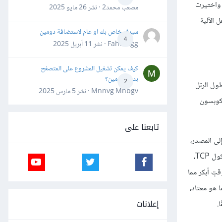
ى القدرة، واختيرت
مصعب محمد2 · نشر
26 مايو 2025
مبدأ الزيادة المضافة / النقص المضاعف additive increase/multiplicative decrease يجعل الآلية
سيرفر خاص بك او عام لاستضافة دومين
4
Fahd Ggg · نشر
11 أبريل 2025
كيف يمكن تشغيل المشروع على المتصفح
بدون دومين؟
2
جهٍ مبرمَجٌ لمراقبة طول الرتل
Mnnvg Mnbgv · نشر
5 مارس 2025
تلف آلية RED، والتي اخترعتها سالي فلويد Sally Floyd وفان جاكوبسون
تابعنا على
 إلى المصدر،
فيعرف المصدر بذلك بفعالية من خلال المهلة timeout اللاحقة أو من خلال إشعارٍ ACK مكرّر. لقد صمِّمت آلية RED من أجل استخدامها مع بروتوكول TCP،
تٍ أبكر مما
 أقرب مما هو معتاد،
إعلانات
.