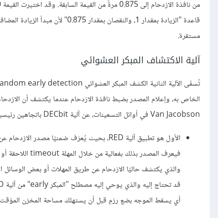
مستقرة.
آلية الاكتشاف المبكر العشوائي
Van Jacobson في أوائل التسعينات، عن آلية DECbit باتجاهين رئيسيتين هما:
الأول هو تطبيق آلية RED، بحيث يُعرَف ضمنيًا 
والذي يكتشف حاليًا الازدحام عن طريق المهلات أو بعض الوسائل الأخر
أي يسقط الموجه بضع رزمٍ قبل أن يستهلك مساحة المخزن المؤقت تمام