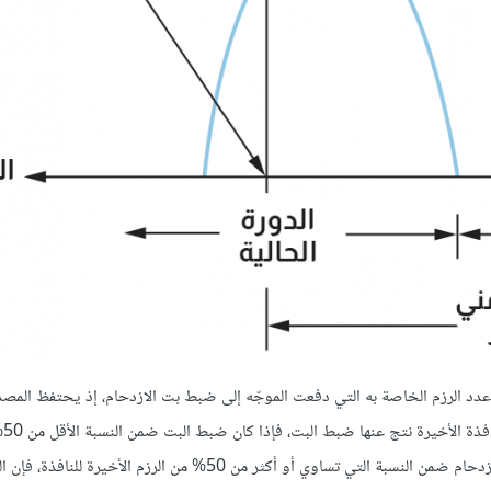
من الآلية، حيث يسجّل المصدر عدد الرزم الخاصة به التي دفعت الموجّه إلى ضبط بت الازدحام، إذ يحتفظ ال
ازدحام 
فإن المصدر يزيد من نافذة الازدحام برزمةٍ واحدة؛ أما إذا كان ضبط بت الازدحام ضمن النسبة التي تساوي أو أكثر من 50% من 