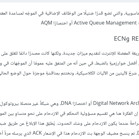
وبية، والتي تضع قدرًا ضئيلًا من الوظائف الإضافية في الموجّه لمساعدة العقدة 
A
ريقة المفضلة للإنترنت لتقديم ميزاتٍ جديدة، ولكنها كانت مصدرًا دائمًا للقلق على 
 أفضل خوارزميةٍ بالضبط، في حين أنه من المتفق عليه عمومًا أن الموجّهات في و
 شرحٌ لآليتين من الآليات الكلاسيكية، ونختتم بمناقشةٍ موجزة حول الوضع الحالي
لقد طُوِّرت هذه الآلية لاستخدامها في معمارية الشبكة الرقمية Digital Network Architecture أو اختصارًا DNA، وهي شبك
لاتصال، وبالتالي يمكن أيضًا تطبيق هذه الآلية على بروتوكولي TCP وIP. إن الفكرة هنا هي تقسيم مسؤولية التحكم في الازدحام على نحوٍ متساو
ة صراحةً عندما يكون الازدحام على وشك الحدوث. يُطبَّق هذا الإبلاغ عن طريق ضب
ازدحام ثنائي في الرزم التي تتدفق عبر الموجّه، ومن هنا جاء اسم DECbit، ثم ينسخ مضيف الوجهة بت الازدحام هذ