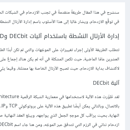
سنشرح في هذا المقال طريقةً متقدمةً في تجنب الازدحام في الشبكات الحاس
في توقُّع الازدحام، ويشار غالبًا إلى هذا الأسلوب باسم إدارة الأرتال النشطة Active Queue Management أو اختصارًا QM
إدارة الأرتال النشطة باستخدام آليات DECbit وRED وECN
تتطلب الطريقة الأولى إجراء تغييراتٍ على الموجّهات والتي لم تكن أبدًا الط
العشرين عامًا الماضية، حيث تكمن المشكلة في أنه لم يكن هناك إجماعٌ على
لاكتشاف بداية الازدحام، حيث تصبح الأرتال الخاصة بها ممتلئة، وفيما يلي
آلية DECbit
با
النهاية، بحيث يراقب كل موجهٍ الحِمل الذي يواجهه، ويبلغ العقدَ النهائي