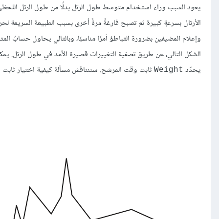
الأرتال بسرعةٍ كبيرة ثم تصبح فارغةً مرةً أخرى بسبب الطبيعة السريعة لحر
وإعلام المضيفين بضرورة التباطؤ أمرًا مناسبًا، وبالتالي يحاول حسابُ ا
يحدّد
ثابت وقت المرشح. سننناقش مسألة كيفية اختيار ثابت ال
Weight