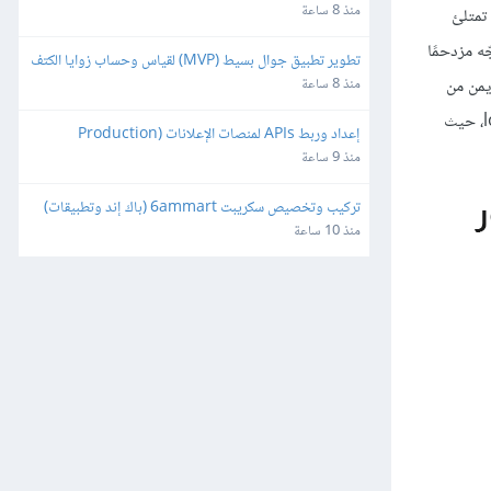
منذ 8 ساعة
ويمكن أن تمتلئ
ه مزدحمًا
تطوير تطبيق جوال بسيط (MVP) لقياس وحساب زوايا الكتف
يمن من
منذ 8 ساعة
الشكل التالي، عن طريق تصفية التغييرات قصيرة الأمد في طول الرتل. يمكنك التفكير في المتوسط الحالي على أنه مرشحُ تمرير منخفض low-pass filter، حيث
إعداد وربط APIs لمنصات الإعلانات (Production 
Ready)
منذ 9 ساعة
تركيب وتخصيص سكريبت 6ammart (باك إند وتطبيقات) 
ورفعه على السيرفر والمتجر
منذ 10 ساعة