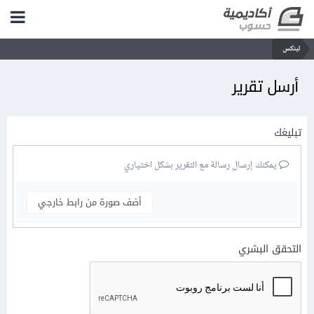
لينكس
أرسل تقرير
تبليغك
يمكنك إرسال رسالة مع التقرير بشكل اختياري
أضف صورة من رابط خارجي
التحقق البشري