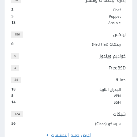
إدارة الإعدادات والنشر
56
3
Chef
5
Puppet
13
Ansible
لينكس
186
0
ريدهات (Red Hat)
خواديم ويندوز
0
FreeBSD
4
حماية
44
18
الجدران النارية
5
VPN
14
SSH
شبكات
124
56
سيسكو (Cisco)
اعرض جميع التصنيفات