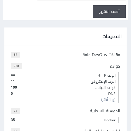
أضف التقرير
التصنيفات
مقالات DevOps عامة
34
خوادم
278
44
الويب HTTP
11
البريد الإلكتروني
100
قواعد البيانات
5
DNS
(و 1 أكثر)
الحوسبة السحابية
74
35
Docker