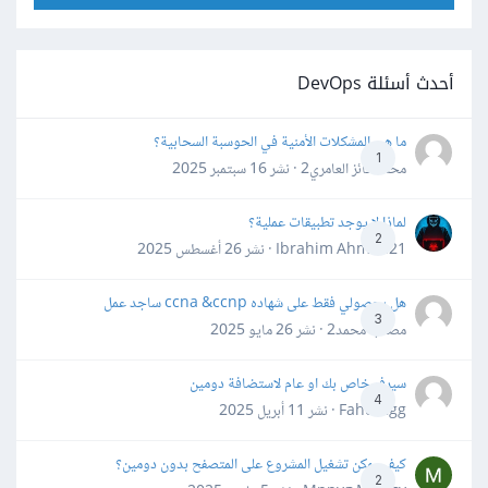
أحدث أسئلة DevOps
ما هي المشكلات الأمنية في الحوسبة السحابية؟
1
محمد فائز العامري2 · نشر
16 سبتمبر 2025
لماذا لا يوجد تطبيقات عملية؟
2
Ibrahim Ahmed21 · نشر
26 أغسطس 2025
هل بحصولي فقط على شهاده ccna &ccnp ساجد عمل
3
مصعب محمد2 · نشر
26 مايو 2025
سيرفر خاص بك او عام لاستضافة دومين
4
Fahd Ggg · نشر
11 أبريل 2025
كيف يمكن تشغيل المشروع على المتصفح بدون دومين؟
2