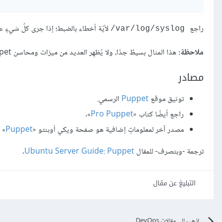
راجع
لأيّة أخطاء بالضبط؛ إذا جرى كلُ شيءٍ ع
‎/var/log/syslog
ملاحظة:
هذا المثال بسيطٌ جدًا، ولا يُظهِر العديد من ميزات ومحاسن Puppet؛ راجع القسم المصادر التالية للمزيد من المعلومات .
مصادر
توثيق موقع
Puppet
الرسمي.
راجع أيضًا كتاب «
Pro Puppet
».
مصدر آخر لمعلوماتٍ إضافية هو صفحة ويكي أوبنتو «
Puppet
»
ترجمة -وبتصرف- للمقال
Ubuntu Server Guide: Puppet
.
التبليغ عن مقال
اذهب الى مقالات DevOps