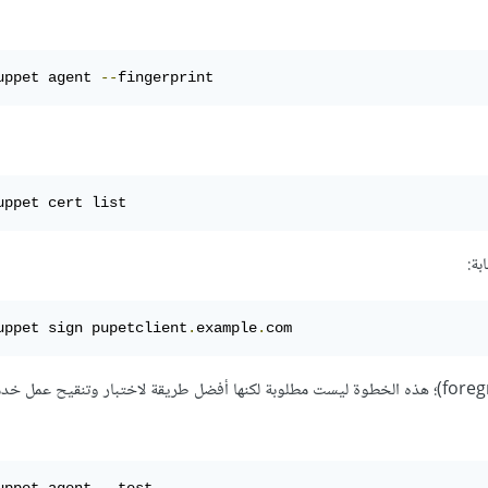
uppet agent 
--
fingerprint
uppet cert list
uppet sign pupetclient
.
example
.
com
وفي عميل Puppet، شغِّل برنامج puppet يدويًا في الأمامية (foreground)؛ هذه الخطوة ليست مطلوبة لكنها أفضل طريقة لاختبار وتنقيح عمل 