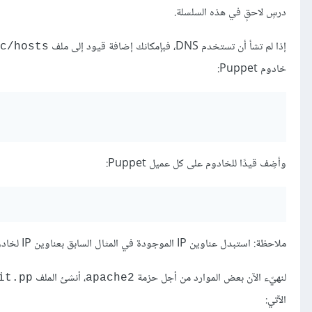
درسٍ لاحقٍ في هذه السلسلة.
إذا لم تشأ أن تستخدم DNS، فبإمكانك إضافة قيود إلى ملف
tc/hosts
خادوم Puppet:
وأضِف قيدًا للخادوم على كل عميل Puppet:
ملاحظة: استبدل عناوين IP الموجودة في المثال السابق بعناوين IP لخادومك وعملائك.
لنهيّء الآن بعض الموارد من أجل حزمة
، أنشئ الملف
it.pp
apache2
الآتي: