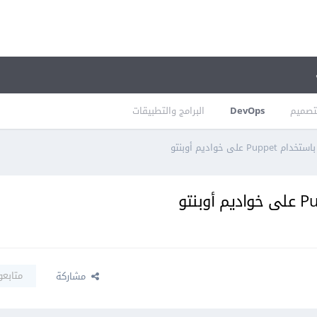
تصميم
DevOps
البرامج والتطبيقات
P على خواديم أوبنتو
متابعو
مشاركة