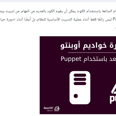
ام الشائعة باستخدام الكود؛ يمكن أن يقوم الكود بالعديد من المهام، من تثبيت ب
إلى التحقق من أذونات الملفات، أو تحديث حسابات المستخدم؛ إن Puppet ليس رائعًا فقط أثناء عملية التثبيت الأساسية للنظام، بل أيضًا أثناء «دو