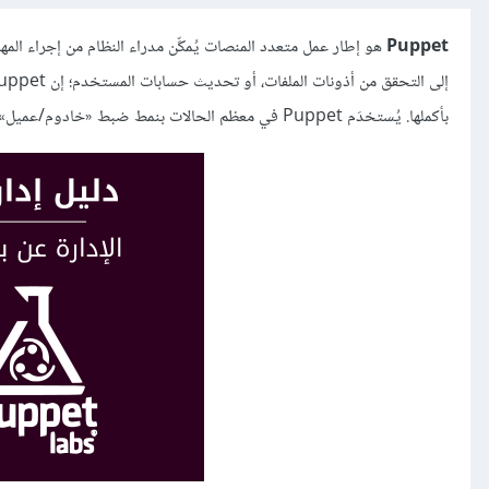
Puppet
هو إطار عمل متعدد المنصات يُمكِّن مدراء النظام من إجراء المه
بأكملها. يُستخدَم Puppet في معظم الحالات بنمط ضبط «خادوم/عميل».