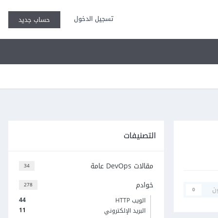
تسجيل الدخول
حساب جديد
التصنيفات
مقالات DevOps عامة
34
خوادم
278
ن
0
44
الويب HTTP
11
البريد الإلكتروني