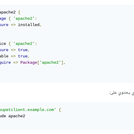
apache2 
{
age
{
'apache2'
:
sure
=>
 installed
,
ice 
{
'apache2'
:
sure
=>
true
,
able 
=>
true
,
quire
=>
Package
[
'apache2'
],
 يحتوي على:
pupetclient.example.com'
{