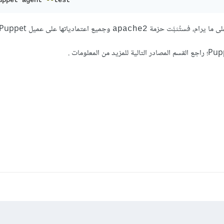
uppet agent 
--
test
لى ما يرام، فستُثبَّت حزمة
وجميع اعتمادياتها على عميل Puppet.
apache2