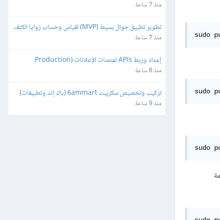
منذ 7 ساعة
تطوير تطبيق جوال بسيط (MVP) لقياس وحساب زوايا الكتف
sudo p
منذ 7 ساعة
إعداد وربط APIs لمنصات الإعلانات (Production 
Ready)
منذ 8 ساعة
تركيب وتخصيص سكريبت 6ammart (باك إند وتطبيقات) 
sudo p
ورفعه على السيرفر والمتجر
منذ 9 ساعة
sudo p
خدمة