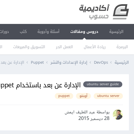
الرئيسية
دروس ومقالات
أسئلة وأجوبة
كتب
دورات
البرمجة
ريادة الأعمال
العمل الحر
التسويق والمبيعات
ال
الرئيسية
DevOps
إدارة الإعدادات والنشر
Puppet
الإدارة عن بعد باستخدام uppet
الإدارة عن بعد باستخدام Puppet على خواديم أوبنتو
ubuntu server guide
ubuntu server
أوبنتو
puppet
بواسطة عبد اللطيف ايمش
28 ديسمبر 2015