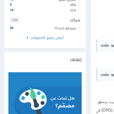
5
VPN
14
SSH
شبكات
124
56
سيسكو (Cisco)
اعرض جميع التصنيفات
sudo a
إعلانات
sudo a
حيث يتحقق
كاسم خادوم Puppet، أو «Puppet Master»؛ وسنشرح خدمة أسماء النطاق (DNS) في