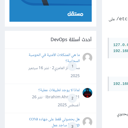
على
‎/et
أحدث أسئلة DevOps
127.0
.
192.16
ما هي المشكلات الأمنية في الحوسبة
السحابية؟
1
محمد فائز العامري2 · نشر
16 سبتمبر
2025
192.16
لماذا لا يوجد تطبيقات عملية؟
Ibrahim Ahmed21 · نشر
26
2
أغسطس 2025
يحتوي
هل بحصولي فقط على شهاده ccna
&ccnp ساجد عمل
3