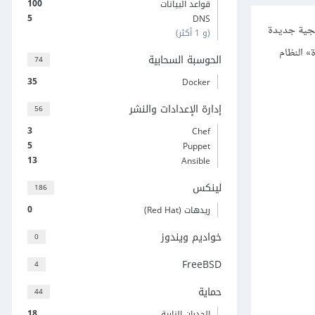
100
قواعد البيانات
5
DNS
رمجية جديدة
(و 1 أكثر)
رة حياة» النظام
الحوسبة السحابية
74
35
Docker
إدارة الإعدادات والنشر
56
3
Chef
5
Puppet
13
Ansible
لينكس
186
0
ريدهات (Red Hat)
خواديم ويندوز
0
FreeBSD
4
حماية
44
18
الجدران النارية