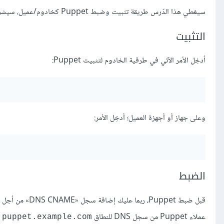
سيغطي هذا الدّرس طريقة تثبيت وضبط Puppet كخادوم/عميل، سيشرح المثال البسيط الآتي طريقة تثبيت خادوم أباتشي باستخدام Puppet.
التثبيت
أدخِل الأمر الآتي في طرفية الخادوم لتثبيت Puppet:
وعلى جهاز أو أجهزة العميل؛ أدخِل الأمر:
الضبط
قبل ضبط Puppet، ربما عليك إضافة سجل «DNS CNAME» من أجل puppet.example.com، حيث
عملاء Puppet من سجل DNS للنطاق
puppet.example.com