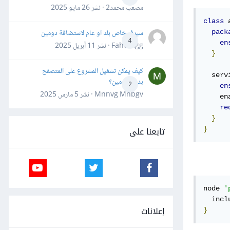
مصعب محمد2 · نشر
26 مايو 2025
class
 
سيرفر خاص بك او عام لاستضافة دومين
pack
4
en
Fahd Ggg · نشر
11 أبريل 2025
}
كيف يمكن تشغيل المشروع على المتصفح
  serv
بدون دومين؟
2
en
Mnnvg Mnbgv · نشر
5 مارس 2025
    en
re
}
تابعنا على
}
node 
'
إعلانات
}