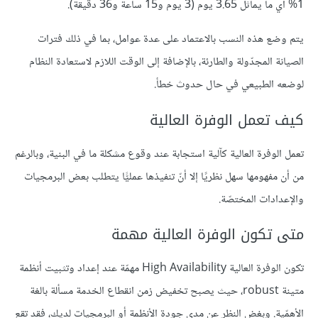
1% أي ما يماثل 3.65 يوم (3 يوم و15 ساعة و36 دقيقة).
يتم وضع هذه النسب بالاعتماد على عدة عوامل، بما في ذلك فترات
الصيانة المجدّولة والطارئة، بالإضافة إلى الوقت اللازم لاستعادة النظام
لوضعه الطبيعي في حال حدوث خطأ.
كيف تعمل الوفرة العالية
تعمل الوفرة العالية كآلية استجابة عند وقوع مشكلة ما في البنية، وبالرغم
من أن مفهومها سهل نظريًا إلا أنّ تنفيذها عمليًّا يتطلب بعض البرمجيات
والإعدادات المختصّة.
متى تكون الوفرة العالية مهمة
تكون الوفرة العالية High Availability مهمّة عند إعداد وتثبيت أنظمة
متينة robust، حيث يصبح تخفيض زمن انقطاع الخدمة مسألة بالغة
الأهمّية. وبغض النظر عن مدى جودة الأنظمة أو البرمجيات لديك، فقد تقع