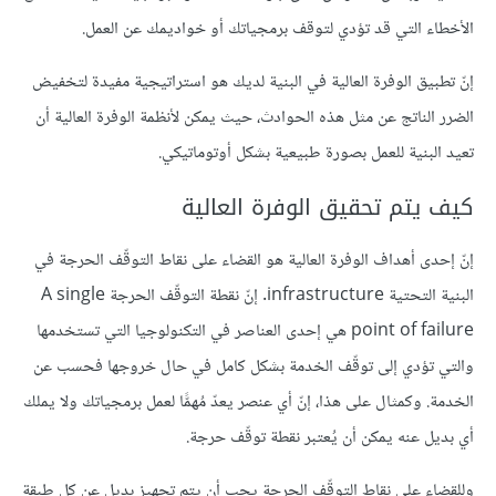
الأخطاء التي قد تؤدي لتوقف برمجياتك أو خواديمك عن العمل.
إنّ تطبيق الوفرة العالية في البنية لديك هو استراتيجية مفيدة لتخفيض
الضرر الناتج عن مثل هذه الحوادث، حيث يمكن لأنظمة الوفرة العالية أن
تعيد البنية للعمل بصورة طبيعية بشكل أوتوماتيكي.
كيف يتم تحقيق الوفرة العالية
إنّ إحدى أهداف الوفرة العالية هو القضاء على نقاط التوقّف الحرجة في
البنية التحتية infrastructure. إنّ نقطة التوقّف الحرجة A single
point of failure هي إحدى العناصر في التكنولوجيا التي تستخدمها
والتي تؤدي إلى توقّف الخدمة بشكل كامل في حال خروجها فحسب عن
الخدمة. وكمثال على هذا، إنّ أي عنصر يعدّ مُهمًّا لعمل برمجياتك ولا يملك
أي بديل عنه يمكن أن يُعتبر نقطة توقّف حرجة.
وللقضاء على نقاط التوقّف الحرجة يجب أن يتم تجهيز بديل عن كل طبقة