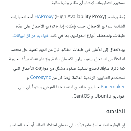
مستوى التطبيقات لإنشاء أي نظام وفرة عالية.
يُعدّ برنامج (
HAProxy
(High Availability Proxy أحد الخيارات
الشائعة لتوزيع الأحمال، حيث بإمكانه إدارة توزيع الأحمال على عدّة
طبقات، ولمختلف أنواع الخواديم، بما في ذلك
خواديم مراكز البيانات
.
وبالانتقال إلى الأعلى في طبقات النظام، فإنّ من المهم تنفيذ حل معتمد
انطلاقًا من المدخل، وهو موازن الأحمال عادة. ولإلغاء نقطة توقّف حرجة
كما ذكرنا سابقًا، نحتاج لتنفيذ عنقود مشكّل من موازنات الأحمال التي
تستخدم العناوين الرقمية العائمة. يُعدّ كلّ من
Corosync
و
Pacemaker
خيارين شائعين لتنفيذ هذا الغرض، ويتوفّران على
خواديم Ubuntu و CentOS.
الخلاصة
إن الوفرة العالية أمرٌ هام، تركّز على ضمان امتلاك النظام أو أحد العناصر