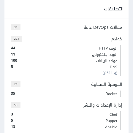
التصنيفات
مقالات DevOps عامة
34
خوادم
278
44
الويب HTTP
11
البريد الإلكتروني
100
قواعد البيانات
5
DNS
(و 1 أكثر)
الحوسبة السحابية
74
35
Docker
إدارة الإعدادات والنشر
56
3
Chef
5
Puppet
13
Ansible