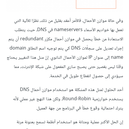
وفي حالة موازن الأحمال، فالأمر أعقد بقليل من ذلك، نظرًا للآلية التي
تعمل بها خواديم الأسماء nameservers في DNS، حيث يتطلب
الاستعادة من خطأ يحصل في موازن أحمال مكرّر redundant أن يتم
إجراء تعديل على سجلّات DNS كي يتم توجيه اسم النطاق domain
name إلى عنوان IP لموازن الأحمال الثانوي. إنّ مثل هذا التغيير يحتاج
وقتًا ليس بقصير حتى يصبح ساري المفعول على شبكة الإنترنت، مما
سيؤدي إلى حصول انقطاع طويل في الخدمة.
أحد الحلول لمثل هذه المشكلة هو استخدام موازن أحمال DNS
يستخدم خوارزمية Round-Robin، ولكن هذا النهج غير عملي لأنّه
يترك احتمالية وقوع خطأ في البرنامج من جهة العميل.
إن الحل الأكثر عملية ومتانة هو استخدام أنظمة تسمح بعنونة مرنة