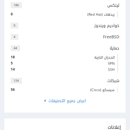
لينكس
186
0
ريدهات (Red Hat)
خواديم ويندوز
0
FreeBSD
4
حماية
44
18
الجدران النارية
5
VPN
14
SSH
شبكات
124
56
سيسكو (Cisco)
اعرض جميع التصنيفات
إعلانات