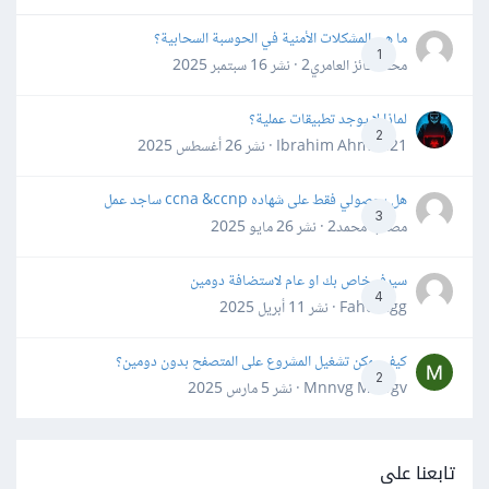
ما هي المشكلات الأمنية في الحوسبة السحابية؟
1
محمد فائز العامري2 · نشر
16 سبتمبر 2025
لماذا لا يوجد تطبيقات عملية؟
2
Ibrahim Ahmed21 · نشر
26 أغسطس 2025
هل بحصولي فقط على شهاده ccna &ccnp ساجد عمل
3
مصعب محمد2 · نشر
26 مايو 2025
سيرفر خاص بك او عام لاستضافة دومين
4
Fahd Ggg · نشر
11 أبريل 2025
كيف يمكن تشغيل المشروع على المتصفح بدون دومين؟
2
Mnnvg Mnbgv · نشر
5 مارس 2025
تابعنا على