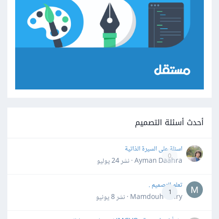
أحدث أسئلة التصميم
اسئلة على السيرة الذاتية
0
Ayman Daahra · نشر
24 يوليو
تعلم التصميم .
1
Mamdouh Khiry · نشر
8 يونيو