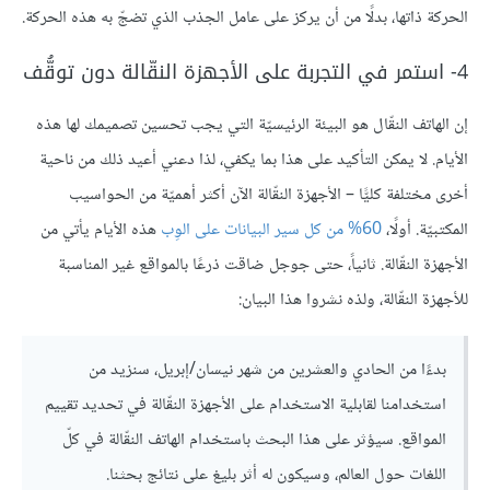
الحركة ذاتها، بدلًا من أن يركز على عامل الجذب الذي تضجّ به هذه الحركة.
4- استمر في التجربة على الأجهزة النقّالة دون توقُّف
إن الهاتف النقّال هو البيئة الرئيسيّة التي يجب تحسين تصميمك لها هذه
الأيام. لا يمكن التأكيد على هذا بما يكفي، لذا دعني أعيد ذلك من ناحية
أخرى مختلفة كليًّا – الأجهزة النقّالة الآن أكثر أهميّة من الحواسيب
المكتبيّة. أولًا،
60% من كل
سير البيانات على الوِب
هذه الأيام يأتي من
الأجهزة النقّالة. ثانياً، حتى جوجل ضاقت ذرعًا بالمواقع غير المناسبة
للأجهزة النقّالة، ولذه نشروا هذا البيان:
بدءًا من الحادي والعشرين من شهر نيسان/إبريل، سنزيد من
استخدامنا لقابلية الاستخدام على الأجهزة النقّالة في تحديد تقييم
المواقع. سيؤثر على هذا البحث باستخدام الهاتف النقّالة في كلّ
اللغات حول العالم، وسيكون له أثر بليغ على نتائج بحثنا.