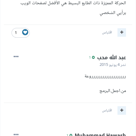
الحركة المميّزة ذات الطابع البسيط هي الأفضل لصفحات الويب
برأيي الشخصي
اقتباس
1
عبد الله محب
1
نشر
4 يونيو 2015
ررررررررررررررررررروعة
من.اجمل.البرمج
اقتباس
Muhammad Hawash
1