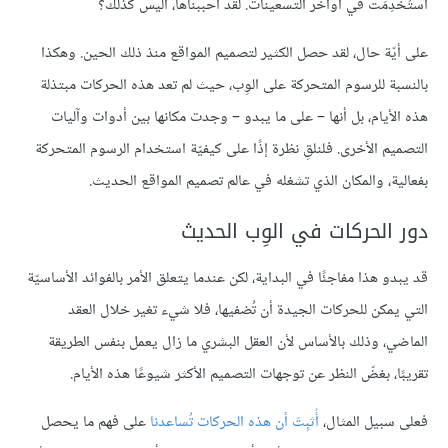
استُخدِمَت في أواخر التسعينات. لقد أحببناها، أليس كذلك؟
على أيّة حال، لقد حصل الكثير لتصميم المواقع منذ ذلك الحين. وهكذا
بالنسبة للرسوم المتحركة على الوِب، حيث لم تعد هذه الحركات مبتذلة
هذه الأيام، بل أنها – على ما يبدو – وجدت مكانها بين أدوات وآليات
التصميم الأخرى. فلنلقِ نظرة إذًا على كيفيّة استخدام الرسوم المتحركة
بفعالية، والمكان الذي تشغله في عالم تصميم المواقع الحديث.
دور الحركات في الوِب الحديث
قد يبدو هذا مفاجئًا في البداية، لكن عندما يتعلق الأمر بالفوائد الأساسيّة
التي يمكن للحركات الجيدة أن تُضفيها، فلا شيء تغير خلال العقد
الماضي، وذلك بالأساس لأن العقل البشري ما زال يعمل بنفس الطريقة
تقريبًا، بغضّ النظر عن توجهات التصميم الأكثر شيوعًا هذه الأيام.
فعلى سبيل المثال،
أُثبِتَ أن هذه الحركات تُساعدنا
على فهم ما يحصل