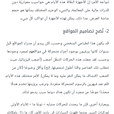
لنواجه الأمر؛ إنّ الأجهزة النقّالة هذه الأيام هي حواسيب معياريّة دون
قدرات عالية على المعالجة، والشيء الوحيد المختلف بشأنها هو حجم
شاشة العرض. عدا ذلك، يمكن لهذه الأجهزة أن تواكب كلّ شيء.
2- نُضج تصاميم المواقع
قد يكون هذا انطباعي الشخصي وحسب، لكن يبدو أن مدراء المواقع قبل
سنوات كانوا يرغبون بوجود أجزاء متحركة في مواقعهم لمجرد وجودها
وحسب. لقد جعلت هذه الحركات التنقّل أصعب (أصعب فيزيائيًّا، حيث
تتطلب تلك العناصر وقتًا أطول لتحميلها، إلخ) وأقل وضوحًا (كان من
الصعب اكتشاف ما يمكن النقر عليه وما لا يمكن). الأمر محتلف هذه الأيام،
فلم نعد مُبهرين بالرسوم المتحركة منفردة، ونرغب برؤيتها تخدم هدفًا
محدّدًا عوضًا عن مجرد أن تكون هناك دونما سبب يدعو لذلك.
وبعبارة أخرى، فإن ما يحدث للحركات مشابه – نوعًا ما – للأيام الأولى
لمركبات السير. عندما ظهرت السيارات في بادئ الأمر، كان ما زال بإمكانك