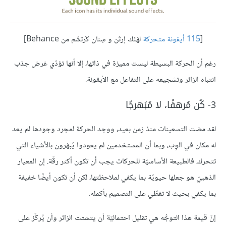
[
115 أيقونة متحركة
لهَنَك إرتَن و سِنان كَرتشَم من Behance]
رغم أن الحركة البسيطة ليست مميزة في ذاتها، إلا أنها تؤدّي غرض جذب
انتباه الزائر وتشجيعه على التفاعل مع الأيقونة.
3- كُن مُرهفًا، لا مُبَهرجًا
لقد مضت التسعينات منذ زمن بعيد، ووجد الحركة لمجرد وجودها لم يعد
له مكان في الوِب، وبما أن المستخدمين لم يعودوا يُبهَرون بالأشياء التي
تتحرك، فالطبيعة الأساسيّة للحركات يجب أن تكون أكثر رقّة. إن المعيار
الذهبيّ هو جعلها حيويّة بما يكفي لملاحظتها، لكن أن تكون أيضًا خفيفة
بما يكفي بحيث لا تغطّي على التصميم بأكمله.
إنّ قيمة هذا التوجُّه هي تقليل احتماليّة أن يتشتت الزائر وأن يُركِّز على