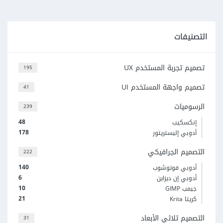
التصنيفات
تصميم تجربة المستخدم UX
195
تصميم واجهة المستخدم UI
41
الرسوميات
239
48
إنكسكيب
178
أدوبي إليستريتور
التصميم الجرافيكي
222
140
أدوبي فوتوشوب
6
أدوبي إن ديزاين
10
جيمب GIMP
21
كريتا Krita
التصميم ثلاثي الأبعاد
31