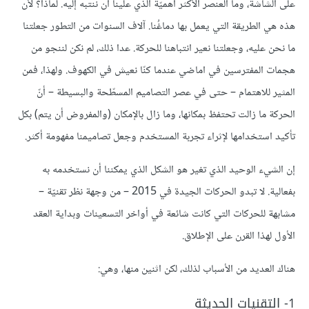
على الشاشة، وما العنصر الأكثر أهميّة الذي علينا أن ننتبه إليه. لماذا؟ لأن
هذه هي الطريقة التي يعمل بها دماغُنا. آلاف السنوات من التطور جعلتنا
ما نحن عليه، وجعلتنا نعير انتباهنا للحركة. عدا ذلك، لم نكن لننجو من
هجمات المفترسين في اماضي عندما كنّا نعيش في الكهوف. ولهذا، فمن
المثير للاهتمام – حتى في عصر التصاميم المسطّحة والبسيطة – أنّ
الحركة ما زالت تحتفظ بمكانها، وما زال بالإمكان (والمفروض أن يتم) بكل
تأكيد استخدامها لإثراء تجربة المستخدم وجعل تصاميمنا مفهومة أكثر.
إن الشيء الوحيد الذي تغير هو الشكل الذي يمكننا أن نستخدمه به
بفعالية. لا تبدو الحركات الجيدة في 2015 – من وجهة نظر تقنيّة –
مشابهة للحركات التي كانت شائعة في أواخر التسعينات وبداية العقد
الأول لهذا القرن على الإطلاق.
هناك العديد من الأسباب لذلك، لكن اثنين منها، وهي:
1- التقنيات الحديثة