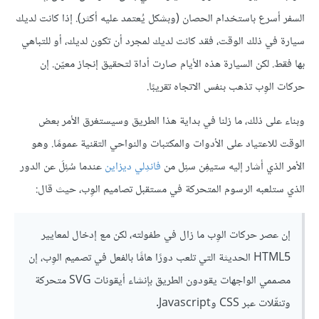
السفر أسرع باستخدام الحصان (وبشكل يُعتمد عليه أكثر). إذا كانت لديك
سيارة في ذلك الوقت، فقد كانت لديك لمجرد أن تكون لديك، أو للتباهي
بها فقط. لكن السيارة هذه الأيام صارت أداة لتحقيق إنجاز معيّن. إن
حركات الوِب تذهب بنفس الاتجاه تقريبًا.
وبناء على ذلك، ما زلنا في بداية هذا الطريق وسيستغرق الأمر بعض
الوقت للاعتياد على الأدوات والمكتبات والنواحي التقنية عمومًا. وهو
الأمر الذي أشار إليه ستيفِن سنِل من
فاندِلي ديزاين
عندما سُئِلَ عن الدور
الذي ستلعبه الرسوم المتحركة في مستقبل تصاميم الوِب، حيث قال:
إن عصر حركات الوِب ما زال في طفولته، لكن مع إدخال لمعايير
HTML5 الحديثة التي تلعب دورًا هامًّا بالفعل في تصميم الوِب، إن
مصممي الواجهات يقودون الطريق بإنشاء أيقونات SVG متحركة
وتنقّلات عبر CSS وJavascript.