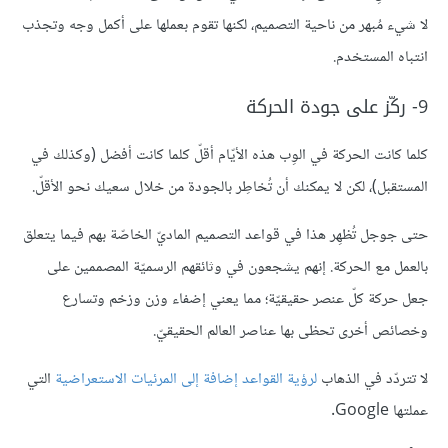
لا شيء مُبهر من ناحية التصميم، لكنها تقوم بعملها على أكمل وجه وتجذب
انتباه المستخدم.
9- ركّز على جودة الحركة
كلما كانت الحركة في الوِب هذه الأيّام أقلّ كلما كانت أفضل (وكذلك في
المستقبل)، لكن لا يمكنك أن تُخاطِر بالجودة من خلال سعيك نحو الأقلّ.
حتى جوجل تُظهِر هذا في قواعد التصميم الماديّ الخاصّة بهم فيما يتعلق
بالعمل مع الحركة. إنهم يشجعون في وثائقهم الرسميّة المصممين على
جعل حركة كلّ عنصر حقيقيّة؛ مما يعني إضفاء وزن وزخم وتسارع
وخصائص أخرى تحظى بها عناصر العالم الحقيقيّ.
لا تتردّد في الذهاب
لرؤية القواعد إضافة إلى المرئيات الاستعراضية
التي
عملتها Google.