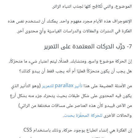
الموضوع، والتي تُكافِح كلها لجذب انتباه الزائر.
الإنفوجراف هذه الأيام مجرد مفهوم واحد. يمكنك أن تستخدم نفس هذه
الفكرة في النشرات والمقالات والدراسات القياسيّة وأيّ محتوى آخر.
7- جرِّب الحركات المعتمدة على التمرير
إنّ الحركة موضوع واسع، ومتشابك. فمثلًا، ليتم اعتبار شيء ما متحرّكًا،
هل يجب أن يكون متحرّكًا فعليًّا أم أنه يجب فقط أن يبدو كذلك؟
من الأمثلة العضيمة على هذا
تأثير
parallax للتمرير
(وهو التأثير الذي
يكون فيه المحتوى على شكل طبقات بحيث يتحرك جزء منه بشكل أرع
من الآخر، فيبدو كأن هذه العناصر على مسافات مختلفة من الرائي)
والحالات الأخرى
للحركة المحفّزة بحدث
.
إن الفكرة هي إنشاء انطباع بوجود حركة، وذلك باستخدام CSS