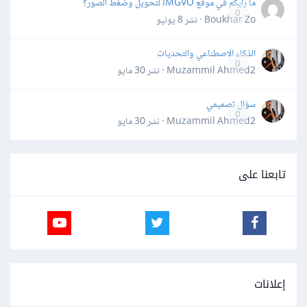
ما رأيكم في موقع IMGVO لتحويل وضغط الصور؟
0
Boukhar Zo · نشر
8 يونيو
الذكاء الاصطناعي والتحديات
0
Muzammil Ahmed2 · نشر
30 مايو
سؤال تصميمي
0
Muzammil Ahmed2 · نشر
30 مايو
تابعنا على
إعلانات