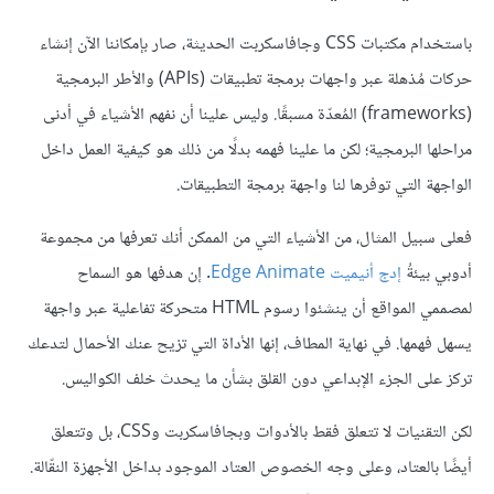
باستخدام مكتبات CSS وجافاسكربت الحديثة، صار بإمكاننا الآن إنشاء
حركات مُذهلة عبر واجهات برمجة تطبيقات (APIs) والأطر البرمجية
(frameworks) المُعدّة مسبقًا. وليس علينا أن نفهم الأشياء في أدنى
مراحلها البرمجية؛ لكن ما علينا فهمه بدلًا من ذلك هو كيفية العمل داخل
الواجهة التي توفرها لنا واجهة برمجة التطبيقات.
فعلى سبيل المثال، من الأشياء التي من الممكن أنك تعرفها من مجموعة
أدوبي بيئةُ
إدج أنيميت
Edge Animate
. إن هدفها هو السماح
لمصممي المواقع أن ينشئوا رسوم HTML متحركة تفاعلية عبر واجهة
يسهل فهمها. في نهاية المطاف، إنها الأداة التي تزيح عنك الأحمال لتدعك
تركز على الجزء الإبداعي دون القلق بشأن ما يحدث خلف الكواليس.
لكن التقنيات لا تتعلق فقط بالأدوات وبجافاسكربت وCSS، بل وتتعلق
أيضًا بالعتاد، وعلى وجه الخصوص العتاد الموجود بداخل الأجهزة النقّالة.