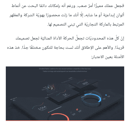
فجعل عملك مميزًا أمرٌ صعب. ورغم أنه بإمكانك دائمًا البحث عن أنماط
ألوان إبداعيّة أو ما شابه، إلّا أنك ما زلت محصورًا بهويّة الشركة والمظهر
المرتبط بالماركة التجاريّة التي تبني التصميم لها.
إنّ كلّ هذه المحدوديّات تجعلُ الحركةَ الأداة المثاليّة لجعل تصميمك
فريدًا. والأهم على الإطلاق أنك لست بحاجة للتكون مختلفًا جدًّا. خذ هذه
الأمثلة بعين الاعتبار: