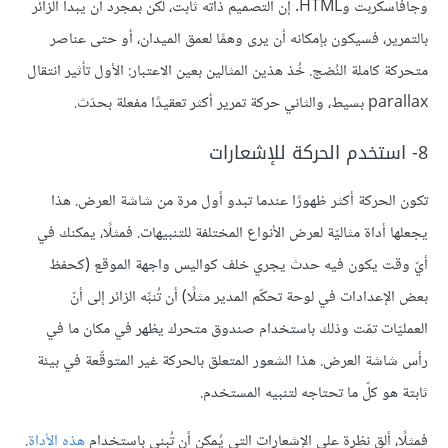
وجافاسكربت وHTML. إن التصميم ذاته ثابت، لكن بمجرد أن يبدأ الزائر
بالتمرير، فسيكون بإمكانه أن يرى وهمًا لعمق الميدان، أو حتى عناصر
متحركة كاملة النُضج. خُذ هذين المثالين بعين الاعتبار: الأول تأثير انتقال
parallax بسيط، والثاني حركة تمرير أكثر تعقيدًا مفعلة بحدَث.
8- استخدم الحركة للإشعارات
تكون الحركة أكثر ظهورًا عندما تبدو أول مرة من شاشة العرض. هذا
يجعلها أداة مثاليّة لعرض الأنواع المختلفة للتنبيهات. فمثلًا، يمكنك في
أيّ وقت يكون فيه حدث يجري خلف كواليس واجهة الموقع (كحفظ
بعض الإعدادات في لوحة تحكّم المدير مثلًا) أن تُنبِّه الزائر إلى أنّ
العمليّات تمّت وذلك باستخدام صندوق متحرك يظهر في مكان ما في
رأس شاشة العرض. هذا الشعور المتعلق بالحركة غير المتوقّعة في بيئة
ثابتة هو كلّ ما تحتاجه لتنبيه المستخدم.
فمثلًا، ألقِ نظرة على الإشعارات التي يُمكن أن تُبنى باستخدام
هذه الأداة
.