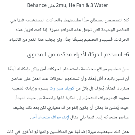
2mu, He Fan & 3 Water على Behance
كلا التصميمين بسيطان جدًّا بطبيعتهما، والحركات المستخدمة فيها هي
العناصر الوحيدة التي تجعل هذه المواقع مميزة. إذا كنت لتزيل هذه
الحركات، فسيبدو التصميم بسيطًا جدًّا، ولن يجلب هذا القدر من الانتباه.
6- استخدم الحركة لأجزاء محدّدة من المحتوى
عمل تصاميم مواقع مخصّصة باستخدام الحركات أمرٌ، ولكن بإمكانك أيضًا
أن تسير باتجاه أقل بُعدًا، وأن تستخدِم الحركات عند العمل على عناصر
منفردة. فمثلًا، يُعرَف نِل باتِل من
كويك سبراوت
بنشره وزيادته لشعبية
مفهوم الإنفوجراف المتحرّك. إن الفكرة ذاتها واضحة من حيث المبدأ،
حيث يُنشئ ما يمكن أن يكون إنفوجراف معياريّ، لكن بعد ذلك يضيف
عناصر متحركة إليه. فيما يلي مثال
لإنفوجراف متحرك آخر
.
عمل ذلك سيعطيك ميزة إضافيّة عن المنافسين والمواقع الأخرى في ذات