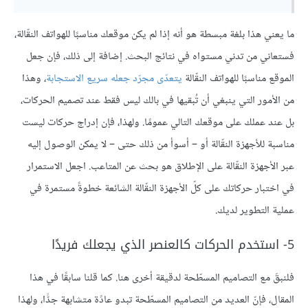
ما يعني هذا بلغة مبسطة هو أنه إذا لم يكن موقعك مناسبًا للهواتف النقّالة،
فستعاني من تدني مستواه في نتائج البحث. إضافة إلى ذلك، فإن جعل
الموقع مناسبًا للهواتف النقّالة
يتعدّى مجرّد جعله سريع الاستجابة
، وهذا
من الأمور التي ينبغي أن تُبقيها في بالك ليس فقط عند تصميم الحركات،
بل عند عملك على موقعك التالي عمومًا. ولهذا، فإن إدراج حركات ليست
مناسبة للأجهزة النقّالة أو – أسوأ من ذلك حتى – لا يمكن الوصول إليه
عبر الأجهزة النقّالة على الإطلاق هو بحث عن المتاعب. اجعل الاستمرار
في اختبار حركاتك على كلّ الأجهزة النقّالة الشائعة خطوةً مستمرة في
عملية التطوير لديك.
5- استخدم الحركات كالعنصر الذي يجعلك فريدًا
فلنبقَ مع التصاميم المسطّحة لدقيقة أخرى هنا. كما قلنا سابقًا في هذا
المقال، فإنّ العديد من التصاميم المسطّحة تبدو عادًة متشابهة جدًّا، ولهذا