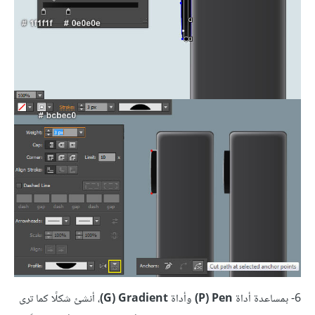
6- بمساعدة أداة
P) Pen)
وأداة
G) Gradient)
، أنشئ شكلًا كما ترى