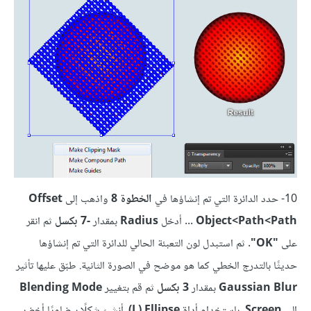
10- حدد الدائرة التي تم إنشاؤها في
الخطوة 8
واذهب إلى
Offset
Path>‏Path‏>Object
... أدخل
Radius
بمقدار
-7 بكسل
ثم انقر
على
"OK"
. ثم استبدل لون التعبئة الحالي للدائرة التي تم إنشاؤها
حديثًا بالتدرج الخطي كما هو موضح في الصورة الثانية. طبّق عليها تأثير
Gaussian Blur
بمقدار
3 بكسل
ثم قم بتغيير
Blending Mode
إلى
Screen
. باستخدام أداة
L) Ellipse)
، أنشئ شكلًا بيضاويًا أخضر