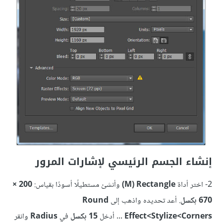
إنشاء الجسم الرئيسي لإشارات المرور
2- اختر أداة
M) Rectangle)
وأنشئ مستطيلًا أسودًا بقياس:
200 ×
670 بكسل
. أعد تحديده واذهب إلى
Round
Corners>‏Stylize>‏Effect
... أدخل
15 بكسل
في
Radius
وانقر