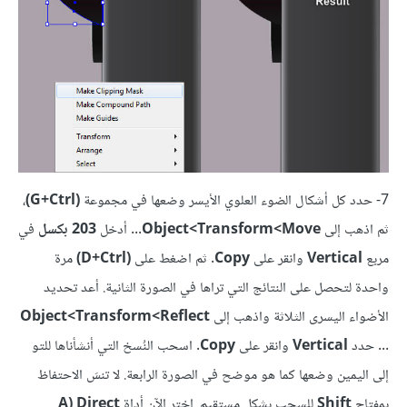
7- حدد كل أشكال الضوء العلوي الأيسر وضعها في مجموعة
(G+Ctrl)
،
ثم اذهب إلى
Move>‏Transform‏>Object
... أدخل
203 بكسل
في
مربع
Vertical
وانقر على
Copy
. ثم اضغط على
(D+Ctrl)
مرة
واحدة لتحصل على النتائج التي تراها في الصورة الثانية. أعد تحديد
الأضواء اليسرى الثلاثة واذهب إلى
Reflect‏>Transform>‏Object
... حدد
Vertical
وانقر على
Copy
. اسحب النُسخ التي أنشأناها للتو
إلى اليمين وضعها كما هو موضح في الصورة الرابعة. لا تنسَ الاحتفاظ
بمفتاح
Shift
للسحب بشكل مستقيم. اختر الآن أداة
A) Direct