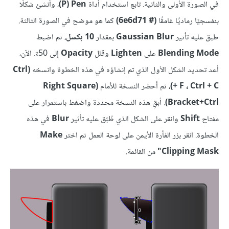
في الصورة الأولى والثانية. تابع استخدام أداة
P) Pen)
، وأنشئ شكلًا
بنفسجيًا رماديًا غامقًا
(# 6e6d71)
كما هو موضح في الصورة الثالثة.
طبق عليه تأثير
Gaussian Blur
بمقدار
10 بكسل
، ثم اضبط
Blending Mode
على
Lighten
وقلل
Opacity
إلى 50٪. الآن،
أعد تحديد الشكل الأول الذي تم إنشاؤه في هذه الخطوة وانسخه
(Ctrl
+ F ، Ctrl + C)
، ثم أحضر النسخة للأمام
(Right Square
Bracket+Ctrl)
. أبقِ هذه النسخة محددة واضغط باستمرار على
مفتاح
Shift
وانقر على الشكل الذي طُبّق عليه تأثير
Blur
في هذه
الخطوة. انقر بزر الفأرة الأيمن على لوحة العمل ثم اختر
Make
Clipping Mask"
من القائمة.