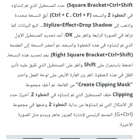
Square Bracket+Ctrl+Shift)
. حدد المستطيل الذي تم إنشاؤه
في
الخطوة 2
وانسخه
(Ctrl + C ، Ctrl + F)
. أبقِ النسخة محددة
واذهب إلى
Drop Shadow>‏Effect‏>Stylize
... اتبع البيانات كما
تراها في الصورة الرابعة وانقر على
OK
. أعد تحديد المستطيل الأول
الذي تم إنشاؤه في هذه الخطوة وانسخه، ثم أحضر النسخة إلى المقدمة
(Right Square Bracket+Ctrl+Shift)
. بعد تحديد هذه النسخة،
اضغط باستمرار على
Shift
وانقر على المستطيل الذي طُبق عليه تأثير
الظل في هذه الخطوة. انقر بزر الفأرة الأيمن على لوحة العمل واختر
"Create Clipping Mask"
من القائمة. ثم أخفِ مجموعة
Clipping
خلف المستطيل الذي تم إنشاؤه في
الخطوة 2
. أخيرًا، حدد
كل الأشكال التي تم إنشاؤها من بداية
الخطوة 2
وضعها في مجموعة
(G+Ctrl). الجسم الرئيسي لإشارة المرور جاهز ويبدو مثل الصورة
الأخيرة.