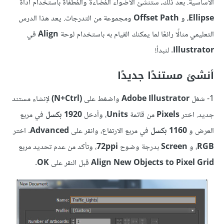
الأساسية. بعد ذلك، ستنشئ الأضواء المُضاءة والمُطفأة باستخدام أداة
Ellipse
، و
Offset Path
ومجموعة من التدرجات. يعد هذا الدرس
التعليمي مثالًا رائعًا لما يمكنك القيام به باستخدام لوحة
Align
في
Illustrator
. لنبدأ!
أنشئ مستندًا جديدًا
1- شغل
Adobe Illustrator
واضغط على
(N+Ctrl)
لإنشاء مستند
جديد. اختر
Pixels
من قائمة
Units
، وأدخل
1920 بكسل
في مربع
العرض و
1160 بكسل
في مربع الارتفاع، وانقر على
Advanced
. اختر
RGB
، و
Screen
بدرجة وضوح
72ppi
، وتأكد من عدم تحديد مربع
Align New Objects to Pixel Grid
قبل النقر على
OK
.