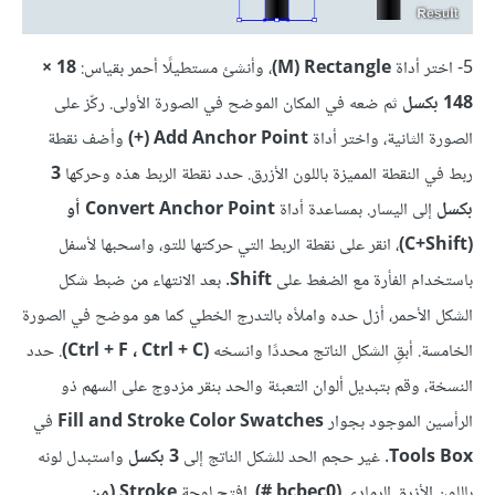
5- اختر أداة
M) Rectangle)
، وأنشئ مستطيلًا أحمر بقياس:
18 ×
148 بكسل
ثم ضعه في المكان الموضح في الصورة الأولى. ركّز على
الصورة الثانية، واختر أداة
Add Anchor Point (+)
وأضف نقطة
ربط في النقطة المميزة باللون الأزرق. حدد نقطة الربط هذه وحركها
3
بكسل
إلى اليسار. بمساعدة أداة
Convert Anchor Point أو
(C+Shift)
، انقر على نقطة الربط التي حركتها للتو، واسحبها لأسفل
باستخدام الفأرة مع الضغط على
Shift
. بعد الانتهاء من ضبط شكل
الشكل الأحمر، أزل حده واملأه بالتدرج الخطي كما هو موضح في الصورة
الخامسة. أبقِ الشكل الناتج محددًا وانسخه
(Ctrl + F ، Ctrl + C)
. حدد
النسخة، وقم بتبديل ألوان التعبئة والحد بنقر مزدوج على السهم ذو
الرأسين الموجود بجوار
Fill and Stroke Color Swatches
في
Tools Box
. غير حجم الحد للشكل الناتج إلى
3 بكسل
واستبدل لونه
باللون الأزرق الرمادي
(‎# bcbec0)
. افتح لوحة
Stroke (من