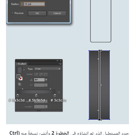
حدد المستطيل الذي تم إنشاؤه في
الخطوة 2
وأنشئ نسخةً منه
(Ctrl