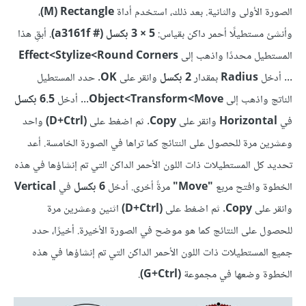
الصورة الأولى والثانية. بعد ذلك، استخدم أداة
M) Rectangle)
،
وأنشئ مستطيلًا أحمر داكن بقياس:
5 × 3 بكسل (# a3161f)
. أبقِ هذا
المستطيل محددًا واذهب إلى
Round Corners>‏Stylize‏>Effect
... أدخل
Radius
بمقدار
2 بكسل
وانقر على
OK
. حدد المستطيل
الناتج واذهب إلى
Move‏>Transform‏>Object
... أدخل
6.5 بكسل
في
Horizontal
وانقر على
Copy
. ثم اضغط على
(D+Ctrl)
واحد
وعشرين مرة للحصول على النتائج كما تراها في الصورة الخامسة. أعد
تحديد كل المستطيلات ذات اللون الأحمر الداكن التي تم إنشاؤها في هذه
الخطوة وافتح مربع
"Move"
مرةً أخرى. أدخل
6 بكسل
في
Vertical
وانقر على
Copy
. ثم اضغط على
(D+Ctrl)
اثنين وعشرين مرة
للحصول على النتائج كما هو موضح في الصورة الأخيرة. أخيرًا، حدد
جميع المستطيلات ذات اللون الأحمر الداكن التي تم إنشاؤها في هذه
الخطوة وضعها في مجموعة
(G+Ctrl)
.