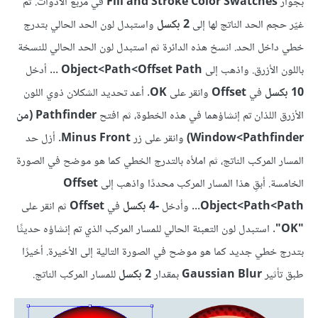
بجوار
Fill and Stroke Color Swatches
في مربع الأدوات. ثم
غيّر حجم الحد الناتج لها إلى
2 بكسل
واستبدل لون الحد الحالي بتدرج
خطي داخل الحد. انسخ هذه الدائرة ثم استبدل لون الحد الحالي للنسخة
باللون الأزرق. واذهب إلى
Offset Path‏>Path‏>Object
... أدخل
10 بكسل
في
Offset
وانقر على
OK
. أعد تحديد الشكلان ذوي اللون
الأزرق اللذان تم إنشاؤهما في هذه الخطوة، ثم افتح
Pathfinder (من
Pathfinder‏>Window)
وانقر على زر
Minus Front
. أزل حد
المسار المركب الناتج، ثم املأه بالتدرج الخطي كما هو موضح في الصورة
الخامسة. أبقِ هذا المسار المركب محددًا واذهب إلى
Offset
Path>‏Path>‏Object
... وأدخل
-4 بكسل
في
Offset
ثم انقر على
"OK"
. استبدل لون التعبئة الحالي للمسار المركب الذي تم إنشاؤه حديثًا
بتدرج خطي جديد كما هو موضح في الصورة التالية إلى الأخيرة. أخيرًا
طبق تأثير
Gaussian Blur
بمقدار
2 بكسل
للمسار المركب الناتج.