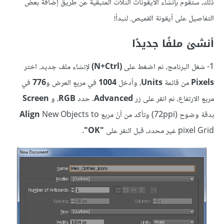
ذلك، ستقوم بإنشاء الأيقونات الثلاث المتبقية عن طريق إضافة بعض
التفاصيل على أيقونة القميص. لنبدأ!
أنشئ ملفًا جديدًا
1- شغل البرنامج، ثم اضغط على
(N+Ctrl)
لإنشاء ملف جديد. اختر
Pixels
من قائمة
Units
، وأدخل
1004
في مربع العرض و
776
في
مربع الارتفاع، ثم انقر على زر
Advanced
. حدد
RGB
، و
Screen
بدقة وضوح (72ppi) وتأكد من أنّ مربع
New Objects to
Align
pixel Grid غير محدد، قبل النقر على
"OK"
.