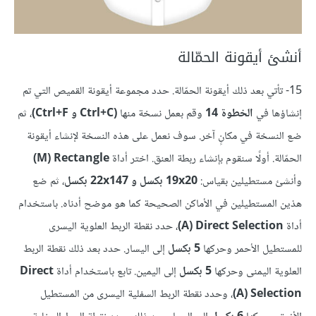
أنشئ أيقونة الحمّالة
15- تأتي بعد ذلك أيقونة الحمّالة. حدد مجموعة أيقونة القميص التي تم
إنشاؤها في
الخطوة 14
وقم بعمل نسخة منها
(Ctrl+C و Ctrl+F)
، ثم
ضع النسخة في مكانٍ آخر. سوف نعمل على هذه النسخة لإنشاء أيقونة
الحمّالة. أولًا سنقوم بإنشاء ربطة العنق. اختر أداة
Rectangle ‏(M)
وأنشئ مستطيلين بقياس:
19x20 بكسل و 22x147 بكسل
، ثم ضع
هذين المستطيلين في الأماكن الصحيحة كما هو موضح أدناه. باستخدام
أداة
Direct Selection ‏(A)
، حدد نقطة الربط العلوية اليسرى
للمستطيل الأحمر وحركها
5 بكسل
إلى اليسار. حدد بعد ذلك نقطة الربط
العلوية اليمنى وحركها
5 بكسل
إلى اليمين. تابع باستخدام أداة
Direct
Selection ‏(A)
، وحدد نقطة الربط السفلية اليسرى من المستطيل