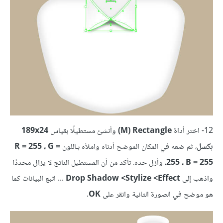
12- اختر أداة
Rectangle ‏(M)
وأنشئ مستطيلًا بقياس
189x24
بكسل
، ثم ضعه في المكان الموضح أدناه واملأه بـاللون
R = 255 ، G =
255 ، B = 255
، وأزل حده. تأكد من أن المستطيل الناتج لا يزال محددًا
واذهب إلى
Drop Shadow <Stylize <Effect
... اتبع البيانات كما
هو موضح في الصورة الثانية وانقر على
OK
.