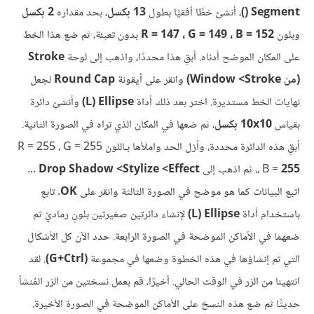
Segment ()
، أنشئ خطًا أفقيًا بطول
13 بكسل
، بحد مقداره
2 بكسل
وبلون
R = 147 ، G = 149 ، B = 152
بدون تعبئة، ثم ضع هذا الخط
على المكان الموضح أدناه. أبقِ هذا محددًا، واذهب إلى لوحة
Stroke
(من Stroke>‏ Window)
وانقر على أيقونة
Round Cap
لجعل
نهايات الخط مستديرة. اختر بعد ذلك أداة
Ellipse ‏(L)
وأنشئ دائرة
بقياس
10x10 بكسل
، ثم ضعها في المكان الذي تراه في الصورة الثانية.
أبقِ هذه الدائرة محددة، وأزل الحد واملأها بـاللون R = 255 ، G = 255
255
، B =
، ثم اذهب إلى
Drop Shadow <Stylize <Effect
...
اتبع البيانات كما هو موضح في الصورة الثالثة وانقر على
OK
. تابع
باستخدام أداة
Ellipse ‏(L)
لإنشاء دائرتين صغيرتين بلونٍ رماديّ ثم
ضعهما في الأماكن الموضحة في الصورة الرابعة. حدد الآن كل الأشكال
التي تم إنشاؤها في هذه الخطوة وضعها في مجموعة
(G+Ctrl)
. لقد
انتهينا من الزر في الوقت الحالي. أخيرًا، قم بعمل نسختين من الزر المُنشأ
حديثًا ثم ضع هذه النسخ على الأماكن الموضحة في الصورة الأخيرة.