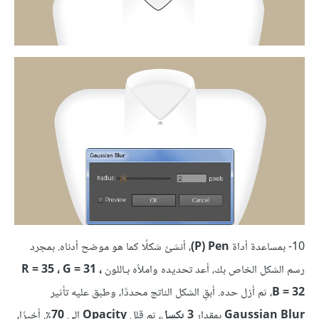
10- بمساعدة أداة
Pen‏ (P)
، أنشئ شكلًا كما هو موضح أدناه. بمجرد
رسم الشكل الخاص بك، أعد تحديده واملأه بـاللون
R = 35 ، G = 31 ،
B = 32
، ثم أزل حده. أبقِ الشكل الناتج محددًا، وطبق عليه تأثير
Gaussian Blur
بمقدار
3 بكسل
، ثم قلل
Opacity
إلى
70٪
. أخيرًا،