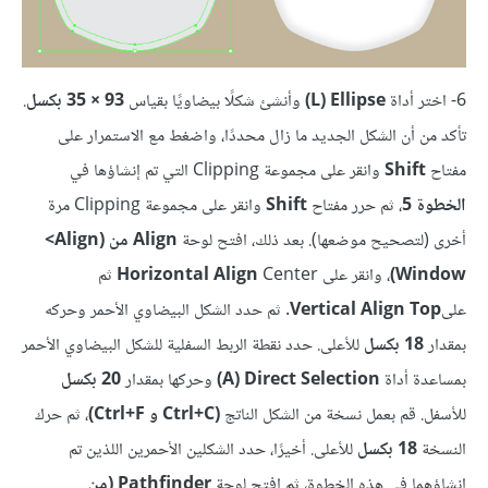
6- اختر أداة
Ellipse ‏(L)
وأنشئ شكلًا بيضاويًا بقياس
93 × 35 بكسل
.
تأكد من أن الشكل الجديد ما زال محددًا، واضغط مع الاستمرار على
مفتاح
Shift
وانقر على مجموعة Clipping التي تم إنشاؤها في
الخطوة 5
، ثم حرر مفتاح
Shift
وانقر على مجموعة Clipping مرة
أخرى (لتصحيح موضعها). بعد ذلك، افتح لوحة
Align من (Align>
، وانقر على
Horizontal Align
Center ثم
على
Vertical Align Top
. ثم حدد الشكل البيضاوي الأحمر وحركه
بمقدار
18 بكسل
للأعلى. حدد نقطة الربط السفلية للشكل البيضاوي الأحمر
بمساعدة أداة
Direct Selection‏ (A)
وحركها بمقدار
20 بكسل
للأسفل. قم بعمل نسخة من الشكل الناتج
(Ctrl+C و Ctrl+F)
، ثم حرك
النسخة
18 بكسل
للأعلى. أخيرًا، حدد الشكلين الأحمرين اللذين تم
إنشاؤهما في هذه الخطوة، ثم افتح لوحة
Pathfinder (من