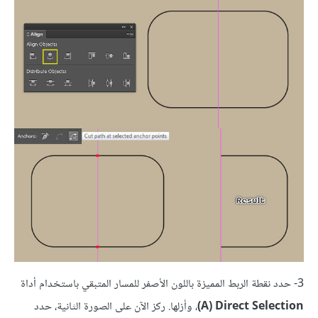
3- حدد نقطة الربط المميزة باللون الأصفر للمسار المتبقي باستخدام أداة
Direct Selection‏ (A)
، وأزلها. ركز الآن على الصورة الثانية، حدد