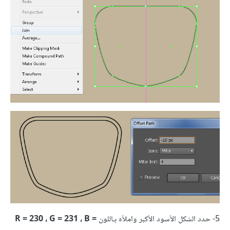
5- حدد الشكل الأسود الأكبر واملأه بـاللون
R = 230 ، G = 231 ، B =