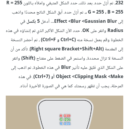
232
، ثم أزل حده. بعد ذلك، حدد الشكل المتبقي واملأه بـاللون
R = 255
، G = 255 ، B = 255
، ثم أزل حده. أبقِ الشكل الناتج محددًا واذهب
إلى
Gaussian Blur> ‏Blur> ‏Effect
... أدخل
5 بكسل
في
Radius
وانقر على
OK
. حدد الآن الشكل الأكبر الذي تم إنشاؤه في هذه
الخطوة وقم بعمل نسخة منه
(Ctrl+C و Ctrl+F)
، ثم أحضر النسخة
إلى المقدمة
(Right square Bracket+Shift+Alt)
. تأكد من أن
النسخة لا تزال محددة، واستمر في الضغط على مفتاح
(Shift)
وانقر
على الشكل الذي طُبّق عليه تأثير
Blur
في هذه الخطوة، ثم اذهب إلى
Make> ‏Clipping Mask> ‏Object أو (7+Ctrl)
. في هذه
المرحلة، يجب أن تظهر رسمتك كما هي في الصورة الأخيرة أدناه.