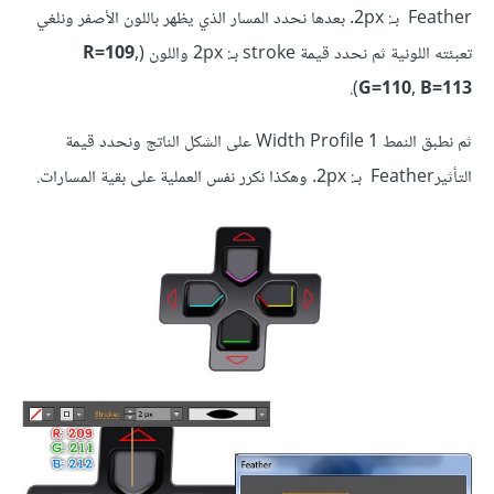
Feather بـ: 2px. بعدها نحدد المسار الذي يظهر باللون الأصفر ونلغي
تعبئته اللونية ثم نحدد قيمة stroke بـ: 2px واللون (
R=109,
).
G=110, B=113
ثم نطبق النمط Width Profile 1 على الشكل الناتج ونحدد قيمة
التأثيرFeather بـ: 2px. وهكذا نكرر نفس العملية على بقية المسارات.