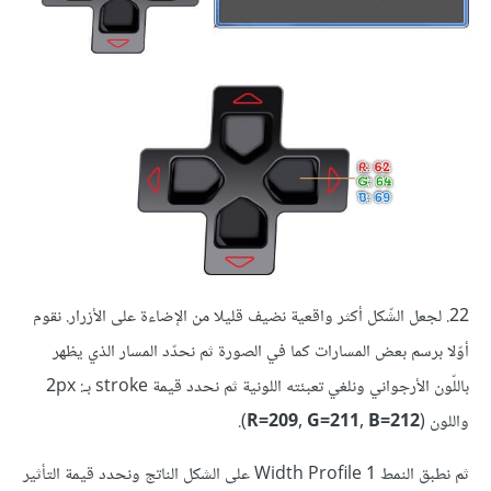
22. لجعل الشّكل أكثر واقعية نضيف قليلا من الإضاءة على الأزرار. نقوم
أوّلا برسم بعض المسارات كما في الصورة ثم نحدّد المسار الذي يظهر
باللّون الأرجواني ونلغي تعبئته اللونية ثم نحدد قيمة stroke بـ: 2px
واللون (
R=209, G=211, B=212
).
ثم نطبق النمط Width Profile 1 على الشكل الناتج ونحدد قيمة التأثير