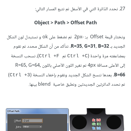
27. نحدد الدّائرة التي في الأسفل ثم نتبع المسار التالي:
Object > Path > Offset Path
ونختار قيمة Offset بـ: -2px ثم نضغط على ok و نستبدل لون الشكل
الجديد بـ
R=35, G=31, B=32
. نتأكد من أن الشكل محدد ثم نقوم
بمضاعفته مرة واحدة (
ثم
)، نسحب النسخة
Ctrl +F
Ctrl +C
إلى الأعلى مسافة 4px ثم نغير اللون الأصلي باللون R=65, G=64
,
B=66
. بعدها ننسخ الشكل الجديد ونقوم بإخفاء النسخة (
)
Ctrl +3
ثم نحدد الدائرتين الجديدتين ونطبق خاصية blend بينها.