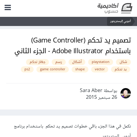
أدوبي إليستريتور
تصميم يد تحكم (Game Controller)
باستخدام Adobe Illustrator - الجزء الثاني
شكل
playstation
أشكال
رسم
جهاز تحكم
يد تحكم
vector
shape
game controller
ps2
بواسطة Sara Aber
26 سبتمبر 2015
نكمل في هذا الجزء باقي خطوات تصميم يد تحكم باستخدام برنامج
أدوبي إلستريتور.