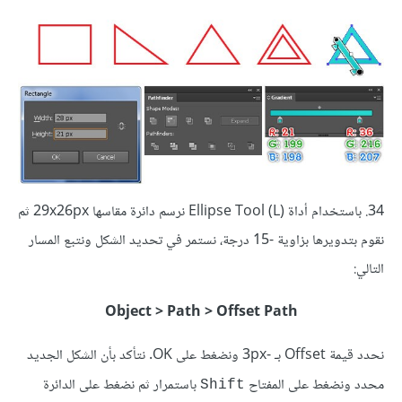
34. باستخدام أداة (Ellipse Tool (L نرسم دائرة مقاسها 29x26px ثم
نقوم بتدويرها بزاوية -15 درجة، نستمر في تحديد الشكل ونتبع المسار
التالي:
Object > Path > Offset Path
نحدد قيمة Offset بـ -3px ونضغط على OK. نتأكد بأن الشكل الجديد
محدد ونضغط على المفتاح
باستمرار ثم نضغط على الدائرة
Shift