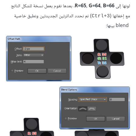
لونها إلى
R=65, G=64, B=66
. بعدها نقوم بعمل نسخة للشكل الناتج
مع إخفائها (
) ثم نحدد الدائرتين الجديدتين ونطبق خاصية
Ctrl+3
blend بينها: