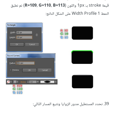
قيمة stroke بـ: 1px واللون (
R=109, G=110, B=113
) ثم نطبق
النمط Width Profile 1 على الشكل الناتج:
39. نحدد المستطيل مدور الزوايا ونتبع المسار التّالي: