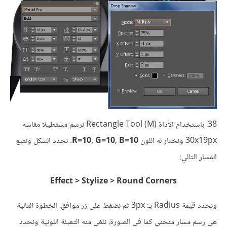
38. باستخدام الأداة (Rectangle Tool (M نرسم مستطيلا مقاسه
30x19px ونختار له اللون
R=10, G=10, B=10
. نحدد الشكل ونتبع
المسار التالي:
Effect > Stylize > Round Corners
ونحدد قيمة Radius بـ: 3px ثم نضغط على زر موافق. الخطوة التالية
هي رسم مسار منحني كما في الصورة، نلغي منه التعبئة اللونية ونحدد