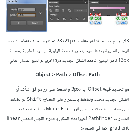
33. نرسم مستطيلا آخر مقاسه: 28x21px ثم نقوم بحذف نقطة الزاوية
اليمنى العلوية بعدها نقوم بتحريك نقطة الزاوية اليسرى العلوية بمسافة
13px نحو اليمين. نحدد الشكل الجديد مرة أخرى ثم نتبع المسار التالي:
Object > Path > Offset Path
مع تحديد قيمة Offset بـ: -3px والضغط على زر موافق. نتأكد أن
الشكل الجديد محدد ونضغط باستمرار على المفتاح
ثم نضغط
Shift
على بقية المستطيلات و على الزرMinus Front من لوحة تحديد
المسارات Pathfinder أخيرا نملأ الشكل بالتدرج اللوني الخطي linear
gradient كما في الصورة: