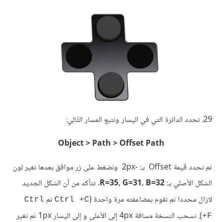
29. نحدد الدائرة التي في اليسار ونتبع المسار التّالي:
Object > Path > Offset Path
ثم نحدد قيمة Offset بـ: -2px ونضغط على زر موافق بعدها نغير لون
الشكل الأصلي بـ:
R=35, G=31, B=32
. نتأكد من أن الشكل الجديد
لازال محددا ثم نقوم بمضاعفته مرة واحدة (
ثم
Ctrl
Ctrl +C
). نسحب النسخة مسافة 4px إلى الأعلى و إلى اليسار 1px ثم نغير
+F