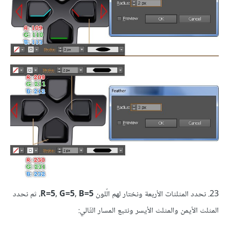
23. نحدد المثلثات الأربعة ونختار لهم الّلون
R=5, G=5, B=5
، ثم نحدد
المثلث الأيمن والمثلث الأيسر ونتبع المسار التّالي: