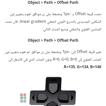
Object > Path > Offset Path
نحدد قيمة Offset بـ: -1px ونضغط على زر موافق. نقوم بتغيير لون
الشّكلين الجديدين بالتدرج اللوني الخطي linear gradient. الآن نحدد
المثلثين العُلوي والسُفلي ونتبع المسار التّالي:
Object > Path > Offset Path
نغير قيمة Offset إلى: -1px ونضغط على زر موافق. ثم نقوم بتغيير لون
المثلث العلوي إلى R=0, G=0, B=0 ولون المثلث الذي في الأسفل إلى
.
R=135, G=134, B=140