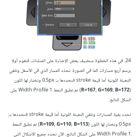
24. في هذه الخطوة سنضيف بعض الإضاءة على المثلثات، فنقوم أولا
برسم أربع مسارات كما في الصورة. نحدّد المسار الذي في الأسفل ونلغي
التعبئة اللونية أما قيمة stroke فنحددها بـ: 0.5px ونختار لها اللون
(
R=167, G=169, B=172
) ثم نطبق النمط Width Profile 1 على
الشكل الناتج.
نحدد بقية المسارات ونلغي التعبئة اللونية أما قيمة stroke فنحددها بـ:
0.5px ونختار لها اللون (
R=109, G=110, B=113
) ثم نطبق النمط
Width Profile 1 على الشكل الناتج. الآن نحدد جميع الأشكال التي