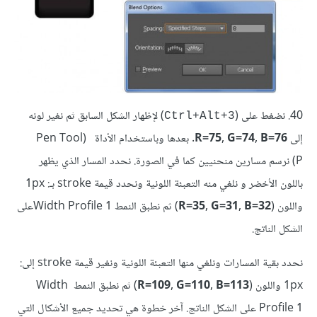
40. نضغط على (
) لإظهار الشكل السابق ثم نغير لونه
Ctrl+Alt+3
إلى
R=75, G=74, B=76
. بعدها وباستخدام الأداة (Pen Tool
(P نرسم مسارين منحنيين كما في الصورة. نحدد المسار الذي يظهر
باللون الأخضر و نلغي منه التعبئة اللونية ونحدد قيمة stroke بـ: 1px
واللون (
R=35, G=31, B=32
) ثم نطبق النمط Width Profile 1على
الشكل الناتج.
نحدد بقية المسارات ونلغي منها التعبئة اللونية ونغير قيمة stroke إلى:
1px واللون (
R=109, G=110, B=113
) ثم نطبق النمط Width
Profile 1 على الشكل الناتج. آخر خطوة هي تحديد جميع الأشكال التي