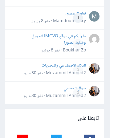
تعلم التصميم .
1
Mamdouh Khiry · نشر
8 يونيو
ما رأيكم في موقع IMGVO لتحويل
وضغط الصور؟
0
Boukhar Zo · نشر
8 يونيو
الذكاء الاصطناعي والتحديات
0
Muzammil Ahmed2 · نشر
30 مايو
سؤال تصميمي
0
Muzammil Ahmed2 · نشر
30 مايو
تابعنا على