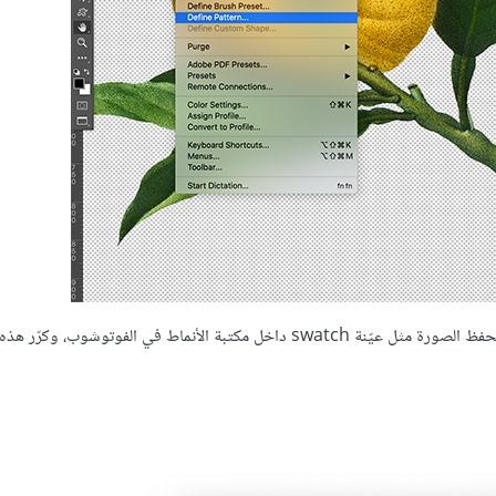
اذهب إلى قائمة Edit ثم اختر Define Pattern كما في الشكل السابق لحفظ الصورة مثل عيّنة swatch داخل مكتبة الأنماط في ا