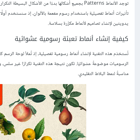
توجد الأنماط Patterns بجميع أشكالها بدءًا من الأشكال
يدويتين لإنشاء تصاميم لأنماط مكرَّرة بسلاسة.
كيفية إنشاء أنماط تعبئة رسومية عشوائية
تُستخدَم هذه التقنية لإنشاء أنماط رسومية تفصيلية، إذ تُملأ لوحة الرس
الرسوميات موضوعةً عشوائيًا. تكون نتيجة هذه التقنية تكرارًا غير سلس، ول
مناسبةً لنمط البلاط التقليدي.