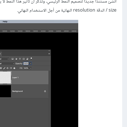
أنشئ مستندًا جديدًا لتصميم النمط الرئيسي، وتذكّر أن تأثير هذا النمط ل
size / الدقة resolution النهائية من أجل الاستخدام النهائي.