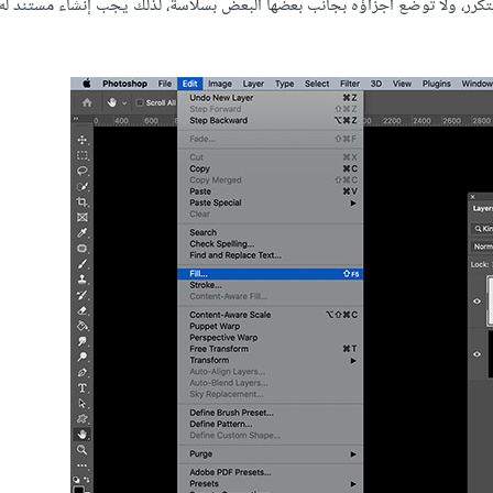
ا يتكرر، ولا توضَع أجزاؤه بجانب بعضها البعض بسلاسة، لذلك يجب إنشاء مستند ل