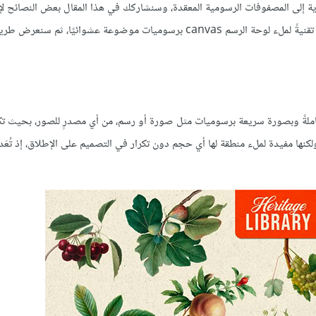
 البسيطة التكرارية إلى المصفوفات الرسومية المعقدة، وسنشاركك في هذا المقال بعض النصائح ل
تأثيرات أنماط تفصيلية باستخدام رسوم مفعمة بالألوان، إذ سنستخدم أولًا تقنيةً لملء لوحة الرسم canvas برسوميات موضوعة عشوائيًا، ثم 
م كاملةً وبصورة سريعة برسوميات مثل صورة أو رسم، من أي مصدرٍ للصور، بحيث ت
كنها مفيدة لملء منطقة لها أي حجم دون تكرار في التصميم على الإطلاق، إذ تُعَد 