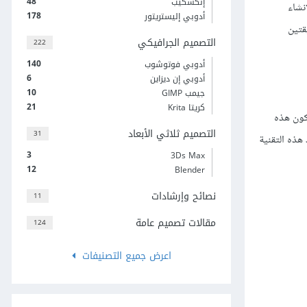
48
إنكسكيب
إنشاء
178
أدوبي إليستريتور
سنعرض طريقتين
التصميم الجرافيكي
222
140
أدوبي فوتوشوب
6
أدوبي إن ديزاين
10
جيمب GIMP
21
كريتا Krita
كون هذه
التصميم ثلاثي الأبعاد
31
هذه التقنية
3
3Ds Max
12
Blender
نصائح وإرشادات
11
مقالات تصميم عامة
124
اعرض جميع التصنيفات