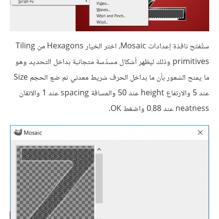
ستُفتَح نافذة إعدادات Mosaic، اختر الخيار Hexagons من Tiling
primitives وذلك ليظهر أشكال مسدّسة متجانبة بداخل التحديد وهو
ما يمنح الشعور بأن ما بداخل الحرف شريط معدني ثم ضع الحجم Size
عند 5 والارتفاع height عند 50 والمسافة spacing عند 1 والاتقان
neatness عند 0.88 واضغط OK.