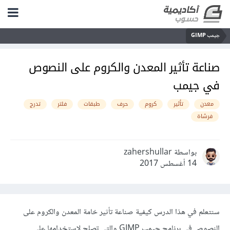
جيمب GIMP
صناعة تأثير المعدن والكروم على النصوص
في جيمب
معدن
تأثير
كروم
حرف
طبقات
فلتر
تدرج
فرشاة
بواسطة zahershullar
14 أغسطس 2017
سنتعلم في هذا الدرس كيفية صناعة تأثير خامة المعدن والكروم على
النصوص في برنامج جيمب GIMP والتي تصلح لاستخدامها على