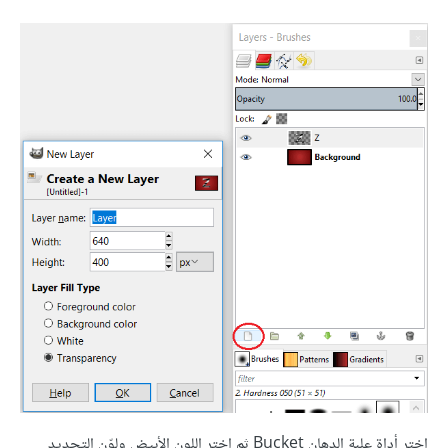
اختر أداة علبة الدهان Bucket ثم اختر اللون الأبيض ولوّن التحديد