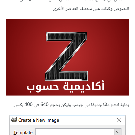
النصوص وكذلك على مختلف العناصر الأخرى.
بداية افتح ملفًا جديدًا في جيمب وليكن بحجم 640 في 400 بكسل.