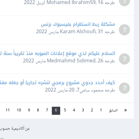
طرحه
16 أبريل 2022
،
Mohamed Ibrahim59
مشكلة ربط انستغرام بفيسبوك بزنس
طرحه
31 مارس 2022
،
Karam Alshoufi
السلام عليكم لدي موقع إعلانات المبوبه منذ تقريباً سنة ل
طرحه
26 مارس 2022
،
Medmahmd Sidimed
كيف أحدد جدوي مشروع برمجي لنشره تجاريا أو جعله مفتو
طرحه
محمود سامي7
،
20 مارس 2022
السابق
1
2
3
4
5
6
7
8
9
10
11
عن أكاديمية حسوب