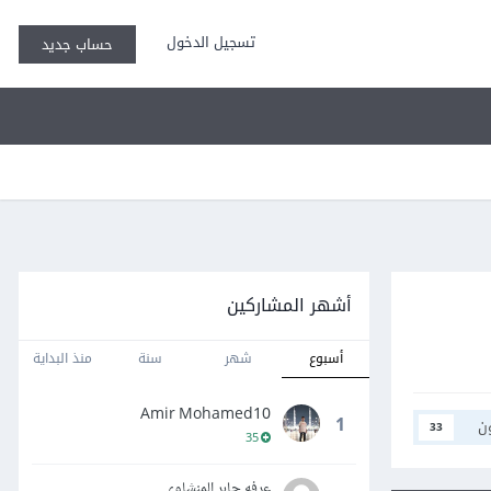
تسجيل الدخول
حساب جديد
أشهر المشاركين
أسبوع
شهر
سنة
منذ البداية
Amir Mohamed10
1
ن
33
35
عرفه جابر المنشاوي