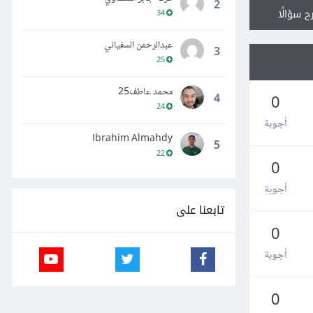
2
ح سؤالًا
34
عبدالرحمن السفياني
3
25
محمد عاطف25
4
0
24
أجوبة
Ibrahim Almahdy
5
22
0
أجوبة
تابعنا على
0
أجوبة
0