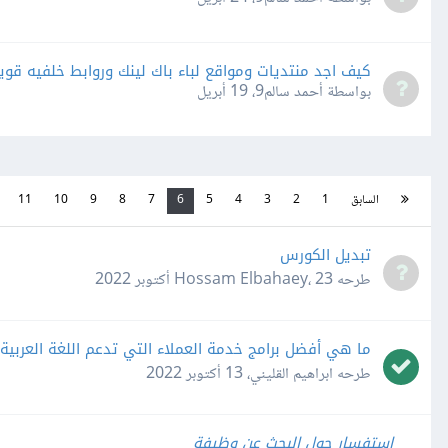
كيف اجد منتديات ومواقع لباء باك لينك وروابط خلفيه قوي
بواسطة أحمد سالم9،
19 أبريل
السابق
1
2
3
4
5
6
7
8
9
10
11
تبديل الكورس
طرحه
23 أكتوبر 2022
،
Hossam Elbahaey
ما هي أفضل برامج خدمة العملاء التي تدعم اللغة العربية
طرحه
ابراهيم القليني
،
13 أكتوبر 2022
إستفسار حول البحث عن وظيفة