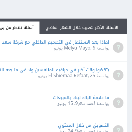
الأسئلة الأكثر شعبية خلال الشهر الماضي
أسئلة تنتظر من يجي
لماذا يعد الاستثمار في التصميم الداخلي مع شركة سعد ك
بواسطة Melyu Mayo،
6 يوليو
بتقضوا وقت أكبر في مراقبة المنافسين ولا في متابعة الت
بواسطة El Shiemaa Refaat،
25 يونيو
ما علاقة الباك لينك بالمبيعات
بواسطة أحمد سالم9،
15 يونيو
التسويق من خلال المحتوي
بواسطة أحمد سالم9،
24 أبريل