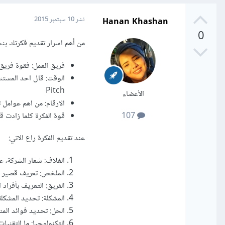
Hanan Khashan
نشر
10 سبتمبر 2015
0
من أهم اسرار تقديم فكرتك بنج
فريق العمل: فقوة فريق
Pitch
الأعضاء
الارقام: من اهم عوامل 
قوة الفكرة كلما زادت ق
107
عند تقديم الفكرة راع الاتي:
الغلاف: شعار الشركة، ع
الملخص: تعريف قصير مر
الفريق: التعريف بأفراد
المشكلة: تحديد المشكلة 
الحل: تحديد فوائد الم
التكنولوجيا: ما التقني