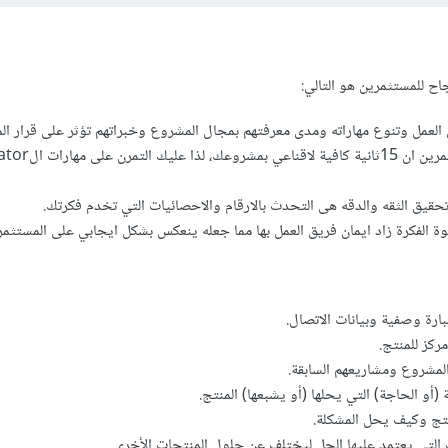
اح للمستثمرين هو التالي:
 العمل وتنوع مهاراته ومدى معرفتهم بمجال المشروع وخبراتهم تؤثر على قرار ال
الوقت: قال احد المستثمرين ان 15ثانية كافية لاق
تحقيق الثقه والدقه هى التحدث بالارقام والاحصائيات التي تخدم فكرتك.
وة الفكرة زاد ايمان فريق العمل بها مما جعله ينعكس بشكل ايجابي على المستثمر.
بارة وصفية وبيانات الاتصال.
كز للمنتج.
 المشروع ومشاريعهم السابقة.
(أو الحاجة) التي يحلها (أو يشبعها) المنتج.
نتج وكيف يحل المشكلة.
ات التي يعتمد عليها الحل ليختلف عن حلول المنتجات الأخرى.