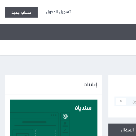
تسجيل الدخول
حساب جديد
إعلانات
ن
0
السؤال