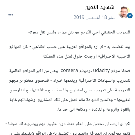
شهيد الامين
نشر
18 أغسطس 2019
التدريب الحقيقي اخي الكريم هو نقل مهارة وليس نقل معرفة
وما تفضلت به - لم اره بالمواقع العربية على حسب اطلاعي - لكن المواقع
الاجنبية الاحترافية اوجدت حلول لمثل هذه المشكلة
فمثلا موقع udacity ,وموقع corsera وهي من اكبر المواقع العالمية
للتدريب والشهادات الاحترافية ويقدمها خبراء - فتحتوى معظم برامجهم
التدريبية على تدريب عملي لمشاريع واقعية - مع مناقشتها مع الدارسين
لتقييمها - ولاتمنح الشهادة مالم تعمل على تلك المشاريع .وشهاداتهم غاية
بالقوة والروعة والفائدة - ومكلفة الى حد ما.
لكن لو اردت ان تحصل على العلم فقط دون تطبيق فهم يوفرونه لك مجانا -
لانهم يعرفون ان المعرفة والعلم دون تطبيق بارض الواقع لايفيدك بشيء.