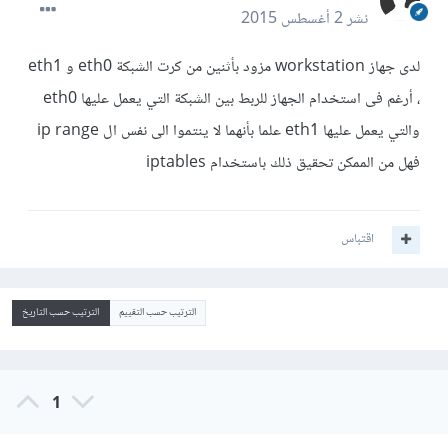
نشر
2 أغسطس 2015
لدى جهاز workstation مزود بأثنين من كرت الشبكة eth0 و eth1
، أرغم فى استخدام الجهاز للربط بين الشبكة التي يعمل عليها eth0
والتي يعمل عليها eth1 علما بأنهما لا ينتموا الى نفس ال ip range
فهل من الممكن تحقيق ذلك باستخدام iptables
اقتباس
الترتيب حسب التقييم
الترتيب حسب التاريخ
1