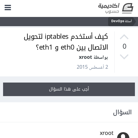
أسئلة DevOps
كيف أستخدم iptables لتحويل
الاتصال بين eth0 و eth1؟
0
بواسطة xroot
2 أغسطس 2015
أجب على هذا السؤال
السؤال
xroot