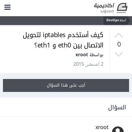
أسئلة DevOps
كيف أستخدم iptables لتحويل
الاتصال بين eth0 و eth1؟
0
بواسطة xroot
2 أغسطس 2015
أجب على هذا السؤال
السؤال
xroot