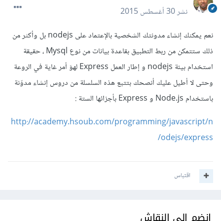
نشر
30 أغسطس 2015
نعم يمكنك إنشاء مدونتك الشخصية بالإعتماد على nodejs بل وأكثر من
ذلك ستتمكن من ربط التطبيق بقاعدة بيانات من نوع Mysql ، حقيقة
استخدام بيئة nodejs و إطار العمل Express لهوَ أمر غاية في الروعة
وحتى لا أطيل عليك أنصحك بتتبع هذه السلسلة من دروس إنشاء مدوّنة
باستخدام Node.js و Express بأجزائها الستة :
http://academy.hsoub.com/programming/javascript/n
odejs/express/
اقتباس
انضم إلى النقاش