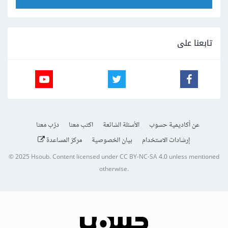
تابعنا على
عن أكاديمية حسوب
الأسئلة الشائعة
اكتب معنا
درّب معنا
إرشادات الاستخدام
بيان الخصوصية
مركز المساعدة
© 2025
Hsoub
.
Content licensed under
CC BY-NC-SA 4.0
unless mentioned
otherwise.