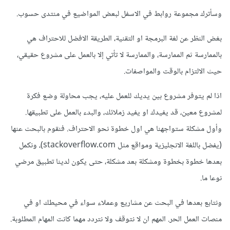
وسأترك مجموعة روابط في الاسفل لبعض المواضيع في منتدى حسوب.
بغض النظر عن لغة البرمجة او التقنية، الطريقة الافضل للاحتراف هي
بالممارسة ثم الممارسة، والممارسة لا تأتي إلا بالعمل على مشروع حقيقي،
حيث الالتزام بالوقت والمواصفات.
اذا لم يتوفر مشروع بين يديك للعمل عليه، يجب محاولة وضع فكرة
لمشروع معين، قد يفيدك او يفيد زملائك، والبدء بالعمل على تطبيقها.
وأول مشكلة ستواجهنا هي اول خطوة نحو الاحتراف. فنقوم بالبحث عنها
(يفضل باللغة الانجليزية ومواقع مثل stackoverflow.com)، ونكمل
بعدها خطوة بخطوة ومشكلة بعد مشكلة، حتى يكون لدينا تطبيق مرضي
نوعا ما.
ونتابع بعدها في البحث عن مشاريع وعملاء سواء في محيطك او في
منصات العمل الحر. المهم ان لا نتوقف ولا نتردد مهما كانت المهام المطلوبة.