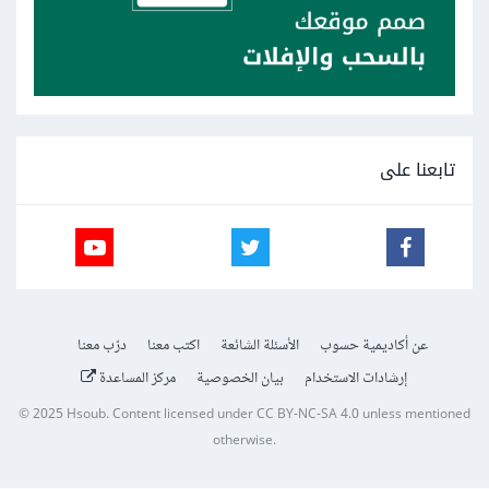
تابعنا على
عن أكاديمية حسوب
الأسئلة الشائعة
اكتب معنا
درّب معنا
إرشادات الاستخدام
بيان الخصوصية
مركز المساعدة
© 2025
Hsoub
.
Content licensed under
CC BY-NC-SA 4.0
unless mentioned
otherwise.