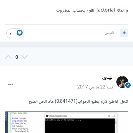
و الدالة factorial تقوم بحساب المضروب
اقتباس
2
0
ليلى
نشر
22 مارس 2017
الحل خاطئ لازم يطلع الجواب(0.841471) هاد الحل الصح