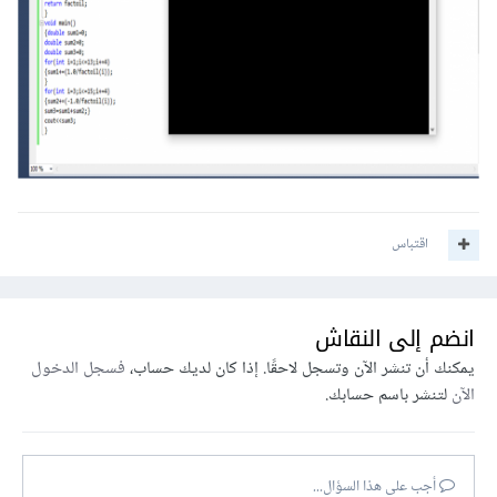
اقتباس
انضم إلى النقاش
يمكنك أن تنشر الآن وتسجل لاحقًا. إذا كان لديك حساب،
فسجل الدخول
الآن
لتنشر باسم حسابك.
أجب على هذا السؤال...