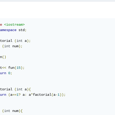
e
<iostream>
amespace
 std
;
torial 
(
int
 a
);
 
(
int
 num
);
n
()
t
<<
 fun
(
15
);
urn
0
;
torial 
(
int
 a
){
urn
(
a
==
1
?
 a
:
 a
*
factorial
(
a
-
1
));
 
(
int
 num
){