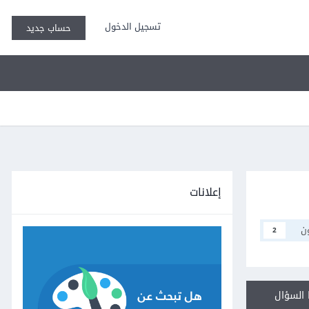
تسجيل الدخول
حساب جديد
إعلانات
ن
2
السؤال