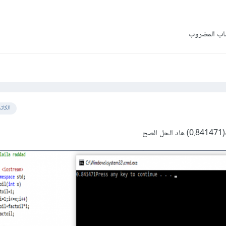
الكات
ح