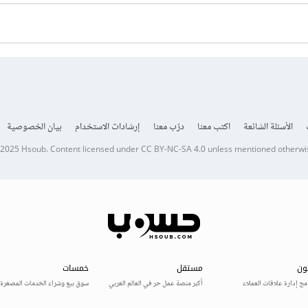
الأسئلة الشائعة
اكتب معنا
درّب معنا
إرشادات الاستخدام
بيان الخصوصية
 2025
Hsoub
.
Content licensed under
CC BY-NC-SA 4.0
unless mentioned otherwi