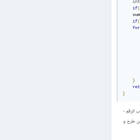
int
if
(
    sum
if
(
for
       
       
       
       
}
ret
}
روب الرقم -
ل مره من طرح و