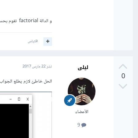
و الدالة factorial تقوم بحساب المضروب
اقتباس
ليلى
نشر
22 مارس 2017
0
الحل خاطئ لازم يطلع الجواب(0.841471) هاد الحل الص
الأعضاء
9