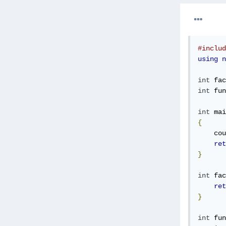
#includ
using
n
int
 fac
int
 fun
int
 mai
{
    cou
ret
}
int
 fac
ret
}
int
 fun